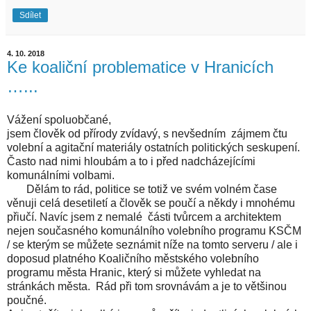
Sdílet
4. 10. 2018
Ke koaliční problematice v Hranicích
…...
Vážení spoluobčané,
jsem člověk od přírody zvídavý, s nevšedním zájmem čtu
volební a agitační materiály ostatních politických seskupení.
Často nad nimi hloubám a to i před nadcházejícími
komunálními volbami.
Dělám to rád, politice se totiž ve svém volném čase
věnuji celá desetiletí a člověk se poučí a někdy i mnohému
přiučí. Navíc jsem z nemalé části tvůrcem a architektem
nejen současného komunálního volebního programu KSČM
/ se kterým se můžete seznámit níže na tomto serveru / ale i
doposud platného Koaličního městského volebního
programu města Hranic, který si můžete vyhledat na
stránkách města. Rád při tom srovnávám a je to většinou
poučné.