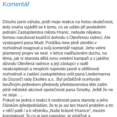
Komentář
Dlouho jsem váhala, jestli moje reakce na holou skutečnost,
tedy snaha vyjádřit se k tomu, co se událo při posledním
jednání Zastupitelstva města Hranic, nebude nějakou
formou narušovat koaliční dohodu s Otevřenou radnicí. Ale
vystoupení pana Mudr. Poláška mne plně utvrdilo v
rozhodnutí reagovat a svůj komentář napsat. Jeho velmi
plamenný projev se nesl
v lehce nadřazeném duchu, na
téma, jak si starosta dělá svou volební kampaň a z jakého
důvodu Otevřená radnice a její zástupci v radě
neakceptovali a nesplnili naprosto jasné a většinové
rozhodnutí a zadání zastupitelstva volit pana Liedermanna
do Dozorčí rady Ekoltes a.s.. Byl průběžně oceňován
bouřlivým potleskem předsedy představenstva této zatím
plně městské akciové společnosti pana Smolky. Ještě že ne
ve stoje ….
Pokud se jedná o reakci k osobnosti pana starosty a jeho
článkům /předpokládám, že to je asi ten hlavní problém a trn
v něčí patě / a k věstníku „Naše krásné Hranice“, musím
konstatovat: To co je tam napsáno, je výstižné a