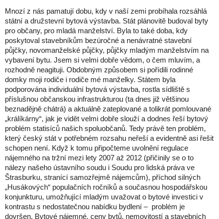
Mnozí z nás pamatují dobu, kdy v naší zemi probíhala rozsáhlá
státní a družstevní bytová výstavba. Stát plánovitě budoval byty
pro občany, pro mladá manželství. Byla to také doba, kdy
poskytoval stavebníkům bezúročné a nenávratné stavební
půjčky, novomanželské půjčky, půjčky mladým manželstvím na
vybavení bytu. Jsem si velmi dobře vědom, o čem mluvím, a
rozhodně neagituji. Obdobným způsobem si pořídili rodinné
domky moji rodiče i rodiče mé manželky. Státem byla
podporována individuální bytová výstavba, rostla sídliště s
příslušnou občanskou infrastrukturou (ta dnes již většinou
beznadějně chátrá) a aktuálně zateplované a tolikrát pomlouvané
„králíkárny“, jak je vidět velmi dobře slouží a dodnes řeší bytový
problém statisíců našich spoluobčanů. Tedy právě ten problém,
který český stát v potřebném rozsahu neřeší a evidentně asi řešit
schopen není. Když k tomu připočteme uvolnění regulace
nájemného na tržní mezi lety 2007 až 2012 (přičinily se o to
nálezy našeho ústavního soudu i Soudu pro lidská práva ve
Štrasburku, stranící samozřejmě nájemcům), příchod silných
„Husákových“ populačních ročníků a současnou hospodářskou
konjunkturu, umožňující mladým uvažovat o bytové investici v
kontrastu s nedostatečnou nabídku bydlení – problém je
dovršen. Bytové nájemné, ceny bytů, nemovitostí a stavebních