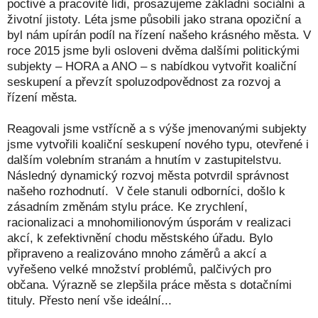
poctivé a pracovité lidi, prosazujeme základní sociální a
životní jistoty. Léta jsme působili jako strana opoziční a
byl nám upírán podíl na řízení našeho krásného města. V
roce 2015 jsme byli osloveni dvěma dalšími politickými
subjekty – HORA a ANO – s nabídkou vytvořit koaliční
seskupení a převzít spoluzodpovědnost za rozvoj a
řízení města.
Reagovali jsme vstřícně a s výše jmenovanými subjekty
jsme vytvořili koaliční seskupení nového typu, otevřené i
dalším volebním stranám a hnutím v zastupitelstvu.
Následný dynamický rozvoj města potvrdil správnost
našeho rozhodnutí. V čele stanuli odborníci, došlo k
zásadním změnám stylu práce. Ke zrychlení,
racionalizaci a mnohomilionovým úsporám v realizaci
akcí, k zefektivnění chodu městského úřadu. Bylo
připraveno a realizováno mnoho záměrů a akcí a
vyřešeno velké množství problémů, palčivých pro
občana. Výrazně se zlepšila práce města s dotačními
tituly. Přesto není vše ideální...