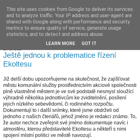
This site uses cookies from Google to deliver its services
Hranické listy
and to analyze traffic. Your IP address and user-agent are
shared with Google along with performance and security
metrics to ensure quality of service, generate usage
statistics, and to detect and address abuse.
▼
LEARN MORE
GOT IT
19. 10. 2018
Ještě jednou k problematice řízení
Ekoltesu
Již delší dobu upozorňujeme na skutečnost, že zajišťovat
městu komunální služby prostřednictvím akciové společnosti
plně vlastněné městem je ve své podstatě nesmysl sloužící
výhradně několika jednotlivcům ke zviditelnění, posílení
jejich nízkého sebevědomí, či rodinného rozpočtu.
Dokumentují to i další snímky, které jsme obdrželi od
jednoho z našich čtenářů, jehož jméno je redakci známo. To,
že autor nechce zveřejnit své jméno dokumentuje navíc i
atmosféru, kterou představitelé Ekoltesu a někteří s nimi
spojení místní politici ve městě navozují.