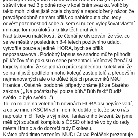
strávil více než 3 plodné roky v koaličním svazku. Volič by
takto mohl získat jistě zcela chybný a nepodložený názor, že
pravděpodobně nemám příliš co nabídnout a chci tedy
odvést pozornost od sebe a jsem si nucen vylepšovat vlastní
immage formou útoků a kritiky těch druhých.
Nad takovou maličkostí , že čtenář je utvrzován, že vše, co
se ve městě v posledních 3-4 letech pozitivního událo,
vytvořila pouze a jedině HORA, bych se příliš
nepozastavoval. Podobný lapsus se snadno může přihodit
při křečovitém pokusu o sebe prezentaci. Vnímavý čtenář si
logicky doplní, že se jedná o práci společnou, kolektivní, že
se na ní jistě podílelo mnoho kolegů zastupitelů a především
nejmenovaných ale o to důležitějších pracovníků MěU
Hranice . Ostatně podobné případy známe již ze Starého
zákona ( „ Na počátku byl pouze bůh.“ Bůh řekl:“ Budiž
světlo- a bylo světlo...“)
To, co mi ale na volebních novinách HORA asi nejvíce vadí,
a co se mne i KSČM velmi nemile dotklo je to, že se o nás
naprosto mlčí. Tedy s výjimkou fantaskního tvrzení, že jsme
měli být součástí komplotu s ČSSD ohledně volby do rady
města Hranic a do dozorčí rady Ekoltesu.
Krátce před tímto tvrzením MUDr Ctirad Polášek prezentuje