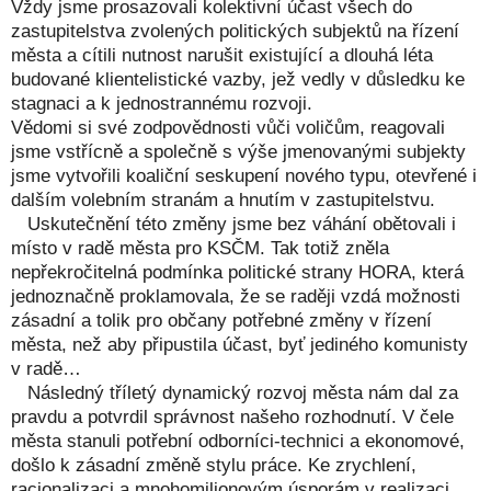
Vždy jsme prosazovali kolektivní účast všech do
zastupitelstva zvolených politických subjektů na řízení
města a cítili nutnost narušit existující a dlouhá léta
budované klientelistické vazby, jež vedly v důsledku ke
stagnaci a k jednostrannému rozvoji.
Vědomi si své zodpovědnosti vůči voličům, reagovali
jsme vstřícně a společně s výše jmenovanými subjekty
jsme vytvořili koaliční seskupení nového typu, otevřené i
dalším volebním stranám a hnutím v zastupitelstvu.
Uskutečnění této změny jsme bez váhání obětovali i
místo v radě města pro KSČM. Tak totiž zněla
nepřekročitelná podmínka politické strany HORA, která
jednoznačně proklamovala, že se raději vzdá možnosti
zásadní a tolik pro občany potřebné změny v řízení
města, než aby připustila účast, byť jediného komunisty
v radě…
Následný tříletý dynamický rozvoj města nám dal za
pravdu a potvrdil správnost našeho rozhodnutí. V čele
města stanuli potřební odborníci-technici a ekonomové,
došlo k zásadní změně stylu práce. Ke zrychlení,
racionalizaci a mnohomilionovým úsporám v realizaci