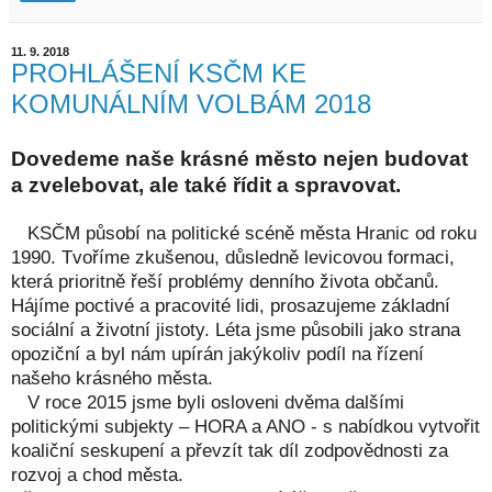
11. 9. 2018
PROHLÁŠENÍ KSČM KE
KOMUNÁLNÍM VOLBÁM 2018
Dovedeme naše krásné město nejen budovat
a zvelebovat, ale také řídit a spravovat.
KSČM působí na politické scéně města Hranic od roku
1990. Tvoříme zkušenou, důsledně levicovou formaci,
která prioritně řeší problémy denního života občanů.
Hájíme poctivé a pracovité lidi, prosazujeme základní
sociální a životní jistoty. Léta jsme působili jako strana
opoziční a byl nám upírán jakýkoliv podíl na řízení
našeho krásného města.
V roce 2015 jsme byli osloveni dvěma dalšími
politickými subjekty – HORA a ANO - s nabídkou vytvořit
koaliční seskupení a převzít tak díl zodpovědnosti za
rozvoj a chod města.