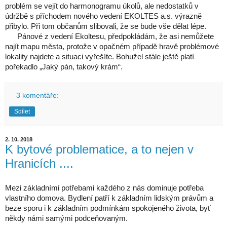
problém se vejít do harmonogramu úkolů, ale nedostatků v
údržbě s příchodem nového vedení EKOLTES a.s. výrazně
přibylo. Při tom občanům slibovali, že se bude vše dělat lépe.
Pánové z vedení Ekoltesu, předpokládám, že asi nemůžete
najít mapu města, protože v opačném případě hravě problémové
lokality najdete a situaci vyřešíte. Bohužel stále ještě platí
pořekadlo „Jaký pán, takový krám“.
3 komentáře:
Sdílet
2. 10. 2018
K bytové problematice, a to nejen v
Hranicích ....
Mezi základními potřebami každého z nás dominuje potřeba
vlastního domova. Bydlení patří k základním lidským právům a
beze sporu i k základním podmínkám spokojeného života, byť
někdy námi samými podceňovaným.