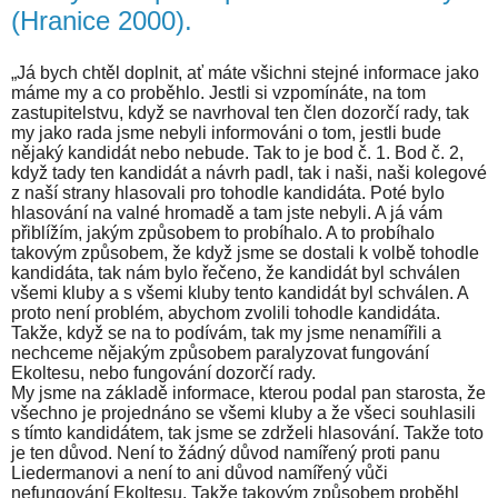
(Hranice 2000).
„Já bych chtěl doplnit, ať máte všichni stejné informace jako
máme my a co proběhlo. Jestli si vzpomínáte, na tom
zastupitelstvu, když se navrhoval ten člen dozorčí rady, tak
my jako rada jsme nebyli informováni o tom, jestli bude
nějaký kandidát nebo nebude. Tak to je bod č. 1. Bod č. 2,
když tady ten kandidát a návrh padl, tak i naši, naši kolegové
z naší strany hlasovali pro tohodle kandidáta. Poté bylo
hlasování na valné hromadě a tam jste nebyli. A já vám
přiblížím, jakým způsobem to probíhalo. A to probíhalo
takovým způsobem, že když jsme se dostali k volbě tohodle
kandidáta, tak nám bylo řečeno, že kandidát byl schválen
všemi kluby a s všemi kluby tento kandidát byl schválen. A
proto není problém, abychom zvolili tohodle kandidáta.
Takže, když se na to podívám, tak my jsme nenamířili a
nechceme nějakým způsobem paralyzovat fungování
Ekoltesu, nebo fungování dozorčí rady.
My jsme na základě informace, kterou podal pan starosta, že
všechno je projednáno se všemi kluby a že všeci souhlasili
s tímto kandidátem, tak jsme se zdrželi hlasování. Takže toto
je ten důvod. Není to žádný důvod namířený proti panu
Liedermanovi a není to ani důvod namířený vůči
nefungování Ekoltesu. Takže takovým způsobem proběhl