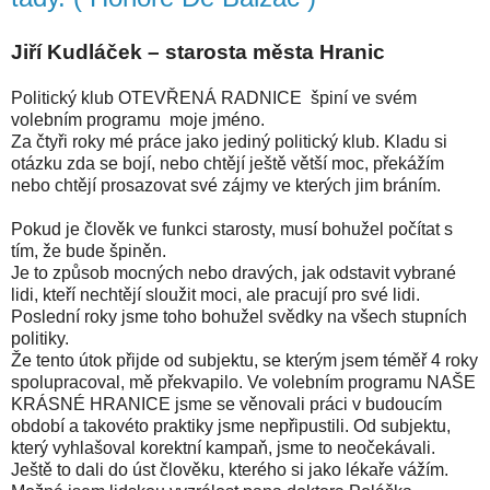
Jiří Kudláček – starosta města Hranic
Politický klub OTEVŘENÁ RADNICE špiní ve svém
volebním programu moje jméno.
Za čtyři roky mé práce jako jediný politický klub. Kladu si
otázku zda se bojí, nebo chtějí ještě větší moc, překážím
nebo chtějí prosazovat své zájmy ve kterých jim bráním.
Pokud je člověk ve funkci starosty, musí bohužel počítat s
tím, že bude špiněn.
Je to způsob mocných nebo dravých, jak odstavit vybrané
lidi, kteří nechtějí sloužit moci, ale pracují pro své lidi.
Poslední roky jsme toho bohužel svědky na všech stupních
politiky.
Že tento útok přijde od subjektu, se kterým jsem téměř 4 roky
spolupracoval, mě překvapilo. Ve volebním programu NAŠE
KRÁSNÉ HRANICE jsme se věnovali práci v budoucím
období a takovéto praktiky jsme nepřipustili. Od subjektu,
který vyhlašoval korektní kampaň, jsme to neočekávali.
Ještě to dali do úst člověku, kterého si jako lékaře vážím.