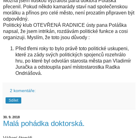
Možná jsem lidskou vyzrálost pana doktora Poláška
přecenil. Pokud někdo kamarády staví nad společenskou
morálku a přínos pro celé město, není prozatím připraven být
odpovědný.
Politický klub OTEVŘENÁ RADNICE ústy pana Poláška
napsal, že jsem intrikán, rozdávám politické funkce a cosi
organizuji. Myslím, že toto jsou důvody :
Před třemi roky to bylo právě toto politické uskupeni,
které za zády svých politických spojenců rozehrálo
hru, po které byl odvolán starosta města pan Vladimír
Juračka a odstoupila paní místostarostka Radka
Ondriášová.
2 komentáře:
Sdílet
30. 9. 2018
Malá pohádka doktorská.