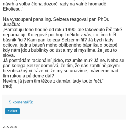
návrh a volba člena dozorčí rady na valné hromadě
Ekoltesu.“
Na vystoupení pana Ing. Selzera reagoval pan PhDr.
Juračka:
„Pamatuju toho hodně od roku 1990, ale takovouto řeč také
nepamatuji. Kolegové pochopil někdo z vás, co tím chtěl
básník říci? Kam pan kolega Selzer mířil? Já bych tady
ocitoval jednu báseň mého oblíbeného básníka o potopě,
kdy nám jdou bublinky od úst a my si myslíme, že jsou to
slova.
Já postrádám racionální jádro, rozumíte mu? Já ne. Nebo se
pan kolega Selzer domnívá, že tím, že nás zahltí nějakými
bezobsažnými frázemi, že my se unavíme, mávneme nad
tím rukou a půjdeme dál?
Nevím, já jsem tím těžce zklamán, tady touto řečí.“
(red)
5 komentářů:
Sdílet
2. 7. 2018