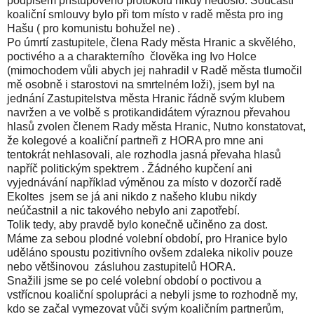
podpisem přístupového protokolu nikdy nedošlo. Součástí
koaliční smlouvy bylo při tom místo v radě města pro ing
Hašu ( pro komunistu bohužel ne) .
Po úmrtí zastupitele, člena Rady města Hranic a skvělého,
poctivého a a charakterního člověka ing Ivo Holce
(mimochodem vůli abych jej nahradil v Radě města tlumočil
mě osobně i starostovi na smrtelném loži), jsem byl na
jednání Zastupitelstva města Hranic řádně svým klubem
navržen a ve volbě s protikandidátem výraznou převahou
hlasů zvolen členem Rady města Hranic, Nutno konstatovat,
že kolegové a koaliční partneři z HORA pro mne ani
tentokrát nehlasovali, ale rozhodla jasná převaha hlasů
napříč politickým spektrem . Žádného kupčení ani
vyjednávání například výměnou za místo v dozorčí radě
Ekoltes jsem se já ani nikdo z našeho klubu nikdy
neúčastnil a nic takového nebylo ani zapotřebí.
Tolik tedy, aby pravdě bylo konečně učiněno za dost.
Máme za sebou plodné volební období, pro Hranice bylo
uděláno spoustu pozitivního ovšem zdaleka nikoliv pouze
nebo většinovou zásluhou zastupitelů HORA.
Snažili jsme se po celé volební období o poctivou a
vstřícnou koaliční spolupráci a nebyli jsme to rozhodně my,
kdo se začal vymezovat vůči svým koaličním partnerům,