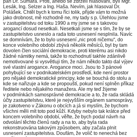
pan Dr. Sumara. Proti, anebo se zdrželi hlasování, byli Mgr.
Lesák, Ing. Selzer a Ing. Haša. Nevím, jak hlasoval Dr.
Polášek. Chtěl bych k tomu říci tolik, přijde vám to možná
jako drobnost, mě rozhodně ne, my tady s p. Úlehlou jsme
v zastupitelstvu od toku 1990 a my jsme se s takovou
arogancí dosud nesetkali. Nesetkali jsme se s tím, že by se
zastupitelstvo usneslo a rada toto usnesení nesplnila. Navíc
se domnívám, že to bylo usnesení „nic proti ničemu“, do
konce volebního období zbývá několik měsíců, byl by tam
dovolen člen sociální demokracie, proti kterému asi nikdo
žádné námitky nemá, takže to rozhodnutí takhle zdánlivě
nemotivované si vysvětluji tím, že nám někdo takto dal výjev
své vlastní arogance. Arogance moci. Jsou to 3 pánové
pohybující se v podnikatelském prostředí, kde není prostor
pro nějaké demokratické principy, kde se bouchá do stolu a
kde se nařizuje a kde se propouští, pokud není splněn příkaz
ředitele nebo nějakého manažera. Ale my teď žijeme
v podmínkách samosprávné demokracie a to, že rada skládá
účty zastupitelstvu, které je nejvyšším orgánem samosprávy,
je zakotveno v Zákonu o obcích a já si myslím, že bychom
všichni měli mít toto pod kůží. Kdyby nebylo tak krátce před
koncem volebního období, věřte, že bych podal návrh na
odvolání těchto členů rady a na to, aby byla rada
rekonstruována takovým způsobem, aby začala plnit
usnesení zastupitelstva. Doufám, že volič to nenechá bez