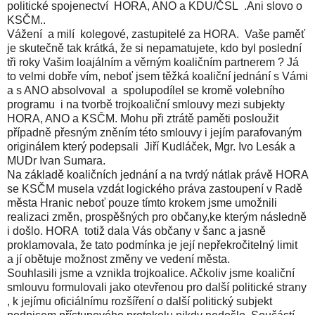
politické spojenectví HORA, ANO a KDU/ČSL .Ani slovo o
KSČM..
Vážení a milí kolegové, zastupitelé za HORA. Vaše paměť
je skutečně tak krátká, že si nepamatujete, kdo byl poslední
tři roky Vašim loajálním a věrným koaličním partnerem ? Já
to velmi dobře vím, neboť jsem těžká koaliční jednání s Vámi
a s ANO absolvoval a spolupodílel se kromě volebního
programu i na tvorbě trojkoaliční smlouvy mezi subjekty
HORA, ANO a KSČM. Mohu při ztrátě paměti posloužit
případně přesným zněním této smlouvy i jejím parafovaným
originálem který podepsali Jiří Kudláček, Mgr. Ivo Lesák a
MUDr Ivan Sumara.
Na základě koaličních jednání a na tvrdý nátlak právě HORA
se KSČM musela vzdát logického práva zastoupení v Radě
města Hranic neboť pouze tímto krokem jsme umožnili
realizaci změn, prospěšných pro občany,ke kterým následně
i došlo. HORA totiž dala Vás občany v šanc a jasně
proklamovala, že tato podmínka je její nepřekročitelný limit
a jí obětuje možnost změny ve vedení města.
Souhlasili jsme a vznikla trojkoalice. Ačkoliv jsme koaliční
smlouvu formulovali jako otevřenou pro další politické strany
, k jejímu oficiálnímu rozšíření o další politický subjekt