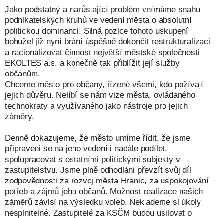
Jako podstatný a narůstající problém vnímáme snahu
podnikatelských kruhů ve vedení města o absolutní
politickou dominanci. Silná pozice tohoto uskupení
bohužel již nyní brání úspěšně dokončit restrukturalizaci
a racionalizovat činnost největší městské společnosti
EKOLTES a.s. a konečně tak přiblížit její služby
občanům.
Chceme město pro občany, řízené všemi, kdo požívají
jejich důvěru. Nelíbí se nám vize města, ovládaného
technokraty a využívaného jako nástroje pro jejich
záměry.
Denně dokazujeme, že město umíme řídit, že jsme
připraveni se na jeho vedení i nadále podílet,
spolupracovat s ostatními politickými subjekty v
zastupitelstvu. Jsme plně odhodláni převzít svůj díl
zodpovědnosti za rozvoj města Hranic, za uspokojování
potřeb a zájmů jeho občanů. Možnost realizace našich
záměrů závisí na výsledku voleb. Neklademe si úkoly
nesplnitelné. Zastupitelé za KSČM budou usilovat o