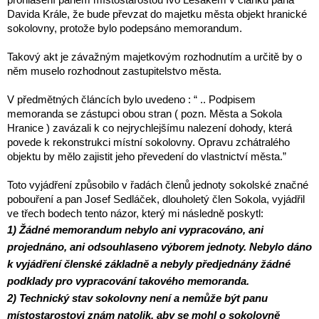
prohlášení panem místostarostou Ivo Lesákem v článku pana
Davida Krále, že bude převzat do majetku města objekt hranické
sokolovny, protože bylo podepsáno memorandum.
Takový akt je závažným majetkovým rozhodnutím a určitě by o
něm muselo rozhodnout zastupitelstvo města.
V předmětných článcích bylo uvedeno : “ .. Podpisem
memoranda se zástupci obou stran ( pozn. Města a Sokola
Hranice ) zavázali k co nejrychlejšímu nalezení dohody, která
povede k rekonstrukci místní sokolovny. Opravu zchátralého
objektu by mělo zajistit jeho převedení do vlastnictví města.”
Toto vyjádření způsobilo v řadách členů jednoty sokolské značné
pobouření a pan Josef Sedláček, dlouholetý člen Sokola, vyjádřil
ve třech bodech tento názor, který mi následně poskytl:
1) Žádné memorandum nebylo ani vypracováno, ani
projednáno, ani odsouhlaseno výborem jednoty. Nebylo dáno
k vyjádření členské základně a nebyly předjednány žádné
podklady pro vypracování takového memoranda.
2) Technický stav sokolovny není a nemůže být panu
místostarostovi znám natolik, aby se mohl o sokolovně