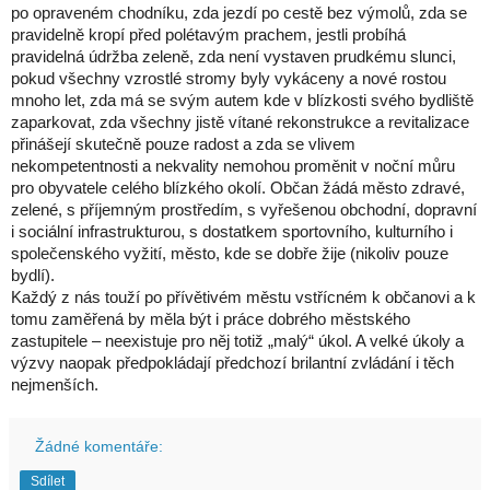
po opraveném chodníku, zda jezdí po cestě bez výmolů, zda se
pravidelně kropí před polétavým prachem, jestli probíhá
pravidelná údržba zeleně, zda není vystaven prudkému slunci,
pokud všechny vzrostlé stromy byly vykáceny a nové rostou
mnoho let, zda má se svým autem kde v blízkosti svého bydliště
zaparkovat, zda všechny jistě vítané rekonstrukce a revitalizace
přinášejí skutečně pouze radost a zda se vlivem
nekompetentnosti a nekvality nemohou proměnit v noční můru
pro obyvatele celého blízkého okolí. Občan žádá město zdravé,
zelené, s příjemným prostředím, s
vyřešenou obchodní, dopravní
i sociální infrastrukturou, s dostatkem sportovního, kulturního i
společenského vyžití, město, kde se dobře žije (nikoliv pouze
bydlí).
Každý z nás touží po přívětivém městu vstřícném k občanovi a k
tomu zaměřená by měla být i práce dobrého městského
zastupitele – neexistuje pro něj totiž „malý“ úkol. A velké úkoly a
výzvy naopak předpokládají předchozí brilantní zvládání i těch
nejmenších.
Žádné komentáře:
Sdílet