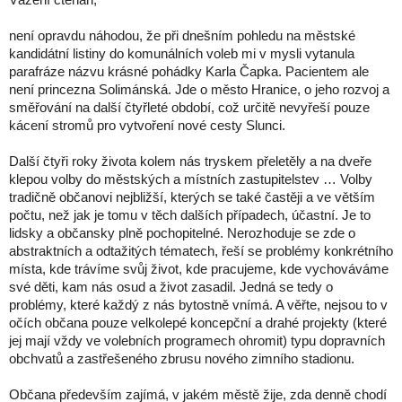
Vážení čtenáři,
není opravdu náhodou, že při dnešním pohledu na městské
kandidátní listiny do komunálních voleb mi v mysli vytanula
parafráze názvu krásné pohádky Karla Čapka. Pacientem ale
není princezna Solimánská. Jde o město Hranice, o jeho rozvoj a
směřování na další čtyřleté období, což určitě nevyřeší pouze
kácení stromů pro vytvoření nové cesty Slunci.
Další čtyři roky života kolem nás tryskem přeletěly a na dveře
klepou volby do městských a místních zastupitelstev … Volby
tradičně občanovi nejbližší, kterých se také častěji a ve větším
počtu, než jak je tomu v těch dalších případech, účastní. Je to
lidsky a občansky plně pochopitelné. Nerozhoduje se zde o
abstraktních a odtažitých tématech, řeší se problémy konkrétního
místa, kde trávíme svůj život, kde pracujeme, kde vychováváme
své děti, kam nás osud a život zasadil. Jedná se tedy o
problémy, které každý z nás bytostně vnímá. A věřte, nejsou to v
očích občana pouze velkolepé koncepční a drahé projekty (které
jej mají vždy ve volebních programech ohromit) typu dopravních
obchvatů a zastřešeného zbrusu nového zimního stadionu.
Občana především zajímá, v jakém městě žije, zda denně chodí