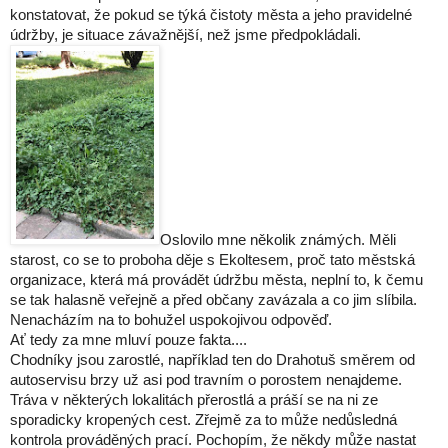
konstatovat, že pokud se týká čistoty města a jeho pravidelné
údržby, je situace závažnější, než jsme předpokládali.
Oslovilo mne několik známých. Měli
starost, co se to proboha děje s Ekoltesem, proč tato městská
organizace, která má provádět údržbu města, neplní to, k čemu
se tak halasně veřejně a před občany zavázala a co jim slíbila.
Nenacházím na to bohužel uspokojivou odpověď.
Ať tedy za mne mluví pouze fakta....
Chodníky jsou zarostlé, například ten do Drahotuš směrem od
autoservisu brzy už asi pod travním o porostem nenajdeme.
Tráva v některých lokalitách přerostlá a práší se na ni ze
sporadicky kropených cest. Zřejmě za to může nedůsledná
kontrola prováděných prací. Pochopím, že někdy může nastat