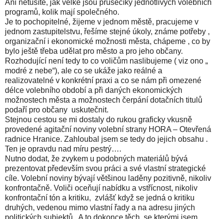
Ani netušíte, jak velké jsou průsečíky jednotlivých volebních
programů, kolik mají společného.
Je to pochopitelné, žijeme v jednom městě, pracujeme v
jednom zastupitelstvu, řešíme stejné úkoly, známe potřeby ,
organizační i ekonomické možnosti města, chápeme , co by
bylo ještě třeba udělat pro město a pro jeho občany.
Rozhodující není tedy to co voličům naslibujeme ( viz ono „
modré z nebe“), ale co se ukáže jako reálné a
realizovatelné v konkrétní praxi a co se nám při omezené
délce volebního období a při daných ekonomických
možnostech města a možnostech čerpání dotačních titulů
podaří pro občany uskutečnit.
Stejnou cestou se mi dostaly do rukou graficky vkusně
provedené agitační noviny volební strany HORA – Otevřená
radnice Hranice. Zahloubal jsem se tedy do jejich obsahu .
Ten je opravdu nad míru pestrý….
Nutno dodat, že zvykem u podobných materiálů bývá
prezentovat především svou práci a své vlastní strategické
cíle. Volební noviny bývají většinou laděny pozitivně, nikoliv
konfrontačně. Voliči oceňují nabídku a vstřícnost, nikoliv
konfrontační tón a kritiku, zvlášť když se jedná o kritiku
druhých, vedenou mimo vlastní řady a na adresu jiných
politických subjektů . A to dokonce těch, se kterými jsem