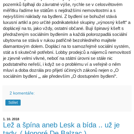
pozemků šplhají do závratné výše, rychle se v celosvětovém
měřítku řadíme ke státům s nejdražšími nemovitostmi a s
nejvyššími náklady na bydlení. Z bydlení se bohužel stává
luxusní artikl a pro určité podnikatelské skupiny „výnosný kšeft“ a
doplácejí na to, jako vždy, ostatní občané. Bují špinavý kšeft s
předraženým sociálním bydlením a každá polorozpadlá sociální
ubytovna se stává v rukou patřičně bezohledného majitele
diamantovým dolem. Doplácí na to samozřejmě sociální systém,
stát a ti skutečně potřební. Lobby prodejců a nájemců nemovitostí
je zjevně velmi vlivné, neboť na státní úrovni se stále nic
podstatného neřeší, i když se o problému ví a veřejně o něm
mluví a doba dozrála pro přijetí účinných zákonů nejen o „O
sociálním bydlení „, ale především „O dostupném bydlení“.
2 komentáře:
Sdílet
1. 10. 2018
Lež a špína aneb Lesk a bída .. už je
tady. ( Honoré De Balzac )