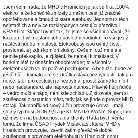
Jsem velmi ráda, že MHD v Hranicích je jak se říká „100%
elektro“ a že konečně zmizely z našich cest již značně
opotřebované a čmoudící staré autobusy. Jednomu z těch
nejstarších a nejvíce rozklepaných cestující přezdívali
KRAKEN. Skřípal uvnitř tak, že jsme se všichni obávali, že
každou chvíli nastane jeho poslední hodinka. To vše je již
naštěstí hudba minulosti. Elektrobusy jsou uvnitř čisté,
prostorné, a jízdní komfort slušný. Ovšem, což mne ale
nemile překvapilo, je zjištění, že nemají klimatizaci. V
horkém létě (v dnešním období veder) to všichni v
elektrobusech velmi palčivě pociťujeme. A bohužel bude asi
ještě hůř – klimatizace se zkrátka stává nezbytností. Jak pro
řidiče, tak i pro cestující je nezbytná, prostě žádný komfort
nebo nadstandard, ale naprostá nutnost. Hlavně lituji řidiče
– vedro mučí a nápoj není kde zchladit. Zjišťovala jsem si
zkušenosti z ostatních měst, tedy jak se jinde o provoz MHD
starají. Tak například Nový Jičín provozuje Arriva – mají
stejný typ busu SOR 9,5 a je KLIMATIZOVANÝ. Super, tam
už mysleli na budoucnost a na klienty. Ráda bych věřila
tomu, že firma ČSAD Frýdek Místek a.s., která MHD v
Hranicích provozuje, završí zatím převážně dobré
zkušenosti s provozem elektrobusů v Hranicích onou