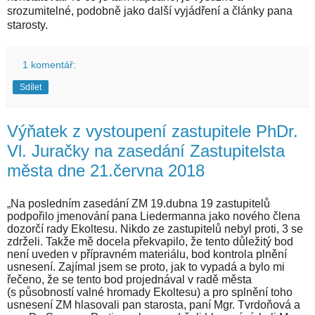
srozumitelné, podobně jako další vyjádření a články pana
starosty.
1 komentář:
Sdílet
Výňatek z vystoupení zastupitele PhDr.
Vl. Juračky na zasedání Zastupitelsta
města dne 21.června 2018
„Na posledním zasedání ZM 19.dubna 19 zastupitelů
podpořilo jmenování pana Liedermanna jako nového člena
dozorčí rady Ekoltesu. Nikdo ze zastupitelů nebyl proti, 3 se
zdrželi. Takže mě docela překvapilo, že tento důležitý bod
není uveden v přípravném materiálu, bod kontrola plnění
usnesení. Zajímal jsem se proto, jak to vypadá a bylo mi
řečeno, že se tento bod projednával v radě města
(s působností valné hromady Ekoltesu) a pro splnění toho
usnesení ZM hlasovali pan starosta, paní Mgr. Tvrdoňová a