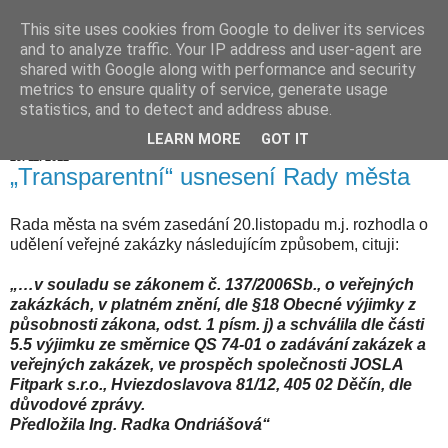
This site uses cookies from Google to deliver its services
Hranické listy
and to analyze traffic. Your IP address and user-agent are
shared with Google along with performance and security
metrics to ensure quality of service, generate usage
statistics, and to detect and address abuse.
▼
LEARN MORE
GOT IT
29. 11. 2012
„Transparentní“ usnesení Rady města
Rada města na svém zasedání 20.listopadu m.j. rozhodla o
udělení veřejné zakázky následujícím způsobem, cituji:
„…v souladu se zákonem č. 137/2006Sb., o veřejných
zakázkách, v platném znění, dle §18 Obecné výjimky z
působnosti zákona, odst. 1 písm. j) a schválila dle části
5.5 výjimku ze směrnice QS 74-01 o zadávání zakázek a
veřejných zakázek, ve prospěch společnosti JOSLA
Fitpark s.r.o., Hviezdoslavova 81/12, 405 02 Děčín, dle
důvodové zprávy.
Předložila Ing. Radka Ondriášová“