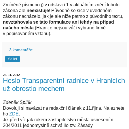
Zmíněné písmeno j) v odstavci 1 v aktuálním znění tohoto
zákona ale
neexistuje
! Původně se sice v uvedeném
zákonu nacházelo, jak je ale níže patrno z původního textu,
nevztahovala se tato formulace ani tehdy na případ
našeho města
(Hranice nejsou vůči vybrané firmě
v popisovaném vztahu).
3 komentáře:
Sdílet
25. 11. 2012
Heslo Transparentní radnice v Hranicích
už obrostlo mechem
Zdeněk Špiřík
Dovoluji si navázat na redakční článek z 11.října. Naleznete
ho
ZDE
.
Již před víc jak rokem zastupitelstvo města usnesením
204/2011 jednomyslně schválilo tzv. Zásady