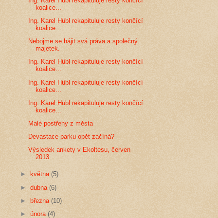
Ing. Karel Hübl rekapituluje resty končící
koalice...
Ing. Karel Hübl rekapituluje resty končící
koalice...
Nebojme se hájit svá práva a společný
majetek.
Ing. Karel Hübl rekapituluje resty končící
koalice...
Ing. Karel Hübl rekapituluje resty končící
koalice...
Ing. Karel Hübl rekapituluje resty končící
koalice...
Malé postřehy z města
Devastace parku opět začíná?
Výsledek ankety v Ekoltesu, červen
2013
►
května
(5)
►
dubna
(6)
►
března
(10)
►
února
(4)