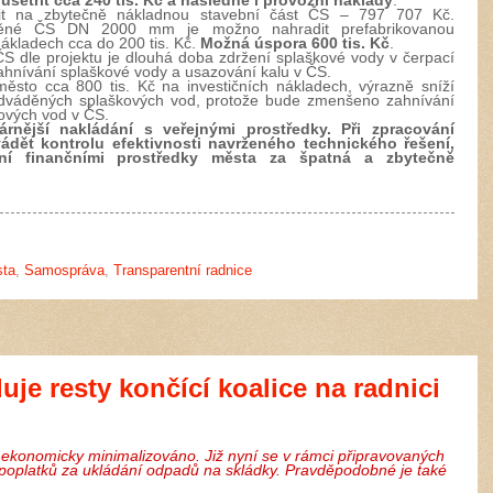
ušetřit cca 240 tis. Kč a následně i provozní náklady
.
třit na zbytečně nákladnou stavební část ČS – 797 707 Kč.
štěné ČS DN 2000 mm je možno nahradit prefabrikovanou
ákladech cca do 200 tis. Kč.
Možná úspora 600 tis. Kč
.
 dle projektu je dlouhá doba zdržení splaškové vody v čerpací
ahnívání splaškové vody a usazování kalu v ČS.
ěsto cca 800 tis. Kč na investičních nákladech, výrazně sníží
 odváděných splaškových vod, protože bude zmenšeno zahnívání
ových vod v ČS.
árnější nakládání s veřejnými prostředky. Při zpracování
dět kontrolu efektivnosti navrženého technického řešení,
ní finančními prostředky města za špatná a zbytečně
sta
,
Samospráva
,
Transparentní radnice
luje resty končící koalice na radnici
 ekonomicky minimalizováno. Již nyní se v rámci připravovaných
poplatků za ukládání odpadů na skládky. Pravděpodobné je také