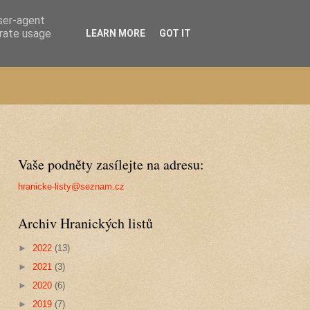
user-agent
erate usage
LEARN MORE
GOT IT
Vaše podněty zasílejte na adresu:
hranicke-listy@seznam.cz
Archiv Hranických listů
►
2022
(13)
►
2021
(3)
►
2020
(6)
►
2019
(7)