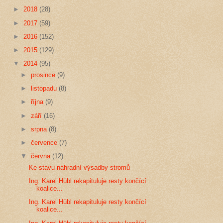
►
2018
(28)
►
2017
(59)
►
2016
(152)
►
2015
(129)
▼
2014
(95)
►
prosince
(9)
►
listopadu
(8)
►
října
(9)
►
září
(16)
►
srpna
(8)
►
července
(7)
▼
června
(12)
Ke stavu náhradní výsadby stromů
Ing. Karel Hübl rekapituluje resty končící
koalice...
Ing. Karel Hübl rekapituluje resty končící
koalice...