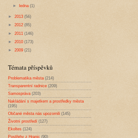
►
ledna
(1)
►
2013
(56)
►
2012
(85)
►
2011
(146)
►
2010
(173)
►
2009
(21)
Témata příspěvků
Problematika města
(214)
Transparentní radnice
(209)
Samospráva
(203)
Nakládání s majetkem a prostředky města
(195)
Občané města nás upozornili
(145)
Životní prostředí
(127)
Ekoltes
(124)
Postřehy z Hranic
(90)