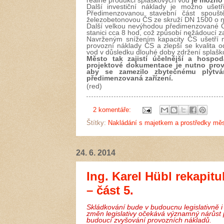
reálné produkci splaškových vod
je možno 
Další investiční náklady je možno uše
Předimenzovanou stavební část spou
železobetonovou ČS ze skruží DN 1500 o n
Další velkou nevýhodou předimenzované ČS
stanici cca 8 hod, což způsobí nežádoucí z
Navrženým snížením kapacity ČS ušetří m
provozní náklady ČS a zlepší se kvalita
vod v důsledku dlouhé doby zdržení splašk
Město tak zajistí účelnější a hospod
projektové dokumentace je nutno prová
aby se zamezilo zbytečnému plýtvá
předimenzovaná zařízení.
(red)
2 komentáře:
Štítky:
Nakládání s majetkem a prostředky mě
24. 6. 2014
Ing. Karel Hübl rekapitu
– část 5.
Skládkování bude v budoucnu legislativně i
změn legislativy očekává významný nárůst 
budoucí zvyšování provozních nákladů.