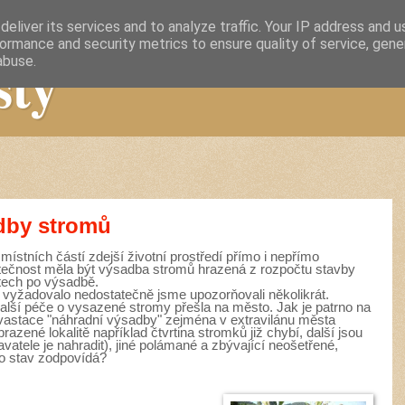
eliver its services and to analyze traffic. Your IP address and 
ormance and security metrics to ensure quality of service, gen
sty
abuse.
dby stromů
 místních částí zdejší životní prostředí přímo i nepřímo
utečnost měla být výsadba stromů hrazená z rozpočtu stavby
etech po výsadbě.
b vyžadovalo nedostatečně jsme upozorňovali několikrát.
další péče o vysazené stromy přešla na město. Jak je patrno na
devastace "náhradní výsadby" zejména v extravilánu města
razené lokalitě například čtvrtina stromků již chybí, další jsou
avatele je nahradit), jiné polámané a zbývající neošetřené,
to stav zodpovídá?