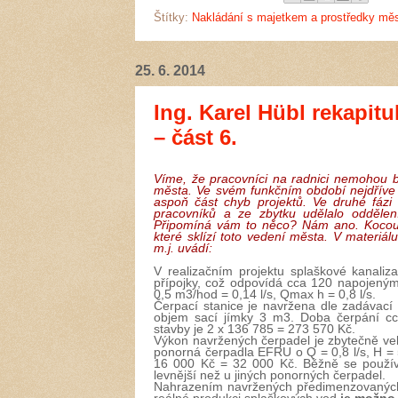
Štítky:
Nakládání s majetkem a prostředky mě
25. 6. 2014
Ing. Karel Hübl rekapitu
– část 6.
Víme, že pracovníci na radnici nemohou 
města. Ve svém funkčním období nejdříve 
aspoň část chyb projektů. Ve druhé fázi
pracovníků a ze zbytku udělalo oddělen
Připomíná vám to něco? Nám ano. Kocour
které sklízí toto vedení města. V materiálu
m.j. uvádí:
V realizačním projektu splaškové kanali
přípojky, což odpovídá cca 120 napojený
0,5 m3/hod = 0,14 l/s, Qmax h = 0,8 l/s.
Čerpací stanice je navržena dle zadávací
objem sací jímky 3 m3. Doba čerpání c
stavby je 2 x 136 785 = 273 570 Kč.
Výkon navržených čerpadel je zbytečně vel
ponorná čerpadla EFRU o Q = 0,8 l/s, H = 
16 000 Kč = 32 000 Kč. Běžně se používaj
levnější než u jiných ponorných čerpadel.
Nahrazením navržených předimenzovaných 