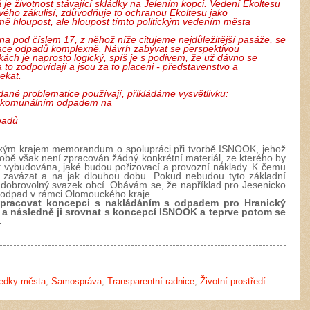
je životnost stávající skládky na Jelením kopci. Vedení Ekoltesu
svého zákulisí, zdůvodňuje to ochranou Ekoltesu jako
mě hloupost, ale hloupost tímto politickým vedením města
na pod číslem 17, z něhož níže citujeme nejdůležitější pasáže, se
idace odpadů komplexně. Návrh zabývat se perspektivou
ch je naprosto logický, spíš je s podivem, že už dávno se
 za to zodpovídají a jsou za to placeni - představenstvo a
ekat.
 dané problematice používají, přikládáme vysvětlivku:
s komunálním odpadem na
padů
uckým krajem memorandum o spolupráci při tvorbě ISNOOK, jehož
obě však není zpracován žádný konkrétní materiál, ze kterého by
ýt vybudována, jaké budou pořizovací a provozní náklady. K čemu
zavázat a na jak dlouhou dobu. Pokud nebudou tyto základní
dobrovolný svazek obcí. Obávám se, že například pro Jesenicko
 odpad v rámci Olomouckého kraje.
zpracovat koncepci s nakládáním s odpadem pro Hranický
 a následně ji srovnat s koncepcí ISNOOK a teprve potom se
.
ředky města
,
Samospráva
,
Transparentní radnice
,
Životní prostředí