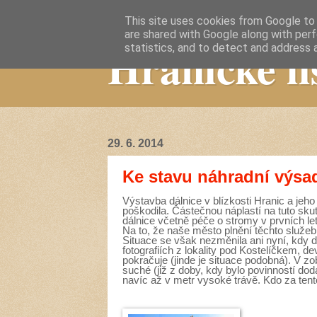
This site uses cookies from Google to d
are shared with Google along with perf
Hranické li
statistics, and to detect and address 
29. 6. 2014
Ke stavu náhradní výsa
Výstavba dálnice v blízkosti Hranic a jeho
poškodila. Částečnou náplastí na tuto sk
dálnice včetně péče o stromy v prvních l
Na to, že naše město plnění těchto služe
Situace se však nezměnila ani nyní, kdy 
fotografiích z lokality pod Kostelíčkem, 
pokračuje (jinde je situace podobná). V zob
suché (již z doby, kdy bylo povinností dod
navíc až v metr vysoké trávě. Kdo za ten