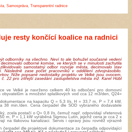
sta
,
Samospráva
,
Transparentní radnice
luje resty končící koalice na radnici
být odborníky na všechno. Neví to ale bohužel současné vedení
decimovalo odborné komise, ve kterých se v minulosti zachytila
 zlikvidovalo samostatný odbor rozvoje města, decimovalo stav
í. Následně zase počet pracovníků v oddělení zdvojnásobilo.
kov. Níže popsané nedostatky projektu ve Velké jsou ovocem,
 č. 22 pro zítřejší zasedání zastupitelstva města inž. Karel Hübl
zace ve Velké je navrženo celkem 40 ks odbočení pro domovní
m obyvatelům a množství splaškových vod cca 12 m3/den, Q24=
 dokumentace na kapacitu Q = 5,3 l/s, H = 33,7 m, P = 7,4 kW,
ca 38 min./den. Cena čerpadel dle SOD vybraného dodavatele
ký, zcela postačí o Q= 0,8 l/s, čemuž např. odpovídají vřetenová
50 m, P = 1,1 kW vyráběná Sigmou Lutín, jejichž cena je cca 2 x
í na tlakovou kanalizaci. Servis i opravy jsou rovněž výrazně
čerpadel dle projektové dokumentace za čerpadla odpovídající