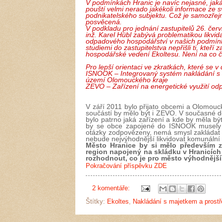
V podmínkách Hranic je navíc nejasné, jaká 
pouští velmi nerado jakékoli informace ze 
podnikatelského subjektu. Což je samozřej
posvěcená.
V podkladu pro jednání zastupitelů 26. červ
inž. Karel Hübl zabývá problematikou likv
odpadového hospodářství v našich podmínká
studiemi do zastupitelstva nepřišli ti, kteří
hospodářské vedení Ekoltesu. Není na co č
Pro lepší orientaci ve zkratkách, které se v
ISNOOK – Integrovaný systém nakládání 
území Olomouckého kraje
ZEVO – Zařízení na energetické využití od
V září 2011 bylo přijato obcemi a Olomo
součástí by mělo být i ZEVO. V současné d
bylo patrno jaká zařízení a kde by měla b
by se obce zapojené do ISNOOK musely 
otázky zodpovězeny, nemá smysl zakládat 
nebude nejvýhodnější likvidovat komunální
Město Hranice by si mělo především 
region napojený na skládku v Hranicích
rozhodnout, co je pro město výhodnější
Pokračování příspěvku ZDE
2 komentáře:
Štítky:
Ekoltes
,
Nakládání s majetkem a prost