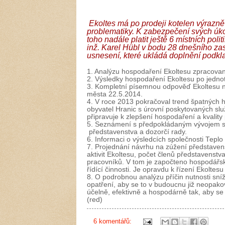
Ekoltes má po prodeji kotelen výrazn
problematiky. K zabezpečení svých úkol
toho nadále platit ještě 6 místních poli
inž. Karel Hübl v bodu 28 dnešního zas
usnesení, které ukládá doplnění podkl
1. Analýzu hospodaření Ekoltesu zpracova
2. Výsledky hospodaření Ekoltesu po jednotl
3. Kompletní písemnou odpověď Ekoltesu na
města 22.5.2014.
4. V roce 2013 pokračoval trend špatných 
obyvatel Hranic s úrovní poskytovaných služe
připravuje k zlepšení hospodaření a kvalit
5. Seznámení s předpokládaným vývojem spo
představenstva a dozorčí rady.
6. Informaci o výsledcích společnosti Teplo 
7. Projednání návrhu na zúžení představens
aktivit Ekoltesu, počet členů představenst
pracovníků. V tom je započteno hospodářské
řídící činnosti. Je opravdu k řízení Ekoltes
8. O podrobnou analýzu příčin nutnosti sní
opatření, aby se to v budoucnu již neopako
účelně, efektivně a hospodárně tak, aby se
(red)
6 komentářů: