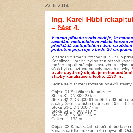
23. 6. 2014
Ing. Karel Hübl rekapitu
– část 4.
V tomto případu svitla naděje, že mnoha
zasedání zastupitelstva města korunová
předkládá zastupitelům návrh na zúžení 
podrobně popisuje v bodu 20 programu z
V žádosti o změnu rozhodnutí SFŽP o přidě
Kanalizaci Hranice byl snížen rozsah kanal
možno napojit stávající zástavbu a nejsou 
však byla uzavřena na celý rozsah stavby.
trvale obydlený objekt je nehospodárné
stavby kanalizace o těchto 1133 m .
Jedná se o snížení rozsahu objektů stavby
Objekt 01 Splašková kanalizace
Stoka S1 DN 300 235 m
Stoka S2-2 DN 300 61 m Stoka S3 od napoj
šachty Šs61 po Šs65 (staničení 192 – 318
Stoka S3-1 DN 300 77 m
Stoka S4 DN 300 310 m
Stoka S5 DN 300 156 m
Celkem 1 132 m
Objekt 02 Kanalizační odbočení- bude se re
kanalizaci (dle průzkumu 46 obyvatel). Ost