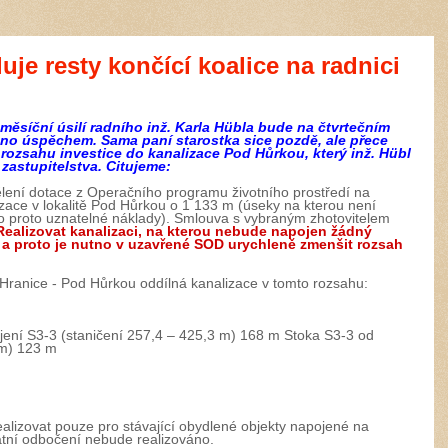
luje resty končící koalice na radnici
měsíční úsilí radního inž. Karla Hübla bude na čtvrtečním
no úspěchem. Sama paní starostka sice pozdě, ale přece
rozsahu investice do kanalizace Pod Hůrkou, který inž. Hübl
astupitelstva. Citujeme:
lení dotace z Operačního programu životního prostředí na
izace v lokalitě Pod Hůrkou o 1 133 m (úseky na kterou není
to proto uznatelné náklady). Smlouva s vybraným zhotovitelem
Realizovat kanalizaci, na kterou nebude napojen žádný
 a proto je nutno v uzavřené SOD urychleně zmenšit rozsah
 Hranice - Pod Hůrkou oddílná kanalizace v tomto rozsahu:
ení S3-3 (staničení 257,4 – 425,3 m) 168 m Stoka S3-3 od
 m) 123 m
alizovat pouze pro stávající obydlené objekty napojené na
atní odbočení nebude realizováno.