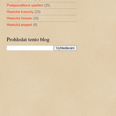
Protipovodňová opatření
(25)
Hranické kuriozity
(23)
Hranická historie
(16)
Hranická propast
(9)
Prohledat tento blog