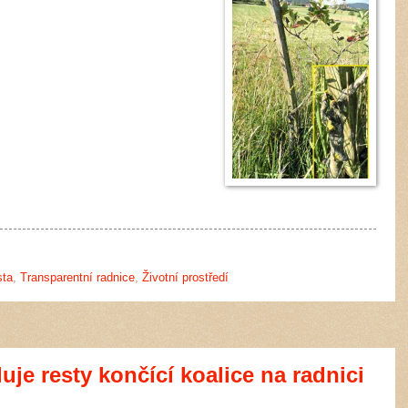
sta
,
Transparentní radnice
,
Životní prostředí
luje resty končící koalice na radnici