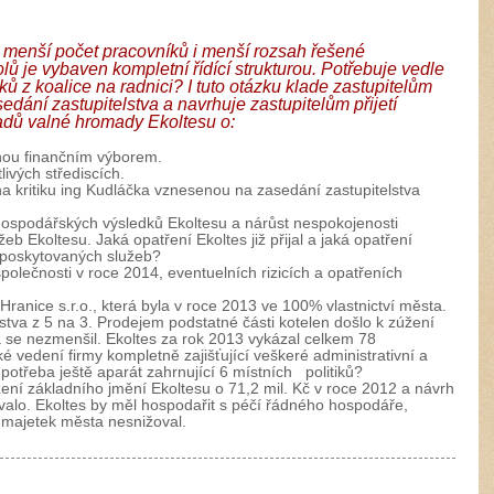
ě menší počet pracovníků i menší rozsah řešené
ů je vybaven kompletní řídící strukturou. Potřebuje vedle
tiků z koalice na radnici? I tuto otázku klade zastupitelům
edání zastupitelstva a navrhuje zastupitelům přijetí
adů valné hromady Ekoltesu o:
nou finančním výborem.
ivých střediscích.
 kritiku ing Kudláčka vznesenou na zasedání zastupitelstva
hospodářských výsledků Ekoltesu a nárůst nespokojenosti
b Ekoltesu. Jaká opatření Ekoltes již přijal a jaká opatření
y poskytovaných služeb?
lečnosti v roce 2014, eventuelních rizicích a opatřeních
Hranice s.r.o., která byla v roce 2013 ve 100% vlastnictví města.
tva z 5 na 3. Prodejem podstatné části kotelen došlo k zúžení
va se nezmenšil. Ekoltes za rok 2013 vykázal celkem 78
 vedení firmy kompletně zajišťující veškeré administrativní a
u potřeba ještě aparát zahrnující 6 místních politiků?
žení základního jmění Ekoltesu o 71,2 mil. Kč v roce 2012 a návrh
valo. Ekoltes by měl hospodařit s péčí řádného hospodáře,
 majetek města nesnižoval.