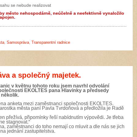
sahu se nebude realizovat
é by město nehospodárně, neúčelně a neefektivně vynaložilo
napojen.
sta
,
Samospráva
,
Transparentní radnice
áva a společný majetek.
anic v květnu tohoto roku jsem navrhl odvolání
polečnosti EKOLTES pana Hlavinky a předsedy
několik.
ena anketa mezi zaměstnanci společnosti EKOLTES.
arostka města paní Pavla Tvrdoňová a předložila je Radě
:
 jen přežívá, připomínky řeší nabídnutím výpovědi. Je třeba
 ne stagnovat.“
, zaměstnanci do toho nemají co mluvit a dle nás se jich
 na jednání zastupitelstva.