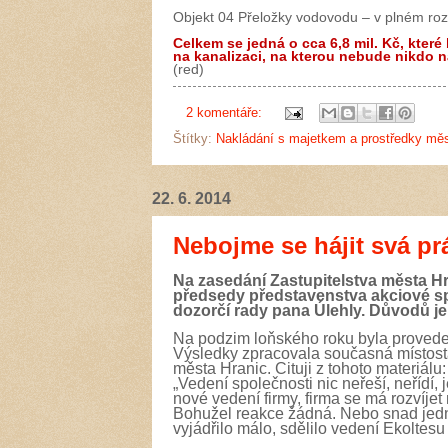
Objekt 04 Přeložky vodovodu – v plném roz
Celkem se jedná o cca 6,8 mil. Kč, kter
na kanalizaci, na kterou nebude nikdo 
(red)
2 komentáře:
Štítky:
Nakládání s majetkem a prostředky mě
22. 6. 2014
Nebojme se hájit svá pr
Na zasedání Zastupitelstva města Hr
předsedy představenstva akciové s
dozorčí rady pana Úlehly.
Důvodů je 
Na podzim loňského roku byla proved
Výsledky zpracovala současná místost
města Hranic.
Cituji z tohoto materiálu
„Vedení společnosti nic neřeší, neřídí,
nové vedení firmy, firma se má rozvíjet
Bohužel reakce žádná. Nebo snad jedna
vyjádřilo málo, sdělilo vedení Ekoltesu