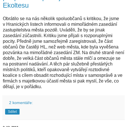
Ekoltesu
Obrátilo se na nás několik spoluobčanů s kritikou, že jsme
v Hranických listech informovali o mimořádném zasedání
zastupitelstva města pozdě. Uváděli, že by se jinak
zasedání zúčastnili. Kritiku jsme přijali s rozporuplnými
pocity. Předně jsme samozřejmě zaregistrovali, že část
občanů čte častěji HL, než web města, kde byla vyvěšena
pozvánka na mimořádné zasedání ZM. Na druhé straně není
dobře, že velká část občanů města stále mlčí a omezuje se
na postranní nadávání. A těch pár služebně přestárlých
místních politiků, kteří opakovaně vytvářejí roztodivné
koalice s cílem obsadit rozhodující místa v samosprávě a ve
firmách s majetkovou účastí města si pak myslí, že vše, co
dělají, je v pořádku.
2 komentáře:
Sdílet