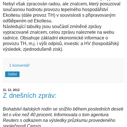
Nebyl však zpracován radou, ale znalcem, který posuzoval
současnou hodnotu provozu tepelného hospodářství
Ekoltesu (dále provoz TH) v souvislosti s připravovaným
odštěpením od Ekoltesu.
Následující tabulky jsou součástí zmíněné zprávy
vypracované znalcem, celou zprávu naleznete na webu
radnice. Obsahuje základní ekonomické informace o
provozu TH, m.j. i výši odpisů, investic a HV (hospodářský
výsledek, zjednodušeně zisk).
1 komentář:
Sdílet
11. 12. 2012
Z dnešních zpráv:
Bohatství italských rodin se snížilo během posledních deseti
let o více než 40 procent. Informovala o tom agentura
Reuters s odkazem na výsledky průzkumu provedeného
společností Censis.