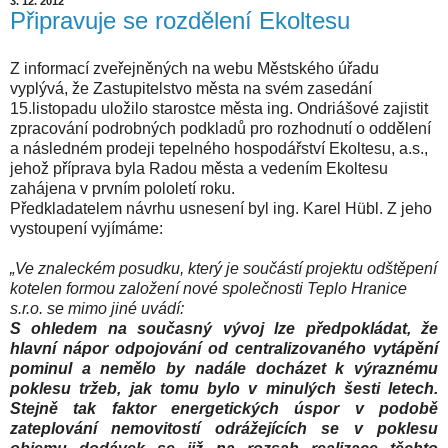
3. 12. 2012
Připravuje se rozdělení Ekoltesu
Z informací zveřejněných na webu Městského úřadu
vyplývá, že Zastupitelstvo města na svém zasedání
15.listopadu uložilo starostce města ing. Ondriášové zajistit
zpracování podrobných podkladů pro rozhodnutí o oddělení
a následném prodeji tepelného hospodářství Ekoltesu, a.s.,
jehož příprava byla Radou města a vedením Ekoltesu
zahájena v prvním pololetí roku.
Předkladatelem návrhu usnesení byl ing. Karel Hübl. Z jeho
vystoupení vyjímáme:
„Ve znaleckém posudku, který je součástí projektu odštěpení
kotelen formou založení nové společnosti Teplo Hranice
s.r.o. se mimo jiné uvádí:
S ohledem na současný vývoj lze předpokládat, že
hlavní nápor odpojování od centralizovaného vytápění
pominul a nemělo by nadále docházet k výraznému
poklesu tržeb, jak tomu bylo v minulých šesti letech.
Stejně tak faktor energetických úspor v podobě
zateplování nemovitostí odrážejících se v poklesu