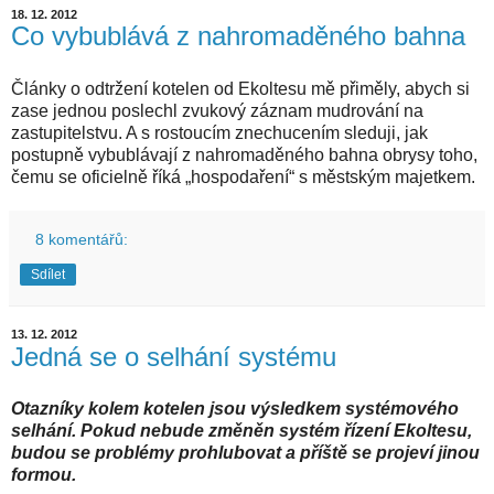
18. 12. 2012
Co vybublává z nahromaděného bahna
Články o odtržení kotelen od Ekoltesu mě přiměly, abych si
zase jednou poslechl zvukový záznam mudrování na
zastupitelstvu. A s rostoucím znechucením sleduji, jak
postupně vybublávají z nahromaděného bahna obrysy toho,
čemu se oficielně říká „hospodaření“ s městským majetkem.
8 komentářů:
Sdílet
13. 12. 2012
Jedná se o selhání systému
Otazníky kolem kotelen jsou výsledkem systémového
selhání. Pokud nebude změněn systém řízení Ekoltesu,
budou se problémy prohlubovat a příště se projeví jinou
formou.