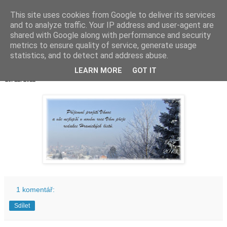
This site uses cookies from Google to deliver its services
Hranické listy
and to analyze traffic. Your IP address and user-agent are
shared with Google along with performance and security
metrics to ensure quality of service, generate usage
statistics, and to detect and address abuse.
▼
LEARN MORE
GOT IT
25. 12. 2012
1 komentář:
Sdílet