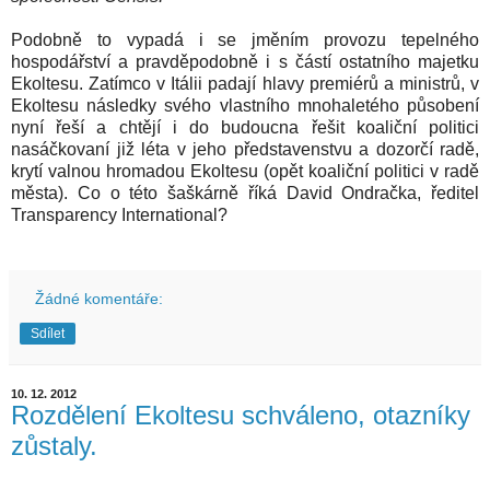
Podobně to vypadá i se jměním provozu tepelného
hospodářství a pravděpodobně i s částí ostatního majetku
Ekoltesu. Zatímco v Itálii padají hlavy premiérů a ministrů, v
Ekoltesu následky svého vlastního mnohaletého působení
nyní řeší a chtějí i do budoucna řešit koaliční politici
nasáčkovaní již léta v jeho představenstvu a dozorčí radě,
krytí valnou hromadou Ekoltesu (opět koaliční politici v radě
města). Co o této šaškárně říká David Ondračka, ředitel
Transparency International?
Žádné komentáře:
Sdílet
10. 12. 2012
Rozdělení Ekoltesu schváleno, otazníky
zůstaly.