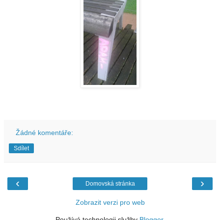
Žádné komentáře:
Sdílet
‹
›
Domovská stránka
Zobrazit verzi pro web
Používá technologii služby
Blogger
.