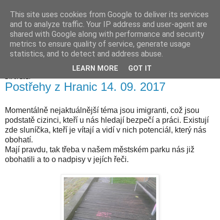
This site uses cookies from Google to deliver its services
Hranické listy
and to analyze traffic. Your IP address and user-agent are
shared with Google along with performance and security
metrics to ensure quality of service, generate usage
statistics, and to detect and address abuse.
▼
LEARN MORE
GOT IT
14. 9. 2017
Postřehy z Hranic 14. 09. 2017
Momentálně nejaktuálnější téma jsou imigranti, což jsou
podstatě cizinci, kteří u nás hledají bezpečí a práci. Existují
zde sluníčka, kteří je vítají a vidí v nich potenciál, který nás
obohatí.
Mají pravdu, tak třeba v našem městském parku nás již
obohatili a to o nadpisy v jejích řeči.