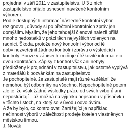
projednal v září 2011 v zastupitelstvu. U 3 z nich
zastupitelstvo přijalo usnesení navržené kontrolním
výborem.
Podle dostupných informací následně kontrolní výbor
rezignoval, důvody si po přečtení kontrolních zpráv jen
domýšlím. Myslím, že jeho tehdejší členové nalezli příliš
mnoho nedostatků v práci těch nejvyšších volených na
radnici. Škoda, protože nový kontrolní výbor
od té
doby
nezveřejnil žádnou kontrolní zprávu o výsledcích
kontroly. Pouze v zápisech zmiňuje útržkovité informace o
dvou kontrolách. Zápisy z kontrol však ani nebyly
předloženy k projednání v zastupitelstvu, jak ostatně vyplývá
z materiálů k pozvánkám na zastupitelstvo.
Je pochopitelné, že zastupitelé mají různé vzdělání, že
nemohou být odborníky na všechno. Nepochopitelné potom
ale je, že však žádné výsledky práce od svých výborů ani
nepostrádají – až možná na výjimku popsanou v příspěvku
v těchto listech, na který se v úvodu odvolávám.
A že by bylo, co kontrolovat! Zarážející je například
nečinnost výborů v záležitosti prodeje kotelen vlastněných
městskou firmou.
J. Novák