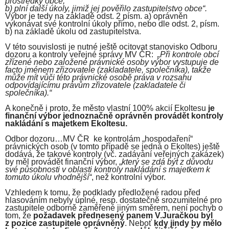
prostředky obce,
b) plní další úkoly, jimiž jej pověřilo zastupitelstvo obce“.
Výbor je tedy na základě odst. 2 písm. a) oprávněn
vykonávat své kontrolní úkoly přímo, nebo dle odst. 2, písm.
b) na základě úkolu od zastupitelstva.
V této souvislosti je nutné ještě ocitovat stanovisko Odboru
dozoru a kontroly veřejné správy MV ČR:
„Při kontrole obcí
zřízené nebo založené právnické osoby výbor vystupuje de
facto jménem zřizovatele (zakladatele, společníka), takže
může mít vůči této právnické osobě práva v rozsahu
odpovídajícímu právům zřizovatele (zakladatele či
společníka).“
A konečně i proto, že město vlastní 100% akcií Ekoltesu
je
finanční výbor jednoznačně oprávněn provádět kontroly
nakládání s majetkem Ekoltesu.
Odbor dozoru…MV ČR
ke kontrolám „hospodaření“
právnických osob (v tomto případě se jedná o Ekoltes) ještě
dodává, že takové kontroly (vč. zadávání veřejných zakázek)
by měl provádět finanční výbor, „
který se zdá být z důvodu
své působnosti v oblasti kontroly nakládání s majetkem k
tomuto úkolu vhodnější“
,
než kontrolní výbor.
Vzhledem k tomu, že podklady předložené radou před
hlasováním nebyly úplné, resp. dostatečně srozumitelné pro
zastupitele odborně zaměřené jiným směrem, není pochyb o
tom, že
požadavek přednesený panem V.Juračkou byl
z pozice zastupitele oprávněný
. Neboť
kdy jindy by mělo