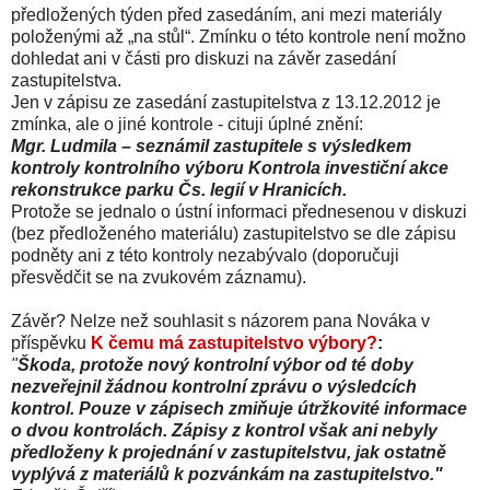
předložených týden před zasedáním, ani mezi materiály
položenými až „na stůl“. Zmínku o této kontrole není možno
dohledat ani v části pro diskuzi na závěr zasedání
zastupitelstva.
Jen v zápisu ze zasedání zastupitelstva z 13.12.2012 je
zmínka, ale o jiné kontrole - cituji úplné znění:
Mgr. Ludmila – seznámil zastupitele s výsledkem
kontroly kontrolního výboru Kontrola investiční akce
rekonstrukce parku Čs. legií v Hranicích.
Protože se jednalo o ústní informaci přednesenou v diskuzi
(bez předloženého materiálu) zastupitelstvo se dle zápisu
podněty ani z této kontroly nezabývalo (doporučuji
přesvědčit se na zvukovém záznamu).
Závěr? Nelze než souhlasit s názorem pana Nováka v
příspěvku
K čemu má zastupitelstvo výbory?
:
"
Škoda, protože nový kontrolní výbor od té doby
nezveřejnil žádnou kontrolní zprávu o výsledcích
kontrol. Pouze v zápisech zmiňuje útržkovité informace
o dvou kontrolách. Zápisy z kontrol však ani nebyly
předloženy k projednání v zastupitelstvu, jak ostatně
vyplývá z materiálů k pozvánkám na zastupitelstvo."