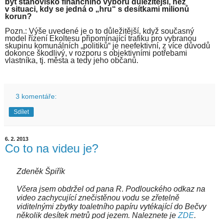
být stanovisko finančního výboru důležitější, než
v situaci, kdy se jedná o „hru“ s desítkami milionů
korun?
Pozn.: Výše uvedené je o to důležitější, když současný
model řízení Ekoltesu připomínající trafiku pro vybranou
skupinu komunálních „politiků“ je neefektivní, z více důvodů
dokonce škodlivý, v rozporu s objektivními potřebami
vlastníka, tj. města a tedy jeho občanů.
3 komentáře:
Sdílet
6. 2. 2013
Co to na videu je?
Zdeněk Špiřík
Včera jsem obdržel od pana R. Podlouckého odkaz na
video zachycující znečistěnou vodu se zřetelně
viditelnými zbytky toaletního papíru vytékající do Bečvy
několik desítek metrů pod jezem. Naleznete je
ZDE
.