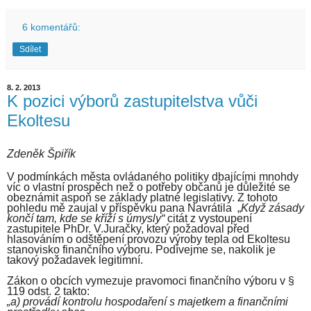
6 komentářů:
Sdílet
8. 2. 2013
K pozici výborů zastupitelstva vůči
Ekoltesu
Zdeněk Špiřík
V podmínkách města ovládaného politiky dbajícími mnohdy
víc o vlastní prospěch než o potřeby občanů je důležité se
obeznámit aspoň se základy platné legislativy. Z tohoto
pohledu mě zaujal v příspěvku pana Navrátila „
Když zásady
končí tam, kde se kříží s úmysly“
citát z vystoupení
zastupitele PhDr. V.Juračky, který požadoval před
hlasováním o odštěpení provozu výroby tepla od Ekoltesu
stanovisko finančního výboru. Podívejme se, nakolik je
takový požadavek legitimní.
Zákon o obcích vymezuje pravomoci finančního výboru v §
119 odst. 2 takto:
„a) provádí kontrolu hospodaření s majetkem a finančními