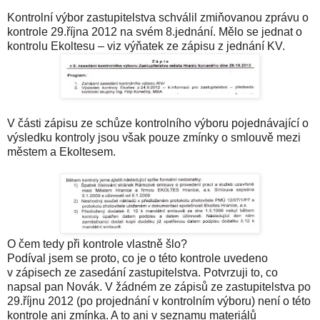
Kontrolní výbor zastupitelstva schválil zmiňovanou zprávu o
kontrole 29.října 2012 na svém 8.jednání. Mělo se jednat o
kontrolu Ekoltesu – viz výňatek ze zápisu z jednání KV.
V části zápisu ze schůze kontrolního výboru pojednávající o
výsledku kontroly jsou však pouze zmínky o smlouvě mezi
městem a Ekoltesem.
O čem tedy při kontrole vlastně šlo?
Podíval jsem se proto, co je o této kontrole uvedeno
v zápisech ze zasedání zastupitelstva. Potvrzuji to, co
napsal pan Novák. V žádném ze zápisů ze zastupitelstva po
29.říjnu 2012 (po projednání v kontrolním výboru) není o této
kontrole ani zmínka. A to ani v seznamu materiálů