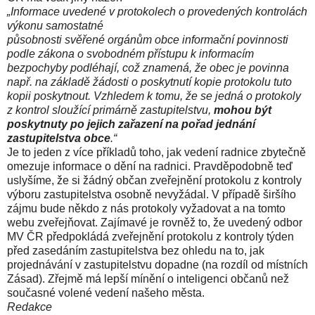
„Informace uvedené v protokolech o provedených kontrolách
výkonu samostatné
působnosti svěřené orgánům obce informační povinnosti
podle zákona o svobodném přístupu k informacím
bezpochyby podléhají, což znamená, že obec je povinna
např. na základě žádosti o poskytnutí kopie protokolu tuto
kopii poskytnout. Vzhledem k tomu, že se jedná o protokoly
z kontrol sloužící primárně zastupitelstvu,
mohou být
poskytnuty po jejich zařazení na pořad jednání
zastupitelstva obce
.“
Je to jeden z více příkladů toho, jak vedení radnice zbytečně
omezuje informace o dění na radnici. Pravděpodobně teď
uslyšíme, že si žádný občan zveřejnění protokolu z kontroly
výboru zastupitelstva osobně nevyžádal. V případě širšího
zájmu bude někdo z nás protokoly vyžadovat a na tomto
webu zveřejňovat. Zajímavé je rovněž to, že uvedený odbor
MV ČR předpokládá zveřejnění protokolu z kontroly týden
před zasedáním zastupitelstva bez ohledu na to, jak
projednávání v zastupitelstvu dopadne (na rozdíl od místních
Zásad). Zřejmě má lepší mínění o inteligenci občanů než
současné volené vedení našeho města.
Redakce