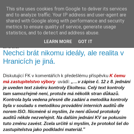
This site uses cookies from Google to deliver its services
Hranické listy
and to analyze traffic. Your IP address and user-agent are
shared with Google along with performance and security
metrics to ensure quality of service, generate usage
statistics, and to detect and address abuse.
▼
LEARN MORE
GOT IT
28. 2. 2013
Nechci brát nikomu ideály, ale realita v
Hranicích je jiná.
Diskutující FK v komentářích k předešlému příspěvku
K čemu
má zastupitelstvo výbory
uvádí:
„…v zápise č. 12 z 8. jednání
je uveden text závěru kontroly Ekoltesu. Celý text kontroly
tam samozřejmě není, protože má několik stran důkazů.
Kontrola byla vedena přesně dle zadání a metodika kontroly
byla v souladu s metodikou provádění interních auditů dle
norem ISO. Nicméně si myslím, že není důvod protokoly
auditů někde nezveřejnit. Na dalším jednání KV se pokusím
tuto změnu zavést. Zcela určitě si myslím, že protokol šel do
“
zastupitelstva jako podkladní materiál.