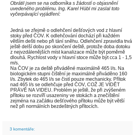
Obrátil jsem se na odborníka s žádostí o objasnění
uvedeného problému. Ing. Karel Hübl mi zaslal toto
vyčerpávající vyjádření:
Jedná se zřejmě o odlehčení dešťových vod z hlavní
stoky před ČOV. K odlehčování dochází při každém
větším dešti nebo při tání sněhu. Odlehčení zpravidla trvá
ještě delší dobu po skončení deště, protože doba dotoku
z nejvzdálenějších míst kanalizace může být poměrně
dlouhá. Rychlost vody v hlavní stoce může být cca 1 - 1,5
m/s.
Na ČOV je za deště přiváděné maximálně 465 l/s. Na
biologickém stupni čištění je maximálně přiváděno 160
l/s. Zbytek do 465 l/s se čistí pouze mechanicky. Přítok
nad 465 l/s se odlehčuje před ČOV, COŽ JE VIDĚT
PRÁVĚ NA VIDEU. Problém je ještě, že při zvýšeném
přítoku se rozvíří usazeniny ve stokách a znečištění
zejména na začátku dešťového přítoku může být větší
než při normálních bezdeštných přítocích.
3 komentáře: