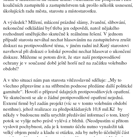
koaličních zastupitelů a zastupitelstvem tak prošlo několik usnesení,
úkolujících radu města, starostu a místostarostku.
A výsledek? Mlžení, mlácení prázdné slámy, žvanění, slibování,
nekonečné odkládání byť třeba jen odpovědi, natož nějakého
rozhodnutí směřujícího skutečně k reálnému řešení. V jednom
případě starosta neváhal nechat hlasováním na zastupitelstvu zrušit
diskuzi na protipovodňové téma, v jiném radní inž.Kutý starostovi
navrhoval při diskuzi o loňské povodni nechat hlasovat o ukončení
diskuze. Můžeme se potom divit, že stav naší protipovodňové
ochrany je v současné době ještě horší než na začátku volebního
období?
A v této situaci nám pan starosta vítězoslavně sděluje: „My to
všechno připravíme a na stříbrném podnose předáme další politické
garnituře“. Hovoří o přípravě údajných protipovodňových opatření.
Ve skutečnosti se ale o žádné protipovodňové opatření nejedná.
Externí firmě byl zadán projekt (víc se v tomto volebním období
nestihne), jehož realizace za předpokládaných 10,8 mil.Kč by
někdy v budoucnu měla urychlit předávání informací o tom, který
potok se vylije nebo právě vylévá z břehů. (Neodpustím si přitom
vyslovit pochybnost, zda je k tomuto účelu nutno vynaložit tak
velký objem peněz a kladu si otázku, zda by nebylo účelnější část