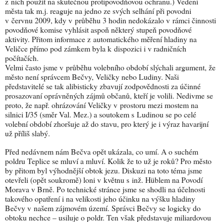
z nich použít na skutečnou protipovodňovou ochranu.) Vedení
města tak m.j. reaguje na jedno ze svých selhání při povodni
v červnu 2009, kdy v průběhu 3 hodin nedokázalo v rámci činnosti
povodňové komise vyhlásit aspoň některý stupeň povodňové
aktivity. Přitom informace z automatického měření hladiny na
Veličce přímo pod zámkem byla k dispozici i v radničních
počítačích.
Velmi často jsme v průběhu volebního období slýchali argument, že
město není správcem Bečvy, Veličky nebo Ludiny. Naši
představitelé se tak alibisticky zbavují zodpovědnosti za účinné
prosazovaní oprávněných zájmů občanů, kteří je volili. Nedivme se
proto, že např. ohrázování Veličky v prostoru mezi mostem na
silnici I/35 (směr Val. Mez.) a soutokem s Ludinou se po celé
volební období zhoršuje až do stavu, pro který je i výraz havarijní
už příliš slabý.
Před nedávnem nám Bečva opět ukázala, co umí. A o suchém
poldru Teplice se mluví a mluví. Kolik že to už je roků? Pro město
by přitom byl výhodnější obtok jezu. Diskuzi na toto téma jsme
otevřeli (opět soukromě) loni v květnu s inž. Hüblem na Povodí
Morava v Brně. Po technické stránce jsme se shodli na účelnosti
takového opatření i na velikosti jeho účinku na výšku hladiny
Bečvy v našem zájmovém území. Správci Bečvy se logicky do
obtoku nechce – usiluje o poldr. Ten však představuje miliardovou