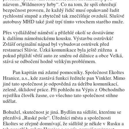
názvem „Wildnerovy hrby“. Co na tom, že spíš ohrožují
bezpečnost provozu, že každý řidič musí opakovaně řadit
rychlostní stupně a zbytečně tak znečišťuje ovzduší. Slušivé
autobusy MHD také jistě trpí tímto vrtochem starého muže.
Přes vydlážděné náměstí a přilehlé okolí se dostáváme
k dalšímu námořnickému kousku. Výstavbu ostrůvků!
Zvlášť originální nápad byl vybudovat ostrůvek před
restaurací Slávie. Úzká komunikace byla ještě zúžena a
pokud přijíždí větší auto ze směru od dálnice a obce Velká,
stává se odbočení hodně velikým problémem.
Pan kapitán má zdatné pomocníky. Společnost Ekoltes
Hranice, a.s., kde zastává funkci ředitele pan Vinkler. Mimo
jiné tato společnost je odpovědná za údržbu komunikací,
zeleně, úklidové práce. Při pohledu na Výpis z Obchodního
rejstříku člověk žasne, co všechno tato společnost stihne
udělat.
Bohužel, skutečnost je jiná. Bydlím na sídlišti, kterému se
přezdívá „Ruské pole“. Úředníci města a společnosti
Ekoltes se zřejmě domnívají, že sídliště je někde v Rusku a