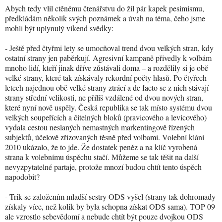
Abych tedy vlil ctěnému čtenářstvu do žil pár kapek pesimismu,
předkládám několik svých poznámek a úvah na téma, čeho jsme
mohli být uplynulý víkend svědky:
- Ještě před čtyřmi lety se umocňoval trend dvou velkých stran, kdy
ostatní strany jen paběrkují. Agresivní kampaně přivedly k volbám
mnoho lidí, kteří jinak dříve zůstávali doma – a rozdělily si je obě
velké strany, které tak získávaly rekordní počty hlasů. Po čtyřech
letech najednou obě velké strany ztrácí a de facto se z nich stávají
strany střední velikosti, ne příliš vzdálené od dvou nových stran,
které nyní nově uspěly. Česká republika se tak místo systému dvou
velkých soupeřících a čitelných bloků (pravicového a levicového)
vydala cestou neslaných nemastných markentingově řízených
subjektů, účelově zřizovaných těsně před volbami. Volební klání
2010 ukázalo, že to jde. Že dostatek peněz a na klíč vyrobená
strana k volebnímu úspěchu stačí. Můžeme se tak těšit na další
nevyzpytatelné partaje, protože mnozí budou chtít tento úspěch
napodobit?
- Trik se založením mladší sestry ODS vyšel (strany tak dohromady
získaly více, než kolik by byla schopna získat ODS sama). TOP 09
ale vzrostlo sebevědomí a nebude chtít být pouze dvojkou ODS