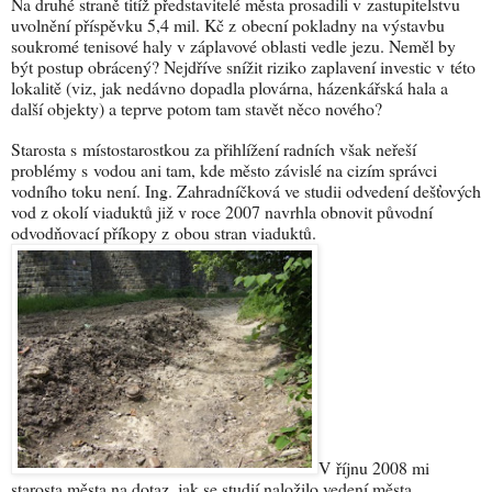
Na druhé straně titíž představitelé města prosadili v zastupitelstvu
uvolnění příspěvku 5,4 mil. Kč z obecní pokladny na výstavbu
soukromé tenisové haly v záplavové oblasti vedle jezu. Neměl by
být postup obrácený? Nejdříve snížit riziko zaplavení investic v této
lokalitě (viz, jak nedávno dopadla plovárna, házenkářská hala a
další objekty) a teprve potom tam stavět něco nového?
Starosta s místostarostkou za přihlížení radních však neřeší
problémy s vodou ani tam, kde město závislé na cizím správci
vodního toku není. Ing. Zahradníčková ve studii odvedení dešťových
vod z okolí viaduktů již v roce 2007 navrhla obnovit původní
odvodňovací příkopy z obou stran viaduktů.
V říjnu 2008 mi
starosta města na dotaz, jak se studií naložilo vedení města,