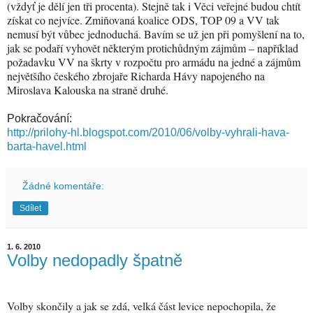
(vždyť je dělí jen tři procenta). Stejně tak i Věci veřejné budou chtít
získat co nejvíce. Zmiňovaná koalice ODS, TOP 09 a VV tak
nemusí být vůbec jednoduchá. Bavím se už jen při pomyšlení na to,
jak se podaří vyhovět některým protichůdným zájmům – například
požadavku VV na škrty v rozpočtu pro armádu na jedné a zájmům
největšího českého zbrojaře Richarda Hávy napojeného na
Miroslava Kalouska na straně druhé.
Pokračování:
http://prilohy-hl.blogspot.com/2010/06/volby-vyhrali-hava-
barta-havel.html
Žádné komentáře:
Sdílet
1. 6. 2010
Volby nedopadly špatně
Volby skončily a jak se zdá, velká část levice nepochopila, že