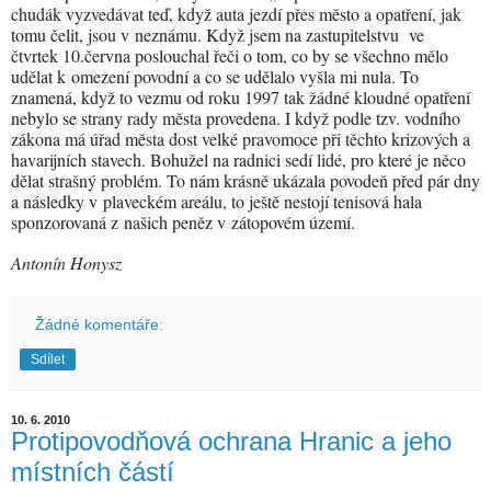
chudák vyzvedávat teď, když auta jezdí přes město a opatření, jak
tomu čelit, jsou v neznámu. Když jsem na zastupitelstvu ve
čtvrtek 10.června poslouchal řeči o tom, co by se všechno mělo
udělat k omezení povodní a co se udělalo vyšla mi nula. To
znamená, když to vezmu od roku 1997 tak žádné kloudné opatření
nebylo se strany rady města provedena. I když podle tzv. vodního
zákona má úřad města dost velké pravomoce při těchto krizových a
havarijních stavech. Bohužel na radnici sedí lidé, pro které je něco
dělat strašný problém. To nám krásně ukázala povodeň před pár dny
a následky v plaveckém areálu, to ještě nestojí tenisová hala
sponzorovaná z našich peněz v zátopovém území.
Antonín Honysz
Žádné komentáře:
Sdílet
10. 6. 2010
Protipovodňová ochrana Hranic a jeho
místních částí