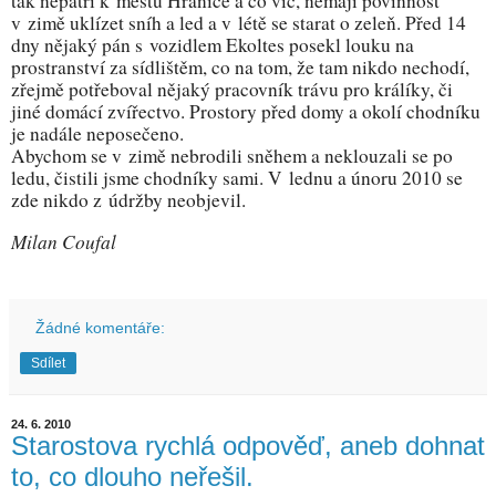
tak nepatří k městu Hranice a co víc, nemají povinnost
v zimě uklízet sníh a led a v létě se starat o zeleň. Před 14
dny nějaký pán s vozidlem Ekoltes posekl louku na
prostranství za sídlištěm, co na tom, že tam nikdo nechodí,
zřejmě potřeboval nějaký pracovník trávu pro králíky, či
jiné domácí zvířectvo. Prostory před domy a okolí chodníku
je nadále neposečeno.
Abychom se v zimě nebrodili sněhem a neklouzali se po
ledu, čistili jsme chodníky sami. V lednu a únoru 2010 se
zde nikdo z údržby neobjevil.
Milan Coufal
Žádné komentáře:
Sdílet
24. 6. 2010
Starostova rychlá odpověď, aneb dohnat
to, co dlouho neřešil.