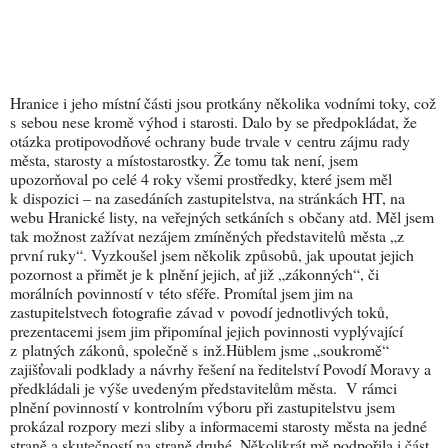
Hranice i jeho místní části jsou protkány několika vodními toky, což
s sebou nese kromě výhod i starosti. Dalo by se předpokládat, že
otázka protipovodňové ochrany bude trvale v centru zájmu rady
města, starosty a místostarostky. Že tomu tak není, jsem
upozorňoval po celé 4 roky všemi prostředky, které jsem měl
k dispozici – na zasedáních zastupitelstva, na stránkách HT, na
webu Hranické listy, na veřejných setkáních s občany atd. Měl jsem
tak možnost zažívat nezájem zmíněných představitelů města „z
první ruky“. Vyzkoušel jsem několik způsobů, jak upoutat jejich
pozornost a přimět je k plnění jejich, ať již „zákonných“, či
morálních povinností v této sféře. Promítal jsem jim na
zastupitelstvech fotografie závad v povodí jednotlivých toků,
prezentacemi jsem jim připomínal jejich povinnosti vyplývající
z platných zákonů, společně s inž.Hüblem jsme „soukromě“
zajišťovali podklady a návrhy řešení na ředitelství Povodí Moravy a
předkládali je výše uvedeným představitelům města. V rámci
plnění povinností v kontrolním výboru při zastupitelstvu jsem
prokázal rozpory mezi sliby a informacemi starosty města na jedné
straně a skutečností na straně druhé. Několikrát mě podpořila i část