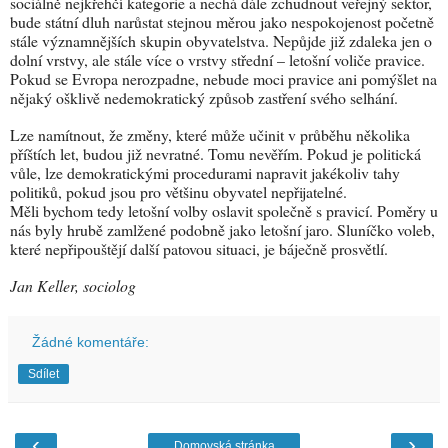
sociálně nejkřehčí kategorie a nechá dále zchudnout veřejný sektor,
bude státní dluh narůstat stejnou měrou jako nespokojenost početně
stále významnějších skupin obyvatelstva. Nepůjde již zdaleka jen o
dolní vrstvy, ale stále více o vrstvy střední – letošní voliče pravice.
Pokud se Evropa nerozpadne, nebude moci pravice ani pomýšlet na
nějaký ošklivě nedemokratický způsob zastření svého selhání.
Lze namítnout, že změny, které může učinit v průběhu několika
příštích let, budou již nevratné. Tomu nevěřím. Pokud je politická
vůle, lze demokratickými procedurami napravit jakékoliv tahy
politiků, pokud jsou pro většinu obyvatel nepřijatelné.
Měli bychom tedy letošní volby oslavit společně s pravicí. Poměry u
nás byly hrubě zamlžené podobně jako letošní jaro. Sluníčko voleb,
které nepřipouštějí další patovou situaci, je báječně prosvětlí.
Jan Keller, sociolog
Žádné komentáře:
Sdílet
‹
›
Domovská stránka