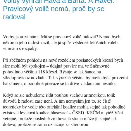
Volby vyhráli Háva a Bárta. A Havel.
Pravicový volič nemá, proč by se
radoval
Volby jsou za námi. Má se pravicový volič radovat? Nerad bych
někomu jeho radost kazil, ale já spíše výsledek letošních voleb
vnímám s rozpaky.
Při zběžném pohledu na nové rozdělení poslaneckých křesel bych
sice mohl být spokojen – údajná pravice má ve Sněmovně
pohodlnou většinu 118 křesel. Rýsuje se tak šance na
středopravicovou vládu. Tak výrazná většina by navíc byla pro zemi
balzámem, o podobné převaze se tu dříve vládám ani nesnilo.
Když se ale nebudeme řídit pouhou suchou aritmetikou, tolik
důvodů k radosti zase není. A tím nemyslím jen to, že čistě
teoreticky by vedle této oficiální koalice mohla stejně tak pohodlně
existovat levicová koalice hlasovací – ČSSD, KSČM a tytéž Věci
veřejné, protože posledně zmiňovaná strana může jít stejně tak
doleva, protože se sama označuje za středovou.