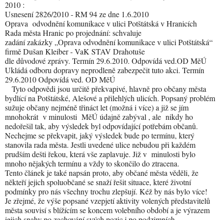
2010 :
Usnesení 2826/2010 - RM 94 ze dne 1.6.2010
Oprava
odvodnění komunikace v ulici Potštátská v Hranicích
Rada města Hranic po projednání: schvaluje
zadání zakázky „Oprava odvodnění komunikace v ulici Potštátská“
firmě Dušan Kleiber - VaK STAV Drahotuše
dle důvodové zprávy. Termín 29.6.2010. Odpovídá ved.OD MěÚ
Ukládá odboru dopravy neprodleně zabezpečit tuto akci. Termín
29.6.2010 Odpovídá ved. OD MěÚ
Tyto odpovědi jsou určitě překvapivé, hlavně pro občany města
bydlící na Potštátské, Alešové a přilehlých ulicích. Popsaný problém
sužuje občany nejméně třináct let (možná i více) a již se jím
mnohokrát
v minulosti
MěÚ údajně zabýval , ale
nikdy ho
nedořešil tak, aby výsledek byl odpovídající potřebám občanů.
Nechejme se překvapit, jaký výsledek bude po termínu, který
stanovila rada města. Jestli uvedené ulice nebudou při každém
prudším dešti řekou, která vše zaplavuje. Již v
minulosti bylo
mnoho nějakých termínu a vždy to skončilo do ztracena.
Tento článek je také napsán proto, aby občané města věděli, že
někteří jejich spoluobčané se snaží řešit situace, které životní
podmínky pro nás všechny trochu zlepšují. Kéž by nás bylo více!
Je zřejmé, že výše popsané vzepjetí aktivity volených představitelů
města souvisí s blížícím se koncem volebního období a je výrazem
jejich snahy po zachování svých pozic i po podzimních