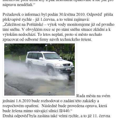
nápravu neudělali.“
Požadavek o informaci byl podán 30.května 2010. Odpověď
přišla
překvapivě rychle - již 1.června, a to velmi zajímavá:
„Záležitost na Potštátské – výtok vody monitorujeme již od prvního
tání sněhu. V obvyklém roce se po stání sněhu situace zklidní a k
výtokům nedochází. To letos neplatí, proto si město nechalo
zpracovat od odborné firmy návrh technického řešení.
Rada města na svém
jednání 1.6.2010 bude rozhodovat o zadání této zakázky a
rozpočtovém opatření.
Následně bude provedena oprava, která
bude řešena mimo stávající silnici II/440.“
Druhá odpověď byla zaslána také velmi rychle, a to již 11. června