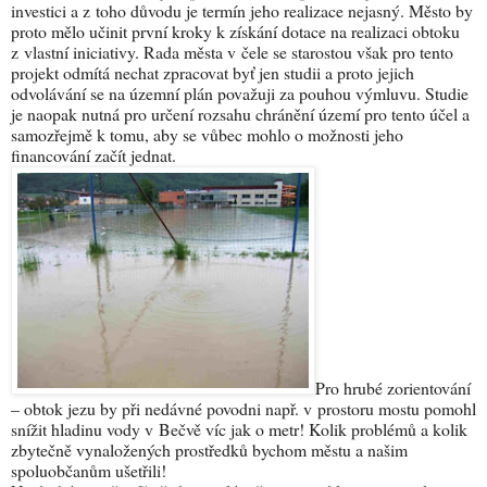
investici a z toho důvodu je termín jeho realizace nejasný. Město by
proto mělo učinit první kroky k získání dotace na realizaci obtoku
z vlastní iniciativy. Rada města v čele se starostou však pro tento
projekt odmítá nechat zpracovat byť jen studii a proto jejich
odvolávání se na územní plán považuji za pouhou výmluvu. Studie
je naopak nutná pro určení rozsahu chránění území pro tento účel a
samozřejmě k tomu, aby se vůbec mohlo o možnosti jeho
financování začít jednat.
Pro hrubé zorientování
– obtok jezu by při nedávné povodni např. v prostoru mostu pomohl
snížit hladinu vody v Bečvě víc jak o metr! Kolik problémů a kolik
zbytečně vynaložených prostředků bychom městu a našim
spoluobčanům ušetřili!