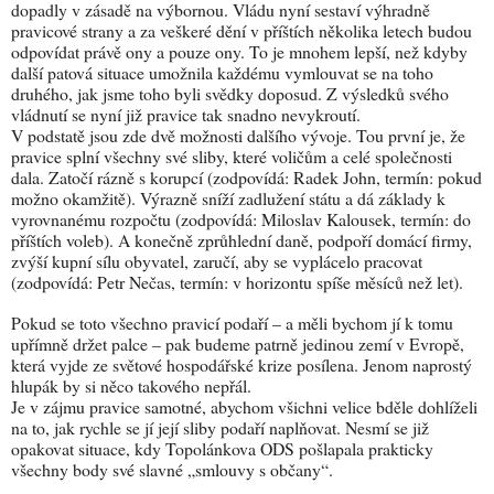
dopadly v zásadě na výbornou. Vládu nyní sestaví výhradně
pravicové strany a za veškeré dění v příštích několika letech budou
odpovídat právě ony a pouze ony. To je mnohem lepší, než kdyby
další patová situace umožnila každému vymlouvat se na toho
druhého, jak jsme toho byli svědky doposud. Z výsledků svého
vládnutí se nyní již pravice tak snadno nevykroutí.
V podstatě jsou zde dvě možnosti dalšího vývoje. Tou první je, že
pravice splní všechny své sliby, které voličům a celé společnosti
dala. Zatočí rázně s korupcí (zodpovídá: Radek John, termín: pokud
možno okamžitě). Výrazně sníží zadlužení státu a dá základy k
vyrovnanému rozpočtu (zodpovídá: Miloslav Kalousek, termín: do
příštích voleb). A konečně zprůhlední daně, podpoří domácí firmy,
zvýší kupní sílu obyvatel, zaručí, aby se vyplácelo pracovat
(zodpovídá: Petr Nečas, termín: v horizontu spíše měsíců než let).
Pokud se toto všechno pravicí podaří – a měli bychom jí k tomu
upřímně držet palce – pak budeme patrně jedinou zemí v Evropě,
která vyjde ze světové hospodářské krize posílena. Jenom naprostý
hlupák by si něco takového nepřál.
Je v zájmu pravice samotné, abychom všichni velice bděle dohlíželi
na to, jak rychle se jí její sliby podaří naplňovat. Nesmí se již
opakovat situace, kdy Topolánkova ODS pošlapala prakticky
všechny body své slavné „smlouvy s občany“.