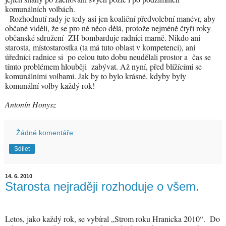
komunálních volbách.
Rozhodnutí rady je tedy asi jen koaliční předvolební manévr, aby
občané viděli, že se pro ně něco dělá, protože nejméně čtyři roky
občanské sdružení
ZH bombarduje radnici marně. Nikdo ani
starosta, místostarostka (ta má tuto oblast v kompetenci), ani
úředníci radnice si
po celou tuto dobu neudělali prostor a
čas se
tímto problémem hlouběji
zabývat. Až nyní, před blížícími se
komunálními volbami. Jak by to bylo krásné, kdyby byly
komunální volby každý rok!
Antonín Honysz
Žádné komentáře:
Sdílet
14. 6. 2010
Starosta nejraději rozhoduje o všem.
Letos, jako každý rok, se vybíral „Strom roku Hranicka 2010“. Do