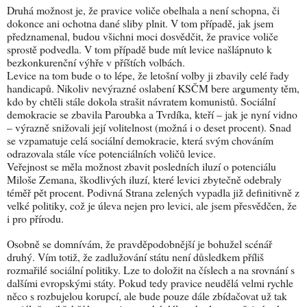
Druhá možnost je, že pravice voliče obelhala a není schopna, či
dokonce ani ochotna dané sliby plnit. V tom případě, jak jsem
předznamenal, budou všichni moci dosvědčit, že pravice voliče
sprostě podvedla. V tom případě bude mít levice našlápnuto k
bezkonkurenční výhře v příštích volbách.
Levice na tom bude o to lépe, že letošní volby ji zbavily celé řady
handicapů. Nikoliv nevýrazné oslabení KSČM bere argumenty těm,
kdo by chtěli stále dokola strašit návratem komunistů. Sociální
demokracie se zbavila Paroubka a Tvrdíka, kteří – jak je nyní vidno
– výrazně snižovali její volitelnost (možná i o deset procent). Snad
se vzpamatuje celá sociální demokracie, která svým chováním
odrazovala stále více potenciálních voličů levice.
Veřejnost se měla možnost zbavit posledních iluzí o potenciálu
Miloše Zemana, škodlivých iluzí, které levici zbytečně odebraly
téměř pět procent. Podivná Strana zelených vypadla již definitivně z
velké politiky, což je úleva nejen pro levici, ale jsem přesvědčen, že
i pro přírodu.
Osobně se domnívám, že pravděpodobnější je bohužel scénář
druhý. Vím totiž, že zadlužování státu není důsledkem příliš
rozmařilé sociální politiky. Lze to doložit na číslech a na srovnání s
dalšími evropskými státy. Pokud tedy pravice neudělá velmi rychle
něco s rozbujelou korupcí, ale bude pouze dále zbídačovat už tak