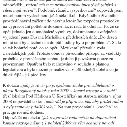
odpověděl:
„vedení města se problematikou intenzívně zabývá s
cílem najít řešení“
. Podobné, různě „vyšperkované“ odpovědi jsem
musel potom vyslechnout ještě několikrát. Když odbor životního
prostředí navrhl začlenit do návrhu letošního rozpočtu prostředky
na vypracování potřebné dokumentace, rada to odmítla. To, že se
opět jednalo jen o mnohaleté výmluvy, dokumentuje zveřejněné
vyjádření pana Dušana Michálka z předchozích dnů: „Do deseti
minut tam byla technika a do půl hodiny bylo po problému“. Stalo
se tak bohužel poté, co se opět „Mexikem“ převalila voda
z nedalekých polí. Protože obnova původního příkopu za viadukty
proběhla v promáčeném terénu, je třeba ji považovat pouze za
provizorium. Opatření bylo realizováno v souladu s platnou
legislativou a bylo možné je realizovat v příhodnější době a co je
důležitější – již před lety.
K dotazu
„jaký je závěr po projednání studie proveditelnosti o
názvu Bezejmenný potok z roku 2007 v komisi rozvoje a v radě“
(řeší lokalitu Pod Hůrkou a U Kostelíčka) mi starosta města v říjnu
2008 odpověděl takto:
„materiál je připraven tak, aby prošel radou
a byly stanoveny další kroky“
. Na tom projednání a „krocích“ se
pracuje rovněž dodnes.
Odpovědět na otázku "
jak reagovala rada města na doporučení
komise rozvoje města z 1.pololetí 2009 ve věci ochrany povodí