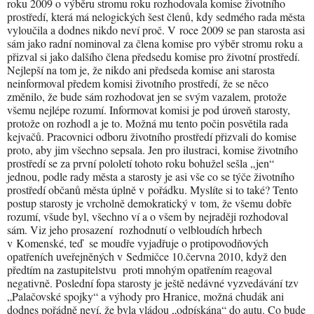
roku 2009 o výběru stromu roku rozhodovala komise životního
prostředí, která má nelogických šest členů, kdy sedmého rada města
vyloučila a dodnes nikdo neví proč. V roce 2009 se pan starosta asi
sám jako radní nominoval za člena komise pro výběr stromu roku a
přizval si jako dalšího člena předsedu komise pro životní prostředí.
Nejlepší na tom je, že nikdo ani předseda komise ani starosta
neinformoval předem komisi životního prostředí, že se něco
změnilo, že bude sám rozhodovat jen se svým vazalem, protože
všemu nejlépe rozumí. Informovat komisi je pod úroveň starosty,
protože on rozhodl a je to. Možná mu tento počin posvětila rada
kejvačů. Pracovnici odboru životního prostředí přizvali do komise
proto, aby jim všechno sepsala. Jen pro ilustraci, komise životního
prostředí se za první pololetí tohoto roku bohužel sešla „jen“
jednou, podle rady města a starosty je asi vše co se týče životního
prostředí občanů města úplně v pořádku. Myslíte si to také? Tento
postup starosty je vrcholně demokratický v tom, že všemu dobře
rozumí, všude byl, všechno ví a o všem by nejraději rozhodoval
sám. Viz jeho prosazení rozhodnutí o velbloudích hrbech
v Komenské, teď se moudře vyjadřuje o protipovodňových
opatřeních uveřejněných v Sedmičce 10.června 2010, když den
předtím na zastupitelstvu proti mnohým opatřením reagoval
negativně. Poslední fopa starosty je ještě nedávné vyzvedávání tzv
„Palačovské spojky“ a výhody pro Hranice, možná chudák ani
dodnes pořádně neví, že byla vládou „odpískána“ do autu. Co bude