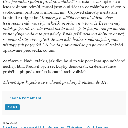
Bezejmenného potoka před povodněmi"
starosta na zastupitelstvu
letos v dubnu odmítl, musel jsem o ni žádat s odvoláním na zákon o
svobodném přístupu k informacím. Odpověď starosty města zní –
kopíruji z originálu:
"Komise jen sdělila co my už dávno víme -
těch recipientů musí být několik, problém je v tom, že Bezejmenný
potok je jen název, ale vodní tok to není – je to jen povrch po kterém
se pohybuje voda a to jen někdy. Bude ještě nějakou dobu trvat než
se tento složitý stav vyřeší. Je tam také hodně soukromých špatně
přístupných pozemků."
A
"voda pohybující se po povrchu"
vzápětí
opakovaně předvedla, co umí.
Závěrem si kladu otázku, jak dlouho si to vše postižení spoluobčané
nechají líbit. Nedivil bych se, kdyby demokratická defenestrace
proběhla při podzimních komunálních volbách.
Zdeněk Špiřík, jedná se o článek předaný k otištění do HT.
Žádné komentáře:
Sdílet
8. 6. 2010