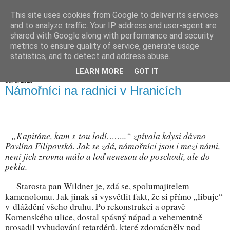
This site uses cookies from Google to deliver its services
Hranické listy
and to analyze traffic. Your IP address and user-agent are
shared with Google along with performance and security
metrics to ensure quality of service, generate usage
statistics, and to detect and address abuse.
▼
LEARN MORE
GOT IT
30. 6. 2010
Námořníci na radnici v Hranicích
„Kapitáne, kam s tou lodí……..“ zpívala kdysi dávno
Pavlína Filipovská. Jak se zdá, námořníci jsou i mezi námi,
není jich zrovna málo a loď nenesou do poschodí, ale do
pekla.
Starosta pan Wildner je, zdá se, spolumajitelem
kamenolomu. Jak jinak si vysvětlit fakt, že si přímo „libuje“
v dláždění všeho druhu. Po rekonstrukci a opravě
Komenského ulice, dostal spásný nápad a vehementně
prosadil vybudování retardérů, které zdomácněly pod