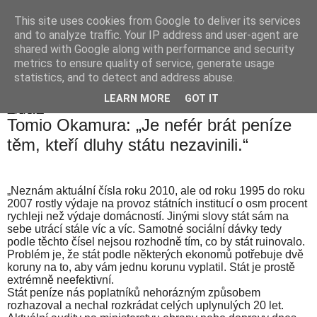
This site uses cookies from Google to deliver its services
Hranické listy
and to analyze traffic. Your IP address and user-agent are
shared with Google along with performance and security
metrics to ensure quality of service, generate usage
statistics, and to detect and address abuse.
▼
LEARN MORE
GOT IT
11. 1. 2011
Tomio Okamura: „Je nefér brát peníze
těm, kteří dluhy státu nezavinili.“
„
Neznám aktuální čísla roku 2010, ale od roku 1995 do roku
2007 rostly výdaje na provoz státních institucí o osm procent
rychleji než výdaje domácností. Jinými slovy stát sám na
sebe utrácí stále víc a víc. Samotné sociální dávky tedy
podle těchto čísel nejsou rozhodně tím, co by stát ruinovalo.
Problém je, že stát podle některých ekonomů potřebuje dvě
koruny na to, aby vám jednu korunu vyplatil. Stát je prostě
extrémně neefektivní.
Stát peníze nás poplatníků nehorázným způsobem
rozhazoval a nechal rozkrádat celých uplynulých 20 let.