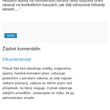
Aktuální audity na ministerstvu obrany nebo dopravy dnes
ukazují na konkrétních kauzách, jak stát vyhazoval miliardy
oknem…."
Sdílet
Žádné komentáře:
Okomentovat
Pokud Váš text obsahuje urážky, vulgarismy,
spamy, hanlivá komolení jmen, vzbuzuje
podezření z porušení zákona, je celý napsán
velkými písmeny, zabývá se něčím jiným než
příspěvek, na který reaguje, či jinak odporuje
zdejším pravidlům, vystavujete se riziku, že jej
administrátor smaže.