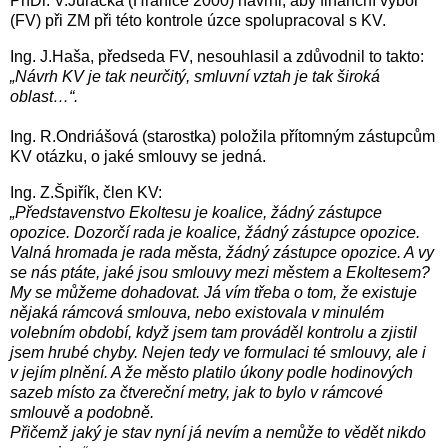
PhDr. V.Juračka (Hranice 2000) navrhl, aby finanční výbor
(FV) při ZM při této kontrole úzce spolupracoval s KV.
Ing. J.Haša, předseda FV, nesouhlasil a zdůvodnil to takto:
„Návrh KV je tak neurčitý, smluvní vztah je tak široká
oblast…“.
Ing. R.Ondriášová (starostka) položila přítomným zástupcům
KV otázku, o jaké smlouvy se jedná.
Ing. Z.Špiřík, člen KV:
„Představenstvo Ekoltesu je koalice, žádný zástupce
opozice. Dozorčí rada je koalice, žádný zástupce opozice.
Valná hromada je rada města, žádný zástupce opozice. A vy
se nás ptáte, jaké jsou smlouvy mezi městem a Ekoltesem?
My se můžeme dohadovat. Já vím třeba o tom, že existuje
nějaká rámcová smlouva, nebo existovala v minulém
volebním období, když jsem tam prováděl kontrolu a zjistil
jsem hrubé chyby. Nejen tedy ve formulaci té smlouvy, ale i
v jejím plnění. A že město platilo úkony podle hodinových
sazeb místo za čtvereční metry, jak to bylo v rámcové
smlouvě a podobně.
Přičemž jaký je stav nyní já nevím a nemůže to vědět nikdo