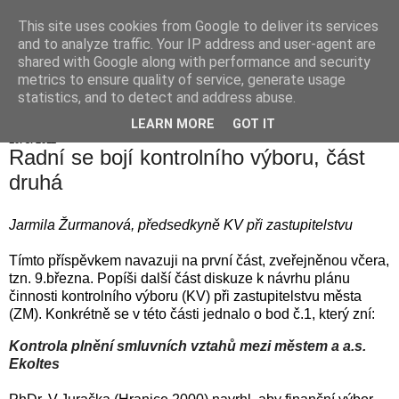
This site uses cookies from Google to deliver its services
Hranické listy
and to analyze traffic. Your IP address and user-agent are
shared with Google along with performance and security
metrics to ensure quality of service, generate usage
statistics, and to detect and address abuse.
▼
LEARN MORE
GOT IT
10. 3. 2011
Radní se bojí kontrolního výboru, část
druhá
Jarmila Žurmanová, předsedkyně KV při zastupitelstvu
Tímto příspěvkem navazuji na první část, zveřejněnou včera,
tzn. 9.března. Popíši další část diskuze k návrhu plánu
činnosti kontrolního výboru (KV) při zastupitelstvu města
(ZM). Konkrétně se v této části jednalo o bod č.1, který zní:
Kontrola plnění smluvních vztahů mezi městem a a.s.
Ekoltes