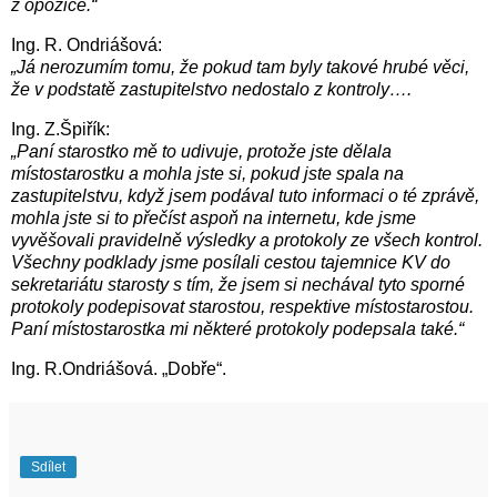
z opozice.“
Ing. R. Ondriášová:
„Já nerozumím tomu, že pokud tam byly takové hrubé věci,
že v podstatě zastupitelstvo nedostalo z kontroly….
Ing. Z.Špiřík:
„Paní starostko mě to udivuje, protože jste dělala
místostarostku a mohla jste si, pokud jste spala na
zastupitelstvu, když jsem podával tuto informaci o té zprávě,
mohla jste si to přečíst aspoň na internetu, kde jsme
vyvěšovali pravidelně výsledky a protokoly ze všech kontrol.
Všechny podklady jsme posílali cestou tajemnice KV do
sekretariátu starosty s tím, že jsem si nechával tyto sporné
protokoly podepisovat starostou, respektive místostarostou.
Paní místostarostka mi některé protokoly podepsala také.“
Ing. R.Ondriášová. „Dobře“.
Sdílet