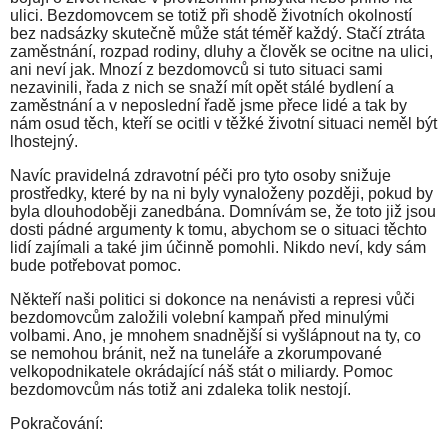
ulici. Bezdomovcem se totiž při shodě životních okolností
bez nadsázky skutečně může stát téměř každý. Stačí ztráta
zaměstnání, rozpad rodiny, dluhy a člověk se ocitne na ulici,
ani neví jak. Mnozí z bezdomovců si tuto situaci sami
nezavinili, řada z nich se snaží mít opět stálé bydlení a
zaměstnání a v neposlední řadě jsme přece lidé a tak by
nám osud těch, kteří se ocitli v těžké životní situaci neměl být
lhostejný.
Navíc pravidelná zdravotní péči pro tyto osoby snižuje
prostředky, které by na ni byly vynaloženy později, pokud by
byla dlouhodoběji zanedbána. Domnívám se, že toto již jsou
dosti pádné argumenty k tomu, abychom se o situaci těchto
lidí zajímali a také jim účinně pomohli. Nikdo neví, kdy sám
bude potřebovat pomoc.
Někteří naši politici si dokonce na nenávisti a represi vůči
bezdomovcům založili volební kampaň před minulými
volbami. Ano, je mnohem snadnější si vyšlápnout na ty, co
se nemohou bránit, než na tuneláře a zkorumpované
velkopodnikatele okrádající náš stát o miliardy. Pomoc
bezdomovcům nás totiž ani zdaleka tolik nestojí.
Pokračování: