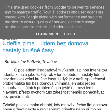
This site uses cookies from Google to deliver its services
Hranické listy
and to analyze traffic. Your IP address and user-agent are
shared with Google along with performance and security
metrics to ensure quality of service, generate usage
statistics, and to detect and address abuse.
▼
LEARN MORE
GOT IT
29. 11. 2010
Udeřila zima – lidem bez domova
nastaly krušné časy
Bc. Miroslav Pořízek, Tovačov
O posledním listopadovém víkendu s plnou intenzitou
udeřila zima a jako každý rok v tomto období nastaly lidem
bez domova velmi krušné časy. I když je v naší
společnosti
problematika lidí bez domova vnímána jen jako jeden
z mnoha sociálních problémů a to ještě ne mezi těmi
hlavními, přesto bychom tuto záležitost neměli ponechávat
bez povšimnutí.
Zvláště pak v zimním období, kdy mnozí z těchto lidí doslova
bojují o život někde v provizorním příbytku nebo přímo na