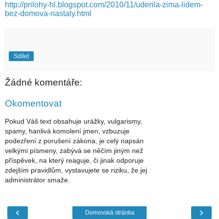
http://prilohy-hl.blogspot.com/2010/11/uderila-zima-lidem-
bez-domova-nastaly.html
Sdílet
Žádné komentáře:
Okomentovat
Pokud Váš text obsahuje urážky, vulgarismy,
spamy, hanlivá komolení jmen, vzbuzuje
podezření z porušení zákona, je celý napsán
velkými písmeny, zabývá se něčím jiným než
příspěvek, na který reaguje, či jinak odporuje
zdejším pravidlům, vystavujete se riziku, že jej
administrátor smaže.
‹
›
Domovská stránka