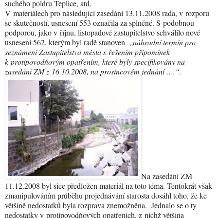
suchého poldru Teplice, atd.
V materiálech pro následující zasedání 13.11.2008 rada, v rozporu
se skutečností, usnesení 553 označila za splněné. S podobnou
podporou, jako v říjnu, listopadové zastupitelstvo schválilo nové
usnesení 562, kterým byl radě stanoven „
náhradní termín pro
seznámení Zastupitelstva města s řešením připomínek
k protipovodňovým opatřením, které byly specifikovány na
zasedání ZM z 16.10.2008, na prosincovém jednání ….“.
Na zasedání ZM
11.12.2008 byl sice předložen materiál na toto téma. Tentokrát však
zmanipulováním průběhu projednávání starosta dosáhl toho, že ke
většině nedostatků byla rozprava znemožněna. Jednalo se o ty
nedostatky v protipovodňových opatřeních, z nichž většina