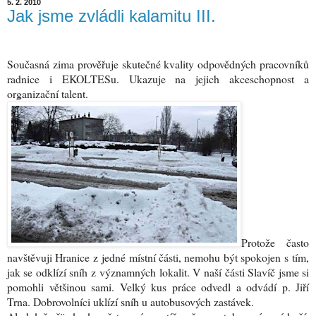
5. 2. 2010
Jak jsme zvládli kalamitu III.
Současná zima prověřuje skutečné kvality odpovědných pracovníků
radnice i EKOLTESu. Ukazuje na jejich akceschopnost a
organizační talent.
Protože často
navštěvuji Hranice z jedné místní části, nemohu být spokojen s tím,
jak se odklízí sníh z významných lokalit. V naší části Slavíč jsme si
pomohli většinou sami. Velký kus práce odvedl a odvádí p. Jiří
Trna. Dobrovolníci uklízí sníh u autobusových zastávek.