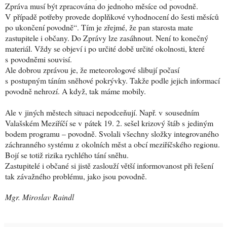
Zpráva musí být zpracována do jednoho měsíce od povodně.
V případě potřeby provede doplňkové vyhodnocení do šesti měsíců
po ukončení povodně“. Tím je zřejmé, že pan starosta mate
zastupitele i občany. Do Zprávy lze zasáhnout. Není to konečný
materiál. Vždy se objeví i po určité době určité okolnosti, které
s povodněmi souvisí.
Ale dobrou zprávou je, že meteorologové slibují počasí
s postupným táním sněhové pokrývky. Takže podle jejich informací
povodně nehrozí. A když, tak máme mobily.
Ale v jiných městech situaci nepodceňují. Např. v sousedním
Valašském Meziříčí se v pátek 19. 2. sešel krizový štáb s jediným
bodem programu – povodně. Svolali všechny složky integrovaného
záchranného systému z okolních měst a obcí meziříčského regionu.
Bojí se totiž rizika rychlého tání sněhu.
Zastupitelé i občané si jistě zaslouží větší informovanost při řešení
tak závažného problému, jako jsou povodně.
Mgr. Miroslav Raindl