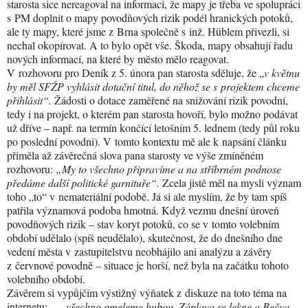
starosta sice nereagoval na informaci, že mapy je třeba ve spolupráci
s PM doplnit o mapy povodňových rizik podél hranických potoků,
ale ty mapy, které jsme z Brna společně s inž. H
ü
blem přivezli, si
nechal okopírovat. A to bylo opět vše. Škoda, mapy obsahují řadu
nových informací, na které by město mělo reagovat.
V rozhovoru pro Deník z 5. února pan starosta sděluje, že „
v květnu
by měl SFŽP vyhlásit dotační titul, do něhož se s projektem chceme
přihlásit“.
Žádosti o dotace zaměřené na snižování rizik povodní,
tedy i na projekt, o kterém pan starosta hovoří, bylo možno podávat
už dříve – např. na termín končící letošním 5. lednem (tedy půl roku
po poslední povodni). V tomto kontextu mě ale k napsání článku
přiměla až závěrečná slova pana starosty ve výše zmíněném
rozhovoru:
„My to všechno připravíme a na stříbrném podnose
předáme další politické garnituře“.
Zcela jistě měl na mysli význam
toho „to“ v nemateriální podobě. Já si ale myslím, že by tam spíš
patřila významová podoba hmotná. Když vezmu dnešní úroveň
povodňových rizik – stav koryt potoků, co se v tomto volebním
období udělalo (spíš neudělalo), skutečnost, že do dnešního dne
vedení města v zastupitelstvu neobhájilo ani analýzu a závěry
z červnové povodně – situace je horší, než byla na začátku tohoto
volebního období.
Závěrem si vypůjčím výstižný výňatek z diskuze na toto téma na
internetu:
„…všechno omeleme hubou. Záplava se lekne a Bečva