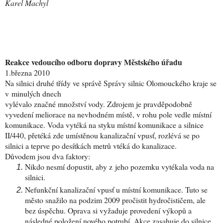
Karel Machyl
Reakce vedoucího odboru dopravy Městského úřadu
1.března 2010
Na silnici druhé třídy ve správě Správy silnic Olomouckého kraje se
v minulých dnech
vylévalo značné množství vody. Zdrojem je pravděpodobně
vyvedení meliorace na nevhodném místě, v rohu pole vedle místní
komunikace. Voda vytéká na styku místní komunikace a silnice
II/440, přetéká zde umístěnou kanalizační vpusť, rozlévá se po
silnici a teprve po desítkách metrů vtéká do kanalizace.
Důvodem jsou dva faktory:
Nikdo nesmí dopustit, aby z jeho pozemku vytékala voda na
silnici.
Nefunkční kanalizační vpusť u místní komunikace. Tuto se
město snažilo na podzim 2009 pročistit hydročističem,
ale
bez úspěchu. Oprava si vyžaduje provedení výkopů a
následné položení nového potrubí. Akce zasahuje do silnice