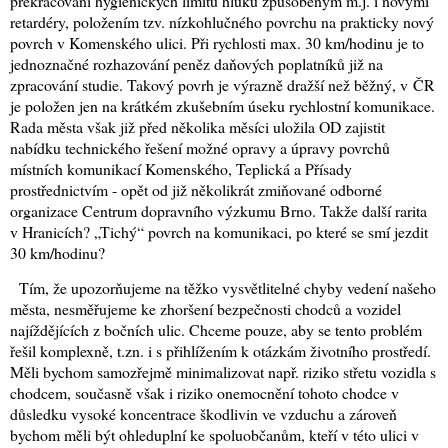
překračování hygienických limitů hluku způsobeným m.j. i novými
retardéry, položením tzv. nízkohlučného povrchu na prakticky nový
povrch v Komenského ulici. Při rychlosti max. 30 km/hodinu je to
jednoznačné rozhazování peněz daňových poplatníků již na
zpracování studie. Takový povrh je výrazně dražší než běžný, v ČR
je položen jen na krátkém zkušebním úseku rychlostní komunikace.
Rada města však již před několika měsíci uložila OD zajistit
nabídku technického řešení možné opravy a úpravy povrchů
místních komunikací Komenského, Teplická a Přísady
prostřednictvím - opět od již několikrát zmiňované odborné
organizace Centrum dopravního výzkumu Brno. Takže další rarita
v Hranicích? „Tichý“ povrch na komunikaci, po které se smí jezdit
30 km/hodinu?
Tím, že upozorňujeme na těžko vysvětlitelné chyby vedení našeho
města, nesměřujeme ke zhoršení bezpečnosti chodců a vozidel
najíždějících z bočních ulic. Chceme pouze, aby se tento problém
řešil komplexně, t.zn. i s přihlížením k otázkám životního prostředí.
Měli bychom samozřejmě minimalizovat např. riziko střetu vozidla s
chodcem, současně však i riziko onemocnění tohoto chodce v
důsledku vysoké koncentrace škodlivin ve vzduchu a zároveň
bychom měli být ohleduplní ke spoluobčanům, kteří v této ulici v