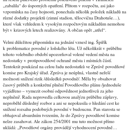
„zabalila“ do úsporných opatření. Přitom v rozpočtu, asi jako
vzpomínka na časy hojnosti, ponechala několik položek nákladů na
různé dodatky projektů (zimní stadion, tělocvična Drahotuše…),
které však vzhledem k vysokým rozpočtovým nákladům nemohou
být v krizových letech realizovány. A občan opět „utřel“.
Velmi důležitou připomínku na jednání vznesl ing. Špiřík
k problematice povodní z loňského léta. Už několikrát v průběhu
tohoto volebního období upozorňoval volené vedení města na
nedostatky v protipovodňové ochraně města i místních částí.
Tentokrát poukázal na celou řadu nedostatků ve Zprávě povodňové
komise pro Krajský úřad. Zpráva je neúplná, vlastně neřeší
možnosti snížení rizik /důsledků povodně/. Měla by obsahovat
časový průběh a konkrétní plnění Povodňového plánu /jednoduše
vyjádřeno – vymezit osobní odpovědnost jednotlivců za jeho
neplnění/. Rada neprovedla celkovou analýzu průběhu záplavy,
neproběhl důsledný rozbor a ani se nepokusila o hledání cest ke
snížení rozsahu podobných povodní v budoucnu. Pan starosta se
obhajoval absurdním tvrzením, že do Zprávy povodňové komise
nelze zasahovat. Ale zákon 254/2001 mu tuto možnost přímo
ukládá: „Povodňové orgány provádějí vyhodnocení povodně…