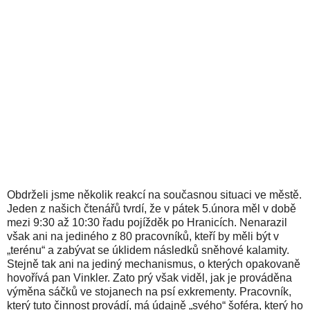
Obdrželi jsme několik reakcí na současnou situaci ve městě.
Jeden z našich čtenářů tvrdí, že v pátek 5.února měl v době
mezi 9:30 až 10:30 řadu pojížděk po Hranicích. Nenarazil
však ani na jediného z 80 pracovníků, kteří by měli být v
„terénu“ a zabývat se úklidem následků sněhové kalamity.
Stejně tak ani na jediný mechanismus, o kterých opakovaně
hovořívá pan Vinkler. Zato prý však viděl, jak je prováděna
výměna sáčků ve stojanech na psí exkrementy. Pracovník,
který tuto činnost provádí, má údajně „svého“ šoféra, který ho