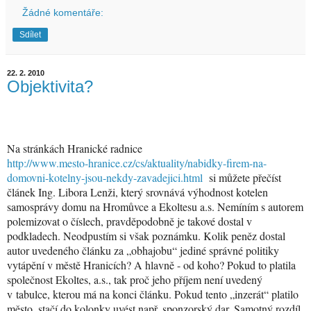
Žádné komentáře:
Sdílet
22. 2. 2010
Objektivita?
Na stránkách Hranické radnice
http://www.mesto-hranice.cz/cs/aktuality/nabidky-firem-na-
domovni-kotelny-jsou-nekdy-zavadejici.html
si můžete přečíst
článek Ing. Libora Lenži, který srovnává výhodnost kotelen
samosprávy domu na Hromůvce a Ekoltesu a.s. Nemíním s autorem
polemizovat o číslech, pravděpodobně je takové dostal v
podkladech. Neodpustím si však poznámku. Kolik peněz dostal
autor uvedeného článku za „obhajobu“ jediné správné politiky
vytápění v městě Hranicích? A hlavně - od koho? Pokud to platila
společnost Ekoltes, a.s., tak proč jeho příjem není uvedený
v tabulce, kterou má na konci článku. Pokud tento „inzerát“ platilo
město, stačí do kolonky uvést např. sponzorský dar. Samotný rozdíl