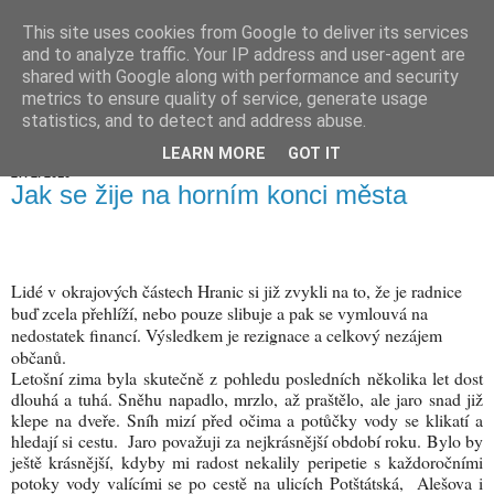
This site uses cookies from Google to deliver its services
Hranické listy
and to analyze traffic. Your IP address and user-agent are
shared with Google along with performance and security
metrics to ensure quality of service, generate usage
statistics, and to detect and address abuse.
▼
LEARN MORE
GOT IT
27. 2. 2010
Jak se žije na horním konci města
Lidé v okrajových částech Hranic si již zvykli na to, že je radnice
buď zcela přehlíží, nebo pouze slibuje a pak se vymlouvá na
nedostatek financí. Výsledkem je rezignace a celkový nezájem
občanů.
Letošní zima byla skutečně z pohledu posledních několika let dost
dlouhá a tuhá. Sněhu napadlo, mrzlo, až praštělo, ale jaro snad již
klepe na dveře. Sníh mizí před očima a potůčky vody se klikatí a
hledají si cestu. Jaro považuji za nejkrásnější období roku. Bylo by
ještě krásnější, kdyby mi radost nekalily peripetie s každoročními
potoky vody valícími se po cestě na ulicích Potštátská, Alešova i