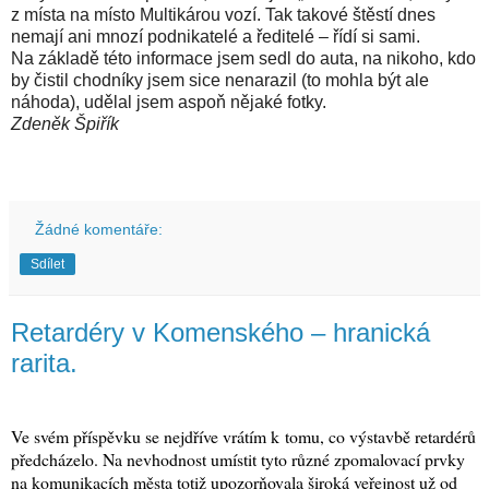
z místa na místo Multikárou vozí. Tak takové štěstí dnes
nemají ani mnozí podnikatelé a ředitelé – řídí si sami.
Na základě této informace jsem sedl do auta, na nikoho, kdo
by čistil chodníky jsem sice nenarazil (to mohla být ale
náhoda), udělal jsem aspoň nějaké fotky.
Zdeněk Špiřík
Žádné komentáře:
Sdílet
Retardéry v Komenského – hranická
rarita.
Ve svém příspěvku se
nejdříve vrátím k tomu, co výstavbě retardérů
předcházelo. Na nevhodnost umístit tyto různé zpomalovací prvky
na komunikacích města totiž upozorňovala široká veřejnost už od