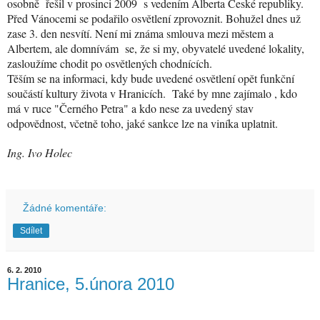
osobně
řešil v prosinci 2009
s vedením Alberta České republiky.
Před Vánocemi se podařilo osvětlení zprovoznit. Bohužel dnes už
zase 3. den nesvítí. Není mi známa smlouva mezi městem a
Albertem, ale domnívám
se, že si my, obyvatelé uvedené lokality,
zasloužíme chodit po osvětlených chodnících.
Těším se na informaci, kdy bude uvedené osvětlení opět funkční
součástí kultury života v Hranicích.
Také by mne zajímalo , kdo
má v ruce "Černého Petra" a kdo nese za uvedený stav
odpovědnost, včetně toho, jaké sankce lze na viníka uplatnit.
Ing. Ivo Holec
Žádné komentáře:
Sdílet
6. 2. 2010
Hranice, 5.února 2010