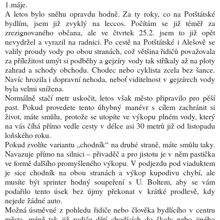
1.máje.
A letos bylo sněhu opravdu hodně. Za ty roky, co na Potštátské
bydlím, jsem již zvyklý na leccos. Počítám se již téměř za
zrezignovaného občana, ale ve čtvrtek 25.2. jsem to již opět
nevydržel a vyrazil na radnici. Po cestě na Potštátské i Alešově se
valily proudy vody po obou stranách, což většina řidičů považovala
za příležitost umýt si podběhy a gejzíry vody tak stříkaly až na ploty
zahrad a schody obchodu. Chodec nebo cyklista zcela bez šance.
Navíc hrozila i dopravní nehoda, neboť viditelnost v gejzírech vody
byla velmi snížena.
Normálně stačí metr uskočit, letos však město připravilo pro pěší
past. Pokud provedete tento úhybný manévr s cílem zachránit si
život, máte smůlu, protože se utopíte ve výkopu plném vody, který
na vás číhá přímo vedle cesty v délce asi
30 metrů
již od listopadu
loňského roku.
Pokud zvolíte variantu „chodník“ na druhé straně, máte smůlu taky.
Navazuje přímo na silnici – přivaděč a pro jistotu je v něm pastička
ve formě dalšího promyšleného výkopu. V podjezdu pod viaduktem
je sice chodník na obou stranách a výkop kupodivu chybí, ale
musíte být sprinter hodný soupeření s U. Boltem, aby se vám
podařilo tento úsek bez újmy překonat v krátké prodlevě, kdy
nejede žádné auto.
Možná úsměvné z pohledu řidiče nebo člověka bydlícího v centru
města, méně tak již rodiče dětí chodících do školy nebo jiného