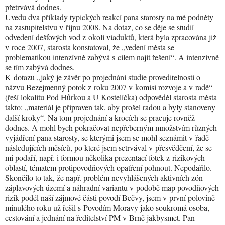
přetrvává dodnes.
Uvedu dva příklady typických reakcí pana starosty na mé podněty
na zastupitelstvu v říjnu 2008. Na dotaz, co se děje se studií
odvedení dešťových vod z okolí viaduktů, která byla zpracována již
v roce 2007, starosta konstatoval, že „vedení města se
problematikou intenzívně zabývá s cílem najít řešení“. A intenzívně
se tím zabývá dodnes.
K dotazu „jaký je závěr po projednání studie proveditelnosti o
názvu Bezejmenný potok z roku 2007 v komisi rozvoje a v radě“
(řeší lokalitu Pod Hůrkou a U Kostelíčka) odpověděl starosta města
takto: „materiál je připraven tak, aby prošel radou a byly stanoveny
další kroky“. Na tom projednání a krocích se pracuje rovněž
dodnes. A mohl bych pokračovat nepřeberným množstvím různých
vyjádření pana starosty, se kterými jsem se mohl seznámit v řadě
následujících měsíců, po které jsem setrvával v přesvědčení, že se
mi podaří, např. i formou několika prezentací fotek z rizikových
oblastí, tématem protipovodňových opatření pohnout. Nepodařilo.
Skončilo to tak, že např. problém nevyhlášených aktivních zón
záplavových území a náhradní variantu v podobě map povodňových
rizik podél naší zájmové části povodí Bečvy, jsem v první polovině
minulého roku už řešil s Povodím Moravy jako soukromá osoba,
cestování a jednání na ředitelství PM v Brně jakbysmet. Pan