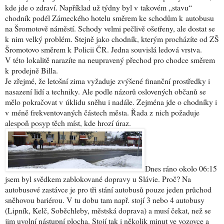
kde jde o zdraví. Například už týdny byl v takovém „stavu“
chodník podél Zámeckého hotelu směrem ke schodům k autobusu
na Šromotově náměstí. Schody velmi pečlivě ošetřeny, ale dostat se
k nim velký problém. Stejně jako chodník, kterým procházíte od ZŠ
Šromotovo směrem k Policii ČR. Jedna souvislá ledová vrstva.
V této lokalitě narazíte na neupravený přechod pro chodce směrem
k prodejně Billa.
Je zřejmé, že letošní zima vyžaduje zvýšené finanční prostředky i
nasazení lidí a techniky. Ale podle názorů oslovených občanů se
mělo pokračovat v úklidu sněhu i nadále. Zejména jde o chodníky i
v méně frekventovaných částech města. Řada z nich požaduje
alespoň posyp těch míst, kde hrozí úraz.
Dnes ráno okolo 06:15
jsem byl svědkem zablokované dopravy u Slávie. Proč? Na
autobusové zastávce je pro tři stání autobusů pouze jeden průchod
sněhovou bariérou. V tu dobu tam např. stojí 3 nebo 4 autobusy
(Lipník, Kelč, Soběchleby, městská doprava) a musí čekat, než se
jim uvolní nástupní plocha. Stojí tak i několik minut ve vozovce a