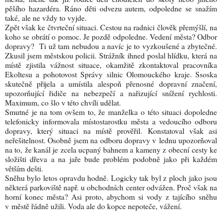
pěšího hazardéra. Ráno děti odvezu autem, odpoledne se snažím
také, ale ne vždy to vyjde.
Zpět však ke čtvrteční situaci. Cestou na radnici člověk přemýšlí, na
koho se obrátí o pomoc. Je pozdě odpoledne. Vedení města? Odbor
dopravy? Ti už tam nebudou a navíc je to vyzkoušené a zbytečné.
Zkusil jsem městskou policii. Strážník ihned poslal hlídku, která na
místě zjistila vážnost situace, okamžitě zkontaktoval pracovníka
Ekoltesu a pohotovost Správy silnic Olomouckého kraje. Ssoska
skutečně přijela a umístila alespoň přenosné dopravní značení,
upozorňující řidiče na nebezpečí a nařizující snížení rychlosti.
Maximum, co šlo v této chvíli udělat.
Smutné je na tom ovšem to, že manželka o této situaci dopoledne
telefonicky informovala místostarostku města a vedoucího odboru
dopravy, který situaci na místě prověřil. Konstatoval však asi
neřešitelnost. Osobně jsem na odboru dopravy v lednu upozorňoval
na to, že kanál je zcela ucpaný bahnem a kameny z obecní cesty ke
složišti dřeva a na jaře bude problém podobně jako při každém
větším dešti.
Sněhu bylo letos opravdu hodně. Logicky tak byl z ploch jako jsou
některá parkoviště např. u obchodních center odvážen. Proč však na
horní konec města? Asi proto, abychom si vody z tajícího sněhu
v městě řádně užili. Voda ale do kopce nepoteče, vážení.