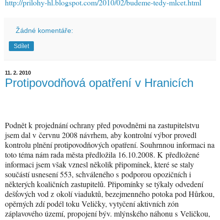
http://prilohy-hl.blogspot.com/2010/02/budeme-tedy-mlcet.html
Žádné komentáře:
Sdílet
11. 2. 2010
Protipovodňová opatření v Hranicích
Podnět k projednání ochrany před povodněmi na zastupitelstvu
jsem dal v červnu 2008 návrhem, aby kontrolní výbor provedl
kontrolu plnění protipovodňových opatření. Souhrnnou informaci na
toto téma nám rada města předložila 16.10.2008. K předložené
informaci jsem však vznesl několik připomínek, které se staly
součástí usnesení 553, schváleného s podporou opozičních i
některých koaličních zastupitelů. Připomínky se týkaly odvedení
dešťových vod z okolí viaduktů, bezejmenného potoka pod Hůrkou,
opěrných zdí podél toku Veličky, vytyčení aktivních zón
záplavového území, propojení býv. mlýnského náhonu s Veličkou,