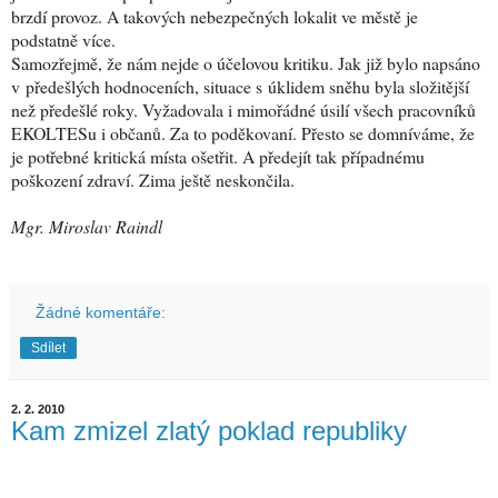
brzdí provoz. A takových nebezpečných lokalit ve městě je
podstatně více.
Samozřejmě, že nám nejde o účelovou kritiku. Jak již bylo napsáno
v předešlých hodnoceních, situace s úklidem sněhu byla složitější
než předešlé roky. Vyžadovala i mimořádné úsilí všech pracovníků
EKOLTESu i občanů. Za to poděkovaní. Přesto se domníváme, že
je potřebné kritická místa ošetřit. A předejít tak případnému
poškození zdraví. Zima ještě neskončila.
Mgr. Miroslav Raindl
Žádné komentáře:
Sdílet
2. 2. 2010
Kam zmizel zlatý poklad republiky