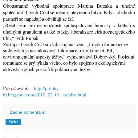
Oboustranně výhodná spolupráce Martina Bursíka a uhelné
společnosti Czech Coal se mění v otevřenou bitvu. Kdysi obchodní
partneři se napadají a obviňují ze lží.
„Řešil jsem pro ně možnosti spoluspalování biomasy v kotlích s
uhelnými granulemi a také otázky liberalizace elektroenergetického
trhu,“ tvrdí Bursík.
Zástupci Czech Coal si však stojí na svém. „Logika formulací ve
smlouvách je nesmlouvavá. Informace o konkurenci, PR,
environmentální aspekty těžby,“ vyjmenovává Dobrovský. Poslední
formulace se prý týkala všeho, co bylo spojeno s ekologickými
aktivisty a jejich postojů k pokračování těžby.
Pokračování:
http://prilohy-
hl.blogspot.com/2010_02_01_archive.html
Žádné komentáře:
Sdílet