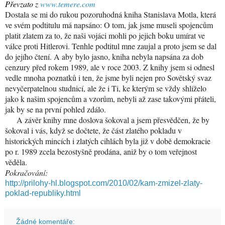
Převzato z
www.temere.com
Dostala se mi do rukou pozoruhodná kniha Stanislava Motla, která
ve svém podtitulu má napsáno: O tom, jak jsme museli spojencům
platit zlatem za to, že naši vojáci mohli po jejich boku umírat ve
válce proti Hitlerovi. Tenhle podtitul mne zaujal a proto jsem se dal
do jejího čtení. A aby bylo jasno, kniha nebyla napsána za dob
cenzury před rokem 1989, ale v roce 2003. Z knihy jsem si odnesl
vedle mnoha poznatků i ten, že jsme byli nejen pro Sovětský svaz
nevyčerpatelnou studnicí, ale že i Ti, ke kterým se vždy shlíželo
jako k našim spojencům a vzorům, nebyli až zase takovými přáteli,
jak by se na první pohled zdálo.
A závěr knihy mne doslova šokoval a jsem přesvědčen, že by
šokoval i vás, když se dočtete, že část zlatého pokladu v
historických mincích i zlatých cihlách byla již v době demokracie
po r. 1989 zcela bezostyšně prodána, aniž by o tom veřejnost
věděla.
Pokračování:
http://prilohy-hl.blogspot.com/2010/02/kam-zmizel-zlaty-
poklad-republiky.html
Žádné komentáře: