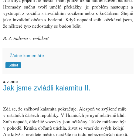
Ale když přijedu do města, mám potíže už na autobusovém nádraží.
Hromady sněhu tvoří umělé překážky, je problém nastoupit a
vystoupit z vozidla s invalidním vozíkem nebo s kočárkem. Stejně
jako invalidní občan s berlemi. Když nepadal sníh, očekával jsem,
že některé tyto nedostatky se budou řešit.
B. Z. /adresa v redakci/
Žádné komentáře:
Sdílet
4. 2. 2010
Jak jsme zvládli kalamitu II.
Zdá se, že sněhová kalamita pokračuje. Alespoň ve zvýšené míře
v ostatních částech republiky. V Hranicích je nyní relativně klid.
Sníh nepadá, důležité vozovky jsou očištěny. Takže můžeme být
v pohodě. Kritika občanů utichla, život se vrací do svých kolejí.
Ale když si projdete město, narážíte na řadu nebezpečných úseků,