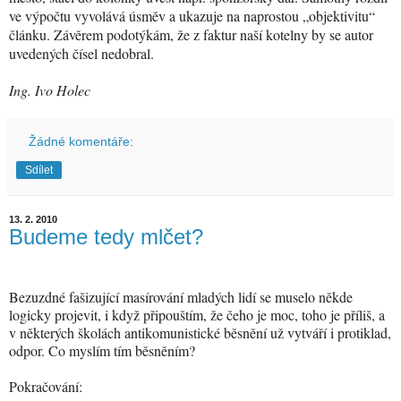
ve výpočtu vyvolává úsměv a ukazuje na naprostou „objektivitu“
článku. Závěrem podotýkám, že z faktur naší kotelny by se autor
uvedených čísel nedobral.
Ing. Ivo Holec
Žádné komentáře:
Sdílet
13. 2. 2010
Budeme tedy mlčet?
Bezuzdné fašizující masírování mladých lidí se muselo někde
logicky projevit, i když připouštím, že čeho je moc, toho je příliš, a
v některých školách antikomunistické běsnění už vytváří i protiklad,
odpor. Co myslím tím běsněním?
Pokračování: