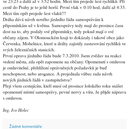
ve 23:23 a další až v 3:52 hodin. Mezi tím projede šest rychlíků. Při
cestě do Prahy je to ještě horší. První vlak v 0:10 hod, další až 4:33.
Mezi tím opět projede šest vlaků!!!
Dráha dává návrh nového jízdního řádu samosprávám k
připomínkám už v květnu. Samosprávy tedy mají do prosince času
dost na to, aby podaly své připomínky, tedy pokud mají o své
občany zájem.
V Olomouckém kraji to dokázaly i takové obce jako
Červenka, Mohelnice, které u dráhy zajistily zastavování rychlíků ve
svých železničních stanicích.
První oprava jízdního řádu bude 7.3.2010. Jsem zvědav na reakci
vedení města, zda opět zapomene na občany. Opomenutí s omluvou
je omluvitelné, přehlížení oprávněných požadavků je buď
neschopnost, nebo arogance. A projednala vůbec rada návrh
nových jízdních řádů v zastupitelstvu?
Přeji všem cestujícím, kteří musí od prosince loňského roku snášet
opomenutí místní samosprávy, pevné nervy a víru, že přijde náprava
s omluvou.
Ing. Ivo Holec
Žádné komentáře: