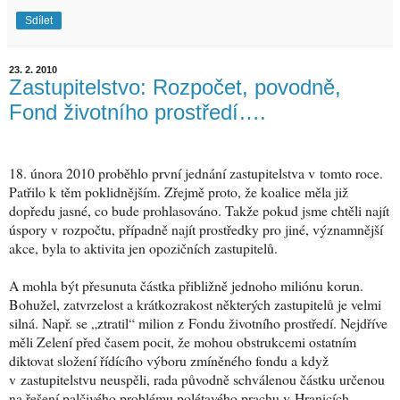
Sdílet
23. 2. 2010
Zastupitelstvo: Rozpočet, povodně,
Fond životního prostředí….
18. února 2010 proběhlo první jednání zastupitelstva v tomto roce.
Patřilo k těm poklidnějším. Zřejmě proto, že koalice měla již
dopředu jasné, co bude prohlasováno. Takže pokud jsme chtěli najít
úspory v rozpočtu, případně najít prostředky pro jiné, významnější
akce, byla to aktivita jen opozičních zastupitelů.
A mohla být přesunuta částka přibližně jednoho miliónu korun.
Bohužel, zatvrzelost a krátkozrakost některých zastupitelů je velmi
silná. Např. se „ztratil“ milion z Fondu životního prostředí. Nejdříve
měli Zelení před časem pocit, že mohou obstrukcemi ostatním
diktovat složení řídícího výboru zmíněného fondu a když
v zastupitelstvu neuspěli, rada původně schválenou částku určenou
na řešení palčivého problému polétavého prachu v Hranicích