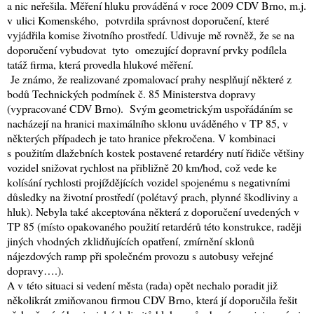
a nic neřešila. Měření hluku prováděná v roce 2009 CDV Brno, m.j.
v ulici Komenského,
potvrdila správnost doporučení, které
vyjádřila komise životního prostředí. Udivuje mě rovněž, že se na
doporučení vybudovat tyto omezující dopravní prvky podílela
tatáž firma, která provedla hlukové měření.
Je známo, že
realizované zpomalovací prahy nesplňují některé z
bodů Technických podmínek č. 85 Ministerstva dopravy
(vypracované CDV Brno).
Svým geometrickým uspořádáním se
nacházejí na hranici maximálního sklonu uváděného v TP 85, v
některých případech je
tato hranice překročena. V kombinaci
s použitím dlažebních kostek postavené retardéry nutí řidiče většiny
vozidel snižovat rychlost na přibližně 20 km/hod, což vede ke
kolísání rychlosti projíždějících vozidel spojenému s negativními
důsledky na životní prostředí (polétavý prach, plynné škodliviny a
hluk). Nebyla také akceptována některá z doporučení uvedených v
TP 85 (místo opakovaného použití retardérů této konstrukce, raději
jiných vhodných zklidňujících opatření, zmírnění sklonů
nájezdových ramp při společném provozu s autobusy veřejné
dopravy….).
A v této situaci si vedení města (rada) opět nechalo poradit již
několikrát zmiňovanou firmou CDV Brno, která jí doporučila řešit