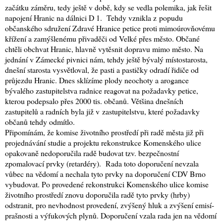
začátku záměru, tedy ještě v době, kdy se vedla polemika, jak řešit
napojení Hranic na dálnici D 1. Tehdy vznikla z popudu
občanského sdružení Zdravé Hranice petice proti mimoúrovňovému
křížení a zamýšlenému přivaděči od Velké přes město. Občané
chtěli obchvat Hranic, hlavně vytěsnit dopravu mimo město. Na
jednání v Zámecké pivnici nám, tehdy ještě bývalý místostarosta,
dnešní starosta vysvětloval, že pasti a pastičky odradí řidiče od
průjezdu Hranic. Dnes sklízíme plody neochoty a arogance
bývalého zastupitelstva radnice reagovat na požadavky petice,
kterou podepsalo přes 2000 tis. občanů. Většina dnešních
zastupitelů a radních byla již v zastupitelstvu, které požadavky
občanů tehdy odmítlo.
Připomínám, že komise životního prostředí při radě města již při
projednávání studie a projektu rekonstrukce Komenského ulice
opakovaně nedoporučila radě budovat tzv. bezpečnostní
zpomalovací prvky (retardéry).
Rada toto doporučení nevzala
vůbec na vědomí a nechala tyto prvky na doporučení CDV Brno
vybudovat. Po provedené rekonstrukci Komenského ulice komise
životního prostředí znovu doporučila radě tyto prvky (hrby)
odstranit, pro nevhodnost provedení, zvýšený hluk a zvýšení emisí-
prašnosti a výfukových plynů. Doporučení vzala rada jen na vědomí