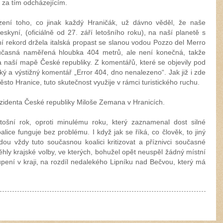
 za tím odcházejícím.
vrzení toho, co jinak každý Hraničák, už dávno věděl, že naše
eskyní, (
oficiálně od 27. září letošního roku),
na naší planetě s
rekord držela italská propast se slanou vodou Pozzo del Merro
časná naměřená hloubka 404 metrů, ale není konečná, takže
na naší mapě České republiky. Z komentářů, které se objevily pod
tký a výstižný komentář „Error 404, dno nenalezeno“. Jak již i zde
ěsto Hranice, tuto skutečnost využije v rámci turistického ruchu.
ezidenta České republiky Miloše Zemana v Hranicích.
etošní rok, oproti minulému roku, který zaznamenal dost silné
alice funguje bez problému. I když jak se říká, co člověk, to jiný
udou vždy tuto současnou koalici kritizovat a příznivci současné
ěhly krajské volby, ve kterých, bohužel opět neuspěl žádný místní
upení v kraji, na rozdíl nedalekého Lipníku nad Bečvou, který má