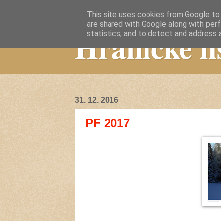
This site uses cookies from Google to d
are shared with Google along with perf
Hranické li
statistics, and to detect and address 
31. 12. 2016
PF 2017