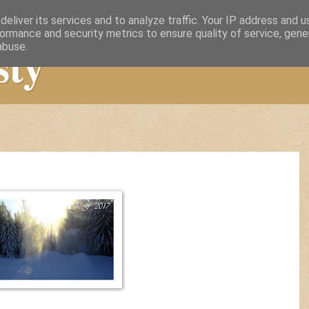
eliver its services and to analyze traffic. Your IP address and 
ormance and security metrics to ensure quality of service, gen
sty
abuse.