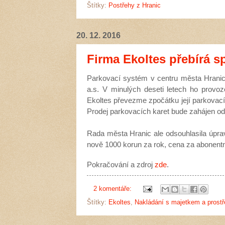
Štítky:
Postřehy z Hranic
20. 12. 2016
Firma Ekoltes přebírá s
Parkovací systém v centru města Hranic
a.s. V minulých deseti letech ho provoz
Ekoltes převezme zpočátku její parkovac
Prodej parkovacích karet bude zahájen od 
Rada města Hranic ale odsouhlasila úpra
nově 1000 korun za rok, cena za abonentn
Pokračování a zdroj
zde
.
2 komentáře:
Štítky:
Ekoltes
,
Nakládání s majetkem a prost