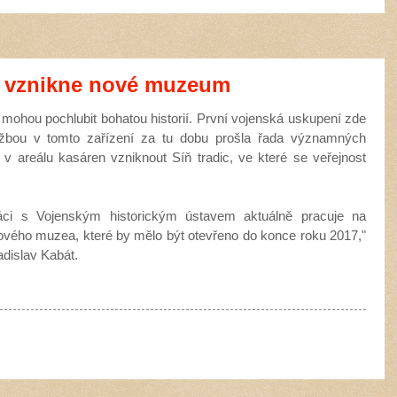
h vznikne nové muzeum
mohou pochlubit bohatou historií. První vojenská uskupení zde
službou v tomto zařízení za tu dobu prošla řada významných
 areálu kasáren vzniknout Síň tradic, ve které se veřejnost
áci s Vojenským historickým ústavem aktuálně pracuje na
vého muzea, které by mělo být otevřeno do konce roku 2017,"
adislav Kabát.