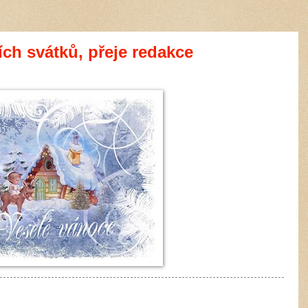
ích svátků, přeje redakce