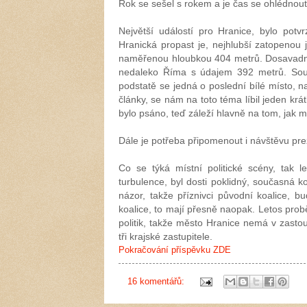
Rok se sešel s rokem a je čas se ohlédnout
Největší událostí pro Hranice, bylo pot
Hranická propast je, nejhlubší zatopenou j
naměřenou hloubkou 404 metrů. Dosavadní 
nedaleko Říma s údajem 392 metrů. Sou
podstatě se jedná o poslední bílé místo, 
články, se nám na toto téma líbil jeden krá
bylo psáno, teď záleží hlavně na tom, jak m
Dále je potřeba připomenout i návštěvu pr
Co se týká místní politické scény, tak l
turbulence, byl dosti poklidný, současná ko
názor, takže příznivci původní koalice, b
koalice, to mají přesně naopak. Letos prob
politik, takže město Hranice nemá v zasto
tři krajské zastupitele.
Pokračování příspěvku ZDE
16 komentářů: