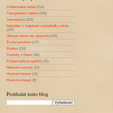
Problematika města
(214)
Transparentní radnice
(209)
Samospráva
(203)
Nakládání s majetkem a prostředky města
(195)
Občané města nás upozornili
(145)
Životní prostředí
(127)
Ekoltes
(124)
Postřehy z Hranic
(90)
Protipovodňová opatření
(25)
Hranické kuriozity
(23)
Hranická historie
(16)
Hranická propast
(9)
Prohledat tento blog