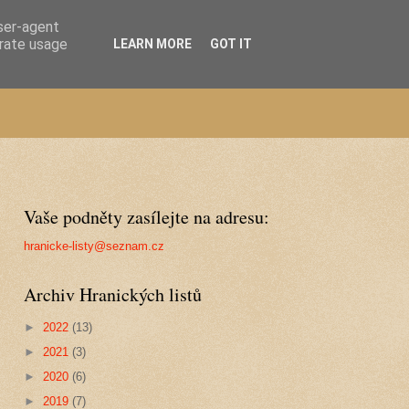
user-agent
erate usage
LEARN MORE
GOT IT
Vaše podněty zasílejte na adresu:
hranicke-listy@seznam.cz
Archiv Hranických listů
►
2022
(13)
►
2021
(3)
►
2020
(6)
►
2019
(7)