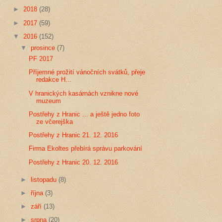
►
2018
(28)
►
2017
(59)
▼
2016
(152)
▼
prosince
(7)
PF 2017
Příjemné prožití vánočních svátků, přeje
redakce H...
V hranických kasárnách vznikne nové
muzeum
Postřehy z Hranic ... a ještě jedno foto
ze včerejška
Postřehy z Hranic 21. 12. 2016
Firma Ekoltes přebírá správu parkování
Postřehy z Hranic 20. 12. 2016
►
listopadu
(8)
►
října
(3)
►
září
(13)
►
srpna
(20)