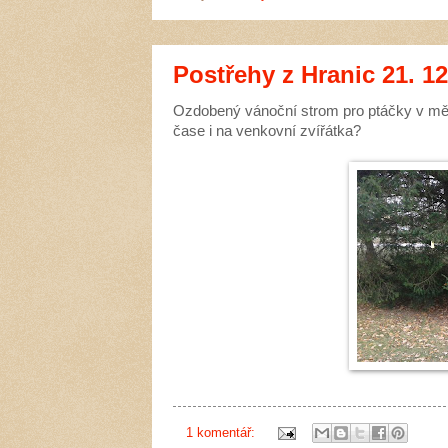
Postřehy z Hranic 21. 12
Ozdobený vánoční strom pro ptáčky v mě
čase i na venkovní zvířátka?
1 komentář: