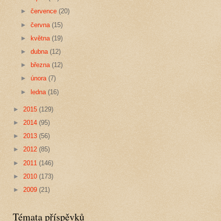
►
července
(20)
►
června
(15)
►
května
(19)
►
dubna
(12)
►
března
(12)
►
února
(7)
►
ledna
(16)
►
2015
(129)
►
2014
(95)
►
2013
(56)
►
2012
(85)
►
2011
(146)
►
2010
(173)
►
2009
(21)
Témata příspěvků