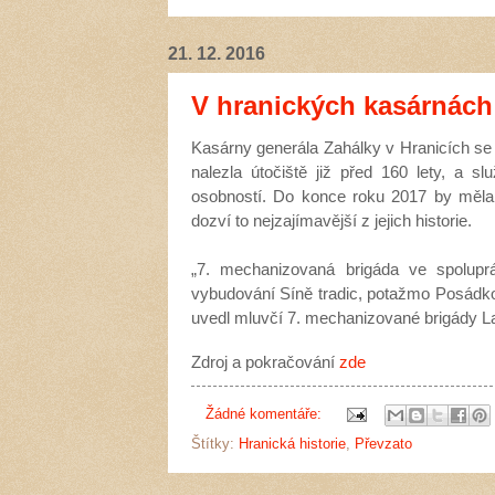
21. 12. 2016
V hranických kasárnác
Kasárny generála Zahálky v Hranicích se 
nalezla útočiště již před 160 lety, a 
osobností. Do konce roku 2017 by měla v
dozví to nejzajímavější z jejich historie.
„7. mechanizovaná brigáda ve spolupr
vybudování Síně tradic, potažmo Posádko
uvedl mluvčí 7. mechanizované brigády L
Zdroj a pokračování
zde
Žádné komentáře:
Štítky:
Hranická historie
,
Převzato