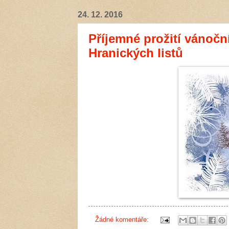
24. 12. 2016
Příjemné prožití vánočn
Hranických listů
Žádné komentáře: