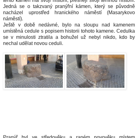
tento kámen má svoji historii, přesněji svoji temnou historii.
Jedná se o takzvaný pranýřní kámen, který se původně
nacházel uprostřed hranického náměstí (Masarykovo
náměstí).
Ještě v době nedávné, bylo na sloupu nad kamenem
umístěná cedule s popisem historii tohoto kamene. Cedulka
se v minulosti ztratila a bohužel už nebyl nikdo, kdo by
nechal udělat novou ceduli.
Pranýř byl ve středověku a raném novověku místem