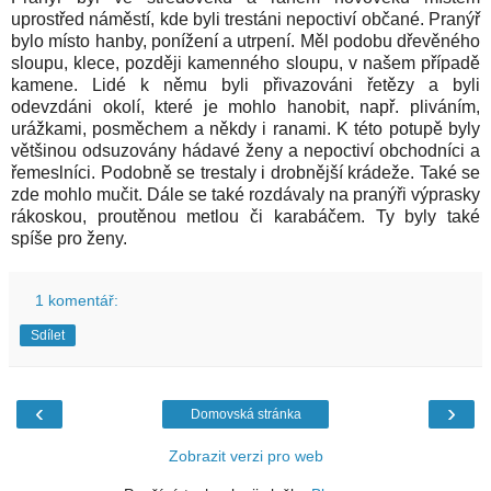
uprostřed náměstí, kde byli trestáni nepoctiví občané. Pranýř
bylo místo hanby, ponížení a utrpení. Měl podobu dřevěného
sloupu, klece, později kamenného sloupu, v našem případě
kamene. Lidé k němu byli přivazováni řetězy a byli
odevzdáni okolí, které je mohlo hanobit, např. pliváním,
urážkami, posměchem a někdy i ranami. K této potupě byly
většinou odsuzovány hádavé ženy a nepoctiví obchodníci a
řemeslníci. Podobně se trestaly i drobnější krádeže. Také se
zde mohlo mučit. Dále se také rozdávaly na pranýři výprasky
rákoskou, proutěnou metlou či karabáčem. Ty byly také
spíše pro ženy.
1 komentář:
Sdílet
‹
›
Domovská stránka
Zobrazit verzi pro web