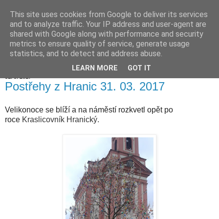
This site uses cookies from Google to deliver its services
Hranické listy
and to analyze traffic. Your IP address and user-agent are
shared with Google along with performance and security
metrics to ensure quality of service, generate usage
statistics, and to detect and address abuse.
▼
LEARN MORE
GOT IT
31. 3. 2017
Postřehy z Hranic 31. 03. 2017
Velikonoce se blíží a na náměstí rozkvetl opět po
roce
Kraslicovník Hranický.