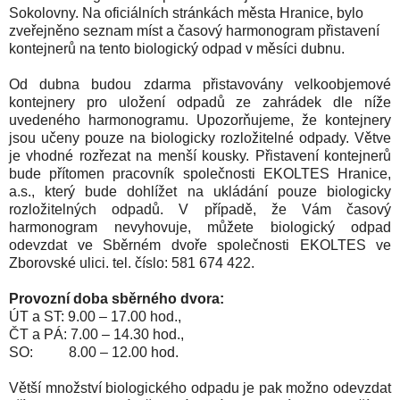
Sokolovny. Na oficiálních stránkách města Hranice, bylo
zveřejněno seznam míst a časový harmonogram přistavení
kontejnerů na tento biologický odpad v měsíci dubnu.
Od dubna budou zdarma přistavovány velkoobjemové
kontejnery pro uložení odpadů ze zahrádek dle níže
uvedeného harmonogramu. Upozorňujeme, že kontejnery
jsou učeny pouze na biologicky rozložitelné odpady. Větve
je vhodné rozřezat na menší kousky. Přistavení kontejnerů
bude přítomen pracovník společnosti EKOLTES Hranice,
a.s., který bude dohlížet na ukládání pouze biologicky
rozložitelných odpadů. V případě, že Vám časový
harmonogram nevyhovuje, můžete biologický odpad
odevzdat ve Sběrném dvoře společnosti EKOLTES ve
Zborovské ulici. tel. číslo: 581 674 422.
Provozní doba sběrného dvora:
ÚT a ST: 9.00 – 17.00 hod.,
ČT a PÁ: 7.00 – 14.30 hod.,
SO: 8.00 – 12.00 hod.
Větší množství biologického odpadu je pak možno odevzdat