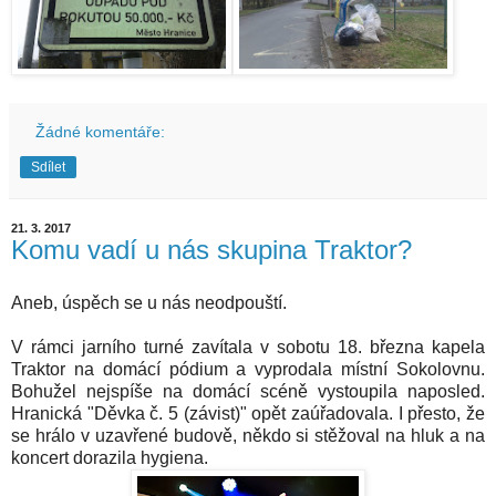
Žádné komentáře:
Sdílet
21. 3. 2017
Komu vadí u nás skupina Traktor?
Aneb, úspěch se u nás neodpouští.
V rámci jarního turné zavítala v sobotu 18. března
kapela
Traktor
na domácí pódium a vyprodala místní Sokolovnu.
Bohužel nejspíše na domácí scéně vystoupila naposled.
Hranická "Děvka č. 5 (závist)" opět zaúřadovala. I přesto, že
se hrálo v uzavřené budově, někdo si stěžoval na hluk a na
koncert dorazila hygiena.