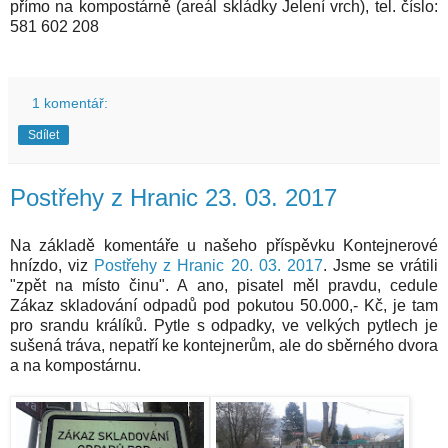
přímo na kompostárně (areál skládky Jelení vrch), tel. číslo:
581 602 208
1 komentář:
Sdílet
Postřehy z Hranic 23. 03. 2017
Na základě komentáře u našeho příspěvku Kontejnerové
hnízdo, viz
Postřehy z Hranic 20. 03. 2017
. Jsme se vrátili
"zpět na místo činu". A ano, pisatel měl pravdu, cedule
Zákaz skladování odpadů pod pokutou 50.000,- Kč, je tam
pro srandu králíků. Pytle s odpadky, ve velkých pytlech je
sušená tráva, nepatří ke kontejnerům, ale do sběrného dvora
a na kompostárnu.