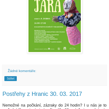
Žádné komentáře:
Sdílet
Postřehy z Hranic 30. 03. 2017
Nemožné na počkání, zázraky do 24 hodin? I u nás je to