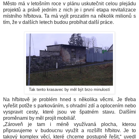
Město má v letošním roce v plánu uskutečnit celou plejádu
projektů a právě jedním z nich je i první etapa revitalizace
místního hřbitova. Ta má vyjít prozatím na několik milionů s
tím, že v dalších letech budou probíhat další práce.
Tak tento krasavec by měl být brzo minulostí
Na hřbitově je problém hned s několika věcmi. Je třeba
vyřešit potíže s parkováním, s ohradní zdí a oplocením nebo
vyspravit cesty, které jsou ve špatném stavu. Dalšími
proměnami by měl projít mobiliář.
„Zároveň je tam i méně využívaná plocha, kterou
připravujeme v budoucnu využít a rozšířit hřbitov. Je to
takový komplex věcí, které chceme postupně řešit,“ uvedl