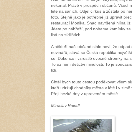
nekonal. Právě v prospěch občanů. Všechn
létě na saních. Odjel cirkus a zůstala po n
foto. Stejně jako je potřebné již upravit př
restaurací Monika. Snad navršená hlína již 
Jdete po nábřeží, pod nohama kamínky ze 
listí na sídlištích.
A někteří naši občané stále neví, že odpad s
novinářů, stává se Česká republika největš
se. Dokonce i vzrostlé ovocné stromky na sil
To už není dětictví minulosti. To je souča
lidí.
Chtěl bych touto cestou poděkovat všem s
kteří udržují chodníky města v létě i v zim
Přeji hezké dny v upraveném městě.
Miroslav Raindl