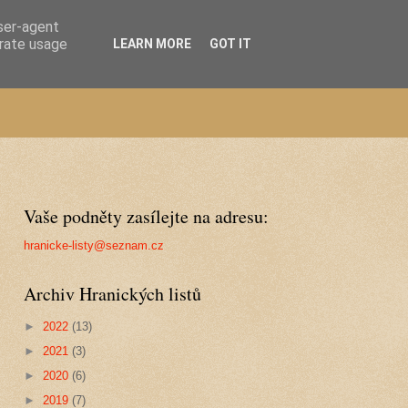
user-agent
erate usage
LEARN MORE
GOT IT
Vaše podněty zasílejte na adresu:
hranicke-listy@seznam.cz
Archiv Hranických listů
►
2022
(13)
►
2021
(3)
►
2020
(6)
►
2019
(7)