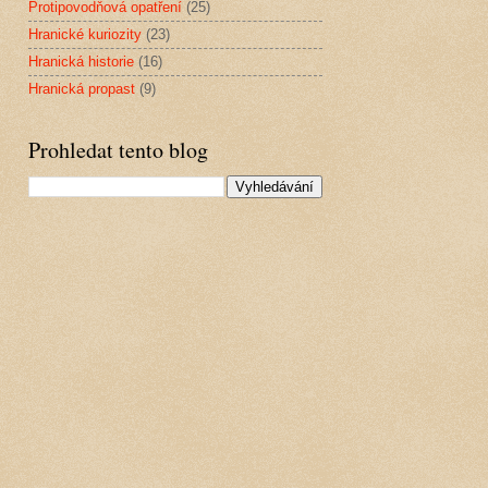
Protipovodňová opatření
(25)
Hranické kuriozity
(23)
Hranická historie
(16)
Hranická propast
(9)
Prohledat tento blog