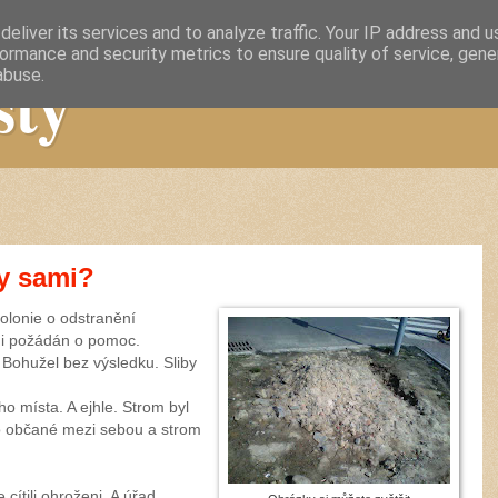
eliver its services and to analyze traffic. Your IP address and 
ormance and security metrics to ensure quality of service, gen
sty
abuse.
ky sami?
kolonie o odstranění
mi požádán o pomoc.
 Bohužel bez výsledku. Sliby
 místa. A ejhle. Strom byl
ito občané mezi sebou a strom
cítili ohroženi. A úřad