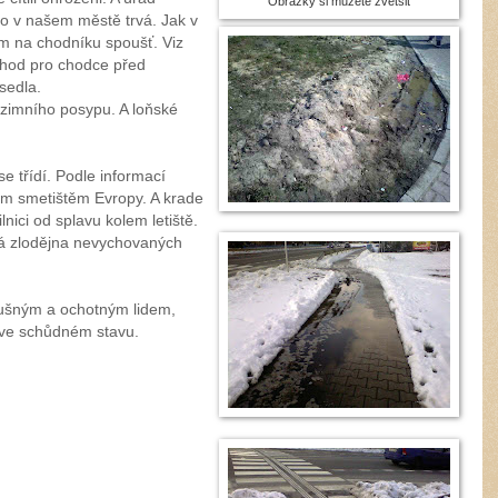
Obrázky si můžete zvětšit
o v našem městě trvá. Jak v
ěm na chodníku spoušť. Viz
echod pro chodce před
sedla.
zimního posypu. A loňské
e třídí. Podle informací
ím smetištěm Evropy. A krade
nici od splavu kolem letiště.
sná zlodějna nevychovaných
lušným a ochotným lidem,
ě ve schůdném stavu.