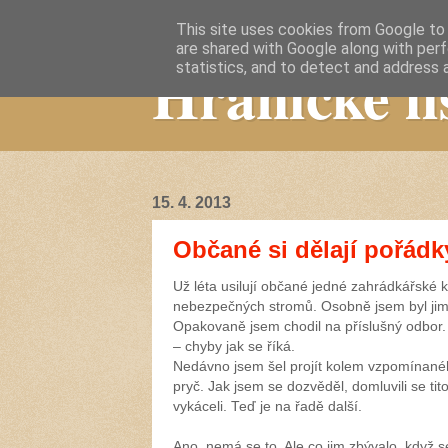
This site uses cookies from Google to d
are shared with Google along with perf
Hranické li
statistics, and to detect and address 
15. 4. 2013
Občané si dělají pořád
Už léta usilují občané jedné zahrádkářské 
nebezpečných stromů. Osobně jsem byl ji
Opakovaně jsem chodil na příslušný odbor.
– chyby jak se říká.
Nedávno jsem šel projít kolem vzpomínaného
pryč. Jak jsem se dozvěděl, domluvili se t
vykáceli. Teď je na řadě další.
Ano, nemá se to. Ale co jim zbývalo, když se 