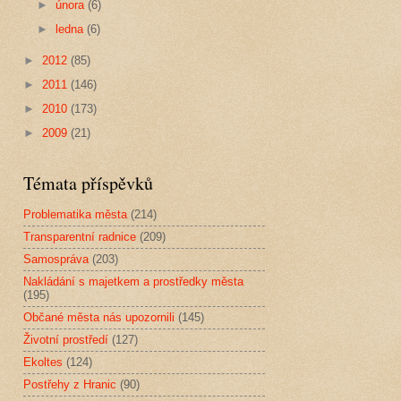
►
února
(6)
►
ledna
(6)
►
2012
(85)
►
2011
(146)
►
2010
(173)
►
2009
(21)
Témata příspěvků
Problematika města
(214)
Transparentní radnice
(209)
Samospráva
(203)
Nakládání s majetkem a prostředky města
(195)
Občané města nás upozornili
(145)
Životní prostředí
(127)
Ekoltes
(124)
Postřehy z Hranic
(90)