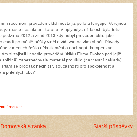
ním roce není prováděn úklid města již po léta fungující Veřejnou
když město nestála ani korunu. V uplynulých 4 letech byla totiž
ci o podzimu 2012 a zimě 2013,kdy nebyl proveden úklid jako
 chodí po městě pěšky viděl a vidí vše na vlastní oči. Důvody
něné v médiích řešilo několik měst a obcí např. kompenzací
ím si zajistili i nadále provádění úklidu.Firma Ekoltes pod jejíž
olidně) zabezpečovala materiál pro úklid (na vlastní náklady)
. Ptám se proč tak nečinít i v současnosti pro spokojenost a
 a přilehlých obcí?
ntní radnice
Domovská stránka
Starší příspěvky