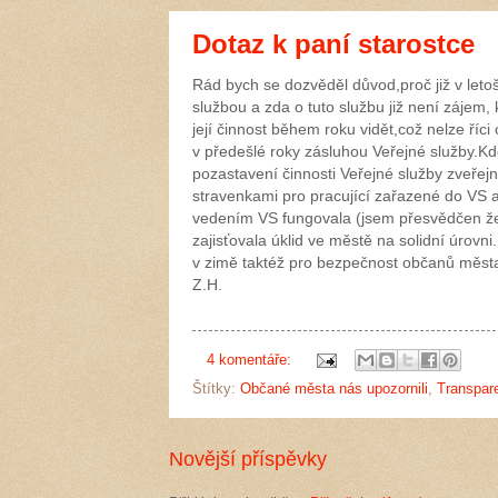
Dotaz k paní starostce
Rád bych se dozvěděl důvod,proč již v letoš
službou a zda o tuto službu již není zájem, 
její činnost během roku vidět,což nelze ří
v předešlé roky zásluhou Veřejné služby.Kdo
pozastavení činnosti Veřejné služby zveřej
stravenkami pro pracující zařazené do VS a t
vedením VS fungovala (jsem přesvědčen že s
zajisťovala úklid ve městě na solidní úrovni
v zimě taktéž pro bezpečnost občanů města
Z.H.
4 komentáře:
Štítky:
Občané města nás upozornili
,
Transpare
Novější příspěvky