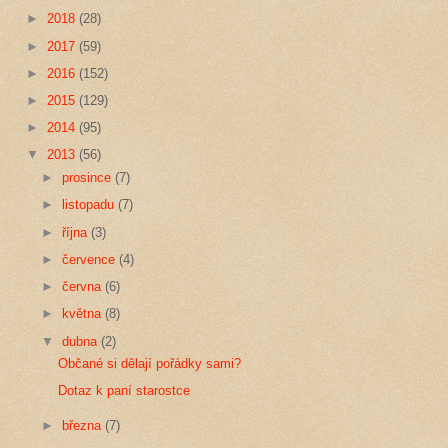
►
2018
(28)
►
2017
(59)
►
2016
(152)
►
2015
(129)
►
2014
(95)
▼
2013
(56)
►
prosince
(7)
►
listopadu
(7)
►
října
(3)
►
července
(4)
►
června
(6)
►
května
(8)
▼
dubna
(2)
Občané si dělají pořádky sami?
Dotaz k paní starostce
►
března
(7)