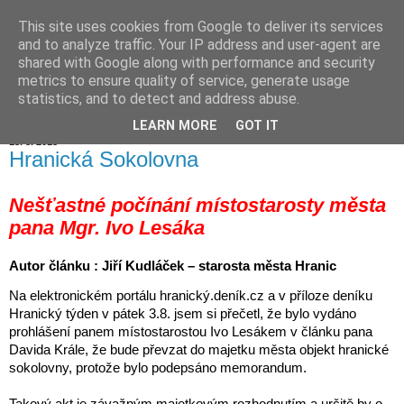
This site uses cookies from Google to deliver its services
Hranické listy
and to analyze traffic. Your IP address and user-agent are
shared with Google along with performance and security
metrics to ensure quality of service, generate usage
statistics, and to detect and address abuse.
▼
LEARN MORE
GOT IT
13. 8. 2018
Hranická Sokolovna
Nešťastné počínání místostarosty města
pana Mgr. Ivo Lesáka
Autor článku : Jiří Kudláček – starosta města Hranic
Na elektronickém portálu hranický.deník.cz a v příloze deníku
Hranický týden v pátek 3.8. jsem si přečetl, že bylo vydáno
prohlášení panem místostarostou Ivo Lesákem v článku pana
Davida Krále, že bude převzat do majetku města objekt hranické
sokolovny, protože bylo podepsáno memorandum.
Takový akt je závažným majetkovým rozhodnutím a určitě by o