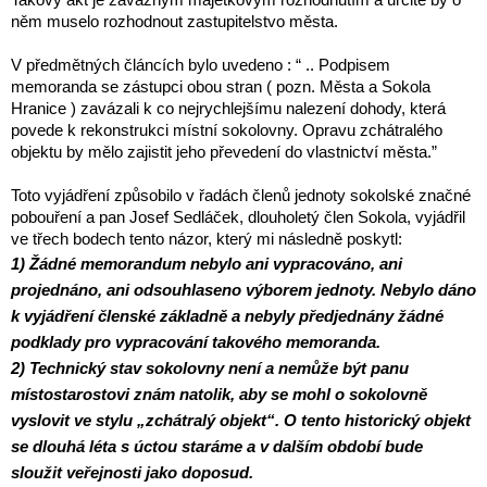
něm muselo rozhodnout zastupitelstvo města.
V předmětných článcích bylo uvedeno : “ .. Podpisem
memoranda se zástupci obou stran ( pozn. Města a Sokola
Hranice ) zavázali k co nejrychlejšímu nalezení dohody, která
povede k rekonstrukci místní sokolovny. Opravu zchátralého
objektu by mělo zajistit jeho převedení do vlastnictví města.”
Toto vyjádření způsobilo v řadách členů jednoty sokolské značné
pobouření a pan Josef Sedláček, dlouholetý člen Sokola, vyjádřil
ve třech bodech tento názor, který mi následně poskytl:
1) Žádné memorandum nebylo ani vypracováno, ani
projednáno, ani odsouhlaseno výborem jednoty. Nebylo dáno
k vyjádření členské základně a nebyly předjednány žádné
podklady pro vypracování takového memoranda.
2) Technický stav sokolovny není a nemůže být panu
místostarostovi znám natolik, aby se mohl o sokolovně
vyslovit ve stylu „zchátralý objekt“. O tento historický objekt
se dlouhá léta s úctou staráme a v dalším období bude
sloužit veřejnosti jako doposud.