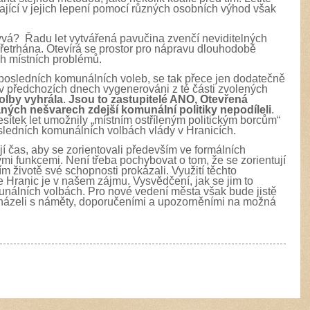
ající v jejich lepení pomocí různých osobních výhod však
ývá? Řadu let vytvářená pavučina zvenčí neviditelných
etrhána. Otevírá se prostor pro nápravu dlouhodobě
h místních problémů.
li posledních komunálních voleb, se tak přece jen dodatečně
i v předchozích dnech vygenerováni z té části zvolených
olby vyhrála
.
Jsou to zastupitelé ANO, Otevřená
vaných nešvarech zdejší komunální politiky nepodíleli
.
sítek let umožnily „místním ostříleným politickým borcům“
ledních komunálních volbách vlády v Hranicích.
jí čas, aby se zorientovali především ve formálních
ými funkcemi. Není třeba pochybovat o tom, že se zorientují
zím životě své schopnosti prokázali. Využití těchto
 Hranic je v našem zájmu. Vysvědčení, jak se jim to
omunálních volbách. Pro nové vedení města však bude jistě
cházeli s náměty, doporučeními a upozorněními na možná