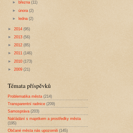
►
března
(11)
►
února
(2)
►
ledna
(2)
►
2014
(95)
►
2013
(56)
►
2012
(85)
►
2011
(146)
►
2010
(173)
►
2009
(21)
Témata příspěvků
Problematika města
(214)
Transparentní radnice
(209)
Samospráva
(203)
Nakládání s majetkem a prostředky města
(195)
Občané města nás upozornili
(145)