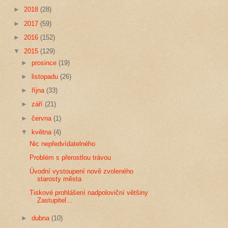
►
2018
(28)
►
2017
(59)
►
2016
(152)
▼
2015
(129)
►
prosince
(19)
►
listopadu
(26)
►
října
(33)
►
září
(21)
►
června
(1)
▼
května
(4)
Nic nepředvídatelného
Problém s přerostlou trávou
Úvodní vystoupení nově zvoleného
starosty města
Tiskové prohlášení nadpoloviční většiny
Zastupitel...
►
dubna
(10)