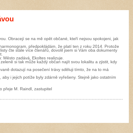
ávou
ou. Obracejí se na mě opět občané, kteří nejsou spokojeni, jak
 harmonogram, předpokládám, že platí ten z roku 2014. Protože
listy čte stále více čtenářů, dovolil jsem si Vám oba dokumenty
t.
 Město zadává, Ekoltes realizuje.
eně si tak může každý občan najít svou lokalitu a zjistit, kdy
aně dotazují na posečení trávy sděluji tímto, že na to má
aby i jejich potíže byly zdárně vyřešeny. Stejně jako ostatním
o přeje M. Raindl, zastupitel