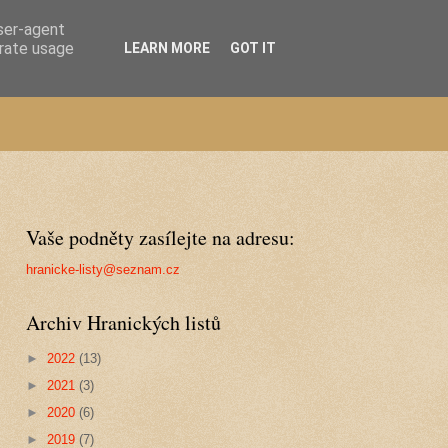
user-agent
erate usage
LEARN MORE
GOT IT
Vaše podněty zasílejte na adresu:
hranicke-listy@seznam.cz
Archiv Hranických listů
►
2022
(13)
►
2021
(3)
►
2020
(6)
►
2019
(7)