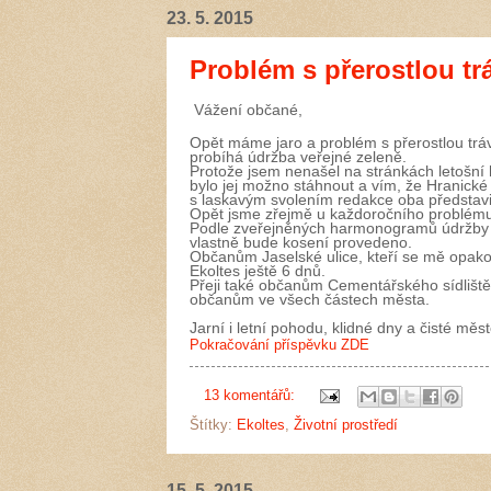
23. 5. 2015
Problém s přerostlou tr
Vážení občané,
Opět máme jaro a problém s přerostlou tráv
probíhá údržba veřejné zeleně.
Protože jsem nenašel na stránkách letošní
bylo jej možno stáhnout a vím, že Hranické 
s laskavým svolením redakce oba představi
Opět jsme zřejmě u každoročního problému:
Podle zveřejněných harmonogramů údržby zel
vlastně bude kosení provedeno.
Občanům Jaselské ulice, kteří se mě opakov
Ekoltes ještě 6 dnů.
Přeji také občanům Cementářského sídliště, 
občanům ve všech částech města.
Jarní i letní pohodu, klidné dny a čisté měst
Pokračování příspěvku ZDE
13 komentářů:
Štítky:
Ekoltes
,
Životní prostředí
15. 5. 2015