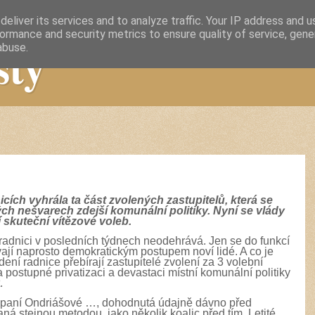
eliver its services and to analyze traffic. Your IP address and 
ormance and security metrics to ensure quality of service, gen
sty
abuse.
cích vyhrála ta část zvolených zastupitelů, která se
ých nešvarech zdejší komunální politiky. Nyní se vlády
í skuteční vítězové voleb.
radnici v posledních týdnech neodehrává. Jen se do funkcí
ávají naprosto demokratickým postupem noví lidé. A co je
ní radnice přebírají zastupitelé zvolení za 3 volební
a postupné privatizaci a devastaci místní komunální politiky
.
, paní Ondriášové …, dohodnutá údajně dávno před
á stejnou metodou, jako několik koalic před tím. Letité