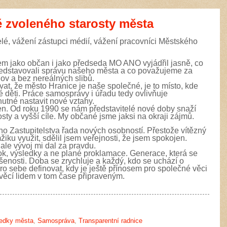
 zvoleného starosty města
vážení zástupci médií, vážení pracovníci Městského
ako občan i jako předseda MO ANO vyjádřil jasně, co
představovali správu našeho města a co považujeme za
slov a bez nereálných slibů.
vat, že město Hranice je naše společné, je to místo, kde
 děti. Práce samosprávy i úřadu tedy ovlivňuje
nutné nastavit nové vztahy.
n. Od roku 1990 se nám představitelé nové doby snaží
osty a vyšší cíle. My občané jsme jaksi na okraji zájmů.
stupitelstva řada nových osobností. Přestože vítězný
ku využit, sdělil jsem veřejnosti, že jsem spokojen.
, ale vývoj mi dal za pravdu.
ok, výsledky a ne plané proklamace. Generace, která se
kušenosti. Doba se zrychluje a každý, kdo se uchází o
o sebe definovat, kdy je ještě přínosem pro společné věci
 věcí lidem v tom čase připraveným.
ředky města
,
Samospráva
,
Transparentní radnice