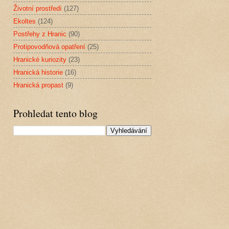
Životní prostředí
(127)
Ekoltes
(124)
Postřehy z Hranic
(90)
Protipovodňová opatření
(25)
Hranické kuriozity
(23)
Hranická historie
(16)
Hranická propast
(9)
Prohledat tento blog