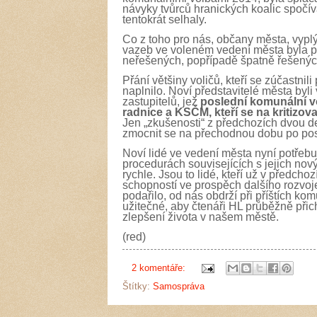
návyky tvůrců hranických koalic spočív
tentokrát selhaly.
Co z toho pro nás, občany města, vypl
vazeb ve voleném vedení města byla př
neřešených, popřípadě špatně řešenýc
Přání většiny voličů, kteří se zúčastni
naplnilo. Noví představitelé města byl
zastupitelů, jež
poslední komunální v
radnice a KSČM,
kteří se na kritizo
Jen „zkušenosti“ z předchozích dvou de
zmocnit se na přechodnou dobu po pos
Noví lidé ve vedení města nyní potřebu
procedurách souvisejících s jejich nov
rychle. Jsou to lidé, kteří už v předcho
schopností ve prospěch dalšího rozvoje
podařilo, od nás obdrží při příštích k
užitečné, aby čtenáři HL průběžně při
zlepšení života v našem městě.
(red)
2 komentáře:
Štítky:
Samospráva