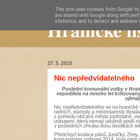
This site uses cookies from Google to d
are shared with Google along with perf
Hranické li
statistics, and to detect and address 
27. 5. 2015
Nic nepředvídatelného
Poslední komunální volby v Hrani
nepodílela na mnoho let kritizovan
ujímaj
Nic nepředvídatelného se na hranické 
radních, starosty a místostarosty dost
z pohledu občanů města podstatné, vede
uskupení, která nemají jakýkoli podíl n
v posledních zhruba dvou desítkách let
Předchozí koalice pánů Juračky, Zimy
komunálními volbami 2014, byla splácan