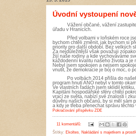
Úvodní vystoupení nově
Vážení občané, vážení zastupitelé, 
úřadu v Hranicích.
Před volbami v loňském roce jsem j
bychom chtěli změnit, jak bychom si 
priority pro další období. Bez velkých 
Za nejdůležitější však považuji zopako
žijí naše rodiny a kde vychováváme své
každodenní kvalitu našeho života a je 
Nebyl jsem spokojen a nejsem spokoje
vnutit, že demokracie je boj o moc, o p
Po volbách 2014 přišla do našeho Za
program hnutí ANO nebyl v tomto okamži
Ve vlastních řadách jsem sklidil kritiku
Kapitáni hospodářské sféry chtějí pokr
vrací ze světa, nabízí své znalosti i z
důvěru našich občanů, by si měl sám pr
a kdy je třeba přenechat správu těchto
Pokračování příspěvku ZDE
11 komentářů:
Štítky:
Ekoltes
,
Nakládání s majetkem a prost