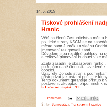
14. 5. 2015
Tiskové prohlášení nadp
Hranic
Většina členů Zastupitelstva města 
politické strany KSČM se na zasedá
města pana Juračku a slečnu Ondri
jmenovaní rezignovali sami.
Důvodem jsou rozdílné pohledy na sy
a celkové plánování budoucí vize mě
Zcela zásadní je obsazování funkcí
potřebám dané činnosti. Uvedené klub
opozici.
Uzavřely Dohodu stran s podmínkam
přistupovat jak ostatní politické kluby
Tento dokument garantuje přístup k
postavení, akceptaci připomínek k
Pokračování příspěvku ZDE
2 komentáře:
Štítky:
Samospráva
,
Transparentní radnice