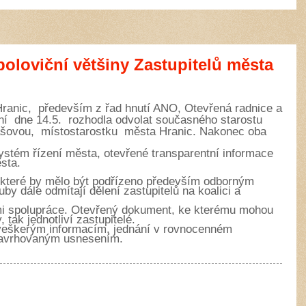
oloviční většiny Zastupitelů města
Hranic, především z řad hnutí ANO, Otevřená radnice a
ní dne 14.5. rozhodla odvolat současného starostu
ášovou, místostarostku města Hranic. Nakonec oba
stém řízení města, otevřené transparentní informace
sta.
, které by mělo být podřízeno především odborným
y dále odmítají dělení zastupitelů na koalici a
i spolupráce. Otevřený dokument, ke kterému mohou
, tak jednotliví zastupitelé.
 veškerým informacím, jednání v rovnocenném
 navrhovaným usnesením.