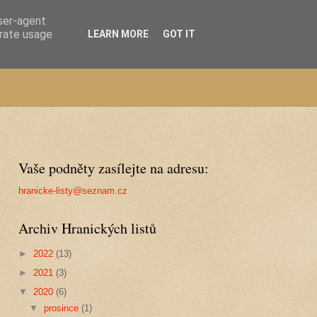
user-agent
erate usage
LEARN MORE
GOT IT
Vaše podněty zasílejte na adresu:
hranicke-listy@seznam.cz
Archiv Hranických listů
►
2022
(13)
►
2021
(3)
▼
2020
(6)
▼
prosince
(1)