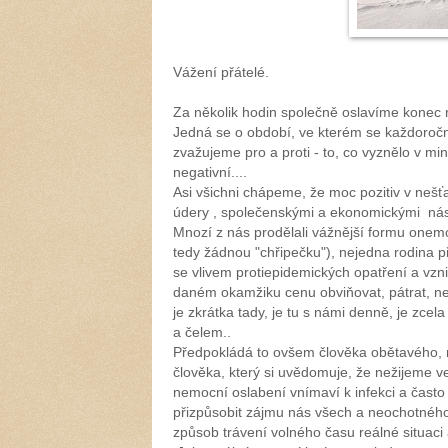
Vážení přátelé.
Za několik hodin společně oslavíme konec 
Jedná se o období, ve kterém se každoro
zvažujeme pro a proti - to, co vyznělo v mi
negativní....
Asi všichni chápeme, že moc pozitiv v neš
údery , společenskými a ekonomickými ná
Mnozí z nás prodělali vážnější formu onemo
tedy žádnou "chřipečku"), nejedna rodina př
se vlivem protiepidemických opatření a vzn
daném okamžiku cenu obviňovat, pátrat, ne
je zkrátka tady, je tu s námi denně, je zcel
a čelem..
Předpokládá to ovšem člověka obětavého,
člověka, který si uvědomuje, že nežijeme ve
nemocní oslabení vnímaví k infekci a čast
přizpůsobit zájmu nás všech a neochotného
způsob trávení volného času reálné situaci