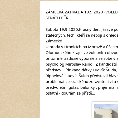
ZÁMECKÁ ZAHRADA 19.9.2020 -VOLEB
SENÁTU PČR
Sobota 19.9.2020.Krásný den, jásavé poč
statečných, těch, kteří se nebojí s ohled
Zámecké 
zahrady v Hranicích na Moravě a účastni
Olomouckého kraje  ve volebním obvodu 
přítomné tradičně výborně a se sobě vl
psycholog Miroslav Raindl. Z kandidátů
představil lídr kandidátky Ludvík Šulda,
Rippelová. Ludvík Šulda představil hlav
problematice krajského zdravotnictví a s
předvolební guláš, balónky , příjemná hude
ostatní - doufám že příště...