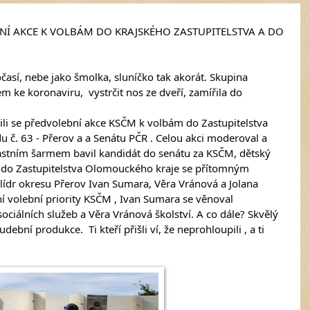
NÍ AKCE K VOLBÁM DO KRAJSKÉHO ZASTUPITELSTVA A DO 
así, nebe jako šmolka, sluníčko tak akorát. Skupina 
em ke koronaviru,  vystrčit nos ze dveří, zamířila do 
li se předvolební akce KSČM k volbám do Zastupitelstva 
č. 63 - Přerov a a Senátu PČR . Celou akci moderoval a 
astním šarmem bavil kandidát do senátu za KSČM, dětský 
 do Zastupitelstva Olomouckého kraje se přítomným 
 lídr okresu Přerov Ivan Sumara, Věra Vránová a Jolana 
ní volební priority KSČM , Ivan Sumara se věnoval 
ociálních služeb a Věra Vránová školství. A co dále? Skvělý 
bní produkce.  Ti kteří přišli ví, že neprohloupili , a ti 