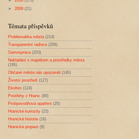
►
2010
(173)
►
2009
(21)
Témata příspěvků
Problematika města
(214)
Transparentní radnice
(209)
Samospráva
(203)
Nakládání s majetkem a prostředky města
(195)
Občané města nás upozornili
(145)
Životní prostředí
(127)
Ekoltes
(124)
Postřehy z Hranic
(90)
Protipovodňová opatření
(25)
Hranické kuriozity
(23)
Hranická historie
(16)
Hranická propast
(9)