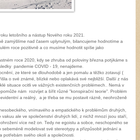
roku letošního a nástup Nového roku 2021.
čně zamýšlíme nad časem uplynulým, bilancujeme hodnotíme a
nulém roce pozitivně a co musíme hodnotit spíše jako
ťastném roce 2020, kdy se zhruba od poloviny března potýkáme s
sledky pandemie COVID - 19, nenajdeme.
cnění, ze které se dlouhodobě a jen pomalu a těžko zotavují (
išla o své známé, blízké nebo oplakává své nejbližší. Další z nás
iklé situace ocitli ve vážných existenčních problémech.. Nemá v
pomůže nám rozvíjet a šířit různé "konspirační teorie". Problém
a evidentní a reálný, a je třeba se mu postavit rázně, neohroženě
 nesobeckého, vnímavého a empatického k problémům druhých,
 vakuu ale ve společenství druhých lidí, z nichž mnozí jsou staří,
o ohrožení více než on. Tedy ne egoistu a sobce, neschopného se
 sebeméně modelovat své stereotypy a přizpůsobit jednání a
 a potřebám svého okolí a společnosti.