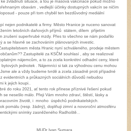
a ke zvládnutí situace, a tou je masová vakcinace pokud možno
k přehnaným obavám , vedlejší účinky dostupných vakcín se ničím
i doposud - pouze při tom chyběl ten bezdůvodný mediální
pí nejen podnikatelé a firmy. Město Hranice je nuceno sanovat
snížením letošních daňových příjmů státem, dílem přijetím
ším zrušení superhrubé mzdy. Přes to všechno se nám podařilo
aný a se hlavně se zachováním plánovaných investic.
 Zastupitelstvem města Hranic nyní schváleného, prodeje městem
 občanům?? Zastupitelé za KSČM souhlasí , aby se realizoval
voplatným nájemcům, a to za zcela konkrétní odhadní ceny, které
to bytových jednotek . Nájemníci si tak za výhodnou cenu mohou
. Jsme ale a vždy budeme tvrdě a zcela zásadně proti případné
í z evidentních a průkazných sociálních důvodů nebudou
i k jejich koupi..
ré do roku 2021, ať tento rok přinese příznivé řešení pokud
se nesešlo málo. Přeji Vám mnoho zdraví, štěstí, lásky a
pracovním životě, i mnoho úspěchů podnikatelských.
rok pomálu (resp. žádný), doplňuji zimní a novoroční atmosféru
tentickými snímky zasněženého Radhoště...
n Sumara