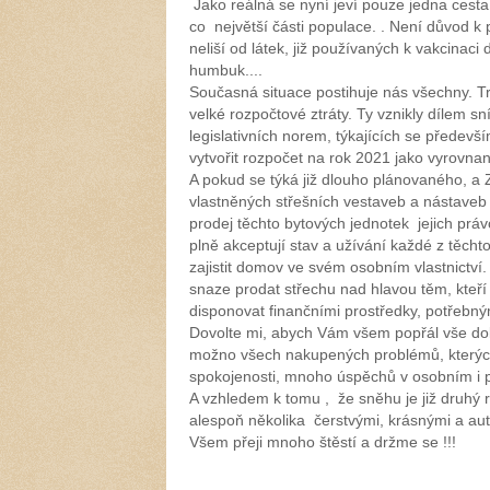
Jako reálná se nyní jeví pouze jedna cest
co největší části populace. . Není důvod 
neliší od látek, již používaných k vakcinac
humbuk....
Současná situace postihuje nás všechny. Tr
velké rozpočtové ztráty. Ty vznikly dílem 
legislativních norem, týkajících se předev
vytvořit rozpočet na rok 2021 jako vyrovn
A pokud se týká již dlouho plánovaného, a
vlastněných střešních vestaveb a nástaveb
prodej těchto bytových jednotek jejich prá
plně akceptují stav a užívání každé z těch
zajistit domov ve svém osobním vlastnictví
snaze prodat střechu nad hlavou těm, kteř
disponovat finančními prostředky, potřebným
Dovolte mi, abych Vám všem popřál vše dob
možno všech nakupených problémů, kterých 
spokojenosti, mnoho úspěchů v osobním i 
A vzhledem k tomu , že sněhu je již druhý 
alespoň několika čerstvými, krásnými a au
Všem přeji mnoho štěstí a držme se !!!
MUDr Iva