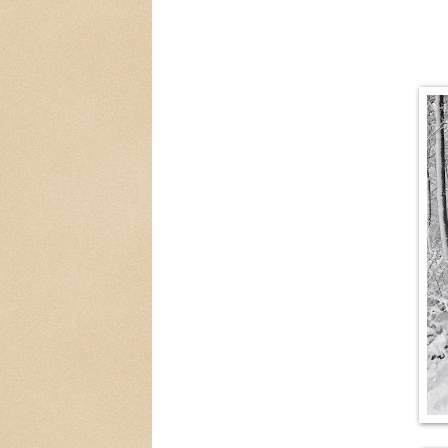
a MěR KSČ