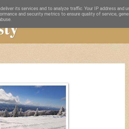
eliver its services and to analyze traffic. Your IP address and 
ormance and security metrics to ensure quality of service, gen
sty
abuse.