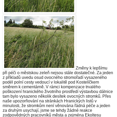
Změny k lepšímu
při péči o městskou zeleň nejsou stále dostatečné. Za jeden
z příkladů uvedu osud ovocného stromořadí vysazeného
podél polní cesty vedoucí v lokalitě pod Kostelíčkem
směrem k cementárně. V rámci kompenzace trvalého
poškození hranického životního prostředí výstavbou dálnice
tam bylo vysazeno několik desítek ovocných stromků. Přes
naše upozorňování na stránkách Hranických listů v
minulosti, že stromkům není věnována řádná péče a jeden
za druhým usychají, jsme se tehdy žádné reakce
zodpovědných pracovníků města a zejména Ekoltesu