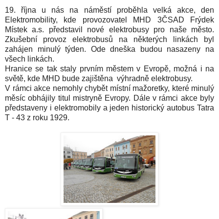
19. října u nás na náměstí proběhla velká akce, den
Elektromobility, kde provozovatel MHD 3ČSAD Frýdek
Místek a.s. představil nové elektrobusy pro naše město.
Zkušební provoz elektrobusů na některých linkách byl
zahájen minulý týden. Ode dneška budou nasazeny na
všech linkách.
Hranice se tak staly prvním městem v Evropě, možná i na
světě, kde MHD bude zajištěna výhradně elektrobusy.
V rámci akce nemohly chybět místní mažoretky, které minulý
měsíc obhájily titul mistryně Evropy. Dále v rámci akce byly
představeny i elektromobily a jeden historický autobus Tatra
T - 43 z roku 1929.