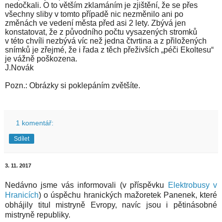
nedočkali. O to větším zklamáním je zjištění, že se přes
všechny sliby v tomto případě nic nezměnilo ani po
změnách ve vedení města před asi 2 lety. Zbývá jen
konstatovat, že z původního počtu vysazených stromků
v této chvíli nezbývá víc než jedna čtvrtina a z přiložených
snímků je zřejmé, že i řada z těch přeživších „péči Ekoltesu“
je vážně poškozena.
J.Novák
Pozn.: Obrázky si poklepáním zvětšíte.
1 komentář:
Sdílet
3. 11. 2017
Nedávno jsme vás informovali (v příspěvku
Elektrobusy v
Hranicích
) o úspěchu hranických mažoretek Panenek, které
obhájily titul mistryně Evropy, navíc jsou i pětinásobné
mistryně republiky.