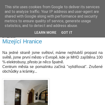
This site uses cookies from Google to deliver its services
Hranické listy
and to analyze traffic. Your IP address and user-agent are
shared with Google along with performance and security
metrics to ensure quality of service, generate usage
statistics, and to detect and address abuse.
▼
LEARN MORE
GOT IT
27. 11. 2017
Mizející Hranice
Na jedné straně jsme světoví, máme nejhlubší propast na
světě, jsme první město v Evropě, kde je MHD zajištěna 100
% elektrobusy, přesto je něco špatně.
Centrum města se pomalinku začíná "vylidňovat". Zrušené
obchůdky a krámky...