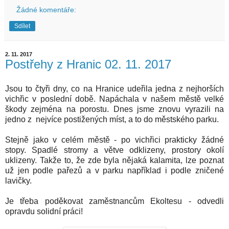
Žádné komentáře:
Sdílet
2. 11. 2017
Postřehy z Hranic 02. 11. 2017
Jsou to čtyři dny, co na Hranice udeřila jedna z nejhorších
vichřic v poslední době. Napáchala v našem městě velké
škody zejména na porostu. Dnes jsme znovu vyrazili na
jedno z nejvíce postižených míst, a to do městského parku.
Stejně jako v celém městě - po vichřici prakticky žádné
stopy. Spadlé stromy a větve odklizeny, prostory okolí
uklizeny. Takže to, že zde byla nějaká kalamita, lze poznat
už jen podle pařezů a v parku například i podle zničené
lavičky.
Je třeba poděkovat zaměstnancům Ekoltesu - odvedli
opravdu solidní práci!