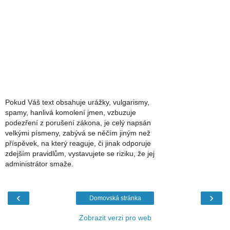
Pokud Váš text obsahuje urážky, vulgarismy,
spamy, hanlivá komolení jmen, vzbuzuje
podezření z porušení zákona, je celý napsán
velkými písmeny, zabývá se něčím jiným než
příspěvek, na který reaguje, či jinak odporuje
zdejším pravidlům, vystavujete se riziku, že jej
administrátor smaže.
‹
›
Domovská stránka
Zobrazit verzi pro web