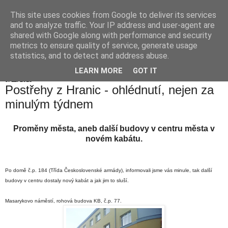
This site uses cookies from Google to deliver its services
Hranické listy
and to analyze traffic. Your IP address and user-agent are
shared with Google along with performance and security
metrics to ensure quality of service, generate usage
statistics, and to detect and address abuse.
▼
LEARN MORE
GOT IT
9. 11. 2015
Postřehy z Hranic - ohlédnutí, nejen za
minulým týdnem
Proměny města, aneb další budovy v centru města v
novém kabátu.
Po domě č.p. 184 (Třída Československé armády), informovali jsme vás minule, tak další
budovy v centru dostaly nový kabát a jak jim to sluší.
Masarykovo náměstí, rohová budova KB, č.p. 77.