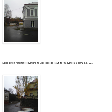
Další lampa veřejného osvětlení na ulici Teplická je až za křižovatkou u domu č.p. 231.