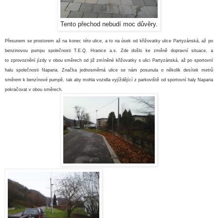
Tento přechod nebudí moc důvěry.
Přesunem se prostorem až na konec této ulice, a to na úsek od křižovatky ulice Partyzánská, až po
benzinovou pumpu společnosti T.E.Q. Hranice a.s. Zde došlo ke změně dopravní situace, a
to zprovoznění jízdy v obou směrech od již zmíněné křižovatky s ulici Partyzánská, až po sportovní
halu společnosti Naparia. Značka jednosměrná ulice se nám posunula o několik desítek metrů
směrem k benzínové pumpě, tak aby mohla vozidla vyjíždějící z parkoviště od sportovní haly Naparia
pokračovat v obou směrech
.