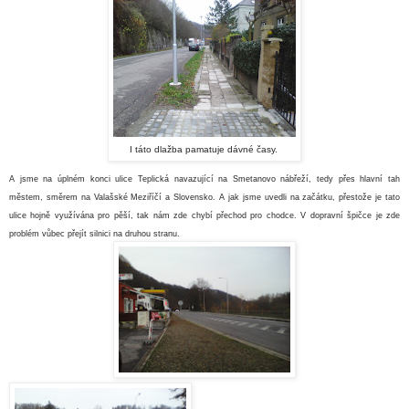
I táto dlažba pamatuje dávné časy.
A jsme na úplném konci ulice Teplická navazující na Smetanovo nábřeží, tedy přes hlavní tah
městem, směrem na Valašské Meziříčí a Slovensko. A jak jsme uvedli na začátku, přestože je tato
ulice hojně využívána pro pěší, tak nám zde chybí přechod pro chodce. V dopravní špičce je zde
problém vůbec přejít silnici na druhou stranu
.