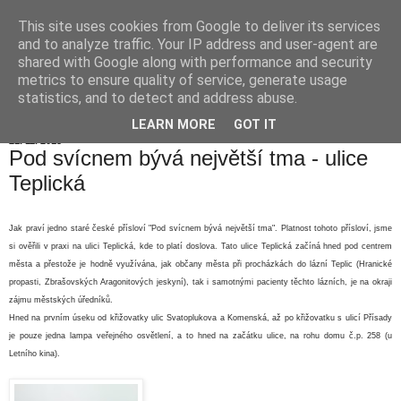
This site uses cookies from Google to deliver its services
Hranické listy
and to analyze traffic. Your IP address and user-agent are
shared with Google along with performance and security
metrics to ensure quality of service, generate usage
statistics, and to detect and address abuse.
▼
LEARN MORE
GOT IT
21. 11. 2015
Pod svícnem bývá největší tma - ulice
Teplická
Jak praví jedno staré české přísloví "Pod svícnem bývá největší tma". Platnost tohoto přísloví, jsme
si ověřili v praxi na ulici Teplická, kde to platí doslova. Tato ulice Teplická začíná hned pod centrem
města a přestože je hodně využívána, jak občany města při procházkách do lázní Teplic (Hranické
propasti, Zbrašovských Aragonitových jeskyní), tak i samotnými pacienty těchto lázních, je na okraji
zájmu městských úředníků
.
Hned na prvním úseku od křižovatky ulic Svatoplukova a Komenská, až po křižovatku s ulicí Přísady
je pouze jedna lampa veřejného osvětlení, a to hned n
a začátku ulice, na rohu domu č.p. 258 (u
Letního kina)
.