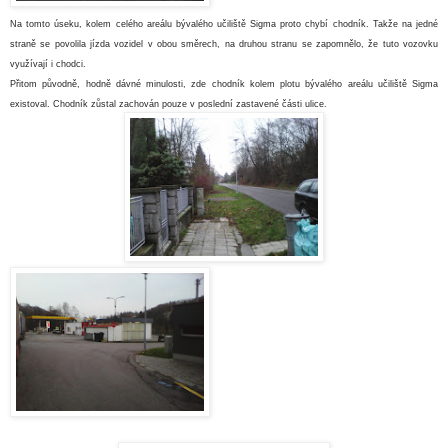
Na tomto úseku, kolem celého areálu bývalého učiliště Sigma proto chybí chodník. Takže na jedné
straně se povolila jízda vozidel v obou směrech, na druhou stranu se zapomnělo, že tuto vozovku
využívají i chodci.
Přitom původně, hodně dávné minulosti, zde chodník kolem plotu bývalého areálu učiliště Sigma
existoval. Chodník zůstal zachován pouze v poslední zastavené části ulice
.