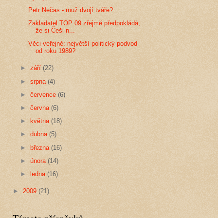
Petr Nečas - muž dvojí tváře?
Zakladatel TOP 09 zřejmě předpokládá,
že si Češi n...
Věci veřejné: největší politický podvod
od roku 1989?
►
září
(22)
►
srpna
(4)
►
července
(6)
►
června
(6)
►
května
(18)
►
dubna
(5)
►
března
(16)
►
února
(14)
►
ledna
(16)
►
2009
(21)