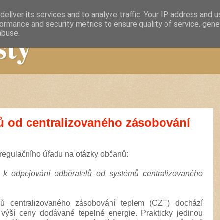
eliver its services and to analyze traffic. Your IP address and 
ormance and security metrics to ensure quality of service, gen
sty
abuse.
ů od centralizovaného zásobování
regulačního úřadu na otázky občanů:
 k odpojování odběratelů od systémů centralizovaného
ů centralizovaného zásobování teplem (CZT) dochází
výší ceny dodávané tepelné energie. Prakticky jedinou