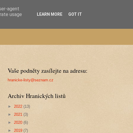
user-agent
erate usage
LEARN MORE
GOT IT
Vaše podněty zasílejte na adresu:
hranicke-listy@seznam.cz
Archiv Hranických listů
►
2022
(13)
►
2021
(3)
►
2020
(6)
►
2019
(7)