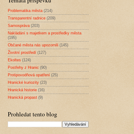
Témata příspěvků
Problematika města
(214)
Transparentní radnice
(209)
Samospráva
(203)
Nakládání s majetkem a prostředky města
(195)
Občané města nás upozornili
(145)
Životní prostředí
(127)
Ekoltes
(124)
Postřehy z Hranic
(90)
Protipovodňová opatření
(25)
Hranické kuriozity
(23)
Hranická historie
(16)
Hranická propast
(9)
Prohledat tento blog