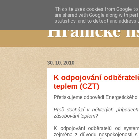
This site uses cookies from Google to d
are shared with Google along with perf
Hranické li
statistics, and to detect and address 
30. 10. 2010
K odpojování odběratel
teplem (CZT)
Přetiskujeme odpovědi Energetického 
Proč dochází v některých případech
zásobování teplem?
K odpojování odběratelů od systém
zejména z důvodu nespokojenosti s 