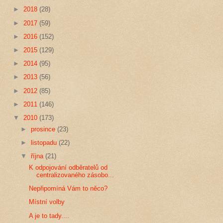
►
2018
(28)
►
2017
(59)
►
2016
(152)
►
2015
(129)
►
2014
(95)
►
2013
(56)
►
2012
(85)
►
2011
(146)
▼
2010
(173)
►
prosince
(23)
►
listopadu
(22)
▼
října
(21)
K odpojování odběratelů od
centralizovaného zásobo...
Nepřipomíná Vám to něco?
Místní volby
A je to tady....