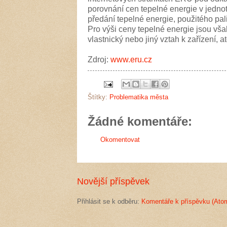
porovnání cen tepelné energie v jednot
předání tepelné energie, použitého pal
Pro výši ceny tepelné energie jsou však
vlastnický nebo jiný vztah k zařízení, at
Zdroj:
www.eru.cz
Štítky:
Problematika města
Žádné komentáře:
Okomentovat
Novější příspěvek
Přihlásit se k odběru:
Komentáře k příspěvku (Ato