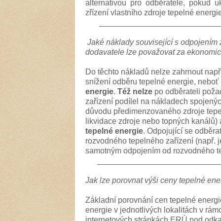
alternativou pro odběratele, pokud 
zřízení vlastního zdroje tepelné energi
___________________________
Jaké náklady související s odpojením 
dodavatele lze považovat za ekonomic
Do těchto nákladů nelze zahrnout nap
snížení odběru tepelné energie, neboť
energie
.
Též nelze
po odběrateli poža
zařízení podílel na nákladech spojenýc
důvodu předimenzovaného zdroje tepel
likvidace zdroje nebo topných kanálů)
tepelné energie
. Odpojující se odběr
rozvodného tepelného zařízení (např. 
samotným odpojením od rozvodného te
___________________________
Jak lze porovnat výši ceny tepelné ene
Základní porovnání cen tepelné energi
energie v jednotlivých lokalitách v rá
internetových stránkách ERÚ pod odkaz