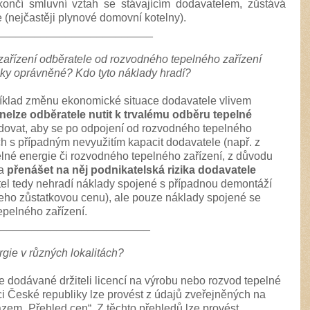
ukončí smluvní vztah se stávajícím dodavatelem, zůstává
e (nejčastěji plynové domovní kotelny).
_________________________
zařízení odběratele od rozvodného tepelného zařízení
ky oprávněné? Kdo tyto náklady hradí?
říklad změnu ekonomické situace dodavatele vlivem
nelze odběratele nutit k trvalému odběru tepelné
dovat, aby se po odpojení od rozvodného tepelného
h s případným nevyužitím kapacit dodavatele (např. z
né energie či rozvodného tepelného zařízení, z důvodu
 a
přenášet na něj podnikatelská rizika dodavatele
atel tedy nehradí náklady spojené s případnou demontáží
jeho zůstatkovou cenu), ale pouze náklady spojené se
pelného zařízení.
_________________________
rgie v různých lokalitách?
e dodávané držiteli licencí na výrobu nebo rozvod tepelné
mci České republiky lze provést z údajů zveřejněných na
em „Přehled cen“. Z těchto přehledů lze provést