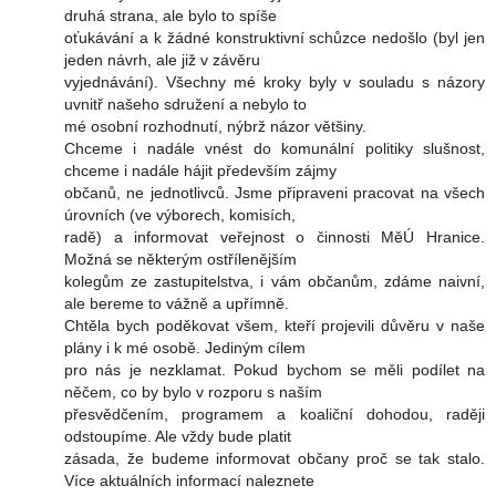
druhá strana, ale bylo to spíše
oťukávání a k žádné konstruktivní schůzce nedošlo (byl jen
jeden návrh, ale již v závěru
vyjednávání). Všechny mé kroky byly v souladu s názory
uvnitř našeho sdružení a nebylo to
mé osobní rozhodnutí, nýbrž názor většiny.
Chceme i nadále vnést do komunální politiky slušnost,
chceme i nadále hájit především zájmy
občanů, ne jednotlivců. Jsme připraveni pracovat na všech
úrovních (ve výborech, komisích,
radě) a informovat veřejnost o činnosti MěÚ Hranice.
Možná se některým ostřílenějším
kolegům ze zastupitelstva, i vám občanům, zdáme naivní,
ale bereme to vážně a upřímně.
Chtěla bych poděkovat všem, kteří projevili důvěru v naše
plány i k mé osobě. Jediným cílem
pro nás je nezklamat. Pokud bychom se měli podílet na
něčem, co by bylo v rozporu s naším
přesvědčením, programem a koaliční dohodou, raději
odstoupíme. Ale vždy bude platit
zásada, že budeme informovat občany proč se tak stalo.
Více aktuálních informací naleznete