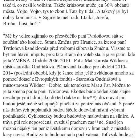
také ti, co nešli k volbám. Takže kritizovat může jen 36% občanů
města. Vojto, Vojto, tys to zkonil. Tata by ti dal. A takový jsi byl
dobrý komunista. V Sigmě tě měli rádi. I Jarka, Josefa,
Broňu...hoši, hoši."
"Mě by velice zajímalo co přesvědčilo paní Tvrdoňovou stát se
součástí této koalice. Strana Změna pro Hranice, za kterou paní
Tvrdoňová kandidovala před volbami slibovala Změnu. Vlastně to
byl ten hlavní impuls, proč tato strana do voleb šla. a já se ptám, kde
je ta ZMĚNA. Období 2006-2010 - Pat a Mat starosta Wildner a
místostarostka Ondriášová. Plánovaná koalice pro období 2010-
2014 (poslední období, kdy je šance toho ještě zvládnout mnoho za
pomocí dotací z Evropských fondů) - Starostka Ondriášová a
místostarosta Wildner - Dobře, tak tentokráte Mat a Pat. Možná to
je ta změna podle paní Tvrdoňové. Ekoltes bude veden stále stejně
neschopnými lidmi jako do ted (takže na hov**), dozoravat jim
budou ještě méně schopnější pinčlíci za peníze nás občanů. S peněz
nás daňových poplatníků budou štědře dotování místní vybraní
podnikatelé. Cyklostezky budou budovány malováním na silnice. A
tráva půl rok neposečená, ovzduší prachem zas**né. Snad jen
možná nějaký ten peníz Dětskému domovu v hranicích z městské
kasy navíc. Budiž za to budoucí rada pochválena. Toť však bude asi