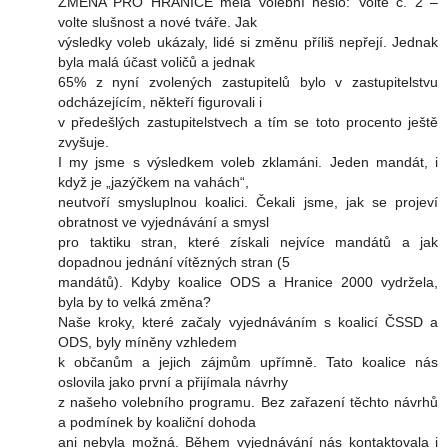
ZMĚNA PRO HRANICE měla volební heslo: Volte č. 2 –
volte slušnost a nové tváře. Jak
výsledky voleb ukázaly, lidé si změnu příliš nepřejí. Jednak
byla malá účast voličů a jednak
65% z nyní zvolených zastupitelů bylo v zastupitelstvu
odcházejícím, někteří figurovali i
v předešlých zastupitelstvech a tím se toto procento ještě
zvyšuje.
I my jsme s výsledkem voleb zklamáni. Jeden mandát, i
když je „jazýčkem na vahách“,
neutvoří smysluplnou koalici. Čekali jsme, jak se projeví
obratnost ve vyjednávání a smysl
pro taktiku stran, které získali nejvíce mandátů a jak
dopadnou jednání vítězných stran (5
mandátů). Kdyby koalice ODS a Hranice 2000 vydržela,
byla by to velká změna?
Naše kroky, které začaly vyjednáváním s koalicí ČSSD a
ODS, byly míněny vzhledem
k občanům a jejich zájmům upřímně. Tato koalice nás
oslovila jako první a přijímala návrhy
z našeho volebního programu. Bez zařazení těchto návrhů
a podmínek by koaliční dohoda
ani nebyla možná. Během vyjednávání nás kontaktovala i