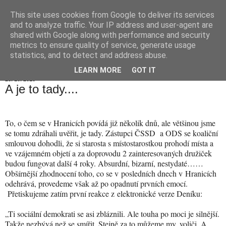
This site uses cookies from Google to deliver its services
Hranické listy
and to analyze traffic. Your IP address and user-agent are
shared with Google along with performance and security
metrics to ensure quality of service, generate usage
statistics, and to detect and address abuse.
▼
LEARN MORE
GOT IT
28. 10. 2010
A je to tady....
To, o čem se v Hranicích povídá již několik dnů, ale většinou jsme
se tomu zdráhali uvěřit, je tady. Zástupci ČSSD a ODS se koaliční
smlouvou dohodli, že si starosta s místostarostkou prohodí místa a
ve vzájemném objetí a za doprovodu 2 zainteresovaných družiček
budou fungovat další 4 roky. Absurdní, bizarní, nestydaté……
Obšírnější zhodnocení toho, co se v posledních dnech v Hranicích
odehrává, provedeme však až po opadnutí prvních emocí.
Přetiskujeme zatím první reakce z elektronické verze Deníku:
„Ti sociální demokrati se asi zbláznili. Ale touha po moci je silnější.
Takže nezbývá než se smířit. Stejně za to můžeme my, voliči. A