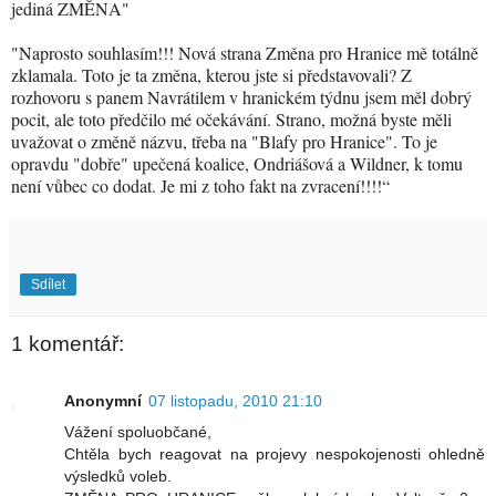
jediná ZMĚNA"
"Naprosto souhlasím!!! Nová strana Změna pro Hranice mě totálně
zklamala. Toto je ta změna, kterou jste si představovali? Z
rozhovoru s panem Navrátilem v hranickém týdnu jsem měl dobrý
pocit, ale toto předčilo mé očekávání. Strano, možná byste měli
uvažovat o změně názvu, třeba na "Blafy pro Hranice". To je
opravdu "dobře" upečená koalice, Ondriášová a Wildner, k tomu
není vůbec co dodat. Je mi z toho fakt na zvracení!!!!“
Sdílet
1 komentář:
Anonymní
07 listopadu, 2010 21:10
Vážení spoluobčané,
Chtěla bych reagovat na projevy nespokojenosti ohledně
výsledků voleb.