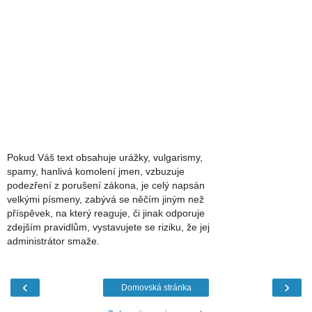
Pokud Váš text obsahuje urážky, vulgarismy,
spamy, hanlivá komolení jmen, vzbuzuje
podezření z porušení zákona, je celý napsán
velkými písmeny, zabývá se něčím jiným než
příspěvek, na který reaguje, či jinak odporuje
zdejším pravidlům, vystavujete se riziku, že jej
administrátor smaže.
‹
›
Domovská stránka