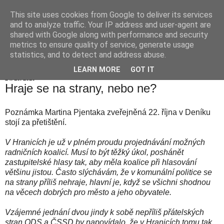
This site uses cookies from Google to deliver its services
Hranické listy
and to analyze traffic. Your IP address and user-agent are
shared with Google along with performance and security
metrics to ensure quality of service, generate usage
statistics, and to detect and address abuse.
▼
LEARN MORE
GOT IT
24. 10. 2010
Hraje se na strany, nebo ne?
Poznámka Martina Pjentaka zveřejněná 22. října v Deníku
stojí za přetištění.
V Hranicích je už v plném proudu projednávání možných
radničních koalicí. Musí to být těžký úkol, poshánět
zastupitelské hlasy tak, aby měla koalice při hlasování
většinu jistou. Často slýchávám, že v komunální politice se
na strany příliš nehraje, hlavní je, když se všichni shodnou
na věcech dobrých pro město a jeho obyvatele.
Vzájemné jednání dvou jindy k sobě nepříliš přátelských
stran ODS a ČSSD by napovídalo, že v Hranicích tomu tak