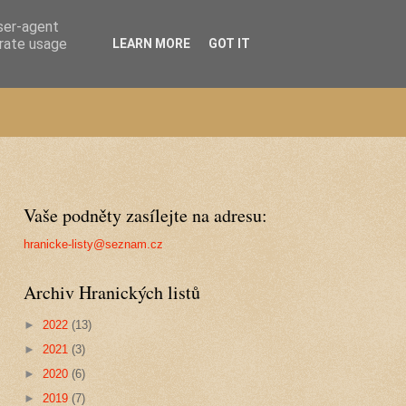
user-agent
erate usage
LEARN MORE
GOT IT
Vaše podněty zasílejte na adresu:
hranicke-listy@seznam.cz
Archiv Hranických listů
►
2022
(13)
►
2021
(3)
►
2020
(6)
►
2019
(7)