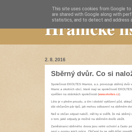
This site uses cookies from Google to d
are shared with Google along with perf
Hranické li
statistics, and to detect and address 
2. 8. 2016
Sběrný dvůr. Co si naloží
Společnost EKOLTES Hranice, a.s. provozuje sběrný dvůr
Hranic a okolních obcí, které mají se společností EKOLTES 
vyvěšen na stránkách společnosti (
www.ekoltes.cz
).
Léto je v plném proudu, a tím i období vyklízení půd, skle
dát občanům pár tipů, jak mohou odbavení na sběrném dvoř
Než si občan odpad naloží, měl by si ověřit, že má sběrný 
o tom, jaké odpady je možné na sběrném dvoře uložit.
Zaměstnanci sběrného dvora jsou velmi ochotní a často p
není v popisu jejich práce. Občané by se měli držet pravidla,