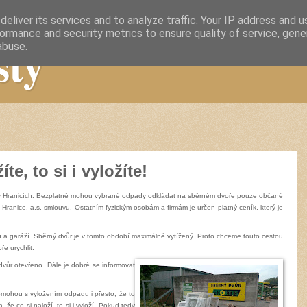
eliver its services and to analyze traffic. Your IP address and 
ormance and security metrics to ensure quality of service, gen
sty
abuse.
te, to si i vyložíte!
 v Hranicích. Bezplatně mohou vybrané odpady odkládat na sběrném dvoře pouze občané
Hranice, a.s. smlouvu. Ostatním fyzickým osobám a firmám je určen platný ceník, který je
pů a garáží. Sběrný dvůr je v tomto období maximálně vytížený. Proto chceme touto cestou
e urychlit.
dvůr otevřeno. Dále je dobré se informovat
omohou s vyložením odpadu i přesto, že to
 že co si naloží, to si i vyloží. Pokud tedy