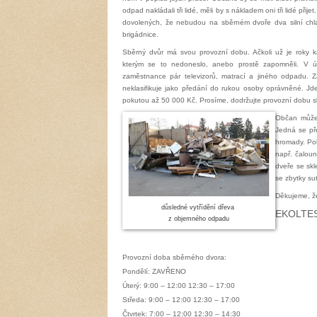
odpad nakládali tři lidé, měli by s nákladem oni tři lidé při
dovolených, že nebudou na sběrném dvoře dva silní chla
brigádnice.
Sběrný dvůr má svou provozní dobu. Ačkoli už je roky ka
kterým se to nedoneslo, anebo prostě zapomněli. V 
zaměstnance pár televizorů, matrací a jiného odpadu.
neklasifikuje jako předání do rukou osoby oprávněné. Jd
pokutou až 50 000 Kč. Prosíme, dodržujte provozní dobu 
Občan může 
Jedná se pře
hromady. Pol
např. čaloun
dveře se sk
se zbytky su
Děkujeme, ž
důsledné vytřídění dřeva
EKOLTES 
z objemného odpadu
Provozní doba sběrného dvora:
Pondělí: ZAVŘENO
Úterý: 9:00 – 12:00 12:30 – 17:00
Středa: 9:00 – 12:00 12:30 – 17:00
Čtvrtek: 7:00 – 12:00 12:30 – 14:30