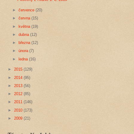
►
července
(20)
►
června
(15)
►
května
(19)
►
dubna
(12)
►
března
(12)
►
února
(7)
►
ledna
(16)
►
2015
(129)
►
2014
(95)
►
2013
(56)
►
2012
(85)
►
2011
(146)
►
2010
(173)
►
2009
(21)