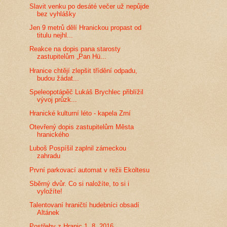
Slavit venku po desáté večer už nepůjde
bez vyhlášky
Jen 9 metrů dělí Hranickou propast od
titulu nejhl...
Reakce na dopis pana starosty
zastupitelům „Pan Hü...
Hranice chtějí zlepšit třídění odpadu,
budou žádat...
Speleopotápěč Lukáš Brychlec přiblížil
vývoj průzk...
Hranické kulturní léto - kapela Zrní
Otevřený dopis zastupitelům Města
hranického
Luboš Pospíšil zaplnil zámeckou
zahradu
První parkovací automat v režii Ekoltesu
Sběrný dvůr. Co si naložíte, to si i
vyložíte!
Talentovaní hraničtí hudebníci obsadí
Altánek
Postřehy z Hranic 1. 8. 2016