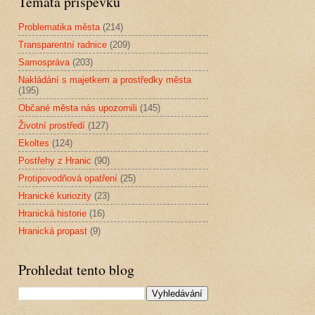
Témata příspěvků
Problematika města
(214)
Transparentní radnice
(209)
Samospráva
(203)
Nakládání s majetkem a prostředky města
(195)
Občané města nás upozornili
(145)
Životní prostředí
(127)
Ekoltes
(124)
Postřehy z Hranic
(90)
Protipovodňová opatření
(25)
Hranické kuriozity
(23)
Hranická historie
(16)
Hranická propast
(9)
Prohledat tento blog