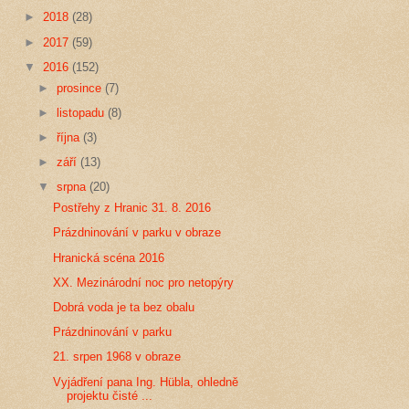
►
2018
(28)
►
2017
(59)
▼
2016
(152)
►
prosince
(7)
►
listopadu
(8)
►
října
(3)
►
září
(13)
▼
srpna
(20)
Postřehy z Hranic 31. 8. 2016
Prázdninování v parku v obraze
Hranická scéna 2016
XX. Mezinárodní noc pro netopýry
Dobrá voda je ta bez obalu
Prázdninování v parku
21. srpen 1968 v obraze
Vyjádření pana Ing. Hübla, ohledně
projektu čisté ...