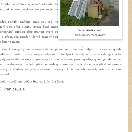
jet. Snadno se může stát, zvlášť teď v období
pi, jak je tomu zvykem, ale pouze jedna
ždé pondělí zavřeno, stále jsou lidé, ke
úterý pak před branou dvora čeká naše
černá skládka před
 Zanechání odpadu před branou dvora se
areálem
sběrného dvora
e o přestupek založení černé skládky pod
sběrného dvora.
zkrátit svůj pobyt na sběrném dvoře, pokud už doma svůj odpad dostatečně vytřídí.
devším o železo a jiné kovy a polystyren, obě tyto komodity se obtížně vybírají z velké
ystyren se drolí a kovy propadávají na dno. Zdržením jsou i výrobky vyžadující demontáž
ění na dřevěných židlích, plastové sedáky z kovových židlí, dřevěná a plastová okna a
leněnými tabulemi, nábytek s masivním železným kováním nebo zrcadly, železné zárubně
ti apod.
e nám pomáháte udržet Hranice krásné a čisté
.
Hranice, a.s.