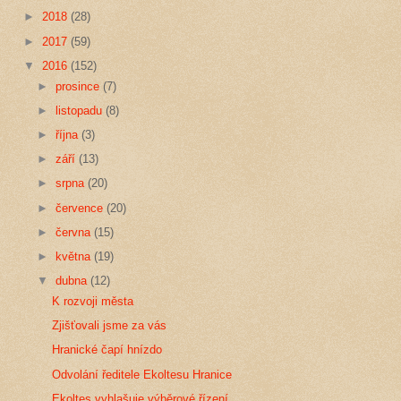
►
2018
(28)
►
2017
(59)
▼
2016
(152)
►
prosince
(7)
►
listopadu
(8)
►
října
(3)
►
září
(13)
►
srpna
(20)
►
července
(20)
►
června
(15)
►
května
(19)
▼
dubna
(12)
K rozvoji města
Zjišťovali jsme za vás
Hranické čapí hnízdo
Odvolání ředitele Ekoltesu Hranice
Ekoltes vyhlašuje výběrové řízení