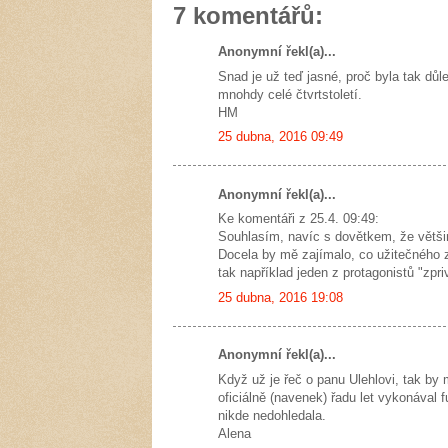
7 komentářů:
Anonymní řekl(a)...
Snad je už teď jasné, proč byla tak důl
mnohdy celé čtvrtstoletí.
HM
25 dubna, 2016 09:49
Anonymní řekl(a)...
Ke komentáři z 25.4. 09:49:
Souhlasím, navíc s dovětkem, že většin
Docela by mě zajímalo, co užitečného za
tak například jeden z protagonistů "zp
25 dubna, 2016 19:08
Anonymní řekl(a)...
Když už je řeč o panu Ulehlovi, tak by
oficiálně (navenek) řadu let vykonával
nikde nedohledala.
Alena