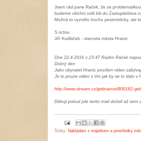
Jsem rád pane Raček, že se problematikou r
budeme všichni volit lidi do Zastupitelstv
Možná to vyznělo trochu pesimisticky, ale 
S úctou
Jiří Kudláček - starosta města Hranic
Dne 22.4.2016 v 23:47 Radim Raček napsal
Dobrý den
Jako obyvatel Hranic posílám video zabývaj
Je to pouze video s tím jak by se to dalo v 
http://www.stream.cz/gebrianvs/800182-gebr
Děkuji pokud jste tento mail dočetl až sem a
Štítky:
Nakládání s majetkem a prostředky mě