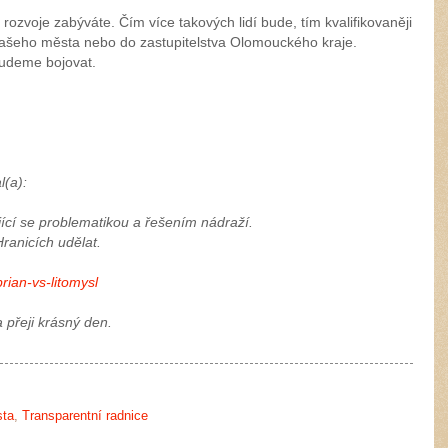
ozvoje zabýváte. Čím více takových lidí bude, tím kvalifikovaněji
a našeho města nebo do zastupitelstva Olomouckého kraje.
budeme bojovat.
(a):
ící se problematikou a řešením nádraží.
Hranicích udělat.
ian-vs-litomysl
 přeji krásný den.
sta
,
Transparentní radnice