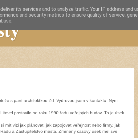
eliver its services and to analyze traffic. Your IP address and 
ormance and security metrics to ensure quality of service, gen
sty
abuse.
otože s paní architektkou Zd. Vydrovou jsem v kontaktu. Nyní
Litovel postavilo od roku 1990 řadu veřejných budov. To je úsek
 mít vizi jak plánovat, jak zapojovat veřejnost nebo firmy, jak
t Radu a Zastupitelstvo města. Zmíněný časový úsek měl své