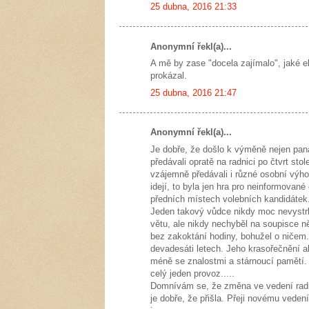
25 dubna, 2016 21:33
Anonymní řekl(a)...
A mě by zase "docela zajímalo", jaké 
prokázal.
25 dubna, 2016 21:47
Anonymní řekl(a)...
Je dobře, že došlo k výměně nejen pana 
předávali opratě na radnici po čtvrt sto
vzájemně předávali i různé osobní výho
idejí, to byla jen hra pro neinformovan
předních místech volebních kandidátek
Jeden takový vůdce nikdy moc nevystrk
větu, ale nikdy nechyběl na soupisce 
bez zakoktání hodiny, bohužel o ničem. 
devadesáti letech. Jeho krasořečnění a
méně se znalostmi a stárnoucí pamětí. J
celý jeden provoz.....
Domnívám se, že změna ve vedení radni
je dobře, že přišla. Přeji novému vede