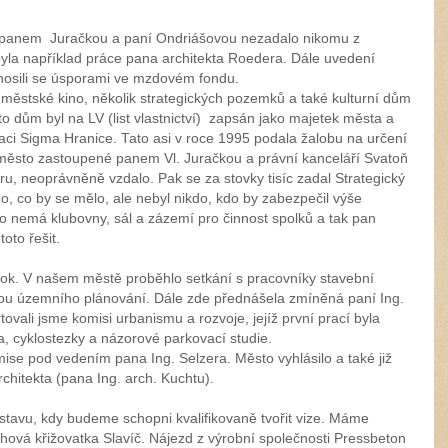
 panem Juračkou a paní Ondriášovou nezadalo nikomu z
byla například práce pana architekta Roedera. Dále uvedení
onosili se úsporami ve mzdovém fondu.
 městské kino, několik strategických pozemků a také kulturní dům
 dům byl na LV (list vlastnictví) zapsán jako majetek města a
ci Sigma Hranice. Tato asi v roce 1995 podala žalobu na určení
a město zastoupené panem Vl. Juračkou a právní kanceláří Svatoň
u, neoprávněně vzdalo. Pak se za stovky tisíc zadal Strategický
o, co by se mělo, ale nebyl nikdo, kdo by zabezpečil výše
to nemá klubovny, sál a zázemí pro činnost spolků a tak pan
oto řešit.
 rok. V našem městě proběhlo setkání s pracovníky stavební
ikou územního plánování. Dále zde přednášela zmíněná paní Ing.
rtovali jsme komisi urbanismu a rozvoje, jejíž první prací byla
a, cyklostezky a názorové parkovací studie.
mise pod vedením pana Ing. Selzera. Město vyhlásilo a také již
chitekta (pana Ing. arch. Kuchtu).
o stavu, kdy budeme schopni kvalifikovaně tvořit vize. Máme
hová křižovatka Slavíč. Nájezd z výrobní společnosti Pressbeton