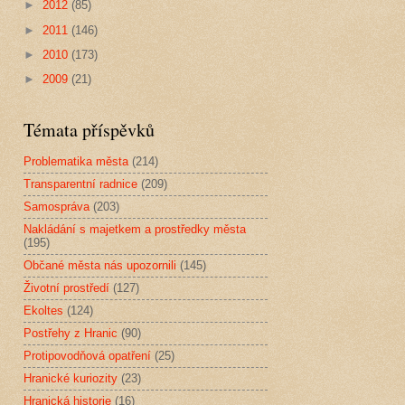
►
2012
(85)
►
2011
(146)
►
2010
(173)
►
2009
(21)
Témata příspěvků
Problematika města
(214)
Transparentní radnice
(209)
Samospráva
(203)
Nakládání s majetkem a prostředky města
(195)
Občané města nás upozornili
(145)
Životní prostředí
(127)
Ekoltes
(124)
Postřehy z Hranic
(90)
Protipovodňová opatření
(25)
Hranické kuriozity
(23)
Hranická historie
(16)