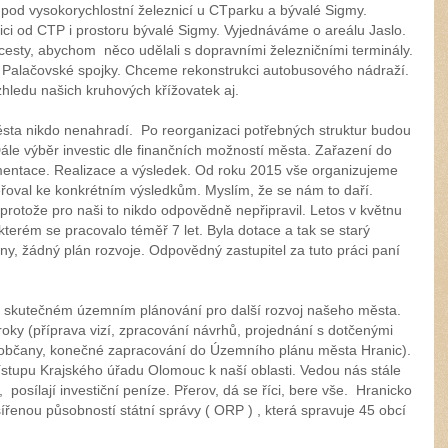
ů pod vysokorychlostní železnicí u CTparku a bývalé Sigmy.
ci od CTP i prostoru bývalé Sigmy. Vyjednáváme o areálu Jaslo.
cesty, abychom něco udělali s dopravními železničními terminály.
Palačovské spojky. Chceme rekonstrukci autobusového nádraží.
zhledu našich kruhových křížovatek aj.
města nikdo nenahradí. Po reorganizaci potřebných struktur budou
Dále výběr investic dle finančních možností města. Zařazení do
mentace. Realizace a výsledek. Od roku 2015 vše organizujeme
řoval ke konkrétním výsledkům. Myslím, že se nám to daří.
protože pro naši to nikdo odpovědně nepřipravil. Letos v květnu
terém se pracovalo téměř 7 let. Byla dotace a tak se starý
ny, žádný plán rozvoje. Odpovědný zastupitel za tuto práci paní
a skutečném územním plánování pro další rozvoj našeho města.
oky (příprava vizí, zpracování návrhů, projednání s dotčenými
s občany, konečné zapracování do Územního plánu města Hranic).
ístupu Krajského úřadu Olomouc k naší oblasti. Vedou nás stále
posílají investiční peníze. Přerov, dá se říci, bere vše. Hranicko
ířenou působností státní správy ( ORP ) , která spravuje 45 obcí