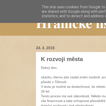
This site uses cookies from Google to d
are shared with Google along with perf
Hranické li
statistics, and to detect and address 
24. 4. 2016
K rozvoji města
Dobrý den,
ukázku, kterou jste zaslal znám osobně, pr
působí v Tišnově.
V textu je možné se doslechnout, že město 
26 let.
Tento proces má své zákonitosti. Někdo musí
vše financovat a také schopnost přesvědči
dotační možnosti i jiné předpoklady.