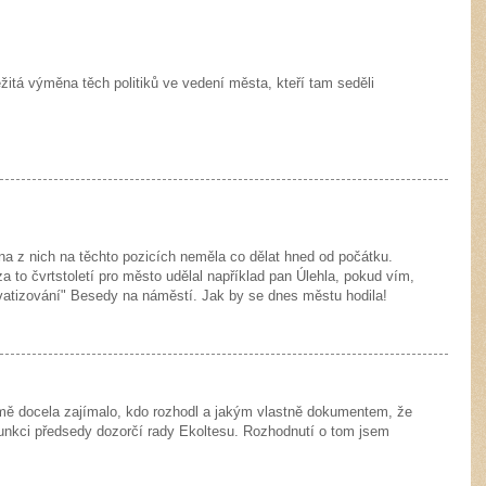
ežitá výměna těch politiků ve vedení města, kteří tam seděli
a z nich na těchto pozicích neměla co dělat hned od počátku.
 to čvrtstoletí pro město udělal například pan Úlehla, pokud vím,
rivatizování" Besedy na náměstí. Jak by se dnes městu hodila!
 mě docela zajímalo, kdo rozhodl a jakým vlastně dokumentem, že
 funkci předsedy dozorčí rady Ekoltesu. Rozhodnutí o tom jsem