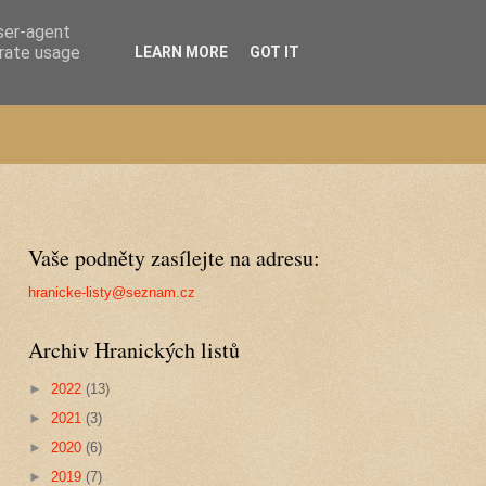
user-agent
erate usage
LEARN MORE
GOT IT
Vaše podněty zasílejte na adresu:
hranicke-listy@seznam.cz
Archiv Hranických listů
►
2022
(13)
►
2021
(3)
►
2020
(6)
►
2019
(7)