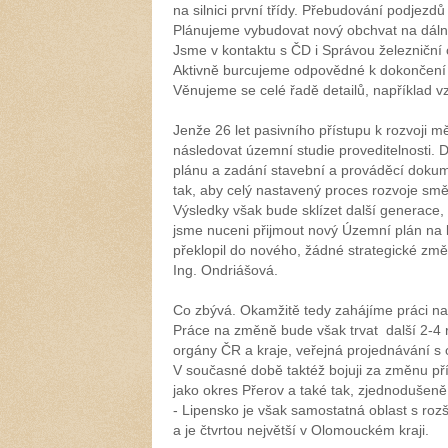
na silnici první třídy. Přebudování podjezd
Plánujeme vybudovat nový obchvat na dálni
Jsme v kontaktu s ČD i Správou železniční 
Aktivně burcujeme odpovědné k dokončení 
Věnujeme se celé řadě detailů, například v
Jenže 26 let pasivního přístupu k rozvoji 
následovat územní studie proveditelnosti. 
plánu a zadání stavební a prováděcí doku
tak, aby celý nastavený proces rozvoje smě
Výsledky však bude sklízet další generace, 
jsme nuceni přijmout nový Územní plán na k
překlopil do nového, žádné strategické změ
Ing. Ondriášová.
Co zbývá. Okamžitě tedy zahájíme práci n
Práce na změně bude však trvat další 2-4 r
orgány ČR a kraje, veřejná projednávání 
V současné době taktéž bojuji za změnu př
jako okres Přerov a také tak, zjednodušeně, 
- Lipensko je však samostatná oblast s rozš
a je čtvrtou největší v Olomouckém kraji.