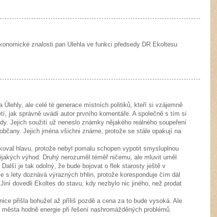
ekonomické znalosti pan Ulehla ve funkci předsedy DR Ekoltesu
Úlehly, ale celé té generace místních politiků, kteří si vzájemně
letí, jak správně uvádí autor prvního komentáře. A společně s tím si
dy. Jejich soužití už neneslo známky nějakého reálného soupeření
é občany. Jejich jména všichni známe, protože se stále opakují na
.
oval hlavu, protože nebyl pomalu schopen vypotit smysluplnou
nějakých výhod. Druhý nerozuměl téměř ničemu, ale mluvit uměl
Další je tak odolný, že bude bojovat o flek starosty ještě v
le s lety doznává výrazných trhlin, protože koresponduje čím dál
iní dovedli Ekoltes do stavu, kdy nezbylo nic jiného, než prodat
ce přišla bohužel až příliš pozdě a cena za to bude vysoká. Ale
ní města hodně energie při řešení nashromážděných problémů.