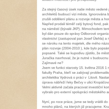
Za stejný časový úsek naše město vedené
architektů budoucí vizi města. Ignorována 
zrušili oddělení plánu a rozvoje města a h
Napřed prodali téměř celý bytový fond, pak
na náměstí (bývalé JKP). Mimochodem tento
byl dán pouze do správy Odborové organiza
vlastnictví (zastupoval pan Josef Úlehla) 
se nároku na tento majetek, dle mého názor
plán rozvoje (2004-2010 ), kde bylo popsán
popsané. Také se kupodivu zjistilo, že měs
Juračka navrhoval, že je nutné v budoucnu t
Zajímavé ne?
Jsem ve funkci starosty 15. května 2016 1
fakulty Praha, kteří se zabývají problemat
architektka Vydrová o práci v Litovli. Nasta
úprava nábřeží řeky Bečvy v ulici Kropáčov
Velmi aktivně začala pracovat investiční ko
vybralo pro externí spolupráci městského ar
Nyní, po roce práce, jsme se tedy vrátili d
mnoho plánů, na kterých již pracujeme. Kru