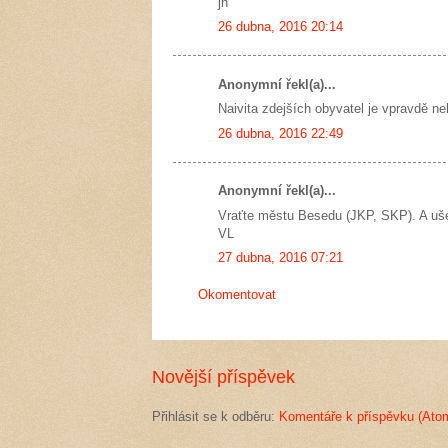
jn
26 dubna, 2016 20:14
Anonymní řekl(a)...
Naivita zdejších obyvatel je vpravdě n
26 dubna, 2016 22:49
Anonymní řekl(a)...
Vraťte městu Besedu (JKP, SKP). A ušet
VL
27 dubna, 2016 07:21
Okomentovat
Novější příspěvek
Přihlásit se k odběru:
Komentáře k příspěvku (Ato