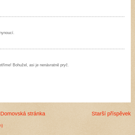
ehynoucí.
říme! Bohužel, asi je nenávratně pryč.
Domovská stránka
Starší příspěvek
m)