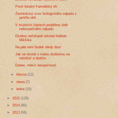
První letošní Farmářský trh
Zastávkový svoz biologického odpadu z
jarního úkli...
V místních částech proběhne sběr
nebezpečného odpadu
Ekoltes nečekaně odvolal ředitele
Mikšíka
Na jaře není budek nikdy dost
Jak se dostat s malou dodávkou na
náměstí a dodržo...
Duben, měsíc bezpečnosti.
►
března
(12)
►
února
(7)
►
ledna
(16)
►
2015
(129)
►
2014
(95)
►
2013
(56)