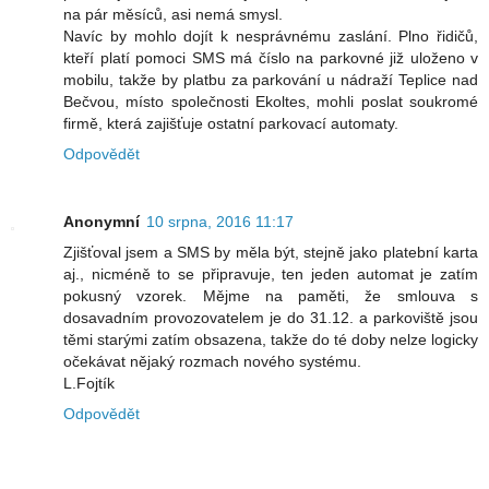
na pár měsíců, asi nemá smysl.
Navíc by mohlo dojít k nesprávnému zaslání. Plno řidičů,
kteří platí pomoci SMS má číslo na parkovné již uloženo v
mobilu, takže by platbu za parkování u nádraží Teplice nad
Bečvou, místo společnosti Ekoltes, mohli poslat soukromé
firmě, která zajišťuje ostatní parkovací automaty.
Odpovědět
Anonymní
10 srpna, 2016 11:17
Zjišťoval jsem a SMS by měla být, stejně jako platební karta
aj., nicméně to se připravuje, ten jeden automat je zatím
pokusný vzorek. Mějme na paměti, že smlouva s
dosavadním provozovatelem je do 31.12. a parkoviště jsou
těmi starými zatím obsazena, takže do té doby nelze logicky
očekávat nějaký rozmach nového systému.
L.Fojtík
Odpovědět