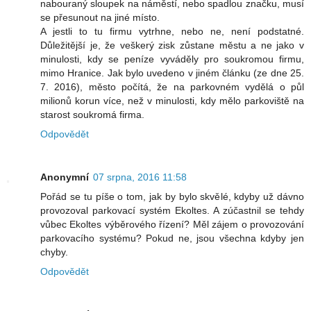
nabouraný sloupek na náměstí, nebo spadlou značku, musí
se přesunout na jiné místo.
A jestli to tu firmu vytrhne, nebo ne, není podstatné.
Důležitější je, že veškerý zisk zůstane městu a ne jako v
minulosti, kdy se peníze vyváděly pro soukromou firmu,
mimo Hranice. Jak bylo uvedeno v jiném článku (ze dne 25.
7. 2016), město počítá, že na parkovném vydělá o půl
milionů korun více, než v minulosti, kdy mělo parkoviště na
starost soukromá firma.
Odpovědět
Anonymní
07 srpna, 2016 11:58
Pořád se tu píše o tom, jak by bylo skvělé, kdyby už dávno
provozoval parkovací systém Ekoltes. A zúčastnil se tehdy
vůbec Ekoltes výběrového řízení? Měl zájem o provozování
parkovacího systému? Pokud ne, jsou všechna kdyby jen
chyby.
Odpovědět