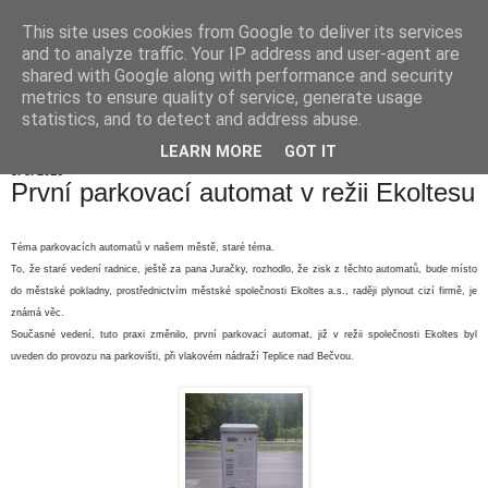
This site uses cookies from Google to deliver its services
Hranické listy
and to analyze traffic. Your IP address and user-agent are
shared with Google along with performance and security
metrics to ensure quality of service, generate usage
statistics, and to detect and address abuse.
▼
LEARN MORE
GOT IT
3. 8. 2016
První parkovací automat v režii Ekoltesu
Téma parkovacích automatů v našem městě, staré téma.
To, že staré vedení radnice, ještě za pana Juračky, rozhodlo, že zisk z těchto automatů, bude místo
do městské pokladny, prostřednictvím městské společnosti Ekoltes a.s., raději plynout cizí firmě, je
známá věc.
Současné vedení, tuto praxi změnilo, první parkovací automat, již v režii společnosti Ekoltes byl
uveden do provozu na parkovišti, při vlakovém nádraží Teplice nad Bečvou.