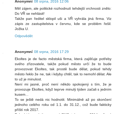
Anonymní
08 srpna, 2016 12:06
Měl zájem, ale politické rozhodnutí tehdejší vrchnosti znělo:
Do VŘ se nehlásit!
Takže pan ředitel sklopil uši a VŘ vyhrála jiná firma. Viz
zápis ze zastupitelstva v červnu, kde se problém řešil.
Jožka U.
Odpovědět
Anonymní
08 srpna, 2016 17:29
Ekoltes je de facto městská firma, která zajišťuje potřeby
svého zřizovatele, takže pokud město určí že to bude
provozovat Ekoltes, tak prostě bude dělat, pokud tehdy
město řeklo že ne, tak i kdyby chtěl, tak to nemohl dělat. Ale
to už je minulost.
Není mi jasné, proč není někdo spokojený s tím, že je
provozuje Ekoltes, když teprve minulý týden začali s jedním
kusem...
To se ještě nedá nic hodnotit. Minimálně až po skončení
jednoho celého roku od 1.1. do 31.12., což bude fakticky
příští rok 2017.