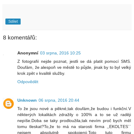
Sdílet
8 komentářů:
Anonymní
03 srpna, 2016 10:25
Z fotografií nejde poznat, jestli se dá platit pomocí SMS.
Doufám, že alespoň ve městě to půjde, jinak by to byl velký
krok zpět v kvalitě služby.
Odpovědět
Unknown
06 srpna, 2016 20:44
To že jsou nové a pěkné,tak doufám,že budou i funkční.V
některých lokalitách zdražily o 100% a to se už raději
nepíše.Doba se taky prodloužila,tak nevím proč bych měl
tomu tleskat?To,že to má na starosti firma ,,EKOLTES´´
nejsem absolutně spokojený.Toto tuto firmu