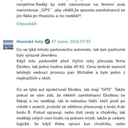
nevytrhne.Raději by měli namontovat na firemní auta
namontovat ,,GPS´´ ,aby věděli,že spousta zaměstnanců se
jím fláká po Hranicku a nic nedělá!!!
Odpovědět
Hranické listy
07 srpna, 2016 07:33
Co se týká tohoto parkovacího automatu, tak tam parkovné
bylo výrazně zlevněno.
Když toto parkoviště před čtyřmi roky převzala firma
Ekoltes, tak jedna hodina stála 40 Kč. Cenu tenkrát stanovil
tehdejší vedoucí provozu pan Michálek a bylo jedno z
nejdražších v okolí.
Co se týká aut společnosti Ekoltes, tak mají "GPS". Takže
pokud se vám zdá, že někteří zaměstnanci Ekoltesu se
flákají a nic nedělají, tak to nebudou řidiči, kteří jezdí po
městě v autech, protože se většinou přesouvají z bodu A do
bodu B. Pokud opravují, nebo čistí cesty a chodníky, tak
nedělají celých osm hodin na jednom místě, takže je celkem
logické, že když třeba opraví kus chodníku, nebo