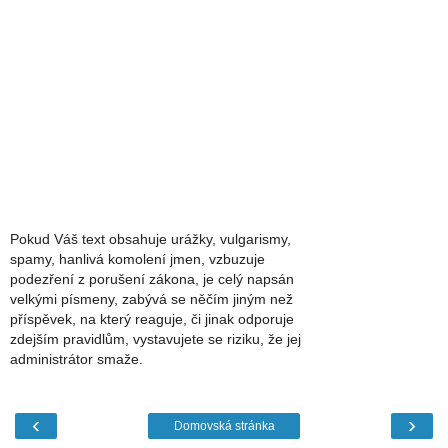
Pokud Váš text obsahuje urážky, vulgarismy,
spamy, hanlivá komolení jmen, vzbuzuje
podezření z porušení zákona, je celý napsán
velkými písmeny, zabývá se něčím jiným než
příspěvek, na který reaguje, či jinak odporuje
zdejším pravidlům, vystavujete se riziku, že jej
administrátor smaže.
‹
›
Domovská stránka