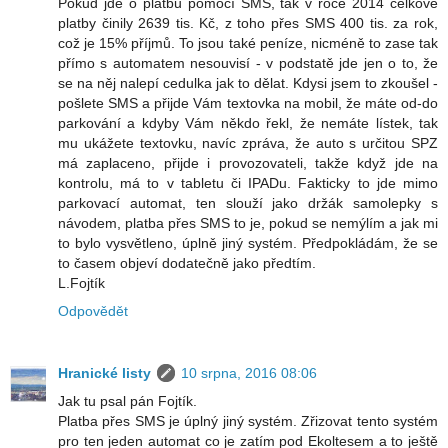
Pokud jde o platbu pomocí SMS, tak v roce 2014 celkové
platby činily 2639 tis. Kč, z toho přes SMS 400 tis. za rok,
což je 15% příjmů. To jsou také peníze, nicméně to zase tak
přímo s automatem nesouvisí - v podstatě jde jen o to, že
se na něj nalepí cedulka jak to dělat. Kdysi jsem to zkoušel -
pošlete SMS a přijde Vám textovka na mobil, že máte od-do
parkování a kdyby Vám někdo řekl, že nemáte lístek, tak
mu ukážete textovku, navíc zpráva, že auto s určitou SPZ
má zaplaceno, přijde i provozovateli, takže když jde na
kontrolu, má to v tabletu či IPADu. Fakticky to jde mimo
parkovací automat, ten slouží jako držák samolepky s
návodem, platba přes SMS to je, pokud se nemýlím a jak mi
to bylo vysvětleno, úplně jiný systém. Předpokládám, že se
to časem objeví dodatečně jako předtím.
L.Fojtík
Odpovědět
Hranické listy
10 srpna, 2016 08:06
Jak tu psal pán Fojtík.
Platba přes SMS je úplný jiný systém. Zřizovat tento systém
pro ten jeden automat co je zatím pod Ekoltesem a to ještě