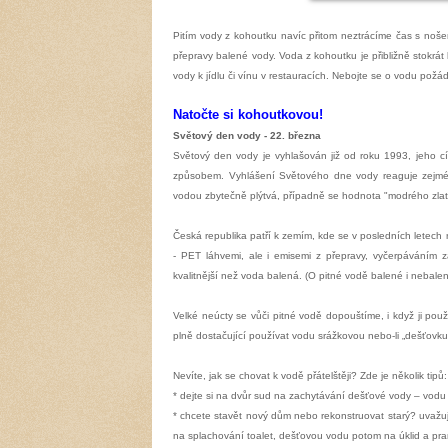
Pitím vody z kohoutku navíc přitom neztrácíme čas s noš
přepravy balené vody. Voda z kohoutku je přibližně stok
vody k jídlu či vínu v restauracích. Nebojte se o vodu požád
Natočte si kohoutkovou!
Světový den vody - 22. března
Světový den vody je vyhlašován již od roku 1993, jeho c
způsobem. Vyhlášení Světového dne vody reaguje zejmén
vodou zbytečně plýtvá, případně se hodnota "modrého zlat
Česká republika patří k zemím, kde se v posledních letech 
- PET láhvemi, ale i emisemi z přepravy, vyčerpáváním 
kvalitnější než voda balená. (O pitné vodě balené i nebalen
Velké neúcty se vůči pitné vodě dopouštíme, i když ji pou
plně dostačující používat vodu srážkovou nebo-li „dešťovku
Nevíte, jak se chovat k vodě přátelštěji? Zde je několik tipů:
* dejte si na dvůr sud na zachytávání dešťové vody – vodu
* chcete stavět nový dům nebo rekonstruovat starý? uvažu
na splachování toalet, dešťovou vodu potom na úklid a pra