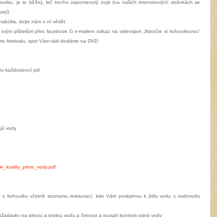
houtku, je to běžný, leč trochu zapomenutý zvyk (na našich internetových stránkách se
ejí)
nabídla, dejte nám o ní vědět
e svým přátelům přes facebook či e-mailem odkaz na videospot „Natočte si kohoutkovou“
ému festivalu, spot Vám rádi dodáme na DVD
pro každodenní pití
jů vody
le_kvality_pitne_vody.pdf
ě z kohoutku včetně seznamu restaurací, kde Vám poskytnou k jídlu vodu z vodovodu
ožadavky na pitnou a teplou vodu a četnost a rozsah kontroly pitné vody