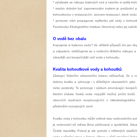
* vyhýbejte se nákupu balených vod a natočte si raději ko
* starým dobrým byť zapomenutým zvykem je podávání pit
kohoutkovou v restauracích, seznam restaurací, které vodu
* pomozte nám propagovat myšlenku pití vody z kohoutk
Facebooku Ekologického institutu Veronica) nebo jej nabíd
O vodě bez obalu
Kupujeme si balenou vodu? Ve většině případů tím jen zby
a odpadem, obtěžujeme se s nošením těžkého nákupu a p
zdravější ani bezpečnější než voda z kohoutku.
Kvalita kohoutkové vody a kohoutků
Zástupci Státního zdravotního ústavu zdůrazňují, že u 
dobrou kvalitu a vyhovuje i v důležitých ukazatelích, jako
nebo pesticidy. To potvrzuje i výzkum srovnávající bezpe
kterém získala česká voda nejvyšší možný počet bodů
obecních studnách nevyhovujících z mikrobiologickéh
především rozvojových zemí.
Kvalitu vody z kohoutku může ovlivnit stav vodovodního po
je vodovodní síť města Brna udržovaná a spolehlivá. Situa
České republiky. Pokud je ale potrubí v některých starš
voda s příměsí olova a železa. Olovo a větší množství želez