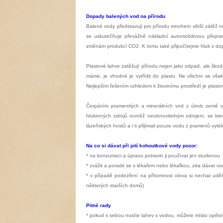
Dopady balených vod na přírodu
Balené vody představují pro přírodu mnohem větší zátěž ne
se uskutečňuje převážně nákladní automobilovou přepravo
změnám produkcí CO2. K tomu také připočítejme hluk z dopra
Plastové lahve zatěžují přírodu nejen jako odpad, ale škod
máme, je vhodné je vytřídit do plastu. Ne všichni se však
Nejlepším řešením vzhledem k životnímu prostředí je plast
Čerpáním pramenitých a minerálních vod z útrob země vyč
hlubinných zdrojů rovněž
neobnovitelným zdrojem, se kte
lázeňských hostů a i ti přijímali pouze vodu z pramenů vyté
Na co si dávat při pití kohoutkové vody pozor:
* na konzumaci a úpravu potravin ji používat jen studenou
* zvážit a poradit se s lékařem nebo lékařkou, zda dávat 
* v případě podezření na přítomnost olova si nechat uděl
některých starších domů)
Pitné rady
* pokud s sebou nosíte lahev s vodou, můžete místo opět