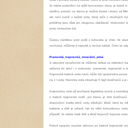
že máme podezření na vyšší koncentraci olova, je dobré si
výměnu potrubí, na kterou je možné dostat i dotaci od Minis
ale není nutně u každé vody, která teče z olověných tr
problémy jsou však jen okrajovou záležitostí. Vodovodní 
proto nemusíme bát.
Častou námitkou proti vodě z kohoutku je chlor. Ve sk
nechutná, můžeme ji napustit a nechat odstát. Chlor se odp
Pramenitá, kojenecká, minerální, pitná
S takovými označeními se můžeme setkat na etiketách ba
stáčena do lahví i z vodovodu, pramenité, kojenecké a m
Kojenecká balená voda navíc může být upravována pouze 
na 1 l vody. Hranická voda obsahuje 5 mg/l dusičnanů a je
Kojeneckou vodu již současná legislativa nezná a neexistu
o balené kojenecké vodě, pro kterou je limit dusičnanů
doporučení kvality pitné vody ošetřující lékař,
který by m
bakterie a dítě je zdravé, tak by mělo kohoutkovou vod
případě, že máme malé dítě a lékař doporučí kupovat vodu 
Pokud opravdu musíme sáhnout po balené kojenecké vodě