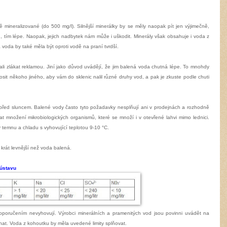
bě mineralizované (do 500 mg/l). Silnější minerálky by se měly naopak pít jen výjimečně,
ů, tím lépe. Naopak, jejich nadbytek nám může i uškodit. Minerály však obsahuje i voda z
á voda by také měla být oproti vodě na praní tvrdší.
i zlákat reklamou. Jiní jako důvod uvádějí, že jim balená voda chutná lépe. To mnohdy
rosit někoho jiného, aby vám do sklenic nalil různé druhy vod, a pak je zkuste podle chuti
řed sluncem. Balené vody často tyto požadavky nesplňují ani v prodejnách a rozhodně
t množení mikrobiologických organismů, které se množí i v otevřené lahvi mimo lednici.
 temnu a chladu s vyhovující teplotou 9-10 °C.
5 krát levnější než voda balená.
 ústavu
poručením nevyhovují. Výrobci minerálních a pramenitých vod jsou povinni uvádět na
nat. Voda z kohoutku by měla uvedené limity splňovat.