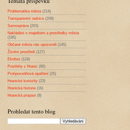
Témata příspěvků
Problematika města
(214)
Transparentní radnice
(209)
Samospráva
(203)
Nakládání s majetkem a prostředky města
(195)
Občané města nás upozornili
(145)
Životní prostředí
(127)
Ekoltes
(124)
Postřehy z Hranic
(90)
Protipovodňová opatření
(25)
Hranické kuriozity
(23)
Hranická historie
(16)
Hranická propast
(9)
Prohledat tento blog