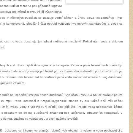
 nechat udělat rozbor a pak případně urgovat
terstva pro místní rozvoj. Větší výskyt olova
ubek. V některých trubkách se usazuje vodní kámen a úniku olova tak zabraňuje. Tyto
síť je kontrolovaná, převážná část potrubí vyhovuje hygienickým standardům, a olova se
utečnosti ho voda obsahuje jen zdraví neškodné množství. Pokud nám voda s chlorem
aří.
lených vod. Jde o vyhláškou vymezené kategorie. Zatímco pitná balená voda může být
inerální balené vody musejí pocházet jen z chráněného stabilního podzemního zdroje.
UV zářením. Jak balená, tak kohoutková pitná voda smí mít maximálně 50 mg dusičnanů
 upravena chlorem.
je tudíž ani speciální limit pro obsah dusičnanů. Vyhláška 275/2004 Sb. se zmiňuje pouze
 10 mg/l. Podle informací z Krajské hygienické stanice by pro každé dítě měl udělat
ěl znát kvalitu vody z vodovodu v místě, kde dítě žije. Pokud voda neobsahuje žádné
u s obsahem do 50 mg dusičnanů zvládnout bez jakýchkoliv zdravotních komplikací. V
balenou, snažme se vybrat vodu z okolí našeho bydliště.
, pokusme se ji koupit ve vratných skleněných obalech a vyberme vodu pocházející z