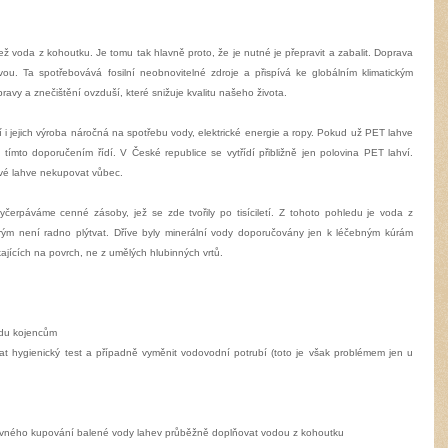
ž voda z kohoutku. Je tomu tak hlavně proto, že je nutné je přepravit a zabalit. Doprava
u. Ta spotřebovává fosilní neobnovitelné zdroje a přispívá ke globálním klimatickým
vy a znečištění ovzduší, které snižuje kvalitu našeho života.
í i jejich výroba náročná na spotřebu vody, elektrické energie a ropy. Pokud už PET lahve
 tímto doporučením řídí. V České republice se vytřídí přibližně jen polovina PET lahví.
ové lahve nekupovat vůbec.
erpáváme cenné zásoby, jež se zde tvořily po tisíciletí. Z tohoto pohledu je voda z
rým není radno plýtvat. Dříve byly minerální vody doporučovány jen k léčebným kúrám
kajících na povrch, ne z umělých hlubinných vrtů.
vodu kojencům
at hygienický test a případně vyměnit vodovodní potrubí (toto je však problémem jen u
ovného kupování balené vody lahev průběžně doplňovat vodou z kohoutku