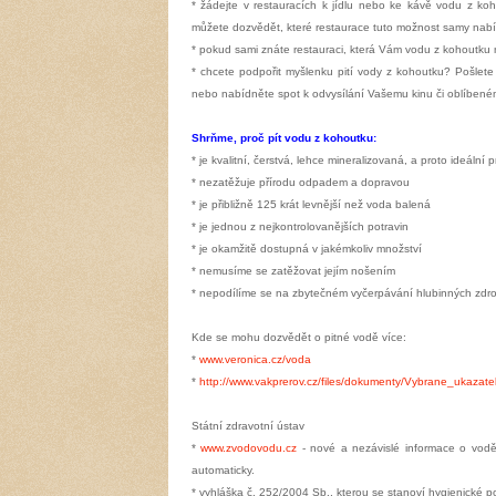
* žádejte v restauracích k jídlu nebo ke kávě vodu z ko
můžete dozvědět, které restaurace tuto možnost samy nabíz
* pokud sami znáte restauraci, která Vám vodu z kohoutku 
* chcete podpořit myšlenku pití vody z kohoutku? Pošlet
nebo nabídněte spot k odvysílání Vašemu kinu či oblíben
Shrňme, proč pít vodu z kohoutku:
* je kvalitní, čerstvá, lehce mineralizovaná, a proto ideální 
* nezatěžuje přírodu odpadem a dopravou
* je přibližně 125 krát levnější než voda balená
* je jednou z nejkontrolovanějších potravin
* je okamžitě dostupná v jakémkoliv množství
* nemusíme se zatěžovat jejím nošením
* nepodílíme se na zbytečném vyčerpávání hlubinných zdro
Kde se mohu dozvědět o pitné vodě více:
*
www.veronica.cz/voda
*
http://www.vakprerov.cz/files/dokumenty/Vybrane_ukazate
Státní zdravotní ústav
*
www.zvodovodu.cz
- nové a nezávislé informace o vod
automaticky.
* vyhláška č. 252/2004 Sb., kterou se stanoví hygienické p