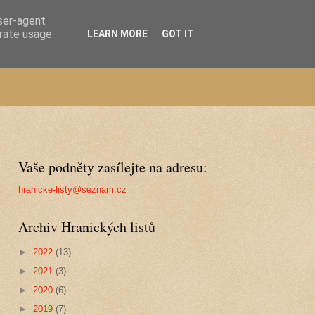
user-agent
erate usage
LEARN MORE
GOT IT
Vaše podněty zasílejte na adresu:
hranicke-listy@seznam.cz
Archiv Hranických listů
►
2022
(13)
►
2021
(3)
►
2020
(6)
►
2019
(7)