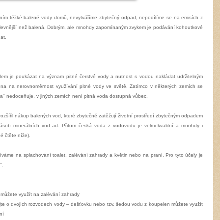
ením těžké balené vody domů, nevytváříme zbytečný odpad, nepodílíme se na emisích z
rát levnější než balená. Dobrým, ale mnohdy zapomínaným zvykem je podávání kohoutkové
at.
ílem je poukázat na význam pitné čerstvé vody a nutnost s vodou nakládat udržitelným
a na nerovnoměrnost využívání pitné vody ve světě. Zatímco v některých zemích se
a" nedoceňuje, v jiných zemích není pitná voda dostupná vůbec.
rozšířil nákup balených vod, které zbytečně zatěžují životní prostředí zbytečným odpadem
zásob minerálních vod ad. Přitom česká voda z vodovodu je velmi kvalitní a mnohdy i
é čtěte níže)
.
žíváme na splachování toalet, zalévání zahrady a květin nebo na praní. Pro tyto účely je
“.
 můžete využít na zalévání zahrady
jte o dvojích rozvodech vody – dešťovku nebo tzv. šedou vodu z koupelen můžete využít
ní