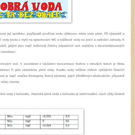
ovat její spotřebu, popřípadě používat vodu užitkovou místo vody pitné. Při výstavbě a
 vody (voda z mytí) na splachování WC a srážkové vody na praní a zalévání zahrady. K
sobů, jakými jsou např. kořenové čistírny odpadních vod, zejména v decentralizovaných
 kanalizaci.
rchových vod. V souvislosti s nárůstem koncentrace fosforu v minulých letech je třeba
kreaci či jako zásobárna pitné vody. Kvalitu vody můžete ovlivnit vybíráním čisticích
nosti je např. značka Ekologicky šetrný výrobek), jejich přiměřeným dávkováním, případně
t místo chemie.
né vody z kohoutku. Hranická pitná voda z kohoutku je velmi kvalitní, navíc vždy čerstvá