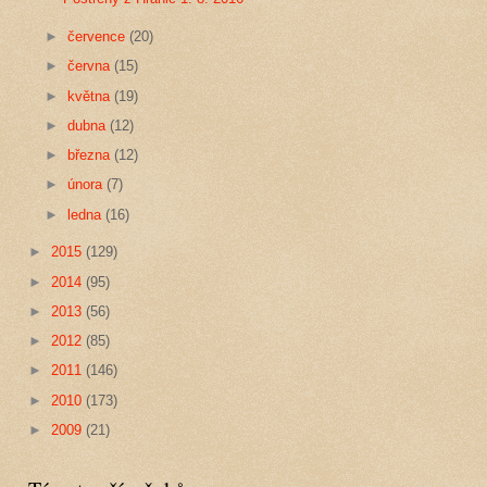
►
července
(20)
►
června
(15)
►
května
(19)
►
dubna
(12)
►
března
(12)
►
února
(7)
►
ledna
(16)
►
2015
(129)
►
2014
(95)
►
2013
(56)
►
2012
(85)
►
2011
(146)
►
2010
(173)
►
2009
(21)