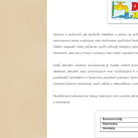
Jednou z možností, jak správně nakládat s vodou, je sniž
rekonstrukci domu uvažujme nad možnostmi využívání šedé
čištění odpadní vody můžeme využít přírodě blízkých způ
oblastech, jako jsou chaty a chalupy, kde chybí napojení na
Další aktuální otázkou současnosti je kvalita našich pov
sledovat aktuální stav povrchových vod využívaných k re
prostředků šetrnějších k životnímu prostředí (zárukou šetr
chytrými čisticími metodami, např. utěrky z mikrovlákna, oce
Rozšířeným nešvarem je nákup balených vod namísto pití pit
a dostupná.