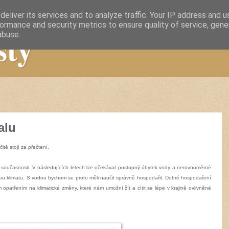
eliver its services and to analyze traffic. Your IP address and 
ormance and security metrics to ensure quality of service, gen
sty
abuse.
alu
itě stojí za přečtení.
 současnosti. V následujících letech lze očekávat postupný úbytek vody a nerovnoměrné
nou klimatu. S vodou bychom se proto měli naučit správně hospodařit. Dobré hospodaření
 opatřením na klimatické změny, které nám umožní žít a cítit se lépe v krajině ovlivněné