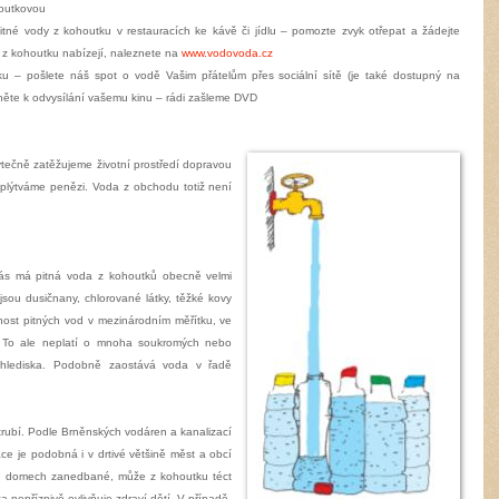
houtkovou
né vody z kohoutku v restauracích ke kávě či jídlu – pomozte zvyk otřepat a žádejte
 z kohoutku nabízejí, naleznete na
www.vodovoda.cz
u – pošlete náš spot o vodě Vašim přátelům přes sociální sítě (je také dostupný na
něte k odvysílání vašemu kinu – rádi zašleme DVD
tečně zatěžujeme životní prostředí dopravou
lýtváme penězi. Voda z obchodu totiž není
nás má pitná voda z kohoutků obecně velmi
 jsou dusičnany, chlorované látky, těžké kovy
čnost pitných vod v mezinárodním měřítku, ve
. To ale neplatí o mnoha soukromých nebo
o hlediska. Podobně zaostává voda v řadě
trubí. Podle Brněnských vodáren a kanalizací
ce je podobná i v drtivé většině měst a obcí
ích domech zanedbané, může z kohoutku téct
a nepříznivě ovlivňuje zdraví dětí. V případě,