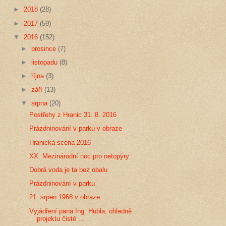
►
2018
(28)
►
2017
(59)
▼
2016
(152)
►
prosince
(7)
►
listopadu
(8)
►
října
(3)
►
září
(13)
▼
srpna
(20)
Postřehy z Hranic 31. 8. 2016
Prázdninování v parku v obraze
Hranická scéna 2016
XX. Mezinárodní noc pro netopýry
Dobrá voda je ta bez obalu
Prázdninování v parku
21. srpen 1968 v obraze
Vyjádření pana Ing. Hübla, ohledně
projektu čisté ...