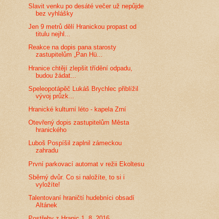
Slavit venku po desáté večer už nepůjde
bez vyhlášky
Jen 9 metrů dělí Hranickou propast od
titulu nejhl...
Reakce na dopis pana starosty
zastupitelům „Pan Hü...
Hranice chtějí zlepšit třídění odpadu,
budou žádat...
Speleopotápěč Lukáš Brychlec přiblížil
vývoj průzk...
Hranické kulturní léto - kapela Zrní
Otevřený dopis zastupitelům Města
hranického
Luboš Pospíšil zaplnil zámeckou
zahradu
První parkovací automat v režii Ekoltesu
Sběrný dvůr. Co si naložíte, to si i
vyložíte!
Talentovaní hraničtí hudebníci obsadí
Altánek
Postřehy z Hranic 1. 8. 2016