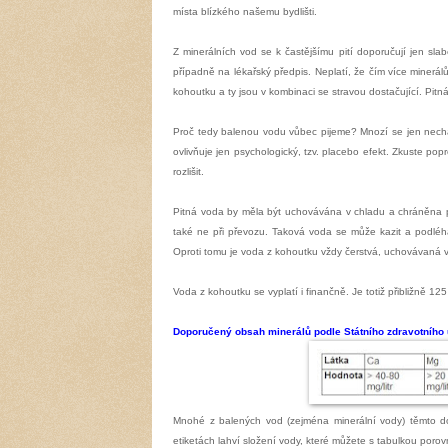
místa blízkého našemu bydlišti.
Z minerálních vod se k častějšímu pití doporučují jen sla
případně na lékařský předpis. Neplatí, že čím více minerál
kohoutku a ty jsou v kombinaci se stravou dostačující. Pitn
Proč tedy balenou vodu vůbec pijeme? Mnozí se jen nechal
ovlivňuje jen psychologický, tzv. placebo efekt. Zkuste pop
rozlišit.
Pitná voda by měla být uchovávána v chladu a chráněna p
také ne při převozu. Taková voda se může kazit a podléha
Oproti tomu je voda z kohoutku vždy čerstvá, uchovávaná v
Voda z kohoutku se vyplatí i finančně. Je totiž přibližně 12
Doporučený obsah minerálů podle Státního zdravotního
Mnohé z balených vod (zejména minerální vody) těmto do
etiketách lahví složení vody, které můžete
s tabulkou porov