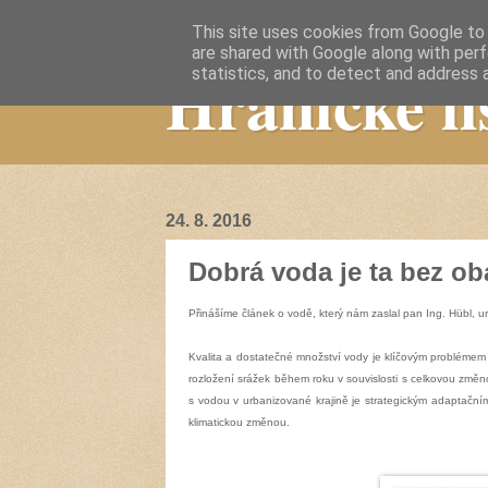
This site uses cookies from Google to d
are shared with Google along with perf
Hranické li
statistics, and to detect and address 
24. 8. 2016
Dobrá voda je ta bez ob
Přinášíme článek o vodě, který nám zaslal pan Ing. Hübl, urč
Kvalita a dostatečné množství vody je klíčovým problémem
rozložení srážek během roku v souvislosti s celkovou změ
s vodou v urbanizované krajině je strategickým adaptačním
klimatickou změnou.