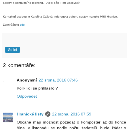
adresy a kontaktního telefonu," uvedl dále Petr Bakovský.
Kontaktní osobou je Kateřina Cyžová, referentka odboru správy majetku MěÚ Hranice
.
Zdroj článku
zde
.
Sdílet
2 komentáře:
Anonymní
22 srpna, 2016 07:46
Kolik lidí se přihlásilo ?
Odpovědět
Hranické listy
22 srpna, 2016 07:59
Občané mají možnost požádat o kompostér až do konce
října, v listopadu se podle počtu žadatelů, bude žádat o