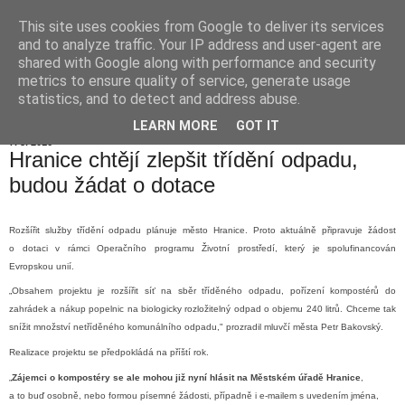
This site uses cookies from Google to deliver its services
Hranické listy
and to analyze traffic. Your IP address and user-agent are
shared with Google along with performance and security
metrics to ensure quality of service, generate usage
statistics, and to detect and address abuse.
▼
LEARN MORE
GOT IT
7. 8. 2016
Hranice chtějí zlepšit třídění odpadu,
budou žádat o dotace
Rozšířit služby třídění odpadu plánuje město Hranice. Proto aktuálně připravuje žádost
o dotaci v rámci Operačního programu Životní prostředí, který je spolufinancován
Evropskou unií.
„Obsahem projektu je rozšířit síť na sběr tříděného odpadu, pořízení kompostérů do
zahrádek a nákup popelnic na biologicky rozložitelný odpad o objemu 240 litrů. Chceme tak
snížit množství netříděného komunálního odpadu," prozradil mluvčí města Petr Bakovský.
Realizace projektu se předpokládá na příští rok.
„
Zájemci o kompostéry se ale mohou již nyní hlásit na Městském úřadě Hranice
,
a to buď osobně, nebo formou písemné žádosti, případně i e-mailem s uvedením jména,