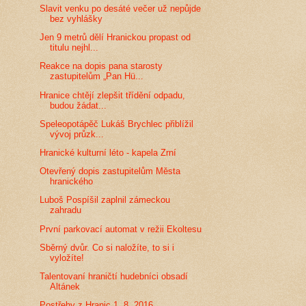
Slavit venku po desáté večer už nepůjde
bez vyhlášky
Jen 9 metrů dělí Hranickou propast od
titulu nejhl...
Reakce na dopis pana starosty
zastupitelům „Pan Hü...
Hranice chtějí zlepšit třídění odpadu,
budou žádat...
Speleopotápěč Lukáš Brychlec přiblížil
vývoj průzk...
Hranické kulturní léto - kapela Zrní
Otevřený dopis zastupitelům Města
hranického
Luboš Pospíšil zaplnil zámeckou
zahradu
První parkovací automat v režii Ekoltesu
Sběrný dvůr. Co si naložíte, to si i
vyložíte!
Talentovaní hraničtí hudebníci obsadí
Altánek
Postřehy z Hranic 1. 8. 2016