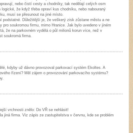
pravují, nebo čistí cesty a chodníky, tak nedělají celých osm
 logické, že když třeba opraví kus chodníku, nebo nabouraný
ku, musí se přesunout na jiné místo.
ení podstatné. Důležitější je, že veškerý zisk zůstane městu a ne
ly pro soukromou firmu, mimo Hranice. Jak bylo uvedeno v jiném
ítá, že na parkovném vydělá o půl milionů korun více, než v
ost soukromá firma.
vělé, kdyby už dávno provozoval parkovací systém Ekoltes. A
rového řízení? Měl zájem o provozování parkovacího systému?
y.
dejší vrchnosti znělo: Do VŘ se nehlásit!
la jiná firma. Viz zápis ze zastupitelstva v červnu, kde se problém