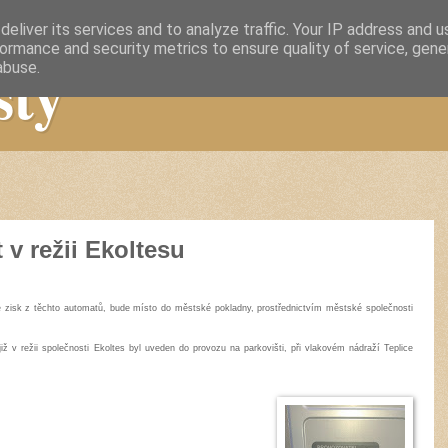
eliver its services and to analyze traffic. Your IP address and 
ormance and security metrics to ensure quality of service, gen
sty
abuse.
 v režii Ekoltesu
že zisk z těchto automatů, bude místo do městské pokladny, prostřednictvím městské společnosti
iž v režii společnosti Ekoltes byl uveden do provozu na parkovišti, při vlakovém nádraží Teplice