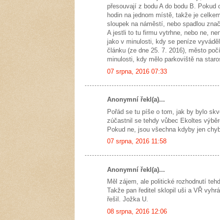
přesouvají z bodu A do bodu B. Pokud o
hodin na jednom místě, takže je celkem
sloupek na náměstí, nebo spadlou znač
A jestli to tu firmu vytrhne, nebo ne, n
jako v minulosti, kdy se peníze vyvádě
článku (ze dne 25. 7. 2016), město poč
minulosti, kdy mělo parkoviště na star
07 srpna, 2016 07:33
Anonymní řekl(a)...
Pořád se tu píše o tom, jak by bylo sk
zúčastnil se tehdy vůbec Ekoltes výbě
Pokud ne, jsou všechna kdyby jen chyb
07 srpna, 2016 11:58
Anonymní řekl(a)...
Měl zájem, ale politické rozhodnutí teh
Takže pan ředitel sklopil uši a VŘ vyhrá
řešil. Jožka U.
08 srpna, 2016 12:06