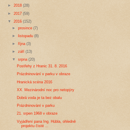
►
2018
(28)
►
2017
(59)
▼
2016
(152)
►
prosince
(7)
►
listopadu
(8)
►
října
(3)
►
září
(13)
▼
srpna
(20)
Postřehy z Hranic 31. 8. 2016
Prázdninování v parku v obraze
Hranická scéna 2016
XX. Mezinárodní noc pro netopýry
Dobrá voda je ta bez obalu
Prázdninování v parku
21. srpen 1968 v obraze
Vyjádření pana Ing. Hübla, ohledně
projektu čisté ...