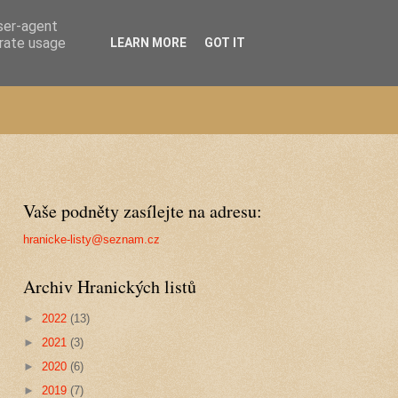
user-agent
erate usage
LEARN MORE
GOT IT
Vaše podněty zasílejte na adresu:
hranicke-listy@seznam.cz
Archiv Hranických listů
►
2022
(13)
►
2021
(3)
►
2020
(6)
►
2019
(7)