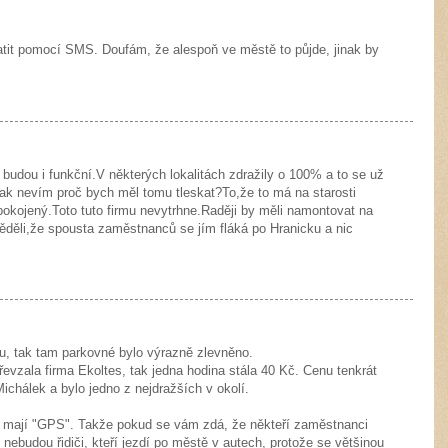
 platit pomocí SMS. Doufám, že alespoň ve městě to půjde, jinak by
budou i funkční.V některých lokalitách zdražily o 100% a to se už
,tak nevím proč bych měl tomu tleskat?To,že to má na starosti
okojený.Toto tuto firmu nevytrhne.Raději by měli namontovat na
ěděli,že spousta zaměstnanců se jím fláká po Hranicku a nic
u, tak tam parkovné bylo výrazně zlevněno.
řevzala firma Ekoltes, tak jedna hodina stála 40 Kč. Cenu tenkrát
ichálek a bylo jedno z nejdražších v okolí.
ak mají "GPS". Takže pokud se vám zdá, že někteří zaměstnanci
to nebudou řidiči, kteří jezdí po městě v autech, protože se většinou