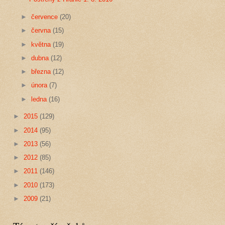
►
července
(20)
►
června
(15)
►
května
(19)
►
dubna
(12)
►
března
(12)
►
února
(7)
►
ledna
(16)
►
2015
(129)
►
2014
(95)
►
2013
(56)
►
2012
(85)
►
2011
(146)
►
2010
(173)
►
2009
(21)