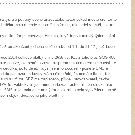
á zajišťuje potřeby svého zřizovatele, takže pokud město určí že to
e dělat, pokud tehdy město řeklo že ne, tak i kdyby chtěl, tak to
ný s tím, že je provozuje Ekoltes, když teprve minulý týden začali
ně až po skončení jednoho celého roku od 1.1. do 31.12., což bude
oce 2014 celkové platby činily 2639 tis. Kč, z toho přes SMS 400
u také peníze, nicméně to zase tak přímo s automatem nesouvisí - v
epí cedulka jak to dělat. Kdysi jsem to zkoušel - pošlete SMS a
od-do parkování a kdyby Vám někdo řekl, že nemáte lístek, tak
auto s určitou SPZ má zaplaceno, přijde i provozovateli, takže
i IPADu. Fakticky to jde mimo parkovací automat, ten slouží jako
s SMS to je, pokud se nemýlím a jak mi to bylo vysvětleno, úplně
asem objeví dodatečně jako předtím.