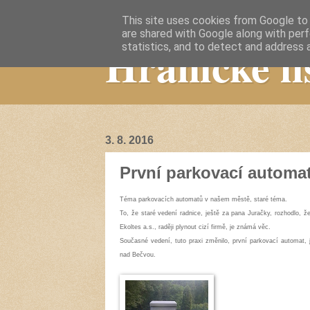
This site uses cookies from Google to d
are shared with Google along with perf
Hranické li
statistics, and to detect and address 
3. 8. 2016
První parkovací automat
Téma parkovacích automatů v našem městě, staré téma.
To, že staré vedení radnice, ještě za pana Juračky, rozhodlo, 
Ekoltes a.s., raději plynout cizí firmě, je známá věc.
Současné vedení, tuto praxi změnilo, první parkovací automat, j
nad Bečvou.