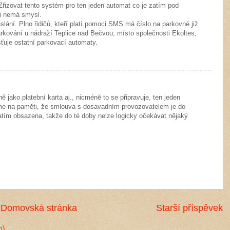
Zřizovat tento systém pro ten jeden automat co je zatím pod
si nemá smysl.
lání. Plno řidičů, kteří platí pomoci SMS má číslo na parkovné již
arkování u nádraží Teplice nad Bečvou, místo společnosti Ekoltes,
šťuje ostatní parkovací automaty.
ě jako platební karta aj., nicméně to se připravuje, ten jeden
me na paměti, že smlouva s dosavadním provozovatelem je do
zatím obsazena, takže do té doby nelze logicky očekávat nějaký
Domovská stránka
Starší příspěvek
m)