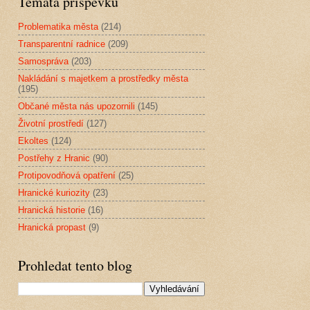
Témata příspěvků
Problematika města
(214)
Transparentní radnice
(209)
Samospráva
(203)
Nakládání s majetkem a prostředky města
(195)
Občané města nás upozornili
(145)
Životní prostředí
(127)
Ekoltes
(124)
Postřehy z Hranic
(90)
Protipovodňová opatření
(25)
Hranické kuriozity
(23)
Hranická historie
(16)
Hranická propast
(9)
Prohledat tento blog