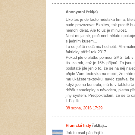
Anonymní řekl(a)...
Ekoltes je de facto městská firma, kter
bude provozovat Ekoltes, tak prostě bud
nemohl dělat. Ale to už je minulost.
Není mi jasné, proč není někdo spokoje
s jedním kusem...
To se ještě nedá nic hodnotit. Minimál
fakticky příští rok 2017.
Pokud jde o platbu pomocí SMS, tak v r
tis. za rok, což je 15% příjmů. To jso
podstatě jde jen o to, že se na něj nal
přijde Vám textovka na mobil, že máte 
mu ukážete textovku, navíc zpráva, že 
když jde na kontrolu, má to v tabletu č
držák samolepky s návodem, platba pře
jiný systém. Předpokládám, že se to č
L.Fojtík
08 srpna, 2016 17:29
Hranické listy
řekl(a)...
Jak tu psal pán Fojtík.