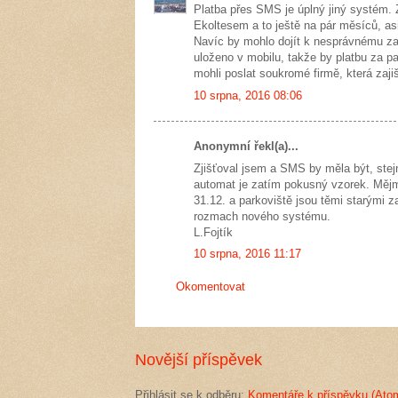
Platba přes SMS je úplný jiný systém. 
Ekoltesem a to ještě na pár měsíců, a
Navíc by mohlo dojít k nesprávnému zas
uloženo v mobilu, takže by platbu za p
mohli poslat soukromé firmě, která zaji
10 srpna, 2016 08:06
Anonymní řekl(a)...
Zjišťoval jsem a SMS by měla být, stejn
automat je zatím pokusný vzorek. Měj
31.12. a parkoviště jsou těmi starými 
rozmach nového systému.
L.Fojtík
10 srpna, 2016 11:17
Okomentovat
Novější příspěvek
Přihlásit se k odběru:
Komentáře k příspěvku (Ato