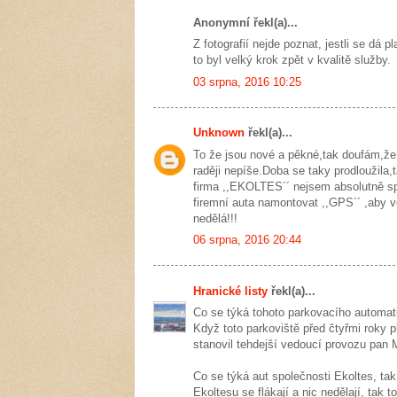
Anonymní řekl(a)...
Z fotografií nejde poznat, jestli se dá
to byl velký krok zpět v kvalitě služby.
03 srpna, 2016 10:25
Unknown
řekl(a)...
To že jsou nové a pěkné,tak doufám,že 
raději nepíše.Doba se taky prodloužila
firma ,,EKOLTES´´ nejsem absolutně sp
firemní auta namontovat ,,GPS´´ ,aby v
nedělá!!!
06 srpna, 2016 20:44
Hranické listy
řekl(a)...
Co se týká tohoto parkovacího automat
Když toto parkoviště před čtyřmi roky p
stanovil tehdejší vedoucí provozu pan M
Co se týká aut společnosti Ekoltes, t
Ekoltesu se flákají a nic nedělají, tak 