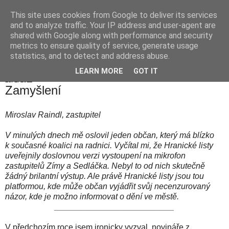
This site uses cookies from Google to deliver its services
Hranické listy
and to analyze traffic. Your IP address and user-agent are
shared with Google along with performance and security
metrics to ensure quality of service, generate usage
statistics, and to detect and address abuse.
▼
LEARN MORE
GOT IT
18. 1. 2011
Zamyšlení
Miroslav Raindl, zastupitel
V minulých dnech mě oslovil jeden občan, který má blízko
k současné koalici na radnici. Vyčítal mi, že Hranické listy
uveřejnily doslovnou verzi vystoupení na mikrofon
zastupitelů Zímy a Sedláčka. Nebyl to od nich skutečně
žádný brilantní výstup. Ale právě Hranické listy jsou tou
platformou, kde může občan vyjádřit svůj necenzurovaný
názor, kde je možno informovat o dění ve městě.
__________________________
V předchozím roce jsem ironicky vyzval novináře z