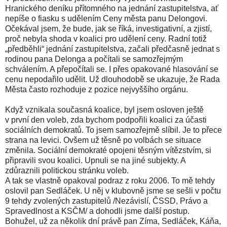
Hranického deníku přítomného na jednání zastupitelstva, ať
nepíše o fiasku s udělením Ceny města panu Delongovi.
Očekával jsem, že bude, jak se říká, investigativní, a zjistí,
proč nebyla shoda v koalici pro udělení ceny. Radní totiž
„předběhli“ jednání zastupitelstva, začali předčasně jednat s
rodinou pana Delonga a počítali se samozřejmým
schválením. A přepočítali se. I přes opakované hlasování se
cenu nepodařilo udělit. Už dlouhodobě se ukazuje, že Rada
Města často rozhoduje z pozice nejvyššího orgánu.
Když vznikala současná koalice, byl jsem osloven ještě
v první den voleb, zda bychom podpořili koalici za účasti
sociálních demokratů. To jsem samozřejmě slíbil. Je to přece
strana na levici. Ovšem už těsně po volbách se situace
změnila. Sociální demokraté opojeni těsným vítězstvím, si
připravili svou koalici. Upnuli se na jiné subjekty. A
zdůraznili politickou stránku voleb.
A tak se vlastně opakoval podraz z roku 2006. To mě tehdy
oslovil pan Sedláček. U něj v klubovně jsme se sešli v počtu
9 tehdy zvolených zastupitelů /Nezávislí, ČSSD, Právo a
Spravedlnost a KSČM/ a dohodli jsme další postup.
Bohužel, už za několik dní právě pan Zíma, Sedláček, Káňa,