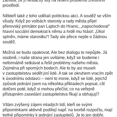
zahltila, že jí nestačily síly na řešení problémů životního
prostředí.
Někteří také z toho udělali politickou akci. A soutěž se vším
všudy. Když po volbách starosty a rady města přijel
přerovský primátor pan Lajtoch do Hranic, „napochodoval“
hlavní sociální demokrat k němu a hrdě mu hlásil: „Úkol
splněn, máme starostku“! Tady ale přece nejde o žádnou
soutěž.
Možná se budu opakovat. Ale bez dialogu to nepůjde. Já
osobně, i naše strana jen uvítáme, když se budeme i
neformálně setkávat a řešit problémy našeho města.
Zejména při sporných bodech. Ale to by asi museli
v zastupitelstvu sedět jiní lidé. A tak se okruhem vracím zpět
k úvodnímu odstavci – není to ironie, když se lidé, jejichž
způsob jednání jsem na několika příkladech popsal, cítí
dotčeni poté, když si mohou přečíst, co na veřejně
přístupném zasedání zastupitelstva říkají a obhajují?
Vítám zvýšený zájem mladých lidí, kteří se svými
připomínkami aktivně podílejí např. na tvorbě rozpočtu, mají
trefné připomínky k jednání zastupitelů. Je to jen dobře.