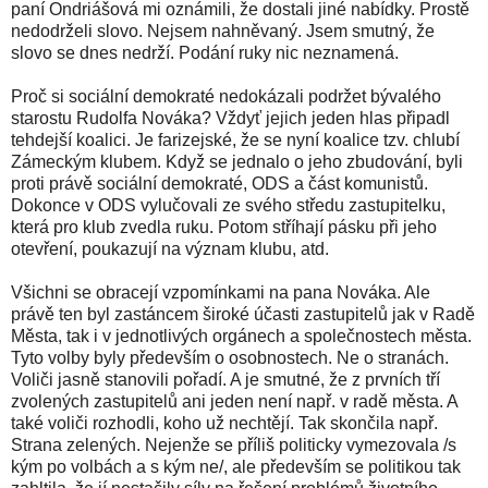
paní Ondriášová mi oznámili, že dostali jiné nabídky. Prostě
nedodrželi slovo. Nejsem nahněvaný. Jsem smutný, že
slovo se dnes nedrží. Podání ruky nic neznamená.
Proč si sociální demokraté nedokázali podržet bývalého
starostu Rudolfa Nováka? Vždyť jejich jeden hlas připadl
tehdejší koalici. Je farizejské, že se nyní koalice tzv. chlubí
Zámeckým klubem. Když se jednalo o jeho zbudování, byli
proti právě sociální demokraté, ODS a část komunistů.
Dokonce v ODS vylučovali ze svého středu zastupitelku,
která pro klub zvedla ruku. Potom stříhají pásku při jeho
otevření, poukazují na význam klubu, atd.
Všichni se obracejí vzpomínkami na pana Nováka. Ale
právě ten byl zastáncem široké účasti zastupitelů jak v Radě
Města, tak i v jednotlivých orgánech a společnostech města.
Tyto volby byly především o osobnostech. Ne o stranách.
Voliči jasně stanovili pořadí. A je smutné, že z prvních tří
zvolených zastupitelů ani jeden není např. v radě města. A
také voliči rozhodli, koho už nechtějí. Tak skončila např.
Strana zelených. Nejenže se příliš politicky vymezovala /s
kým po volbách a s kým ne/, ale především se politikou tak