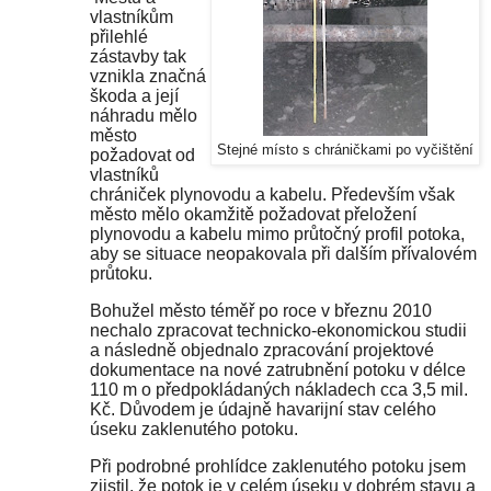
vlastníkům
přilehlé
zástavby tak
vznikla značná
škoda a její
náhradu mělo
město
Stejné místo s chráničkami po vyčištění
požadovat od
vlastníků
chrániček plynovodu a kabelu. Především však
město mělo okamžitě požadovat přeložení
plynovodu a kabelu mimo průtočný profil potoka,
aby se situace neopakovala při dalším přívalovém
průtoku.
Bohužel město téměř po roce v březnu 2010
nechalo zpracovat technicko-ekonomickou studii
a následně objednalo zpracování projektové
dokumentace na nové zatrubnění potoku v délce
110 m
o předpokládaných nákladech cca
3,5 mil
.
Kč. Důvodem je údajně havarijní stav celého
úseku zaklenutého potoku.
Při podrobné prohlídce zaklenutého potoku jsem
zjistil, že potok je v celém úseku v dobrém stavu a