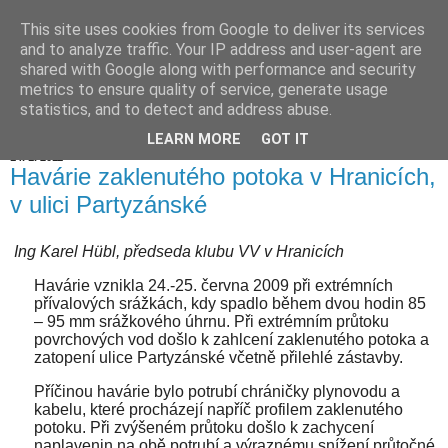
This site uses cookies from Google to deliver its services
Hranické listy
and to analyze traffic. Your IP address and user-agent are
shared with Google along with performance and security
metrics to ensure quality of service, generate usage
statistics, and to detect and address abuse.
▼
LEARN MORE
GOT IT
14. 1. 2011
Havárie zaklenutého potoka v Hranicích,
v ulici Partyzánské
Ing Karel Hübl, předseda klubu VV v Hranicích
Havárie vznikla 24.-25. června 2009 při extrémních
přívalových srážkách, kdy spadlo během dvou hodin 85
–
95 mm
srážkového úhrnu. Při extrémním průtoku
povrchových vod došlo k zahlcení zaklenutého potoka a
zatopení ulice Partyzánské včetně přilehlé zástavby.
Příčinou havárie bylo potrubí chráničky plynovodu a
kabelu, které procházejí napříč profilem zaklenutého
potoku. Při zvýšeném průtoku došlo k zachycení
naplavenin na obě potrubí a výraznému snížení průtočné