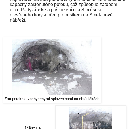
kapacity zaklenutého potoku, což způsobilo zatopení
ulice Partyzánské a poškození cca
8 m
úseku
otevřeného koryta před propustkem na Smetanově
nábřeží.
Zatr.potok se zachycenými splaveninami na chráničkách
Městu a