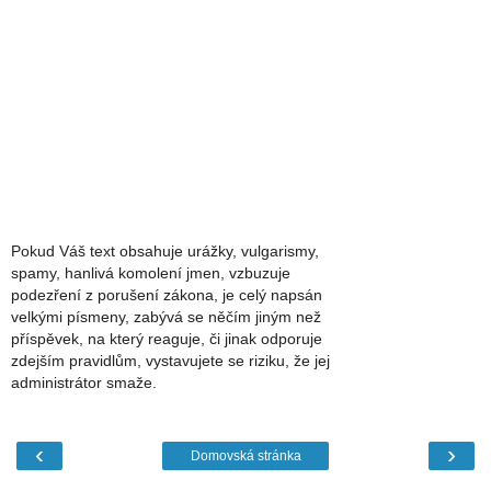
Pokud Váš text obsahuje urážky, vulgarismy,
spamy, hanlivá komolení jmen, vzbuzuje
podezření z porušení zákona, je celý napsán
velkými písmeny, zabývá se něčím jiným než
příspěvek, na který reaguje, či jinak odporuje
zdejším pravidlům, vystavujete se riziku, že jej
administrátor smaže.
‹
›
Domovská stránka