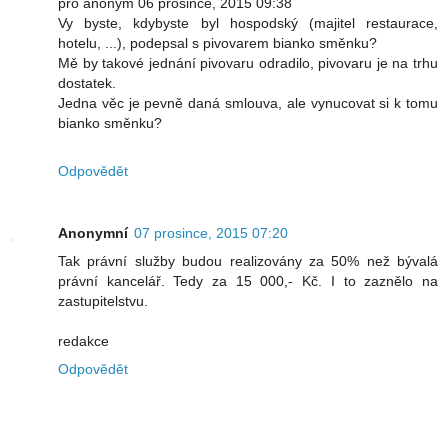
pro anonym 06 prosince, 2015 09:38
Vy byste, kdybyste byl hospodský (majitel restaurace,
hotelu, ...), podepsal s pivovarem bianko směnku?
Mě by takové jednání pivovaru odradilo, pivovaru je na trhu
dostatek.
Jedna věc je pevně daná smlouva, ale vynucovat si k tomu
bianko směnku?
Odpovědět
Anonymní
07 prosince, 2015 07:20
Tak právní služby budou realizovány za 50% než bývalá
právní kancelář. Tedy za 15 000,- Kč. I to zaznělo na
zastupitelstvu.
redakce
Odpovědět