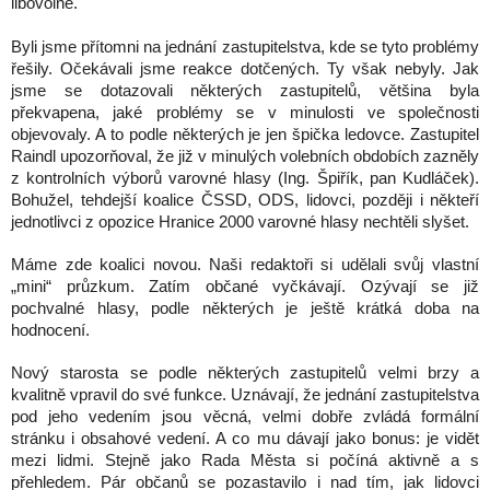
libovolně.
Byli jsme přítomni na jednání zastupitelstva, kde se tyto problémy
řešily. Očekávali jsme reakce dotčených. Ty však nebyly. Jak
jsme se dotazovali některých zastupitelů, většina byla
překvapena, jaké problémy se v minulosti ve společnosti
objevovaly. A to podle některých je jen špička ledovce. Zastupitel
Raindl upozorňoval, že již v minulých volebních obdobích zazněly
z kontrolních výborů varovné hlasy (Ing. Špiřík, pan Kudláček).
Bohužel, tehdejší koalice ČSSD, ODS, lidovci, později i někteří
jednotlivci z opozice Hranice 2000 varovné hlasy nechtěli slyšet.
Máme zde koalici novou. Naši redaktoři si udělali svůj vlastní
„mini“ průzkum. Zatím občané vyčkávají. Ozývají se již
pochvalné hlasy, podle některých je ještě krátká doba na
hodnocení.
Nový starosta se podle některých zastupitelů velmi brzy a
kvalitně vpravil do své funkce. Uznávají, že jednání zastupitelstva
pod jeho vedením jsou věcná, velmi dobře zvládá formální
stránku i obsahové vedení. A co mu dávají jako bonus: je vidět
mezi lidmi. Stejně jako Rada Města si počíná aktivně a s
přehledem. Pár občanů se pozastavilo i nad tím, jak lidovci