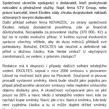
Společnost ukončila spolupráci s dodavateli, kteří poskytovali
nekvalitní a předražené služby. Např. firma STV Group, nebo
právní kancelář, které Ekoltes stály zhruba dvojnásobek nákladů
účtovaných novými dodavateli.
Další příklad selhání firma NOVAIZOL: ze strany společnosti
Ekoltes nebyla dostatečně prověřena, zda je finančně
důvěryhodná. Nezaplatila za provedené služby (370 000,- Kč) a
byl na ni vydán exekuční příkaz. V květnu vyzval insolvenční
správce všechny věřitele, aby do dvou měsíců přihlásili své
pohledávky. Bohužel, EKOLTES tak neučinil a definitivně tak
přišel o dlužnou částku. Kde hledat viníka? U obyčejných
zaměstnanců, ve vedení, v právním zástupci?
Redakce má k dispozici i případy dalších selhání tehdejšího
vedení. EKOLTES sepsal v roce 2006 smlouvu s pivovarem
Litovel na možnost točit pivo na Plovárně. Současně si pivovar
prosadil vystavení směnky, která bude sloužit jako pojistka pro
případ předčasného ukončení smlouvy nebo neplnění smluvního
objemu dodávky piva. A skutečnost: vyčepované pivo se plní
pouze na 26% a navíc nikdo z tehdejšího vedení neví, kde se
nachází kopie směnky. Navíc jde o tzv. bianco směnku, kde tedy
není vyplněna částka a tu si může doplnit držitel směnky