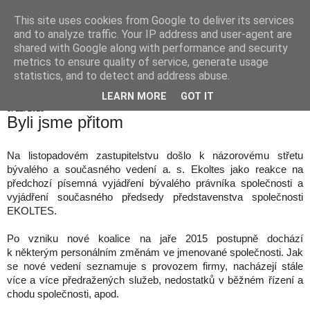
This site uses cookies from Google to deliver its services
Hranické listy
and to analyze traffic. Your IP address and user-agent are
shared with Google along with performance and security
metrics to ensure quality of service, generate usage
statistics, and to detect and address abuse.
▼
LEARN MORE
GOT IT
5. 12. 2015
Byli jsme přitom
Na listopadovém zastupitelstvu došlo k názorovému střetu
bývalého a současného vedení a. s. Ekoltes jako reakce na
předchozí písemná vyjádření bývalého právníka společnosti a
vyjádření současného předsedy představenstva společnosti
EKOLTES.
Po vzniku nové koalice na jaře 2015 postupně dochází
k některým personálním změnám ve jmenované společnosti. Jak
se nové vedení seznamuje s provozem firmy, nacházejí stále
více a více předražených služeb, nedostatků v běžném řízení a
chodu společnosti, apod.