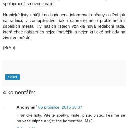
spolupracují s novou koalicí.
Hranické listy chtějí i do budoucna informovat občany o dění jak
na radnici, v zastupitelstvu, tak i samozřejmě o problémech i
úspěších města. I v našich listech vznikla nová redakční rada,
která chce nabízet co nejzajímavější, a nejen kritické pohledy na
život ve městě.
(BrSp)
Sdílet
4 komentáře:
Anonymní
05 prosince, 2015 18:37
Hranické listy. Vítejte zpátky. Pište, pište, pište...Těšíme se
na vaše vtipné a výstižné komentáře. M+J