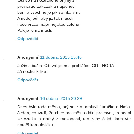
těší se na nezdaněné příjmy z
provizí ze zakázek a najednou
bum a všechno je jak se říká v řiti.
A nedej bůh aby již tak museli
něco vracet např.nějakou zálohu.
Pak je to na mašli.
Odpovědět
Anonymní
11 dubna, 2015 15:46
Jožin z bažin: Citoval jsem z prohlášen OR - HORA.
Já nechci k lizu.
Odpovědět
Anonymní
16 dubna, 2015 20:29
Dnes byla rada města, prý se z ní omluvil Juračka a Haša.
Jeden, co tvrdí, že chce pro město dále pracovat, to nedal
ze vzteku a druhý z mazanosti, ten zase čeká, kam vítr
natočí korouhvičku.
Odpovědět