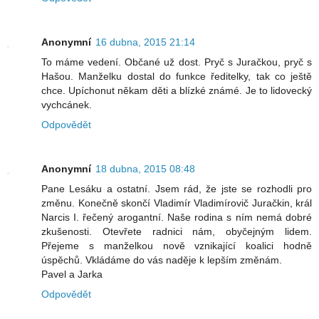
Anonymní
16 dubna, 2015 21:14
To máme vedení. Občané už dost. Pryč s Juračkou, pryč s
Hašou. Manželku dostal do funkce ředitelky, tak co ještě
chce. Upíchonut někam děti a blízké známé. Je to lidovecký
vychcánek.
Odpovědět
Anonymní
18 dubna, 2015 08:48
Pane Lesáku a ostatní. Jsem rád, že jste se rozhodli pro
změnu. Konečně skončí Vladimír Vladimírovič Juračkin, král
Narcis I. řečený arogantní. Naše rodina s ním nemá dobré
zkušenosti. Otevřete radnici nám, obyčejným lidem.
Přejeme s manželkou nově vznikající koalici hodně
úspěchů. Vkládáme do vás naděje k lepším změnám.
Pavel a Jarka
Odpovědět