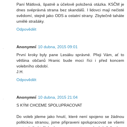
Paní Mátlová, špatně a účelově položená otázka. KSČM je
dnes svéprávná strana bez skandálů. I lidovci mají nečisté
svědomí, stejně jako ODS a ostatní strany. Zbytečně taháte
umělé strašáky.
Odpovědět
Anonymní
10 dubna, 2015 09:01
První kroky byly pane Lesáku správné. Přeji Vám, ať to
většina občanů Hranic bude moci říci i před koncem
volebního období.
J.H.
Odpovědět
Anonymní
10 dubna, 2015 21:04
S KÝM CHCEME SPOLUPRACOVAT
Do voleb jdeme jako hnutí, které není spojeno se žádnou
politickou stranou, jsme připraveni spolupracovat se všemi