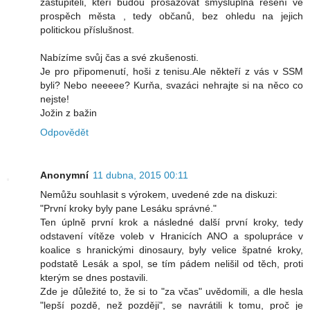
zastupiteli, kteří budou prosazovat smysluplná řešení ve
prospěch města , tedy občanů, bez ohledu na jejich
politickou příslušnost.
Nabízíme svůj čas a své zkušenosti.
Je pro připomenutí, hoši z tenisu.Ale někteří z vás v SSM
byli? Nebo neeeee? Kurňa, svazáci nehrajte si na něco co
nejste!
Jožin z bažin
Odpovědět
Anonymní
11 dubna, 2015 00:11
Nemůžu souhlasit s výrokem, uvedené zde na diskuzi:
"První kroky byly pane Lesáku správné."
Ten úplně první krok a následné další první kroky, tedy
odstavení vítěze voleb v Hranicích ANO a spolupráce v
koalice s hranickými dinosaury, byly velice špatné kroky,
podstatě Lesák a spol, se tím pádem nelišil od těch, proti
kterým se dnes postavili.
Zde je důležité to, že si to "za včas" uvědomili, a dle hesla
"lepší pozdě, než později", se navrátili k tomu, proč je