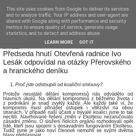
This site uses cookies from Google to deliver its services
Hranické listy
and to analyze traffic. Your IP address and user-agent are
shared with Google along with performance and security
metrics to ensure quality of service, generate usage
statistics, and to detect and address abuse.
▼
LEARN MORE
GOT IT
10. 4. 2015
Předseda hnutí Otevřená radnice Ivo
Lesák odpovídal na otázky Přerovského
a hranického deníku
Proč jste odstoupili od koaliční smlouvy?
Protože neustálé dělání kompromisů nás odvádělo od
hlavních úkolů. Na dělání kompromisů z běžného života i
z podnikání je snad zvyklý každý. Ale každý také ví, že
kompromis musí přinášet ústupek i vítězství na obou
stranách. V případě naší účasti v bývalé koalici jsme to tak
necítili. Navrhované řešení změn v Ekoltesu nezaručovalo
zásadní změnu. O složení řídících orgánů rozhodovali opět
lidé, kteří jsou spojeni s dosavadním fungováním Ekoltesu.
Tudíž jsme je jako noví členové nemohli se svými dvěma
hlasy přehlasovat.