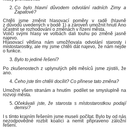
Co bylo hlavní důvodem odvolání radních Zimy a
Zapatové?
Chtěli jsme změnit hlasovací poměry v radě (hlavně
z důvodů uvedených v bodě 1) a zároveň umožnit hnutí Ano
účastnit se rozhodování o změnách v řízení města.
Voliči svými hlasy ve volbách dali touhu po změně jasně
najevo.
Hlasovací většina nám umožňovala odvolání starosty i
místostarostky, ale my jsme chtěli dát najevo, že nám nejde
o funkce.
Bylo to jediné řešení?
Po zkušenostech z uplynulých pěti měsíců jsme zjistili, že
ano.
Čeho jste tím chtěli docílit? Co přinese tato změna?
Umožnit všem stranám a hnutím podílet se smysluplně na
rozvoji města.
Očekávali jste, že starosta s místostarostkou podají
demisi?
I s tímto krajním řešením jsme museli počítat. Bylo by od nás
nezodpovědné rozbít koalici a nemít připraveno záložní
řešení.