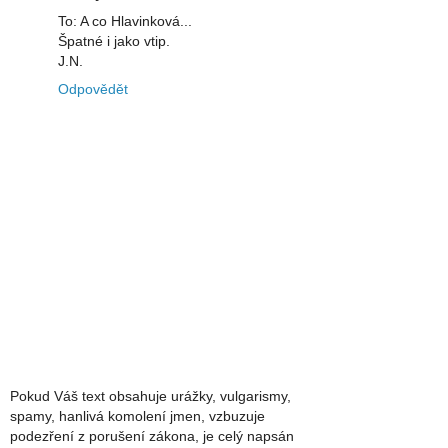
To: A co Hlavinková...
Špatné i jako vtip.
J.N.
Odpovědět
Pokud Váš text obsahuje urážky, vulgarismy,
spamy, hanlivá komolení jmen, vzbuzuje
podezření z porušení zákona, je celý napsán