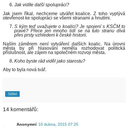
Jak vidíte další spolupráci?
Jak jsem říkal, nechceme utvářet koalice. Z toho vyplývá
otevřenost ke spolupráci se všemi stranami a hnutími.
S kým teď uvažujete o koalici? Je spojení s KSČM to
pravé? Přece jen mnoho lidí se na tuto stranu dívá
přes prsty vzhledem k české historii.
Naším záměrem není vytváření dalších koalic. Na úrovni
města by při hlasování neměla rozhodovat politická
příslušnost, ale zájem na společném rozvoji města.
Koho byste rád viděl jako starostu?
Aby to byla nová tvář.
Sdílet
14 komentářů:
Anonymní
10 dubna, 2015 07:25