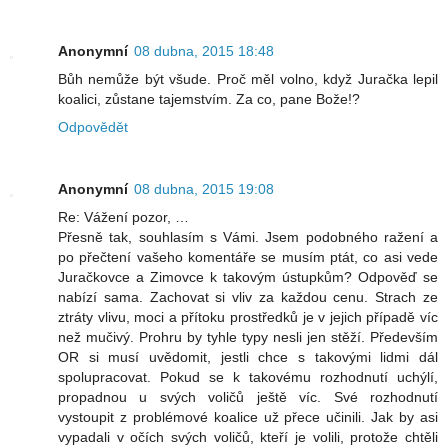
Anonymní
08 dubna, 2015 18:48
Bůh nemůže být všude. Proč měl volno, když Juračka lepil
koalici, zůstane tajemstvím. Za co, pane Bože!?
Odpovědět
Anonymní
08 dubna, 2015 19:08
Re: Vážení pozor, …
Přesně tak, souhlasím s Vámi. Jsem podobného ražení a
po přečtení vašeho komentáře se musím ptát, co asi vede
Juračkovce a Zimovce k takovým ústupkům? Odpověď se
nabízí sama. Zachovat si vliv za každou cenu. Strach ze
ztráty vlivu, moci a přítoku prostředků je v jejich případě víc
než mučivý. Prohru by tyhle typy nesli jen stěží. Především
OR si musí uvědomit, jestli chce s takovými lidmi dál
spolupracovat. Pokud se k takovému rozhodnutí uchýlí,
propadnou u svých voličů ještě víc. Své rozhodnutí
vystoupit z problémové koalice už přece učinili. Jak by asi
vypadali v očích svých voličů, kteří je volili, protože chtěli