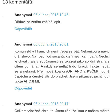
13 komentářů:
Anonymní
06 dubna, 2015 19:46
Dědovi ze zetěm začíná lepit.
Odpovědět
Anonymní
06 dubna, 2015 20:01
Komunistů v Hranicích není třeba se bát. Nekoušou a navíc
drží slovo. Na rozdíl od socanů, kteří neví kam patří. Nechci
je chválit, ale v současnosti se ukazují jako solidní strana s
cílem pomáhat. A nikdy se netlačili do funkcí. Takže nebát
se a nekrást. Přeji nové koalici /OR, ANO a KSČM/ hodně
úspěchů a čerstvý vítr do plachet. Jsem příznivec jachtingu,
takže AHOJ! ML
Odpovědět
Anonymní
06 dubna, 2015 20:17
Celkem výstižně shrnuto. Jsem rád, že jsou v našem městě