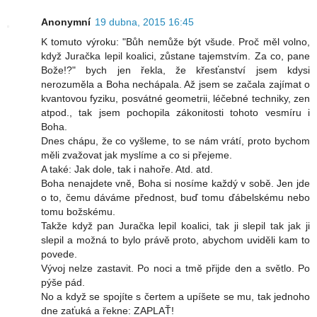
Anonymní
19 dubna, 2015 16:45
K tomuto výroku: "Bůh nemůže být všude. Proč měl volno,
když Juračka lepil koalici, zůstane tajemstvím. Za co, pane
Bože!?" bych jen řekla, že křesťanství jsem kdysi
nerozuměla a Boha nechápala. Až jsem se začala zajímat o
kvantovou fyziku, posvátné geometrii, léčebné techniky, zen
atpod., tak jsem pochopila zákonitosti tohoto vesmíru i
Boha.
Dnes chápu, že co vyšleme, to se nám vrátí, proto bychom
měli zvažovat jak myslíme a co si přejeme.
A také: Jak dole, tak i nahoře. Atd. atd.
Boha nenajdete vně, Boha si nosíme každý v sobě. Jen jde
o to, čemu dáváme přednost, buď tomu ďábelskému nebo
tomu božskému.
Takže když pan Juračka lepil koalici, tak ji slepil tak jak ji
slepil a možná to bylo právě proto, abychom uviděli kam to
povede.
Vývoj nelze zastavit. Po noci a tmě přijde den a světlo. Po
pýše pád.
No a když se spojíte s čertem a upíšete se mu, tak jednoho
dne zaťuká a řekne: ZAPLAŤ!