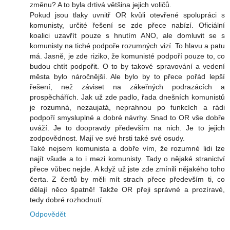
změnu? A to byla drtivá většina jejich voličů.
Pokud jsou tlaky uvnitř OR kvůli otevřené spolupráci s
komunisty, určité řešení se zde přece nabízí. Oficiální
koalici uzavřít pouze s hnutím ANO, ale domluvit se s
komunisty na tiché podpoře rozumných vizí. To hlavu a patu
má. Jasně, je zde riziko, že komunisté podpoří pouze to, co
budou chtít podpořit. O to by takové spravování a vedení
města bylo náročnější. Ale bylo by to přece pořád lepší
řešení, než záviset na zákeřných podrazácích a
prospěchářích. Jak už zde padlo, řada dnešních komunistů
je rozumná, nezaujatá, neprahnou po funkcích a rádi
podpoří smysluplné a dobré návrhy. Snad to OR vše dobře
uváží. Je to doopravdy především na nich. Je to jejich
zodpovědnost. Mají ve své hrsti také své osudy.
Také nejsem komunista a dobře vím, že rozumné lidi lze
najít všude a to i mezi komunisty. Tady o nějaké stranictví
přece vůbec nejde. A když už jste zde zmínili nějakého toho
čerta. Z čertů by měli mít strach přece především ti, co
dělají něco špatně! Takže OR přeji správné a prozíravé,
tedy dobré rozhodnutí.
Odpovědět