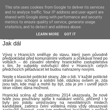
This site uses cookies from Google to deliver its services
Hranické listy
and to analyze traffic. Your IP address and user-agent are
shared with Google along with performance and security
metrics to ensure quality of service, generate usage
statistics, and to detect and address abuse.
▼
LEARN MORE
GOT IT
6. 4. 2015
Jak dál
Vývoj v Hranicích směřuje do stavu, který jsem původně
předpokládal před komunálními volbami a očekával hned po
volbách – do zásadní obměny hranického zastupitelstva
s tím, že subjekty ovlivňující dění v Hranicích celých
předchozích pětadvacet let budou nahrazeny novými.
Nejde o klasické politické strany. Jde o lidi. V každé politické
straně jsou schopní a solidní lidé, otázkou ovšem je, zda
jsou tam, kde mají a mohli by být, zda je jim i uvnitř jejich
stran vůbec dána možnost.
Hranická scéna až do podzimu 2014 ukazovala, že nové
tváře jsou používány spíše k nalákání voličů, přičemž i ty
byly pro jistotu umísťovány na nevolitelných místech
kandidátek, zatímco čelní volitelná místa vždy obsazovali
zasloužilí členové, sem tam podpořeni loajálními a pečlivě