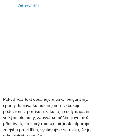
Odpovědět
Pokud Váš text obsahuje urážky, vulgarismy,
spamy, hanlivá komolení jmen, vzbuzuje
podezření z porušení zákona, je celý napsán
velkými písmeny, zabývá se něčím jiným než
příspěvek, na který reaguje, či jinak odporuje
zdejším pravidlům, vystavujete se riziku, že jej
administrátor smaže.