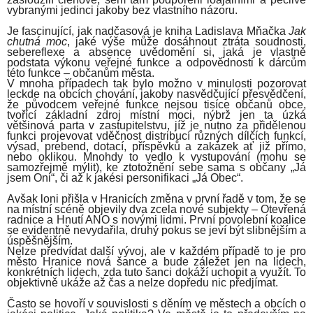
vybranými jedinci jakoby bez vlastního názoru.
Je fascinující, jak nadčasová je kniha Ladislava Mňačka
Jak
chutná moc
, jaké výše může dosáhnout ztráta soudnosti,
sebereflexe a absence uvědomění si, jaká je vlastně
podstata výkonu veřejné funkce a odpovědnosti k dárcům
této funkce – občanům města.
V mnoha případech tak bylo možno v minulosti pozorovat
leckde na obcích chování, jakoby nasvědčující přesvědčení,
že původcem veřejné funkce nejsou tisíce občanů obce,
tvořící základní zdroj místní moci, nýbrž jen ta úzká
většinová parta v zastupitelstvu, jíž je nutno za přidělenou
funkci projevovat vděčnost distribucí různých dílčích funkcí,
výsad, prebend, dotací, příspěvků a zakázek ať již přímo,
nebo oklikou. Mnohdy to vedlo k vystupování (mohu se
samozřejmě mýlit), ke ztotožnění sebe sama s občany „Já
jsem Oni“, či až k jakési personifikaci „Já Obec“.
Avšak loni přišla v Hranicích změna v první řadě v tom, že se
na místní scéně objevily dva zcela nové subjekty – Otevřená
radnice a Hnutí ANO s novými lidmi. První povolební koalice
se evidentně nevydařila, druhý pokus se jeví být slibnějším a
úspěšnějším.
Nelze předvídat další vývoj, ale v každém případě to je pro
město Hranice nová šance a bude záležet jen na lidech,
konkrétních lidech, zda tuto šanci dokáží uchopit a využít. To
objektivně ukáže až čas a nelze dopředu nic předjímat.
Často se hovoří v souvislosti s děním ve městech a obcích o