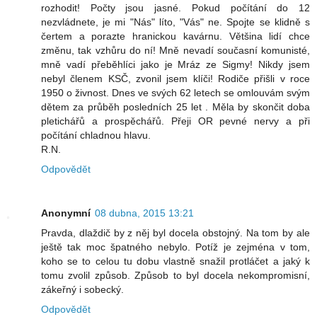
rozhodit! Počty jsou jasné. Pokud počítání do 12
nezvládnete, je mi "Nás" líto, "Vás" ne. Spojte se klidně s
čertem a porazte hranickou kavárnu. Většina lidí chce
změnu, tak vzhůru do ní! Mně nevadí současní komunisté,
mně vadí přeběhlíci jako je Mráz ze Sigmy! Nikdy jsem
nebyl členem KSČ, zvonil jsem klíči! Rodiče přišli v roce
1950 o živnost. Dnes ve svých 62 letech se omlouvám svým
dětem za průběh posledních 25 let . Měla by skončit doba
pletichářů a prospěchářů. Přeji OR pevné nervy a při
počítání chladnou hlavu.
R.N.
Odpovědět
Anonymní
08 dubna, 2015 13:21
Pravda, dlaždič by z něj byl docela obstojný. Na tom by ale
ještě tak moc špatného nebylo. Potíž je zejména v tom,
koho se to celou tu dobu vlastně snažil protláčet a jaký k
tomu zvolil způsob. Způsob to byl docela nekompromisní,
zákeřný i sobecký.
Odpovědět