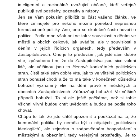
inteligentní a racionálně uvažující občané, kteří veřejně
publikují své postřehy, poznatky a názory.
Jen se Vám pokusím přiblížit tu část vašeho článku, ve
které zmiňujete pro někoho možná poněkud nepřesnou
formulaci oné politiky. Ano, ono se skutečně často hovoří o
politice. Podle mne však ani ne tak v souvislosti s děním ve
městě a obcích celkově, jak uvádíte, ale v souvislosti s
děním v jejich řídících orgánech, tedy především v
Zastupitelstvech. Ono je to především, jak jistě sám dobře
víte, způsobeno tím, že do Zastupitelstva jsou sice voleni
lidé, ale většinou jsou to členové konkrétních politických
stran. Jistě také sám dobře víte, jak to ve většině politických
stran bohužel chodí a že to má také v konečném důsledku
bohužel významný vliv na dění právě v městských a
obecních Zastupitelstvech. Zdůrazňuji bohužel. Ve většině
případů bohužel. To si ale ještě počkáme, než si tohle
všichni vlivní budou chtít uvědomit a budou se podle toho
chovat.
Chápu to tak, že jste chtěl upozornit a poukázat na to, že
komunální politika by neměla být o nějakých „politických
ideologiích“, ale zejména o zodpovědném hospodaření s
městskými a obecními, tedy veřejnými prostředky. Je to