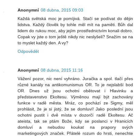
Anonymní
08 dubna, 2015 09:03
Každá světská moc je pomíjivá. Stačí se podívat do dějin
lidstva. Každý člověk by tohle měl mít na paměti. Bůh dal
lidem do rukou moc, aby jejím prostřednictvím konali dobro.
Copak vy jste o tom ještě nikdy nic neslyšeli? Snažím se na
to myslet každý den. A vy?
Odpovědět
Anonymní
08 dubna, 2015 11:16
Vážení pozor, nic není vyhráno. Juračka a spol. tlačí přes
různé kanály na antikomunismus OR. To je nejslabší bod
OR. Dnes už jsou ochotni obětovat i Hlavinku a
představenstvo Ekoltesu. Výměnou mají být zachovány
funkce v radě města. Mráz, co pochází ze Sigmy, měl
prohlásit, že je si jistý, že se domluví! Jako poslední jsou
ochotni pustit i dvě místa v dozorčí radě Ekoltesu. Ač
ateista, tak se ptám Bože, kdy se poslanci v Hranicích
domluví a nebudou koukat na prapory svých
marketingových značek. Přátelé rozum do hrsti, nenechte