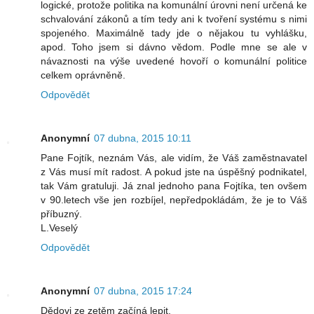
logické, protože politika na komunální úrovni není určená ke
schvalování zákonů a tím tedy ani k tvoření systému s nimi
spojeného. Maximálně tady jde o nějakou tu vyhlášku,
apod. Toho jsem si dávno vědom. Podle mne se ale v
návaznosti na výše uvedené hovoří o komunální politice
celkem oprávněně.
Odpovědět
Anonymní
07 dubna, 2015 10:11
Pane Fojtík, neznám Vás, ale vidím, že Váš zaměstnavatel
z Vás musí mít radost. A pokud jste na úspěšný podnikatel,
tak Vám gratuluji. Já znal jednoho pana Fojtíka, ten ovšem
v 90.letech vše jen rozbíjel, nepředpokládám, že je to Váš
příbuzný.
L.Veselý
Odpovědět
Anonymní
07 dubna, 2015 17:24
Dědovi ze zetěm začíná lepit.