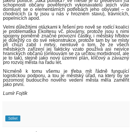
jakési politice. Jaká politika? Ve městě je to především na
schopnosti občany pověřených vykonavatelů jejich vůle
domluvit se o elementárních potřebách jeho obyvatel – o
chodnících (a ty jsou u nás v hrozném stavu), trávnících,
popelnicích apod.
Velmi důležitými otázkami k řešení pro nově se rodící koalici
je problematika Ekoltesu vč. plovárny, protože jsou s nimi
spojeny poměrně značné provozní částky, i městský hřbitov
je důležitý co do své rekonstrukce, protože tam by se místy
při chůzi zabil i mrtvý, nemluvě o tom, že ze všech
městských zařízení jej fakticky vzato používá asi nejvíce
hranických občanů (omlouvám se za určitou morbidnost, ale
je to tak), stejně jako nový územní plán, klíčový a závazný
pro rozvoj města na řadu let.
Nicméně k tomu všemu je třeba mít řádně fungující
logistickou podporu, a tou je městský úřad, na který by se
pozornost budoucího nového vedení města měla zaměřit
jako první.
Lumír Fojtík
Sdílet