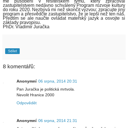
mé působení v řešitelském týmu, který zpracoval
zastupitelstvem nedávno schválený Program rozvoje kultury
do roku 2020. Nezbývá mi než skončit výzvou: zpracujte jiný
program a přesvědčte zastupitelstvo, že je lepší než ten náš.
Předtím se ale naučte ovládat mateřský jazyk a osvojte si
základy pravopisu.
PhDr. Vladimír Juračka
Sdílet
8 komentářů:
Anonymní
06 srpna, 2014 20:31
Pan Juračka je politická mrtvola.
Nevolit Hranice 2000
Odpovědět
Anonymní
06 srpna, 2014 21:31