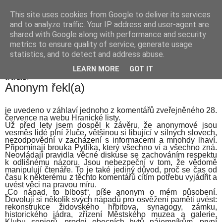
This site uses cookies from Google to deliver its services
Hranické listy
and to analyze traffic. Your IP address and user-agent are
shared with Google along with performance and security
metrics to ensure quality of service, generate usage
statistics, and to detect and address abuse.
▼
LEARN MORE
GOT IT
6. 8. 2014
Anonym řekl(a)
je uvedeno v záhlaví jednoho z komentářů zveřejněného 28.
července na webu Hranické listy.
Už před lety jsem dospěl k závěru, že anonymové jsou
vesměs lidé plní žluče, většinou si libující v silných slovech,
nezodpovědní v zacházení s informacemi a mnohdy lhaví.
Připomínají brouka Pytlíka, který všechno ví a všechno zná.
Neovládají pravidla věcné diskuse se zachováním respektu
k odlišnému názoru. Jsou nebezpeční v tom, že vědomě
manipulují čtenáře. To je také jediný důvod, proč se čas od
času k některému z těchto komentářů cítím potřebu vyjádřit a
uvést věci na pravou míru.
„Co nápad, to blbost“, píše anonym o mém působení.
Dovoluji si několik svých nápadů pro osvěžení paměti uvést:
rekonstrukce židovského hřbitova, synagogy, zámku,
historického jádra, zřízení Městského muzea a galerie,
Klubu seniorů, prodej obecních bytů nájemníkům, první