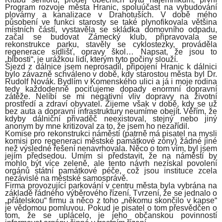
Program rozvoje města Hranic, spoluúčast na vybudování
plovárny a kanalizace v Drahotuších. V době mého
působení ve funkci starosty se také plynofikovala většina
místních částí, vystavěla se skládka domovního odpadu,
začal se budovat Zámecký klub, připravovala se
rekonstrukce parku, stavěly se cyklostezky, prováděla
regenerace sídlišť, opravy škol… Napsat, že jsou to
„blbosti“, je urážkou lidí, kterým tyto počiny slouží.
Sjezd z dálnice jsem neprosadil, připojení Hranic k dálnici
bylo závazně schváleno v době, kdy starostou města byl Dr.
Rudolf Novák. Bydlím v Komenského ulici a já i moje rodina
tedy každodenně pociťujeme dopady enormní dopravní
zátěže. Nelíbí se mi negativní vliv dopravy na životní
prostředí a zdraví obyvatel. Žijeme však v době, kdy se už
bez auta a dopravní infrastruktury neumíme obejít. Věřím, že
kdyby dálniční přivaděč neexistoval, stejný nebo jiný
anonym by mne kritizoval za to, že jsem ho nezařídil.
Komise pro rekonstrukci náměstí (patrně má pisatel na mysli
komisi pro regeneraci městské památkové zóny) žádné jiné
než výsledné řešení nenavrhovala. Něco o tom vím, byl jsem
jejím předsedou. Umím si představit, že na náměstí by
mohlo být více zeleně, ale tento návrh nezískal povolení
orgánů státní památkové péče, což jsou instituce zcela
nezávislé na městské samosprávě.
Firma provozující parkování v centru města byla vybrána na
základě řádného výběrového řízení. Tvrzení, že se jednalo o
„přátelskou“ firmu a něco z toho „někomu skončilo v kapse“
je vědomou pomluvou. Pokud je pisatel o tom přesvědčen o
tom, že se uplácelo, je jeho občanskou povinností