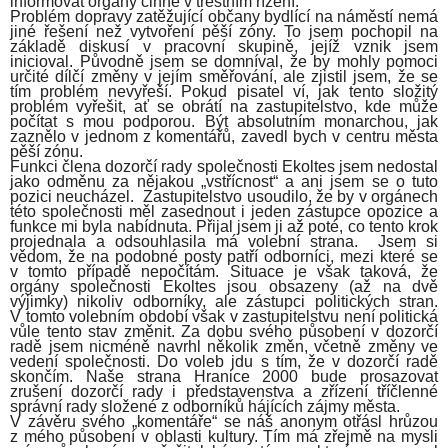
informovat orgány činné v trestním řízení.
Problém dopravy zatěžující občany bydlící na náměstí nemá
jiné řešení než vytvoření pěší zóny. To jsem pochopil na
základě diskusí v pracovní skupině, jejíž vznik jsem
inicioval. Původně jsem se domníval, že by mohly pomoci
určité dílčí změny v jejím směřování, ale zjistil jsem, že se
tím problém nevyřeší. Pokud pisatel ví, jak tento složitý
problém vyřešit, ať se obrátí na zastupitelstvo, kde může
počítat s mou podporou. Být absolutním monarchou, jak
zaznělo v jednom z komentářů, zavedl bych v centru města
pěší zónu.
Funkci člena dozorčí rady společnosti Ekoltes jsem nedostal
jako odměnu za nějakou „vstřícnost“ a ani jsem se o tuto
pozici neucházel. Zastupitelstvo usoudilo, že by v orgánech
této společnosti měl zasednout i jeden zástupce opozice a
funkce mi byla nabídnuta. Přijal jsem ji až poté, co tento krok
projednala a odsouhlasila má volební strana. Jsem si
vědom, že na podobné posty patří odborníci, mezi které se
v tomto případě nepočítám. Situace je však taková, že
orgány společnosti Ekoltes jsou obsazeny (až na dvě
výjimky) nikoliv odborníky, ale zástupci politických stran.
V tomto volebním období však v zastupitelstvu není politická
vůle tento stav změnit. Za dobu svého působení v dozorčí
radě jsem nicméně navrhl několik změn, včetně změny ve
vedení společnosti. Do voleb jdu s tím, že v dozorčí radě
skončím. Naše strana Hranice 2000 bude prosazovat
zrušení dozorčí rady i představenstva a zřízení tříčlenné
správní rady složené z odborníků hájících zájmy města.
V závěru svého „komentáře“ se náš anonym otřásl hrůzou
z mého působení v oblasti kultury. Tím má zřejmě na mysli