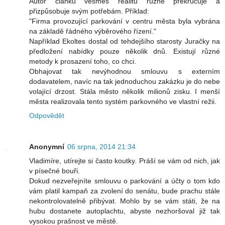
Autor článku vesměs realitu různě překrucuje a
přizpůsobuje svým potřebám. Příklad:
"Firma provozující parkování v centru města byla vybrána
na základě řádného výběrového řízení."
Například Ekoltes dostal od tehdejšího starosty Juračky na
předložení nabídky pouze několik dnů. Existují různé
metody k prosazení toho, co chci.
Obhajovat tak nevýhodnou smlouvu s externím
dodavatelem, navíc na tak jednoduchou zakázku je do nebe
volající drzost. Stála město několik milionů zisku. I menší
města realizovala tento systém parkovného ve vlastní režii.
Odpovědět
Anonymní
06 srpna, 2014 21:34
Vladimíre, utírejte si často koutky. Práší se vám od nich, jak
v písečné bouři.
Dokud nezveřejníte smlouvu o parkování a účty o tom kdo
vám platil kampaň za zvolení do senátu, bude prachu stále
nekontrolovatelně přibývat. Mohlo by se vám státi, že na
hubu dostanete autoplachtu, abyste nezhoršoval již tak
vysokou prašnost ve městě.