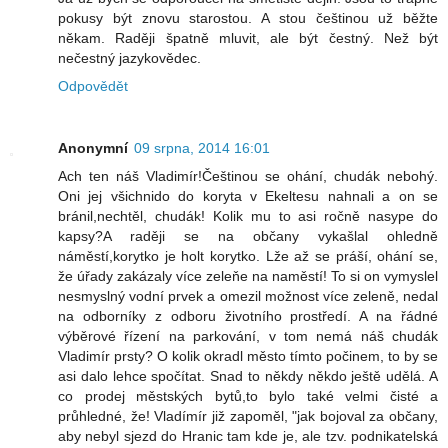
pokusy být znovu starostou. A stou češtinou už běžte
někam. Raději špatně mluvit, ale být čestný. Než být
nečestný jazykovědec.
Odpovědět
Anonymní
09 srpna, 2014 16:01
Ach ten náš Vladimír!Češtinou se ohání, chudák nebohý.
Oni jej všichnido do koryta v Ekeltesu nahnali a on se
bránil,nechtěl, chudák! Kolik mu to asi ročně nasype do
kapsy?A raději se na občany vykašlal ohledně
náměstí,korytko je holt korytko. Lže až se práší, ohání se,
že úřady zakázaly více zeleňe na naměstí! To si on vymyslel
nesmyslný vodní prvek a omezil možnost více zeleně, nedal
na odborníky z odboru životního prostředí. A na řádné
výběrové řízení na parkování, v tom nemá náš chudák
Vladimír prsty? O kolik okradl město tímto počinem, to by se
asi dalo lehce spočítat. Snad to někdy někdo ještě udělá. A
co prodej městských bytů,to bylo také velmi čisté a
průhledné, že! Vladímír již zapoměl, "jak bojoval za občany,
aby nebyl sjezd do Hranic tam kde je, ale tzv. podnikatelská