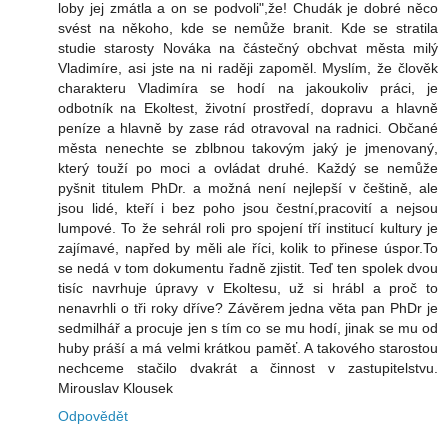
loby jej zmátla a on se podvoli",že! Chudák je dobré něco
svést na někoho, kde se nemůže branit. Kde se stratila
studie starosty Nováka na částečný obchvat města milý
Vladimíre, asi jste na ni raději zapoměl. Myslím, že člověk
charakteru Vladimíra se hodí na jakoukoliv práci, je
odbotník na Ekoltest, životní prostředí, dopravu a hlavně
peníze a hlavně by zase rád otravoval na radnici. Občané
města nenechte se zblbnou takovým jaký je jmenovaný,
který touží po moci a ovládat druhé. Každý se nemůže
pyšnit titulem PhDr. a možná není nejlepší v češtině, ale
jsou lidé, kteří i bez poho jsou čestní,pracovití a nejsou
lumpové. To že sehrál roli pro spojení tří institucí kultury je
zajímavé, napřed by měli ale říci, kolik to přinese úspor.To
se nedá v tom dokumentu řadně zjistit. Teď ten spolek dvou
tisíc navrhuje úpravy v Ekoltesu, už si hrábl a proč to
nenavrhli o tři roky dříve? Závěrem jedna věta pan PhDr je
sedmilhář a procuje jen s tím co se mu hodí, jinak se mu od
huby práší a má velmi krátkou paměť. A takového starostou
nechceme stačilo dvakrát a činnost v zastupitelstvu.
Mirouslav Klousek
Odpovědět