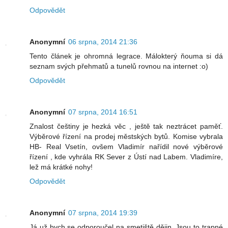
Odpovědět
Anonymní
06 srpna, 2014 21:36
Tento článek je ohromná legrace. Málokterý ňouma si dá
seznam svých přehmatů a tunelů rovnou na internet :o)
Odpovědět
Anonymní
07 srpna, 2014 16:51
Znalost češtiny je hezká věc , ještě tak neztrácet paměť.
Výběrové řízení na prodej městských bytů. Komise vybrala
HB- Real Vsetín, ovšem Vladimír nařídil nové výběrové
řízení , kde vyhrála RK Sever z Ústí nad Labem. Vladimíre,
lež má krátké nohy!
Odpovědět
Anonymní
07 srpna, 2014 19:39
Já už bych se odporoučel na smetiště dějin. Jsou to trapné