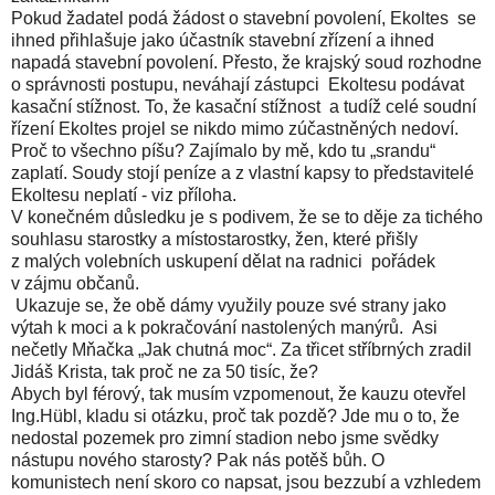
Pokud žadatel podá žádost o stavební povolení, Ekoltes se
ihned přihlašuje jako účastník stavební zřízení a ihned
napadá stavební povolení. Přesto, že krajský soud rozhodne
o správnosti postupu, neváhají zástupci Ekoltesu podávat
kasační stížnost. To, že kasační stížnost a tudíž celé soudní
řízení Ekoltes projel se nikdo mimo zúčastněných nedoví.
Proč to všechno píšu? Zajímalo by mě, kdo tu „srandu“
zaplatí. Soudy stojí peníze a z vlastní kapsy to představitelé
Ekoltesu neplatí - viz příloha.
V konečném důsledku je s podivem, že se to děje za tichého
souhlasu starostky a místostarostky, žen, které přišly
z malých volebních uskupení dělat na radnici pořádek
v zájmu občanů.
Ukazuje se, že obě dámy využily pouze své strany jako
výtah k moci a k pokračování nastolených manýrů. Asi
nečetly Mňačka „Jak chutná moc“. Za třicet stříbrných zradil
Jidáš Krista, tak proč ne za 50 tisíc, že?
Abych byl férový, tak musím vzpomenout, že kauzu otevřel
Ing.Hübl, kladu si otázku, proč tak pozdě? Jde mu o to, že
nedostal pozemek pro zimní stadion nebo jsme svědky
nástupu nového starosty? Pak nás potěš bůh. O
komunistech není skoro co napsat, jsou bezzubí a vzhledem