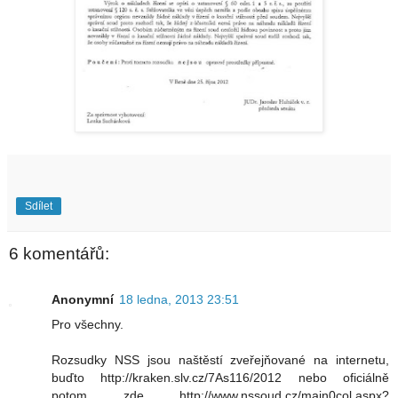
Sdílet
6 komentářů:
Anonymní
18 ledna, 2013 23:51
Pro všechny.
Rozsudky NSS jsou naštěstí zveřejňované na internetu,
buďto http://kraken.slv.cz/7As116/2012 nebo oficiálně
potom zde http://www.nssoud.cz/main0col.aspx?