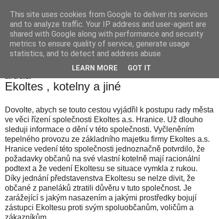
This site uses cookies from Google to deliver its services
Hranické listy
and to analyze traffic. Your IP address and user-agent are
shared with Google along with performance and security
metrics to ensure quality of service, generate usage
statistics, and to detect and address abuse.
▼
LEARN MORE
GOT IT
15. 1. 2013
Ekoltes , kotelny a jiné
Dovolte, abych se touto cestou vyjádřil k postupu rady města
ve věci řízení společnosti Ekoltes a.s. Hranice. Už dlouho
sleduji informace o dění v této společnosti. Vyčleněním
tepelného provozu ze základního majetku firmy Ekoltes a.s.
Hranice vedení této společnosti jednoznačně potvrdilo, že
požadavky občanů na své vlastní kotelně mají racionální
podtext a že vedení Ekoltesu se situace vymkla z rukou.
Díky jednání představenstva Ekoltesu se nelze divit, že
občané z paneláků ztratili důvěru v tuto společnost. Je
zarážející s jakým nasazením a jakými prostředky bojují
zástupci Ekoltesu proti svým spoluobčanům, voličům a
zákazníkům.