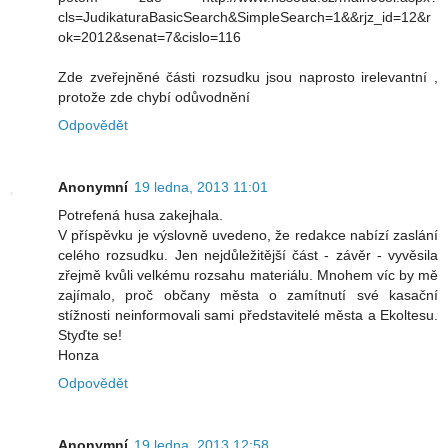
cls=JudikaturaBasicSearch&SimpleSearch=1&&rjz_id=12&r
ok=2012&senat=7&cislo=116
Zde zveřejněné části rozsudku jsou naprosto irelevantní ,
protože zde chybí odůvodnění
Odpovědět
Anonymní
19 ledna, 2013 11:01
Potrefená husa zakejhala.
V příspěvku je výslovně uvedeno, že redakce nabízí zaslání
celého rozsudku. Jen nejdůležitější část - závěr - vyvěsila
zřejmě kvůli velkému rozsahu materiálu. Mnohem víc by mě
zajímalo, proč občany města o zamítnutí své kasační
stížnosti neinformovali sami představitelé města a Ekoltesu.
Styďte se!
Honza
Odpovědět
Anonymní
19 ledna, 2013 12:58