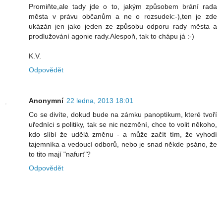
Promiňte,ale tady jde o to, jakým způsobem brání rada
města v právu občanům a ne o rozsudek:-),ten je zde
ukázán jen jako jeden ze způsobu odporu rady města a
prodlužování agonie rady.Alespoň, tak to chápu já :-)
K.V.
Odpovědět
Anonymní
22 ledna, 2013 18:01
Co se divíte, dokud bude na zámku panoptikum, které tvoří
uředníci s politiky, tak se nic nezmění, chce to volit někoho,
kdo slíbí že udělá změnu - a může začít tím, že vyhodí
tajemníka a vedoucí odborů, nebo je snad někde psáno, že
to tito mají "nafurt"?
Odpovědět