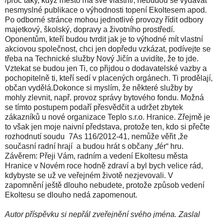
/proč taky, když město má své vlastní/, nebudou se vydávat
nesmyslné publikace o výhodnosti topení Ekoltesem apod.
Po odborné stránce mohou jednotlivé provozy řídit odbory
majetkový, školský, dopravy a životního prostředí.
Oponentům, kteří budou tvrdit jak je to výhodné mít vlastní
akciovou společnost, chci jen dopředu vzkázat, podívejte se
třeba na Technické služby Nový Jičín a uvidíte, že to jde.
Vztekat se budou jen Ti, co přijdou o dodavatelské vazby a
pochopitelně ti, kteří sedí v placených orgánech. Ti prodělají,
občan vydělá.Dokonce si myslím, že některé služby by
mohly zlevnit, např. provoz správy bytového fondu. Možná
se tímto postupem podaří přesvědčit a udržet zbytek
zákazníků u nové organizace Teplo s.r.o. Hranice. Zřejmě je
to však jen moje naivní představa, protože ten, kdo si přečte
rozhodnutí soudu
7As 116/2012-41, nemůže věřit ,že
současní radní hrají a budou hrát s občany „fér“ hru.
Závěrem: Přeji Vám, radním a vedení Ekoltesu města
Hranice v Novém roce hodně zdraví a byl bych velice rád,
kdybyste se už ve veřejném životě nezjevovali. V
zapomnění ještě dlouho nebudete, protože způsob vedení
Ekoltesu se dlouho nedá zapomenout.
Autor příspěvku si nepřál zveřejnění svého jména. Zaslal