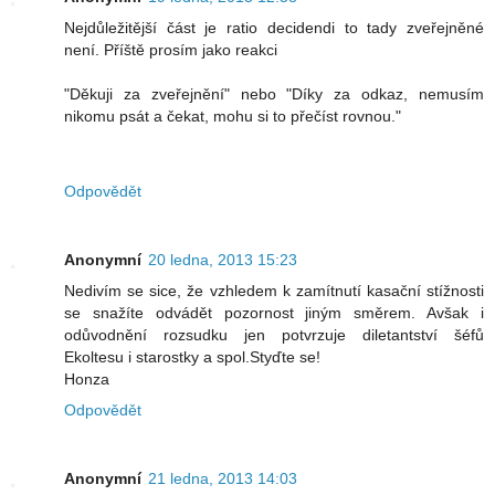
Nejdůležitější část je ratio decidendi to tady zveřejněné
není. Příště prosím jako reakci
"Děkuji za zveřejnění" nebo "Díky za odkaz, nemusím
nikomu psát a čekat, mohu si to přečíst rovnou."
Odpovědět
Anonymní
20 ledna, 2013 15:23
Nedivím se sice, že vzhledem k zamítnutí kasační stížnosti
se snažíte odvádět pozornost jiným směrem. Avšak i
odůvodnění rozsudku jen potvrzuje diletantství šéfů
Ekoltesu i starostky a spol.Styďte se!
Honza
Odpovědět
Anonymní
21 ledna, 2013 14:03