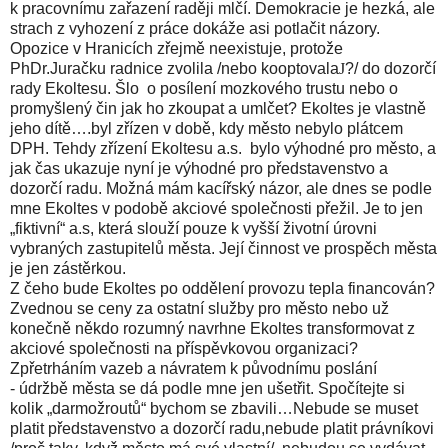
k pracovnímu zařazení raději mlčí. Demokracie je hezká, ale
strach z vyhození z práce dokáže asi potlačit názory.
Opozice v Hranicích zřejmě neexistuje, protože
PhDr.Juračku radnice zvolila /nebo kooptovala
J
?/ do dozorčí
rady Ekoltesu. Šlo o posílení mozkového trustu nebo o
promyšlený čin jak ho zkoupat a umlčet? Ekoltes je vlastně
jeho dítě….byl zřízen v době, kdy město nebylo plátcem
DPH. Tehdy zřízení Ekoltesu a.s. bylo výhodné pro město, a
jak čas ukazuje nyní je výhodné pro představenstvo a
dozorčí radu. Možná mám kacířský názor, ale dnes se podle
mne Ekoltes v podobě akciové společnosti přežil. Je to jen
„fiktivní“ a.s, která slouží pouze k vyšší životní úrovni
vybraných zastupitelů města. Její činnost ve prospěch města
je jen zástěrkou.
Z čeho bude Ekoltes po oddělení provozu tepla financován?
Zvednou se ceny za ostatní služby pro město nebo už
konečně někdo rozumný navrhne Ekoltes transformovat z
akciové společnosti na příspěvkovou organizaci?
Zpřetrháním vazeb a návratem k původnímu poslání
- údržbě města se dá podle mne jen ušetřit. Spočítejte si
kolik „darmožroutů“ bychom se zbavili…Nebude se muset
platit představenstvo a dozorčí radu,nebude platit právníkovi