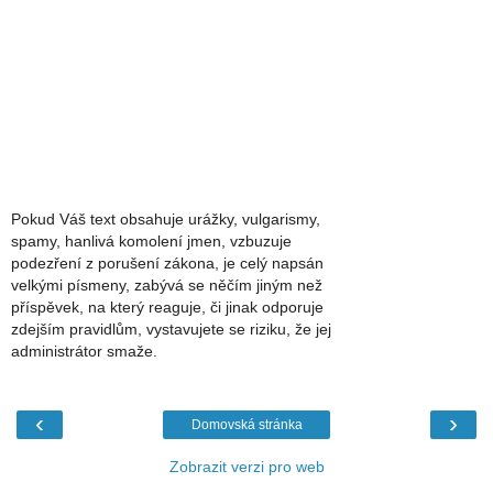
Pokud Váš text obsahuje urážky, vulgarismy,
spamy, hanlivá komolení jmen, vzbuzuje
podezření z porušení zákona, je celý napsán
velkými písmeny, zabývá se něčím jiným než
příspěvek, na který reaguje, či jinak odporuje
zdejším pravidlům, vystavujete se riziku, že jej
administrátor smaže.
‹
›
Domovská stránka
Zobrazit verzi pro web