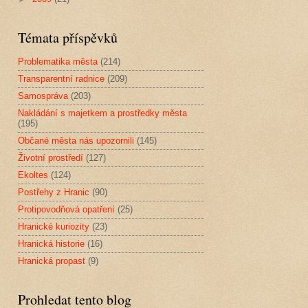
Témata příspěvků
Problematika města
(214)
Transparentní radnice
(209)
Samospráva
(203)
Nakládání s majetkem a prostředky města
(195)
Občané města nás upozornili
(145)
Životní prostředí
(127)
Ekoltes
(124)
Postřehy z Hranic
(90)
Protipovodňová opatření
(25)
Hranické kuriozity
(23)
Hranická historie
(16)
Hranická propast
(9)
Prohledat tento blog