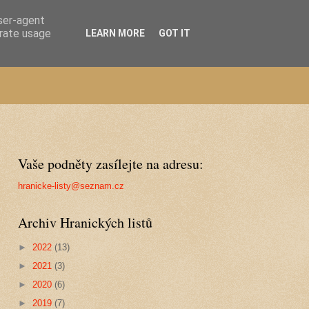
user-agent
erate usage
LEARN MORE
GOT IT
Vaše podněty zasílejte na adresu:
hranicke-listy@seznam.cz
Archiv Hranických listů
►
2022
(13)
►
2021
(3)
►
2020
(6)
►
2019
(7)