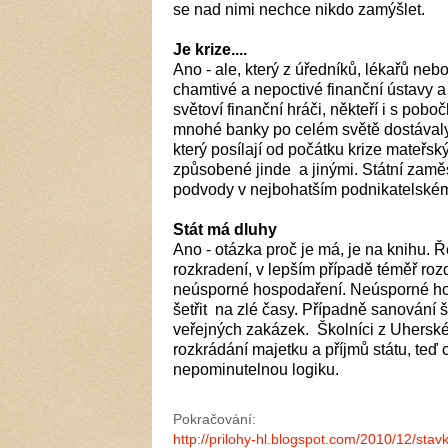
se nad nimi nechce nikdo zamýšlet.
Je krize....
Ano - ale, který z úředníků, lékařů nebo
chamtivé a nepoctivé finanční ústavy a
světoví finanční hráči, někteří i s pob
mnohé banky po celém světě dostávaly 
který posílají od počátku krize mateřsk
způsobené jinde a jinými. Státní zaměst
podvody v nejbohatším podnikatelské
Stát má dluhy
Ano - otázka proč je má, je na knihu. Ř
rozkradení, v lepším případě téměř roz
neúsporné hospodaření. Neúsporné hos
šetřit na zlé časy. Případně sanování
veřejných zakázek. Školníci z Uherského
rozkrádání majetku a příjmů státu, teď
nepominutelnou logiku.
Pokračování:
http://prilohy-hl.blogspot.com/2010/12/stav