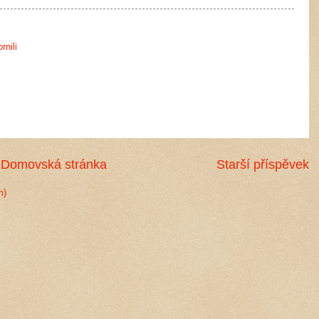
nili
Domovská stránka
Starší příspěvek
m)