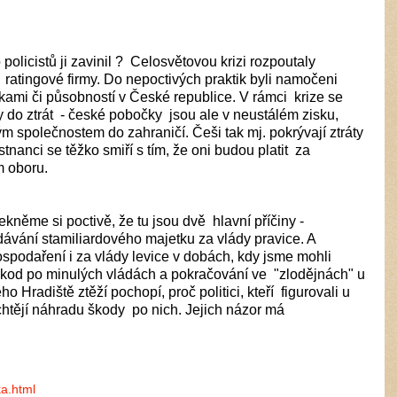
 policistů ji zavinil ? Celosvětovou krizi rozpoutaly
 ratingové firmy. Do nepoctivých praktik byli namočeni
očkami či působností v České republice. V rámci krize se
do ztrát - české pobočky jsou ale v neustálém zisku,
ým společnostem do zahraničí. Češi tak mj. pokrývají ztráty
nanci se těžko smiří s tím, že oni budou platit za
m oboru.
ekněme si poctivě, že tu jsou dvě hlavní příčiny -
dávání stamiliardového majetku za vlády pravice. A
podaření i za vlády levice v dobách, kdy jsme mohli
 škod po minulých vládách a pokračování ve "zlodějnách" u
 Hradiště ztěží pochopí, proč politici, kteří figurovali u
 chtějí náhradu škody po nich. Jejich názor má
ka.html