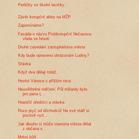
Perličky ze školní lavičky…
Závěr korupční aféry na MŽP
Zapomínáme?
Fasáda o názvu Protikorupční Nečasova
vláda se hroutí
Druhé zasedání zastupitelstva města
Kdy bude opraveno ohrázování Ludiny?
Stávka
Když dva dělají totéž.
Hezké Vánoce v příštím roce.
Neuvěřitelné nařčení: Půl miliardy bylo
pro pana L...
Hraničtí úředníci a stávka.
Ruce pryč od důchodců! Na své stáří si
poctivě vyd...
Jak dlouho si může starosta města dělat
z občana s...
Mrtvý kůň