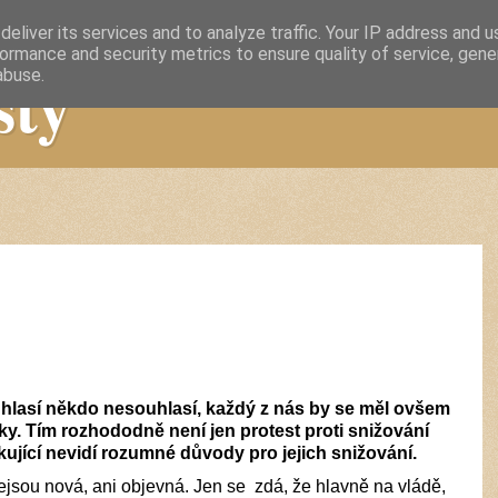
eliver its services and to analyze traffic. Your IP address and 
ormance and security metrics to ensure quality of service, gen
sty
abuse.
lasí někdo nesouhlasí, každý z nás by se měl ovšem
. Tím rozhododně není jen protest proti snižování
vkující nevidí rozumné důvody pro jejich snižování.
nejsou nová, ani objevná. Jen se zdá, že hlavně na vládě,