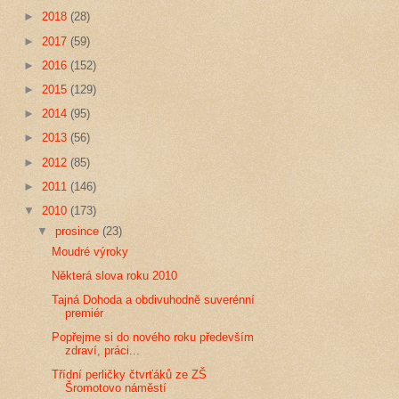
►
2018
(28)
►
2017
(59)
►
2016
(152)
►
2015
(129)
►
2014
(95)
►
2013
(56)
►
2012
(85)
►
2011
(146)
▼
2010
(173)
▼
prosince
(23)
Moudré výroky
Některá slova roku 2010
Tajná Dohoda a obdivuhodně suverénní
premiér
Popřejme si do nového roku především
zdraví, práci...
Třídní perličky čtvrťáků ze ZŠ
Šromotovo náměstí