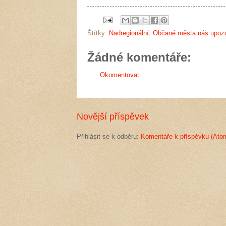
Štítky:
Nadregionální
,
Občané města nás upozor
Žádné komentáře:
Okomentovat
Novější příspěvek
Přihlásit se k odběru:
Komentáře k příspěvku (Ato