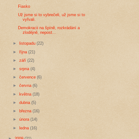
Fiasko
Už jsme si to vybrečeli, už jsme si to
vyřvali.
Demokracii na špíně, rozkrádání a
zlodějně, nepost...
►
listopadu
(22)
►
října
(21)
►
září
(22)
►
srpna
(4)
►
července
(6)
►
června
(6)
►
května
(18)
►
dubna
(5)
►
března
(16)
►
února
(14)
►
ledna
(16)
►
2009
(21)