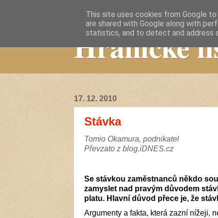
This site uses cookies from Google to d
are shared with Google along with perf
Hranické li
statistics, and to detect and address 
17. 12. 2010
Stávka
Tomio Okamura, podnikatel
Převzato z blog.iDNES.cz
Se stávkou zaměstnanců někdo souh
zamyslet nad pravým důvodem stávky
platu. Hlavní důvod přece je, že stá
Argumenty a fakta, která zazní nížeji, 