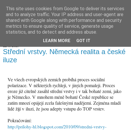
This site uses cookies from Google to deliver its services
Hranické listy
and to analyze traffic. Your IP address and user-agent are
shared with Google along with performance and security
metrics to ensure quality of service, generate usage
statistics, and to detect and address abuse.
▼
LEARN MORE
GOT IT
12. 9. 2010
Střední vrstvy. Německá realita a české
iluze
Ve všech evropských zemích probíhá proces sociální
polarizace. V některých rychleji, v jiných pomaleji. Proces
eroze již citelně zasáhl střední vrstvy i v tak bohaté zemi, jako
je Německo. V mnohem méně bohaté České republice se
zatím mnozí opájejí zcela falešnými nadějemi. Zejména mladí
lidé žijí v iluzi, že jsou adepty vstupu do TOP vrstev.
Pokračování:
http://prilohy-hl.blogspot.com/2010/09/stredni-vrstvy-