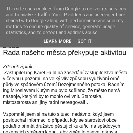
This site uses cookies from Google to deliver its services
Hranické listy
and to analyze traffic. Your IP address and user-agent are
shared with Google along with performance and security
metrics to ensure quality of service, generate usage
statistics, and to detect and address abuse.
▼
LEARN MORE
GOT IT
13. 9. 2011
Rada našeho města překypuje aktivitou
Zdeněk Špiřík
Zastupitel ing.Karel Hübl na zasedání zastupitelstva města
v červnu upozornil na velký vliv způsobu využívání orné
půdy ve spádovém území Bezejmenného potoka. Radním
ing.Miroslavem Kutým mu bylo sděleno, že město nemá
nástroje, kterými by to mohlo ovlivnit. Starostka,
místostarosta ani jiný radní nereagovali…
Vzpomněl jsem si na tuto situaci nedávno, když jsem
poslouchal informaci o případu, kdy se starostovi obce
podařilo přimět družstvo pěstující kukuřici na spádových
pozemcích směrem k obci, aby změnilo osevní plány a