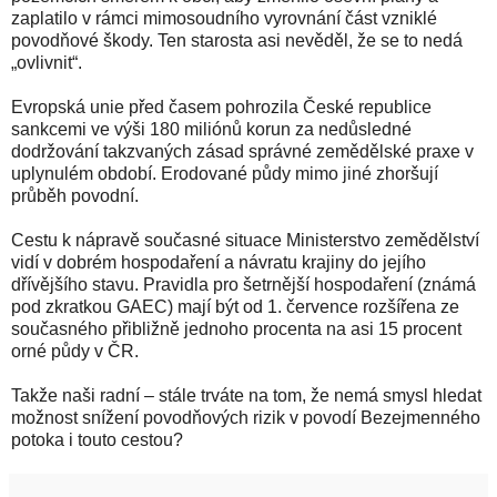
zaplatilo v rámci mimosoudního vyrovnání část vzniklé
povodňové škody. Ten starosta asi nevěděl, že se to nedá
„ovlivnit“.
Evropská unie před časem pohrozila České republice
sankcemi ve výši 180 miliónů korun za nedůsledné
dodržování takzvaných zásad správné zemědělské praxe v
uplynulém období. Erodované půdy mimo jiné zhoršují
průběh povodní.
Cestu k nápravě současné situace Ministerstvo zemědělství
vidí v dobrém hospodaření a návratu krajiny do jejího
dřívějšího stavu. Pravidla pro šetrnější hospodaření (známá
pod zkratkou GAEC) mají být od 1. července rozšířena ze
současného přibližně jednoho procenta na asi 15 procent
orné půdy v ČR.
Takže naši radní – stále trváte na tom, že nemá smysl hledat
možnost snížení povodňových rizik v povodí Bezejmenného
potoka i touto cestou?