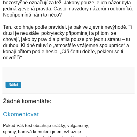
bezostyšně označují za lež. Jakoby pouze jejich názor byla
jediná zjevená pravda. Často navzdory názorům odborníků.
Nepřipomíná nám to něco?
Ten, kdo hraje podle pravidel, je pak ve zjevné nevýhodě. Ti
druzí je neustále pokrytecky připomínají a přitom se
chovají, jako by pravidla platila pouze pro jednu stranu – tu
druhou. Klidně mluví o „atmosféře vzájemné spolupráce“ a
konají přitom podle hesla „Čiň čertu dobře, peklem se ti
odvděčí“.
Sdílet
Žádné komentáře:
Okomentovat
Pokud Váš text obsahuje urážky, vulgarismy,
spamy, hanlivá komolení jmen, vzbuzuje