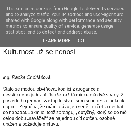
This site uses cookies from Google to deliver its services
Hranické listy
and to analyze traffic. Your IP address and user-agent are
shared with Google along with performance and security
metrics to ensure quality of service, generate usage
statistics, and to detect and address abuse.
▼
LEARN MORE
GOT IT
18. 9. 2011
Kulturnost už se nenosí
Ing. Radka Ondriášová
Stalo se módou obviňovat koalici z arogance a
nevstřícného jednání. Jenže každá mince má dvě strany. Z
posledního jednání zastupitelstva jsem si odnesla několik
dojmů. Zejména, že mám právo jen sedět, mlčet a nechat
se napadat. Jakmile totiž zareaguji, dotyčný, který se do mě
celou dobu „navážel““ se najednou cítí dotčen, osobně
uražen a požaduje omluvu.