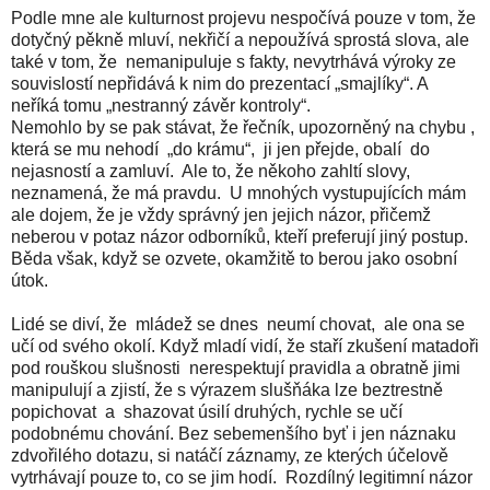
Podle mne ale kulturnost projevu nespočívá pouze v tom, že
dotyčný pěkně mluví, nekřičí a nepoužívá sprostá slova, ale
také v tom, že nemanipuluje s fakty, nevytrhává výroky ze
souvislostí nepřidává k nim do prezentací „smajlíky“. A
neříká tomu „nestranný závěr kontroly“.
Nemohlo by se pak stávat, že řečník, upozorněný na chybu ,
která se mu nehodí „do krámu“, ji jen přejde, obalí do
nejasností a zamluví. Ale to, že někoho zahltí slovy,
neznamená, že má pravdu. U mnohých vystupujících mám
ale dojem, že je vždy správný jen jejich názor, přičemž
neberou v potaz názor odborníků, kteří preferují jiný postup.
Běda však, když se ozvete, okamžitě to berou jako osobní
útok.
Lidé se diví, že mládež se dnes neumí chovat, ale ona se
učí od svého okolí. Když mladí vidí, že staří zkušení matadoři
pod rouškou slušnosti nerespektují pravidla a obratně jimi
manipulují a zjistí, že s výrazem slušňáka lze beztrestně
popichovat a shazovat úsilí druhých, rychle se učí
podobnému chování. Bez sebemenšího byť i jen náznaku
zdvořilého dotazu, si natáčí záznamy, ze kterých účelově
vytrhávají pouze to, co se jim hodí. Rozdílný legitimní názor