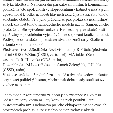
se týká Ekoltesu. Na nemorální parazitování místních komunálních
politiků na této společnosti ve stoprocentním vlastnictví města jsem
upozorňoval k velké nelibosti hlavních aktérů již na začátku tohoto
volebního období. A v jeho průběhu se pak prokázala nesmyslnost
a neefektivnost tohoto samoúčelného modelu řízení. Samoúčelného
proto, že uměle vytvořené funkce v Ekoltesu byly ve skutečnosti
využívány v povolebním vyjednávání ke slepování koalic na radici.
Podívejme se na složení představenstva a dozorčí rady Ekoltesu
v tomto volebním období:
Představenstvo - J.Sedláček( Nezávislí, radní), R.Průcha(předseda
místní ODS), V.Zima(ČSSD, zastupitel), M.Vinkler (Zelení,
zastupitel), R. Hlavinka (ODS, radní).
Dozorčí rada - M.Los (předseda místních Zelených),
J.Úlehla
(ČSSD, radní).
V této sestavě jsou 3 radní, 2 zastupitelé a dva předsedové místních
organizací politických stran, všichni pak dohromady součástí tzv.
koalice na radnici.
Tento model řízení umožnil za dobu jeho existence z Ekoltesu
„odsát“ miliony korun na účty komunálních politiků. Paní
místostarostka inž. Ondriášová při jeho obhajování ve sdělovacích
prostředcích prohlásila, že z těchto odměn žádný z aktérů