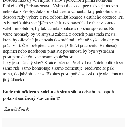
funkci vůči představenstvu. Vybrat dva zástupce města je možno
několika způsoby. Jako příklad uvedu variantu, kdy jednoho člena
dozorčí rady vybere z řad odborníků koalice a druhého opozice. Při
existenci kultivovanějších vztahů, než navodila koalice v tomto
volebním období, by tak učinila koalice s opozicí společně. Roli
valné hromady by ve smyslu zákona o obcích plnila rada města,
která by oficielně jmenovala dozorčí radu včetně výše odměny za
práci v ní. Členové představenstva (3 řídící pracovníci Ekoltesu)
neplnící nebo neschopní plnit své povinnosti by byli vystřídáni
postupem daným stanovami společnosti.
Jaký je současný stav? Krátce řečeno několik koaličních politiků se
samo řídí, samo kontroluje a samo odměňuje. Nedivme se pak
tomu, do jaké situace se Ekoltes postupně dostává (to je ale téma na
jiný článek).
Bude mít některá z volebních stran sílu a odvahu se aspoň
pokusit současný stav změnit?
Zdeněk Špiřík