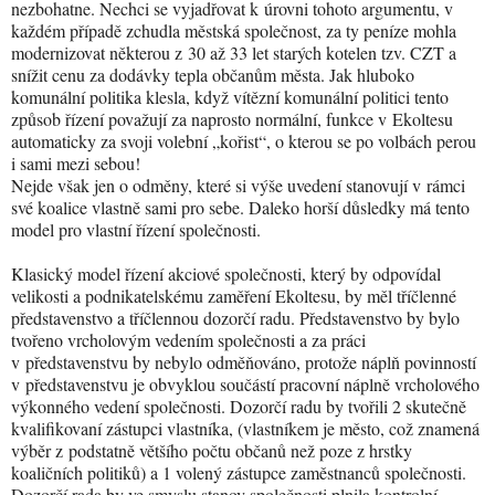
nezbohatne. Nechci se vyjadřovat k úrovni tohoto argumentu, v
každém případě zchudla městská společnost, za ty peníze mohla
modernizovat některou z 30 až 33 let starých kotelen tzv. CZT a
snížit cenu za dodávky tepla občanům města. Jak hluboko
komunální politika klesla, když vítězní komunální politici tento
způsob řízení považují za naprosto normální, funkce v Ekoltesu
automaticky za svoji volební „kořist“, o kterou se po volbách perou
i sami mezi sebou!
Nejde však jen o odměny, které si výše uvedení stanovují v rámci
své koalice vlastně sami pro sebe. Daleko horší důsledky má tento
model pro vlastní řízení společnosti.
Klasický model řízení akciové společnosti, který by odpovídal
velikosti a podnikatelskému zaměření Ekoltesu, by měl tříčlenné
představenstvo a tříčlennou dozorčí radu. Představenstvo by bylo
tvořeno vrcholovým vedením společnosti a za práci
v představenstvu by nebylo odměňováno, protože náplň povinností
v představenstvu je obvyklou součástí pracovní náplně vrcholového
výkonného vedení společnosti. Dozorčí radu by tvořili 2 skutečně
kvalifikovaní zástupci vlastníka, (vlastníkem je město, což znamená
výběr z podstatně většího počtu občanů než poze z hrstky
koaličních politiků) a 1 volený zástupce zaměstnanců společnosti.
Dozorčí rada by ve smyslu stanov společnosti plnila kontrolní