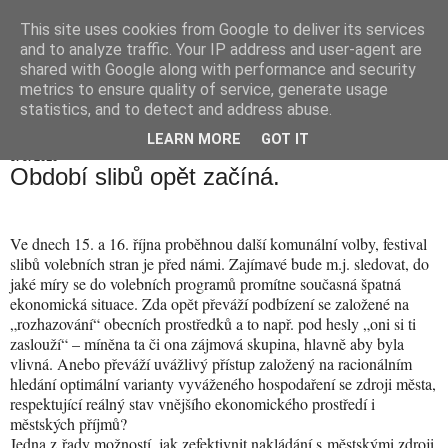
This site uses cookies from Google to deliver its services
Hranické listy
and to analyze traffic. Your IP address and user-agent are
shared with Google along with performance and security
metrics to ensure quality of service, generate usage
statistics, and to detect and address abuse.
▼
LEARN MORE
GOT IT
9. 9. 2010
Období slibů opět začíná.
Ve dnech 15. a 16. října proběhnou další komunální volby, festival
slibů volebních stran je před námi. Zajímavé bude m.j. sledovat, do
jaké míry se do volebních programů promítne současná špatná
ekonomická situace. Zda opět převáží podbízení se založené na
„rozhazování“ obecních prostředků a to např. pod hesly „oni si ti
zaslouží“ – míněna ta či ona zájmová skupina, hlavně aby byla
vlivná. Anebo převáží uvážlivý přístup založený na racionálním
hledání optimální varianty vyváženého hospodaření se zdroji města,
respektující reálný stav vnějšího ekonomického prostředí i
městských příjmů?
Jedna z řady možností, jak zefektivnit nakládání s městskými zdroji