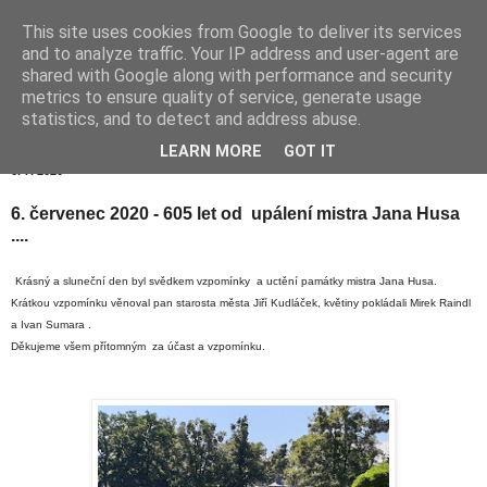
This site uses cookies from Google to deliver its services
Hranické listy
and to analyze traffic. Your IP address and user-agent are
shared with Google along with performance and security
metrics to ensure quality of service, generate usage
statistics, and to detect and address abuse.
▼
LEARN MORE
GOT IT
6. 7. 2020
6. červenec 2020 - 605 let od upálení mistra Jana Husa
....
Krásný a sluneční den byl svědkem vzpomínky a uctění památky mistra Jana Husa.
Krátkou vzpomínku věnoval pan starosta města Jiří Kudláček, květiny pokládali Mirek Raindl
a Ivan Sumara .
Děkujeme všem přítomným za účast a vzpomínku.