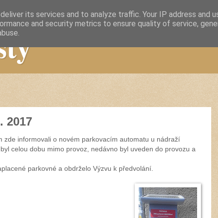
eliver its services and to analyze traffic. Your IP address and 
ormance and security metrics to ensure quality of service, gen
sty
abuse.
. 2017
em zde informovali o novém parkovacím automatu u nádraží
byl celou dobu mimo provoz, nedávno byl uveden do provozu a
zaplacené parkovné a obdrželo Výzvu k předvolání.