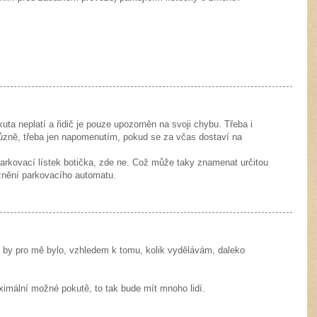
kuta neplatí a řidič je pouze upozorněn na svoji chybu. Třeba i
různě, třeba jen napomenutím, pokud se za včas dostaví na
arkovací lístek botička, zde ne. Což může taky znamenat určitou
oznění parkovacího automatu.
ní by pro mě bylo, vzhledem k tomu, kolik vydělávám, daleko
imální možné pokutě, to tak bude mít mnoho lidí.