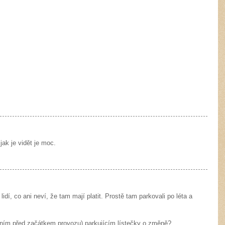
ak je vidět je moc.
dí, co ani neví, že tam mají platit. Prostě tam parkovali po léta a
edním před začátkem provozu) parkujícím lístečky o změně?