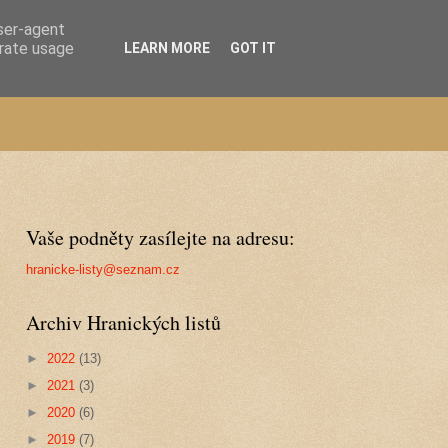
user-agent
erate usage
LEARN MORE
GOT IT
Vaše podněty zasílejte na adresu:
hranicke-listy@seznam.cz
Archiv Hranických listů
►
2022
(13)
►
2021
(3)
►
2020
(6)
►
2019
(7)