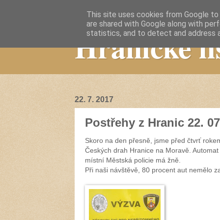
This site uses cookies from Google to d
are shared with Google along with perf
Hranické li
statistics, and to detect and address 
22. 7. 2017
Postřehy z Hranic 22. 07
Skoro na den přesně, jsme před čtvrť rok
Českých drah Hranice na Moravě. Automat 
místní Městská policie má žně.
Při naši návštěvě, 80 procent aut nemělo 