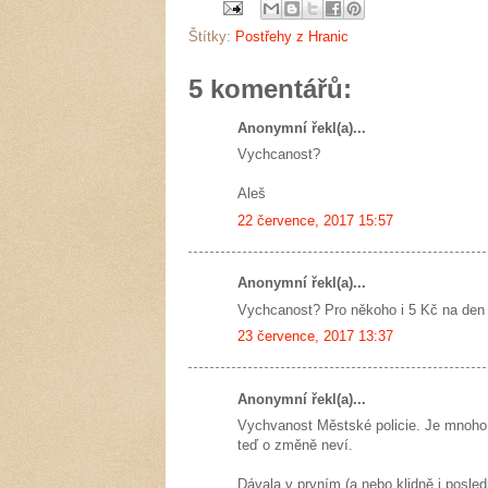
Štítky:
Postřehy z Hranic
5 komentářů:
Anonymní řekl(a)...
Vychcanost?
Aleš
22 července, 2017 15:57
Anonymní řekl(a)...
Vychcanost? Pro někoho i 5 Kč na den j
23 července, 2017 13:37
Anonymní řekl(a)...
Vychvanost Městské policie. Je mnoho li
teď o změně neví.
Dávala v prvním (a nebo klidně i posl