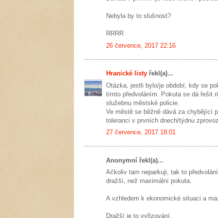
Nebyla by to slušnost?
RRRR
26 července, 2017 22:16
Hranické listy
řekl(a)...
Otázka, jestli bylo/je období, kdy se po
tímto předvoláním. Pokuta se dá řešit 
služebnu městské policie.
Ve městě se běžně dává za chybějící p
toleranci v prvních dnech/týdnu zprov
27 července, 2017 18:01
Anonymní řekl(a)...
Ačkoliv tam neparkuji, tak to předvolá
dražší, než maximální pokuta.
A vzhledem k ekonomické situaci a max
Dražší je to vyřizování.