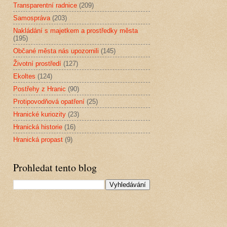
Transparentní radnice
(209)
Samospráva
(203)
Nakládání s majetkem a prostředky města
(195)
Občané města nás upozornili
(145)
Životní prostředí
(127)
Ekoltes
(124)
Postřehy z Hranic
(90)
Protipovodňová opatření
(25)
Hranické kuriozity
(23)
Hranická historie
(16)
Hranická propast
(9)
Prohledat tento blog