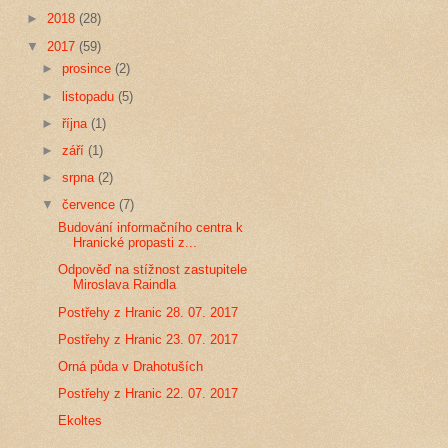
►
2018
(28)
▼
2017
(59)
►
prosince
(2)
►
listopadu
(5)
►
října
(1)
►
září
(1)
►
srpna
(2)
▼
července
(7)
Budování informačního centra k
Hranické propasti z...
Odpověď na stížnost zastupitele
Miroslava Raindla
Postřehy z Hranic 28. 07. 2017
Postřehy z Hranic 23. 07. 2017
Orná půda v Drahotuších
Postřehy z Hranic 22. 07. 2017
Ekoltes