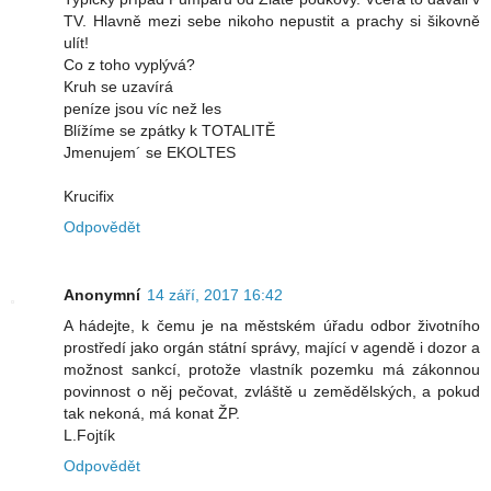
TV. Hlavně mezi sebe nikoho nepustit a prachy si šikovně
ulít!
Co z toho vyplývá?
Kruh se uzavírá
peníze jsou víc než les
Blížíme se zpátky k TOTALITĚ
Jmenujem´ se EKOLTES
Krucifix
Odpovědět
Anonymní
14 září, 2017 16:42
A hádejte, k čemu je na městském úřadu odbor životního
prostředí jako orgán státní správy, mající v agendě i dozor a
možnost sankcí, protože vlastník pozemku má zákonnou
povinnost o něj pečovat, zvláště u zemědělských, a pokud
tak nekoná, má konat ŽP.
L.Fojtík
Odpovědět