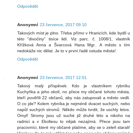
Odpovědět
Anonymní
23 července, 2017 09:10
Takových míst je plno. Třeba přímo v Hranicích, kde bydlí u
této "divočiny" tisíce lidí. Viz parc. č. 1008/1, vlastník
Křížková Anna a Švarcová Hana Mgr.. A město s tím
nedokáže nic dělat. Je to v první řadě ostuda města!
Odpovědět
Anonymní
23 července, 2017 12:01
Takový malý příspěvek. Kdo je vlastníkem rybníku
Kuchyňka a jeho okolí, no přece my občané tohoto města,
kteří pověřili 22 občanů, aby nás zatupovali a město vedli.
O co jde? Kolem rybníka je nejméně dvacet suchých, nebo
napůl suchých stromů. Někdo může tvrdit, že uschly letos.
Omyl! Stromy jsou už suché již druhé léto a nikoho na
radnici a v Ekoltesu to nějak nezajímá. Přece jsou tam
pracovníci, které my občané platíme, aby se o zeleň starali!