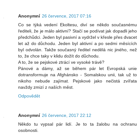
Anonymní
26 července, 2017 07:16
Co se týká vedení Ekoltesu, diví se někdo současnému
řediteli, že je málo aktivní? Stačí se podívat jak dopadli jeho
předchůdci. Jeden byl pasivní a vydržel v křesle přes dvacet
let až do důchodu. Jeden byl aktivní a po sedmi měsících
byl odvolán. Takže současný ředitel nedělá nic jiného, než
to, že chce taky v klidu dožít do důchodu.
A to, že se pejskové ztrácí ve vysoké trávě?
Pánové a dámy, až se během pár let Evropská unie
dotransformuje na Afghánsko - Somalskou unii, tak už to
nikoho nebude zajímat. Pejskové jako nečistá zvířata
navždy zmizí z naších měst.
Odpovědět
Anonymní
26 července, 2017 22:12
Někdo tu vypsal pár lidí. Je to ta žalobu na ochranu
osobnosti.