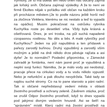
Výmluvy, že to má udělat ten nebo onen nás občany zajímá
jak loňský sníh. Občana zajímají výsledky. A že to není ve
firmě Ekoltes nějak v pořádku vidí občan na každém kroku
při procházce městem.(Je to podle názoru ještě horší než
za zločince Vinklera, kterému se nic nestalo a teď to vypadá
na opáčko). Musím pokračovat na ostrůvku rybníka
Kuchyňka roste po desetiletí vrba. Vždy byla krásná a
ošetřovaná. Dnes, je sní troska, na půl suchá napadené
cizopasnou rostlinou. No děs a běs. A malé rybníčky pod
Kuchyňkou? Jeden na půl napuštěná a ten přídavek s
pařezy zarostlý buřinou. Druhý vypuštěný a zarostlý vším
možným a ještě na dně někdo drze pěstuje rajčata a asi
dyňe! Je to normální? Poslední připomínka, v Zámecké
zahradě je fontánka, není nám jasné proč je vypuštěná a
neplní svoji funkci. Námitka, že je málo vody asi neobstojí,
pracuje přece na cirkulaci vody a tu vodu někdo vypustil.
Nebo je nefunkční a pak dlouho nevydržela. Také tady se
najdou suché stromy. Co na to pane starosto a páni radní.
Tak si občané nepředstavují vedení města v oblasti
životního prostředí a ochrany zeleně. Závěrem otázka, proč
se zrušil Odpor životního prostředí, když to dnes vypadá
pod jakýmsi divným vedením hnusně. Asi se šetří na
"správném" místě. Který radní má životní prostředí na