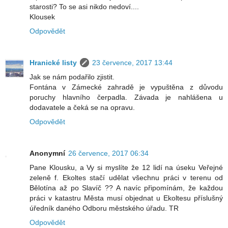
starosti? To se asi nikdo nedoví....
Klousek
Odpovědět
Hranické listy
23 července, 2017 13:44
Jak se nám podařilo zjistit.
Fontána v Zámecké zahradě je vypuštěna z důvodu
poruchy hlavního čerpadla. Závada je nahlášena u
dodavatele a čeká se na opravu.
Odpovědět
Anonymní
26 července, 2017 06:34
Pane Klousku, a Vy si myslíte že 12 lidí na úseku Veřejné
zeleně f. Ekoltes stačí udělat všechnu práci v terenu od
Bělotína až po Slavíč ?? A navíc připomínám, že každou
práci v katastru Města musí objednat u Ekoltesu příslušný
úředník daného Odboru městského úřadu. TR
Odpovědět