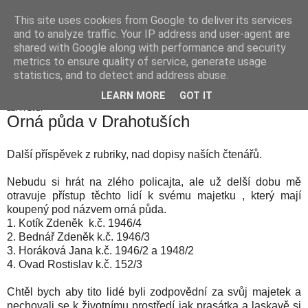
This site uses cookies from Google to deliver its services
Hranické listy
and to analyze traffic. Your IP address and user-agent are
shared with Google along with performance and security
metrics to ensure quality of service, generate usage
statistics, and to detect and address abuse.
▼
LEARN MORE
GOT IT
22. 7. 2017
Orná půda v Drahotuších
Další příspěvek z rubriky, nad dopisy naších čtenářů.
Nebudu si hrát na zlého policajta, ale už delší dobu mě
otravuje přístup těchto lidí k svému majetku , který mají
koupený pod názvem orná půda.
1. Kotík Zdeněk k.č. 1946/4
2. Bednář Zdeněk k.č. 1946/3
3. Horáková Jana k.č. 1946/2 a 1948/2
4. Ovad Rostislav k.č. 152/3
Chtěl bych aby tito lidé byli zodpovědní za svůj majetek a
nechovali se k životnímu prostředí jak prasátka a laskavě si