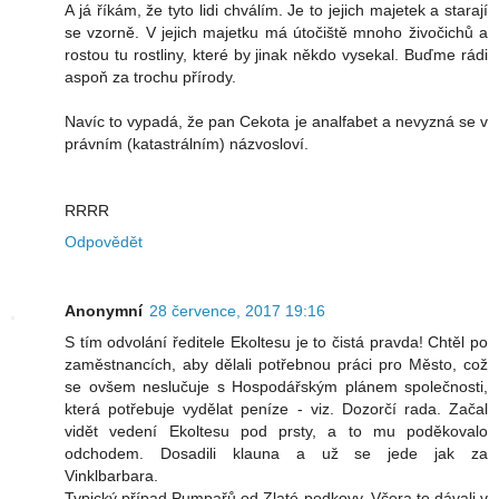
A já říkám, že tyto lidi chválím. Je to jejich majetek a starají
se vzorně. V jejich majetku má útočiště mnoho živočichů a
rostou tu rostliny, které by jinak někdo vysekal. Buďme rádi
aspoň za trochu přírody.
Navíc to vypadá, že pan Cekota je analfabet a nevyzná se v
právním (katastrálním) názvosloví.
RRRR
Odpovědět
Anonymní
28 července, 2017 19:16
S tím odvolání ředitele Ekoltesu je to čistá pravda! Chtěl po
zaměstnancích, aby dělali potřebnou práci pro Město, což
se ovšem neslučuje s Hospodářským plánem společnosti,
která potřebuje vydělat peníze - viz. Dozorčí rada. Začal
vidět vedení Ekoltesu pod prsty, a to mu poděkovalo
odchodem. Dosadili klauna a už se jede jak za
Vinklbarbara.
Typický případ Pumpařů od Zlaté podkovy. Včera to dávali v