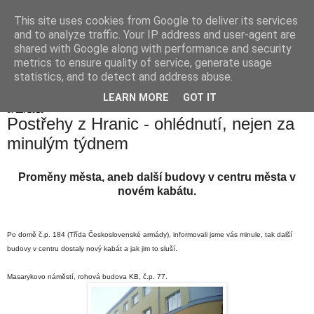
This site uses cookies from Google to deliver its services
Hranické listy
and to analyze traffic. Your IP address and user-agent are
shared with Google along with performance and security
metrics to ensure quality of service, generate usage
statistics, and to detect and address abuse.
▼
LEARN MORE
GOT IT
9. 11. 2015
Postřehy z Hranic - ohlédnutí, nejen za
minulým týdnem
Proměny města, aneb další budovy v centru města v
novém kabátu.
Po domě č.p. 184 (Třída Československé armády), informovali jsme vás minule, tak další
budovy v centru dostaly nový kabát a jak jim to sluší.
Masarykovo náměstí, rohová budova KB, č.p. 77.