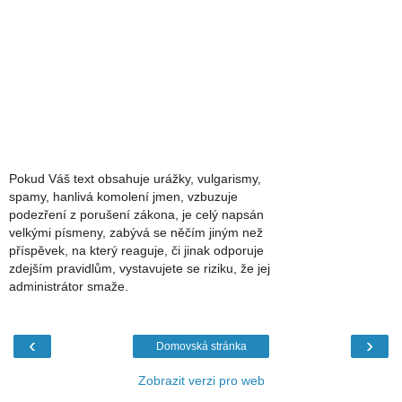
Pokud Váš text obsahuje urážky, vulgarismy,
spamy, hanlivá komolení jmen, vzbuzuje
podezření z porušení zákona, je celý napsán
velkými písmeny, zabývá se něčím jiným než
příspěvek, na který reaguje, či jinak odporuje
zdejším pravidlům, vystavujete se riziku, že jej
administrátor smaže.
‹
›
Domovská stránka
Zobrazit verzi pro web