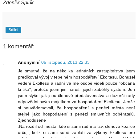
Zdeněk Špiřík
Sdílet
1 komentář:
Anonymní
06 listopadu, 2013 22:33
Je smutné, že na několika jednáních zastupitelstva jsem
predikoval vývoj v tepelném hospodářství Ekoltesu. Bohužel
vedení Ekoltesu a radní ve mé osobě viděli pouze "občana
kritika", protože jsem jim narušil jejich zaběhlý systém. Jen
jsem slyšel jak jsou členové představenstva a dozorčí rady
odpovědni svým majetkem za hospodaření Ekoltesu, Jenže
si neuvědomovali, že hospodaření s penězi města není
stejné jako hospodaření s penězi smluvních odběratelů.
Zjednodušeně
:Na rozdíl od města, kde si sami radní a tzv. členové koalice
určují, kolik si sami sobě zaplatí za výkony Ekoltesu pro