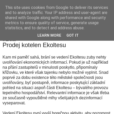
This site uses cookies from Google to deliver its services
Hranické listy
and to analyze traffic. Your IP address and user-agent are
shared with Google along with performance and security
metrics to ensure quality of service, generate usage
statistics, and to detect and address abuse.
▼
LEARN MORE
GOT IT
6. 11. 2013
Prodej kotelen Ekoltesu
Kam mi paměť sahá, brání se vedení Ekoltesu zuby nehty
uvolňování ekonomických informací. Pokud je už například
na přání zastupitelů v minulosti poskytlo, připomínaly
křížovku, ve které však tajenku nebylo možné vyplnit. Snad
poprvé za dobu existence této městské společnosti jsou
uvolňovány, byť postupně, informace poskytující základní
pohled na situaci aspoň části Ekoltesu – bývalého provozu
tepelného hospodářství. Relevantní informace je však třeba
ze současně vypouštěné mlhy všelijakých dezinformací
vyseparovat.
Vedení Ekoltesu nyní vyvíjí horečnou aktivitu, aby pozornost