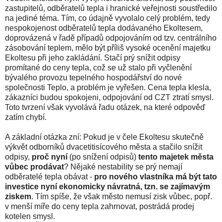
zastupitelů, odběratelů tepla i hranické veřejnosti soustředilo
na jediné téma. Tím, co údajně vyvolalo celý problém, tedy
nespokojenost odběratelů tepla dodávaného Ekoltesem,
doprovázená v řadě případů odpojováním od tzv. centrálního
zásobování teplem, mělo být příliš vysoké ocenění majetku
Ekoltesu při jeho zakládání. Stačí prý snížit odpisy
promítané do ceny tepla, což se už stalo při vyčlenění
bývalého provozu tepelného hospodářství do nové
společnosti Teplo, a problém je vyřešen. Cena tepla klesla,
zákazníci budou spokojeni, odpojování od CZT ztratí smysl.
Toto tvrzení však vyvolává řadu otázek, na které odpověď
zatím chybí.
A základní otázka zní: Pokud je v čele Ekoltesu skutečně
výkvět odborníků dvacetitisícového města a stačilo snížit
odpisy,
proč nyní
(po snížení odpisů)
tento majetek města
vůbec prodávat
? Nějaké nestability se prý nemají
odběratelé tepla obávat -
pro nového vlastníka má být tato
investice nyní ekonomicky návratná, tzn. se zajímavým
ziskem
. Tím spíše, že však město nemusí zisk vůbec, popř.
v menší míře do ceny tepla zahrnovat, postrádá prodej
kotelen smysl.