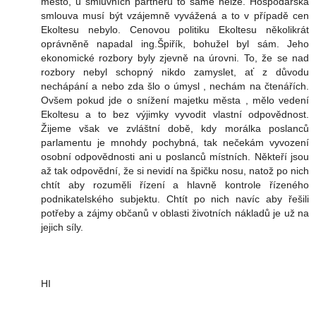
město, u smluvních partnerů to samé nelze. Hospodářská
smlouva musí být vzájemně vyvážená a to v případě cen
Ekoltesu nebylo. Cenovou politiku Ekoltesu několikrát
oprávněně napadal ing.Špiřík, bohužel byl sám. Jeho
ekonomické rozbory byly zjevně na úrovni. To, že se nad
rozbory nebyl schopný nikdo zamyslet, ať z důvodu
nechápání a nebo zda šlo o úmysl , nechám na čtenářích.
Ovšem pokud jde o snížení majetku města , mělo vedení
Ekoltesu a to bez výjimky vyvodit vlastní odpovědnost.
Žijeme však ve zvláštní době, kdy morálka poslanců
parlamentu je mnohdy pochybná, tak nečekám vyvození
osobní odpovědnosti ani u poslanců místních. Někteří jsou
až tak odpovědní, že si nevidí na špičku nosu, natož po nich
chtít aby rozuměli řízení a hlavně kontrole řízeného
podnikatelského subjektu. Chtít po nich navíc aby řešili
potřeby a zájmy občanů v oblasti životních nákladů je už na
jejich síly.
HI