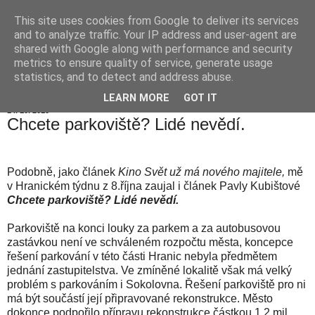
This site uses cookies from Google to deliver its services
Hranické listy
and to analyze traffic. Your IP address and user-agent are
shared with Google along with performance and security
metrics to ensure quality of service, generate usage
statistics, and to detect and address abuse.
▼
LEARN MORE
GOT IT
14. 10. 2010
Chcete parkoviště? Lidé nevědí.
Podobně, jako článek
Kino Svět už má nového majitele,
mě
v Hranickém týdnu z 8.října zaujal i článek Pavly Kubištové
Chcete parkoviště? Lidé nevědí.
Parkoviště na konci louky za parkem a za autobusovou
zastávkou není ve schváleném rozpočtu města, koncepce
řešení parkování v této části Hranic nebyla předmětem
jednání zastupitelstva. Ve zmíněné lokalitě však má velký
problém s parkováním i Sokolovna. Řešení parkoviště pro ni
má být součástí její připravované rekonstrukce. Město
dokonce podpořilo přípravu rekonstrukce částkou 1,2 mil.