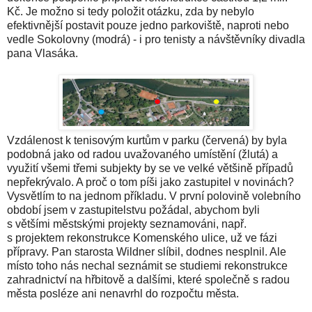
Kč. Je možno si tedy položit otázku, zda by nebylo
efektivnější postavit pouze jedno parkoviště, naproti nebo
vedle Sokolovny (modrá) - i pro tenisty a návštěvníky divadla
pana Vlasáka.
Vzdálenost k tenisovým kurtům v parku (červená) by byla
podobná jako od radou uvažovaného umístění (žlutá) a
využití všemi třemi subjekty by se ve velké většině případů
nepřekrývalo. A proč o tom píši jako zastupitel v novinách?
Vysvětlím to na jednom příkladu. V první polovině volebního
období jsem v zastupitelstvu požádal, abychom byli
s většími městskými projekty seznamováni, např.
s projektem rekonstrukce Komenského ulice, už ve fázi
přípravy. Pan starosta Wildner slíbil, dodnes nesplnil. Ale
místo toho nás nechal seznámit se studiemi rekonstrukce
zahradnictví na hřbitově a dalšími, které společně s radou
města posléze ani nenavrhl do rozpočtu města.