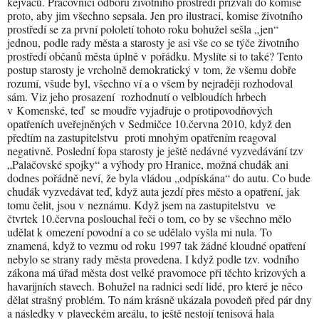
kejvačů. Pracovnici odboru životního prostředí přizvali do komise
proto, aby jim všechno sepsala. Jen pro ilustraci, komise životního
prostředí se za první pololetí tohoto roku bohužel sešla „jen“
jednou, podle rady města a starosty je asi vše co se týče životního
prostředí občanů města úplně v pořádku. Myslíte si to také? Tento
postup starosty je vrcholně demokratický v tom, že všemu dobře
rozumí, všude byl, všechno ví a o všem by nejraději rozhodoval
sám. Viz jeho prosazení rozhodnutí o velbloudích hrbech
v Komenské, teď se moudře vyjadřuje o protipovodňových
opatřeních uveřejněných v Sedmičce 10.června 2010, když den
předtím na zastupitelstvu proti mnohým opatřením reagoval
negativně. Poslední fopa starosty je ještě nedávné vyzvedávání tzv
„Palačovské spojky“ a výhody pro Hranice, možná chudák ani
dodnes pořádně neví, že byla vládou „odpískána“ do autu. Co bude
chudák vyzvedávat teď, když auta jezdí přes město a opatření, jak
tomu čelit, jsou v neznámu. Když jsem na zastupitelstvu ve
čtvrtek 10.června poslouchal řeči o tom, co by se všechno mělo
udělat k omezení povodní a co se udělalo vyšla mi nula. To
znamená, když to vezmu od roku 1997 tak žádné kloudné opatření
nebylo se strany rady města provedena. I když podle tzv. vodního
zákona má úřad města dost velké pravomoce při těchto krizových a
havarijních stavech. Bohužel na radnici sedí lidé, pro které je něco
dělat strašný problém. To nám krásně ukázala povodeň před pár dny
a následky v plaveckém areálu, to ještě nestojí tenisová hala