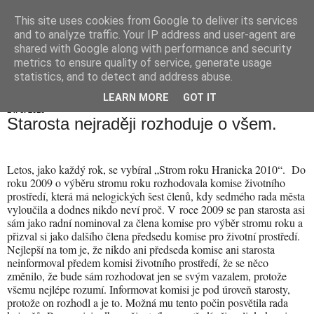
This site uses cookies from Google to deliver its services
Hranické listy
and to analyze traffic. Your IP address and user-agent are
shared with Google along with performance and security
metrics to ensure quality of service, generate usage
statistics, and to detect and address abuse.
▼
LEARN MORE
GOT IT
14. 6. 2010
Starosta nejraději rozhoduje o všem.
Letos, jako každý rok, se vybíral „Strom roku Hranicka 2010“. Do
roku 2009 o výběru stromu roku rozhodovala komise životního
prostředí, která má nelogických šest členů, kdy sedmého rada města
vyloučila a dodnes nikdo neví proč. V roce 2009 se pan starosta asi
sám jako radní nominoval za člena komise pro výběr stromu roku a
přizval si jako dalšího člena předsedu komise pro životní prostředí.
Nejlepší na tom je, že nikdo ani předseda komise ani starosta
neinformoval předem komisi životního prostředí, že se něco
změnilo, že bude sám rozhodovat jen se svým vazalem, protože
všemu nejlépe rozumí. Informovat komisi je pod úroveň starosty,
protože on rozhodl a je to. Možná mu tento počin posvětila rada