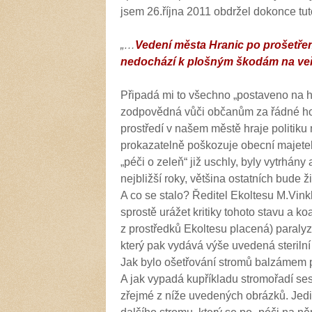
jsem 26.října 2011 obdržel dokonce tut
„…
Vedení města Hranic po prošetřen
nedochází k plošným škodám na veř
Připadá mi to všechno „postaveno na h
zodpovědná vůči občanům za řádné ho
prostředí v našem městě hraje politiku
prokazatelně poškozuje obecní majete
„péči o zeleň“ již uschly, byly vytrhán
nejbližší roky, většina ostatních bude ži
A co se stalo? Ředitel Ekoltesu M.Vink
sprostě urážet kritiky tohoto stavu a ko
z prostředků Ekoltesu placená) paralyz
který pak vydává výše uvedená sterilní
Jak bylo ošetřování stromů balzámem 
A jak vypadá kupříkladu
stromořadí se
zřejmé z níže uvedených obrázků. Jedi