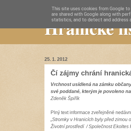
This site uses cookies from Google to d
are shared with Google along with perf
Hranické li
statistics, and to detect and address 
25. 1. 2012
Čí zájmy chrání hranick
Vrchnost usídlená na zámku občany
své poddané, kterým je povoleno nam
Zdeněk Špiřík
Plný text informace zveřejněné nedáv
„Stromky v Hranicích byly před zimou 
Životní prostředí / Společnost Ekoltes