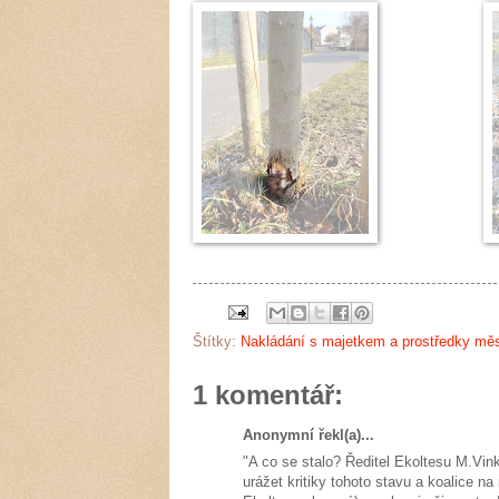
Štítky:
Nakládání s majetkem a prostředky mě
1 komentář:
Anonymní řekl(a)...
"A co se stalo? Ředitel Ekoltesu M.Vin
urážet kritiky tohoto stavu a koalice na