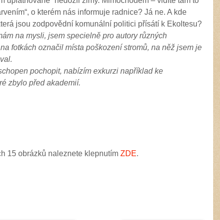
ěm uplatňované“ nedožil zimy. Mimochodem – vidíte tam to
vením“, o kterém nás informuje radnice? Já ne. A kde
terá jsou zodpovědní komunální politici přísátí k Ekoltesu?
mám na mysli, jsem specielně pro autory různých
 na fotkách označil místa poškození stromů, na něž jsem je
val.
schopen pochopit, nabízím exkurzi například ke
ré zbylo před akademií.
brázků naleznete klepnutím
ZDE
.