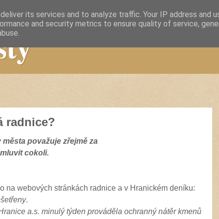
eliver its services and to analyze traffic. Your IP address and 
ormance and security metrics to ensure quality of service, gen
sty
abuse.
á radnice?
 města považuje zřejmě za
luvit cokoli.
no na webových stránkách radnice a v Hranickém deníku:
ošetřeny
.
 Hranice a.s. minulý týden prováděla ochranný nátěr kmenů