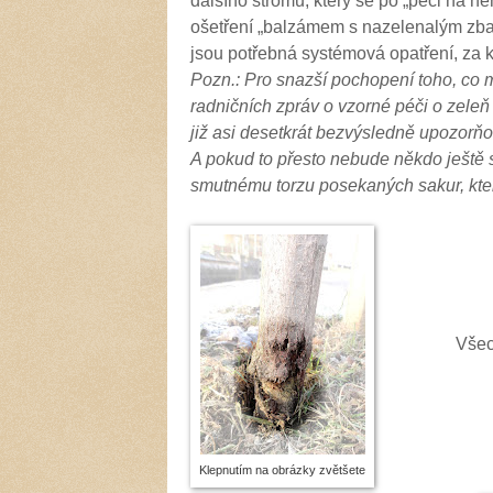
dalšího stromu, který se po „péči na n
ošetření „balzámem s nazelenalým zbar
jsou potřebná systémová opatření, za k
Pozn.: Pro snazší pochopení toho, co 
radničních zpráv o vzorné péči o zeleň
již asi desetkrát bezvýsledně upozorňo
A pokud to přesto nebude někdo ještě 
smutnému torzu posekaných sakur, kte
Všech 15 o
Klepnutím na obrázky zvětšete