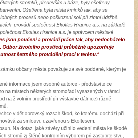
kterých stromků, především u báze, byly ošetřeny
rvením. Ošetřena byla místa kmínků tak, aby se
nilobných procesů nebo poškození solí při zimní údržbě.
cích provádí společnost Ekoltes Hranice a.s. na základě
polečnost Ekoltes Hranice a.s. je správcem městské
es jsou poučeni a provádí práce tak, aby nedocházelo
 Odbor životního prostředí průběžně upozorňuje
nutnost šetrného provádění prací v terénu.
“
na zámku občany města považuje za své poddané, kterým je
né informace jsem osobně autorce - představitelce
ímo na místech některých stromořadí vysazených v rámci
 na životním prostředí při výstavbě dálnice) různě
omů.
chce vidět obrovský rozsah škod, ke kterému dochází při
 schovává za smlouvu uzavřenou s Ekoltesem.
osun. Na dotaz, jaké závěry učinilo vedení města ke škodě
 stromů zjištěné kontrolním výborem při zastupitelstvu,