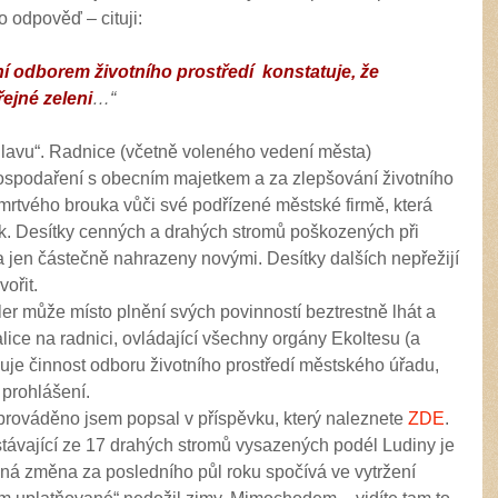
o odpověď – cituji:
í odborem životního prostředí konstatuje, že
ejné zeleni
…“
lavu“. Radnice (včetně voleného vedení města)
spodaření s obecním majetkem a za zlepšování životního
 mrtvého brouka vůči své podřízené městské firmě, která
k. Desítky cenných a drahých stromů poškozených při
y a jen částečně nahrazeny novými. Desítky dalších nepřežijí
vořit.
ler může místo plnění svých povinností beztrestně lhát a
alice na radnici, ovládající všechny orgány Ekoltesu (a
uje činnost odboru životního prostředí městského úřadu,
 prohlášení.
prováděno jsem popsal v příspěvku, který naleznete
ZDE
.
stávající ze 17 drahých stromů vysazených podél Ludiny je
ná změna za posledního půl roku spočívá ve vytržení