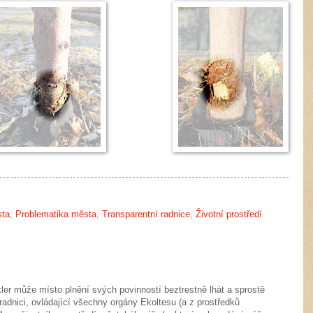
sta
,
Problematika města
,
Transparentní radnice
,
Životní prostředí
kler může místo plnění svých povinností beztrestně lhát a sprostě
 radnici, ovládající všechny orgány Ekoltesu (a z prostředků