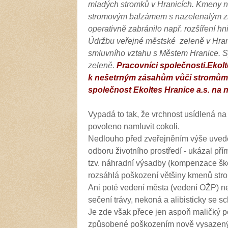
mladých stromků v Hranicích. Kmeny ně
stromovým balzámem s nazelenalým zba
operativně zabránilo např. rozšíření h
Údržbu veřejné městské zeleně v Hrani
smluvního vztahu s Městem Hranice. S
zeleně.
Pracovníci společnosti.Ekolt
k nešetrným zásahům vůči stromům.
společnost Ekoltes Hranice a.s. na 
Vypadá to tak, že vrchnost usídlená 
povoleno namluvit cokoli.
Nedlouho před zveřejněním výše uvede
odboru životního prostředí - ukázal př
tzv. náhradní výsadby (kompenzace škod
rozsáhlá poškození většiny kmenů str
Ani poté vedení města (vedení OŽP) ne
sečení trávy, nekoná a alibisticky se
Je zde však přece jen aspoň maličký p
způsobené poškozením nově vysazených