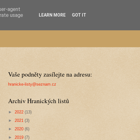
user-agent
erate usage
LEARN MORE
GOT IT
Vaše podněty zasílejte na adresu:
hranicke-listy@seznam.cz
Archiv Hranických listů
►
2022
(13)
►
2021
(3)
►
2020
(6)
►
2019
(7)