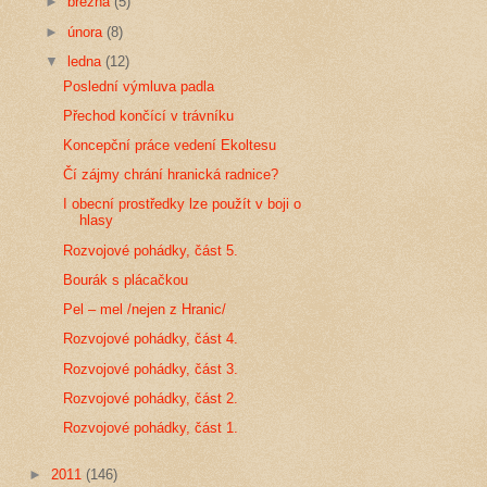
►
března
(5)
►
února
(8)
▼
ledna
(12)
Poslední výmluva padla
Přechod končící v trávníku
Koncepční práce vedení Ekoltesu
Čí zájmy chrání hranická radnice?
I obecní prostředky lze použít v boji o
hlasy
Rozvojové pohádky, část 5.
Bourák s plácačkou
Pel – mel /nejen z Hranic/
Rozvojové pohádky, část 4.
Rozvojové pohádky, část 3.
Rozvojové pohádky, část 2.
Rozvojové pohádky, část 1.
►
2011
(146)