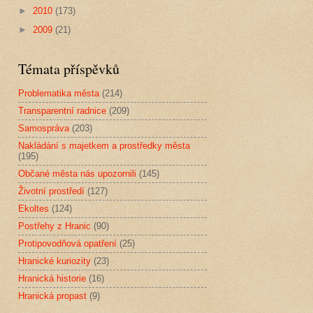
►
2010
(173)
►
2009
(21)
Témata příspěvků
Problematika města
(214)
Transparentní radnice
(209)
Samospráva
(203)
Nakládání s majetkem a prostředky města
(195)
Občané města nás upozornili
(145)
Životní prostředí
(127)
Ekoltes
(124)
Postřehy z Hranic
(90)
Protipovodňová opatření
(25)
Hranické kuriozity
(23)
Hranická historie
(16)
Hranická propast
(9)