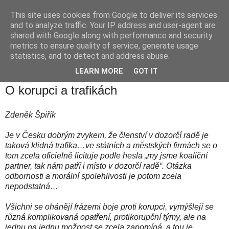
This site uses cookies from Google to deliver its services
Hranické listy
and to analyze traffic. Your IP address and user-agent are
shared with Google along with performance and security
metrics to ensure quality of service, generate usage
statistics, and to detect and address abuse.
▼
LEARN MORE
GOT IT
26. 6. 2011
O korupci a trafikách
Zdeněk Špiřík
Je v Česku dobrým zvykem, že členství v dozorčí radě je
taková klidná trafika…ve státních a městských firmách se o
tom zcela oficielně licituje podle hesla „my jsme koaliční
partner, tak nám patří i místo v dozorčí radě“. Otázka
odbornosti a morální spolehlivosti je potom zcela
nepodstatná…
Všichni se ohánějí frázemi boje proti korupci, vymýšlejí se
různá komplikovaná opatření, protikorupční týmy, ale na
jednu na jednu možnost se zcela zapomíná, a tou je