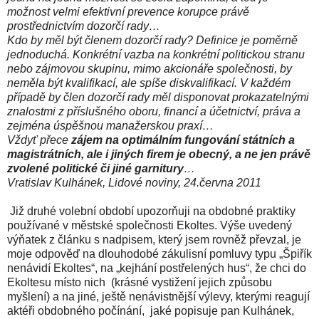
možnost velmi efektivní prevence korupce právě
prostřednictvím dozorčí rady…
Kdo by měl být členem dozorčí rady? Definice je poměrně
jednoduchá. Konkrétní vazba na konkrétní politickou stranu
nebo zájmovou skupinu, mimo akcionáře společnosti, by
neměla být kvalifikací, ale spíše diskvalifikací. V každém
případě by člen dozorčí rady měl disponovat prokazatelnými
znalostmi z příslušného oboru, financí a účetnictví, práva a
zejména úspěšnou manažerskou praxí…
Vždyť přece
zájem na optimálním fungování státních a
magistrátních, ale i jiných firem je obecný, a ne jen právě
zvolené politické či jiné garnitury
…
Vratislav Kulhánek, Lidové noviny, 24.června 2011
Již druhé volební období upozorňuji na obdobné praktiky
používané v městské společnosti Ekoltes. Výše uvedený
výňatek z článku s nadpisem, který jsem rovněž převzal, je
moje odpověď na dlouhodobé zákulisní pomluvy typu „Špiřík
nenávidí Ekoltes“, na „kejhání postřelených hus“, že chci do
Ekoltesu místo nich (krásné vystižení jejich způsobu
myšlení) a na jiné, ještě nenávistnější výlevy, kterými reagují
aktéři obdobného počínání, jaké popisuje pan Kulhánek,