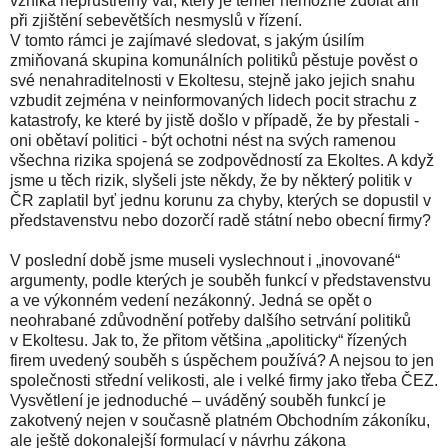
vzniká neprůstřelný val, který je téměř nemožné zdolat ani
při zjištění sebevětších nesmyslů v řízení.
V tomto rámci je zajímavé sledovat, s jakým úsilím
zmiňovaná skupina komunálních politiků pěstuje pověst o
své nenahraditelnosti v Ekoltesu, stejně jako jejich snahu
vzbudit zejména v neinformovaných lidech pocit strachu z
katastrofy, ke které by jistě došlo v případě, že by přestali -
oni obětaví politici - být ochotni nést na svých ramenou
všechna rizika spojená se zodpovědností za Ekoltes. A když
jsme u těch rizik, slyšeli jste někdy, že by některý politik v
ČR zaplatil byť jednu korunu za chyby, kterých se dopustil v
představenstvu nebo dozorčí radě státní nebo obecní firmy?
V poslední době jsme museli vyslechnout i „inovované“
argumenty, podle kterých je souběh funkcí v představenstvu
a ve výkonném vedení nezákonný. Jedná se opět o
neohrabané zdůvodnění potřeby dalšího setrvání politiků
v Ekoltesu. Jak to, že přitom většina „apoliticky“ řízených
firem uvedený souběh s úspěchem používá? A nejsou to jen
společnosti střední velikosti, ale i velké firmy jako třeba ČEZ.
Vysvětlení je jednoduché – uváděný souběh funkcí je
zakotvený nejen v současně platném Obchodním zákoníku,
ale ještě dokonalejší formulací v návrhu zákona