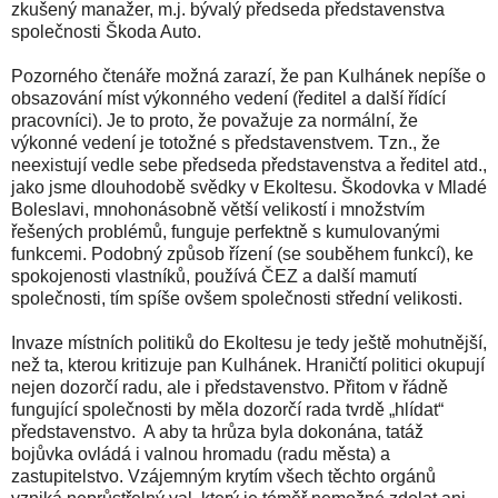
zkušený manažer, m.j. bývalý předseda představenstva
společnosti Škoda Auto.
Pozorného čtenáře možná zarazí, že pan Kulhánek nepíše o
obsazování míst výkonného vedení (ředitel a další řídící
pracovníci). Je to proto, že považuje za normální, že
výkonné vedení je totožné s představenstvem. Tzn., že
neexistují vedle sebe předseda představenstva a ředitel atd.,
jako jsme dlouhodobě svědky v Ekoltesu. Škodovka v Mladé
Boleslavi, mnohonásobně větší velikostí i množstvím
řešených problémů, funguje perfektně s kumulovanými
funkcemi. Podobný způsob řízení (se souběhem funkcí), ke
spokojenosti vlastníků, používá ČEZ a další mamutí
společnosti, tím spíše ovšem společnosti střední velikosti.
Invaze místních politiků do Ekoltesu je tedy ještě mohutnější,
než ta, kterou kritizuje pan Kulhánek. Hraničtí politici okupují
nejen dozorčí radu, ale i představenstvo. Přitom v řádně
fungující společnosti by měla dozorčí rada tvrdě „hlídat“
představenstvo. A aby ta hrůza byla dokonána, tatáž
bojůvka ovládá i valnou hromadu (radu města) a
zastupitelstvo. Vzájemným krytím všech těchto orgánů